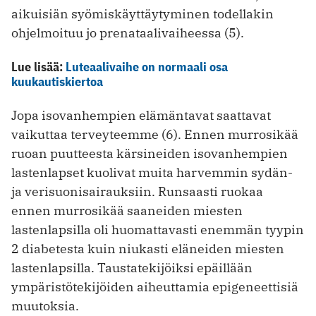
aikuisiän syömiskäyttäytyminen todellakin
ohjelmoituu jo prenataalivaiheessa (5).
Lue lisää:
Luteaalivaihe on normaali osa
kuukautiskiertoa
Jopa isovanhempien elämäntavat saattavat
vaikuttaa terveyteemme (6). Ennen murrosikää
ruoan puutteesta kärsineiden isovanhempien
lastenlapset kuolivat muita harvemmin sydän-
ja verisuonisairauksiin. Runsaasti ruokaa
ennen murrosikää saaneiden miesten
lastenlapsilla oli huomattavasti enemmän tyypin
2 diabetesta kuin niukasti eläneiden miesten
lasten­lapsilla. Taustatekijöiksi epäillään
ympäristö­tekijöiden aiheuttamia epigeneettisiä
muutoksia.