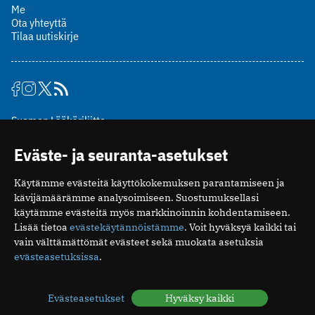
Me
Ota yhteyttä
Tilaa uutiskirje
Suomen Lääkäriliitto
Mäkelänkatu 2, PL 49
Eväste- ja seuranta-asetukset
00510 Helsinki
puh. (09) 393 091
Käytämme evästeitä käyttökokemuksen parantamiseen ja
toimitus@potilaanlaakarilehti.fi
kävijämäärämme analysoimiseen. Suostumuksellasi
käytämme evästeitä myös markkinoinnin kohdentamiseen.
ISSN 2323-9476
Lisää tietoa
evästekäytännöistämme
. Voit hyväksyä kaikki tai
vain välttämättömät evästeet sekä muokata asetuksia
evästeasetuksissa
.
Evästeasetukset
Hyväksy kaikki