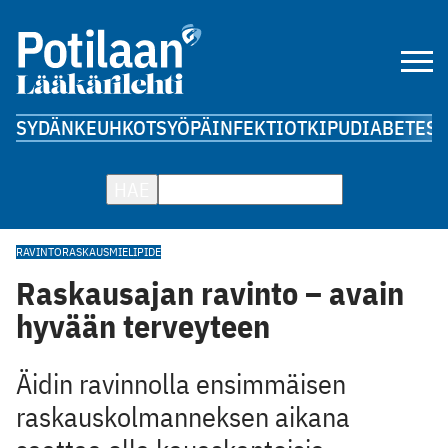
SYDÄN
KEUHKOT
SYÖPÄ
INFEKTIOT
KIPU
DIABETES
A
HAE
RAVINTO
RASKAUS
MIELIPIDE
Raskausajan ravinto – avain
hyvään terveyteen
Äidin ravinnolla ensimmäisen
raskauskolmanneksen aikana