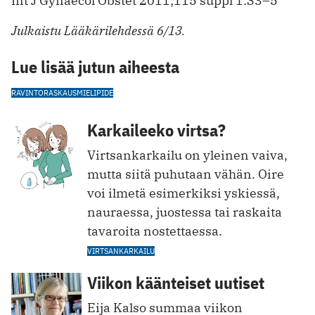
Int J Gynaecol Obstet 2011;115 suppl 1:S3–5
Julkaistu Lääkärilehdessä 6/13.
Lue lisää jutun aiheesta
RAVINTO
RASKAUS
MIELIPIDE
Karkaileeko virtsa?
Virtsankarkailu on yleinen vaiva,
mutta siitä puhutaan vähän. Oire
voi ilmetä esimerkiksi yskiessä,
nauraessa, juostessa tai raskaita
tavaroita nostettaessa.
VIRTSANKARKAILU
Viikon käänteiset uutiset
Eija Kalso summaa viikon