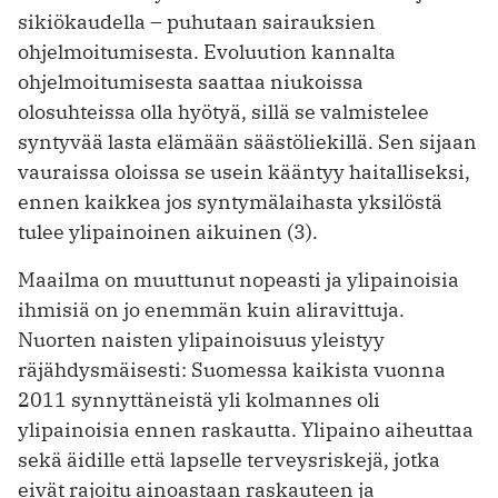
sikiökaudella – puhutaan sairauk­sien
ohjelmoitumisesta. Evoluution kannalta
ohjelmoitumisesta saattaa niukoissa
olosuhteissa olla hyötyä, sillä se valmistelee
syntyvää lasta elämään säästöliekillä. Sen sijaan
vauraissa oloissa se usein kääntyy haitalliseksi,
ennen kaikkea jos syntymälaihasta yksilöstä
tulee ylipainoinen aikuinen (3).
Maailma on muuttunut nopeasti ja ylipainoisia
ihmisiä on jo enemmän kuin aliravittuja.
Nuorten naisten ylipainoisuus yleistyy
räjähdysmäisesti: Suomessa kaikista vuonna
2011 synnyttäneistä yli kolmannes oli
ylipainoisia ennen raskautta. Ylipaino aiheuttaa
sekä äidille että lapselle terveysriskejä, jotka
eivät rajoitu ainoastaan raskauteen ja