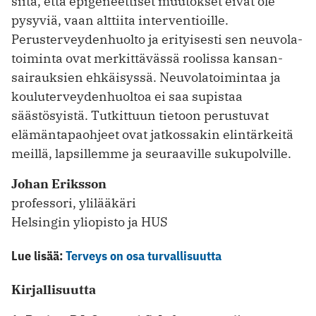
siitä, että epigeneettiset muutokset eivät ole
pysyviä, vaan alttiita interventioille.
Perusterveydenhuolto ja erityisesti sen neuvola­
toiminta ovat merkittävässä roolissa kansan­
sairauksien ehkäisyssä. Neuvolatoimintaa ja
kouluterveydenhuoltoa ei saa supistaa
säästösyistä. Tutkittuun tietoon perustuvat
elämän­tapaohjeet ovat jatkossakin elintärkeitä
meillä, lapsillemme ja seuraaville sukupolville.
Johan Eriksson
professori, ylilääkäri
Helsingin yliopisto ja HUS
Lue lisää:
Terveys on osa turvallisuutta
Kirjallisuutta