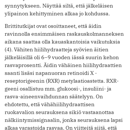
synnytykseen. Näyttää siltä, että jälkeläisen
ylipainon kehittyminen alkaa jo kohdussa.
Brittitutkijat ovat osoittaneet, että äidin
ravinnolla ensimmäisen raskauskolmanneksen
aikana saattaa olla kauaskantoisia vaikutuksia
(4). Vähiten hiilihydraatteja syövien äitien
jälkeläisillä oli 6–9 vuoden iässä suurin kehon
rasvaprosentti. Äidin vähäinen hiilihydraattien
saanti lisäsi napanuoran retinoidi X -
reseptorigeenin (RXR) metylaatioastetta. RXR-
geeni osallistuu mm. glukoosi-, insuliini- ja
rasva-aineenvaihdunnan säätelyyn. On
ehdotettu, että vähähiilihydraattisen
ruokavalion seurauksena sikiö vastaanottaa
nälkiintymissignaalin, jonka seurauksena lapsi
alkaa varastoida rasvaa. On viitteitä siitä, että