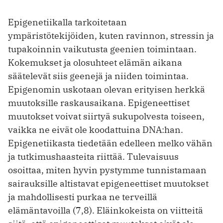
Epigenetiikalla tarkoitetaan
ympäristötekijöiden, kuten ravinnon, stressin ja
tupakoinnin vaikutusta geenien toimintaan.
Kokemukset ja olosuhteet elämän aikana
säätelevät siis geenejä ja niiden toimintaa.
Epigenomin uskotaan olevan erityisen herkkä
muutoksille raskausaikana. Epigeneettiset
muutokset voivat siirtyä ­sukupolvesta toiseen,
vaikka ne eivät ole koodattuina DNA:han.
Epigenetiikasta tiedetään edelleen melko vähän
ja tutkimushaasteita riittää. Tulevaisuus
osoittaa, miten hyvin pystymme tunnistamaan
sairauksille altistavat epi­geneettiset muutokset
ja mahdollisesti purkaa ne terveillä
elämäntavoilla (7,8). Eläinkokeista on viitteitä