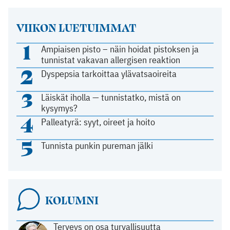
VIIKON LUETUIMMAT
1
Ampiaisen pisto – näin hoidat pistoksen ja
tunnistat vakavan allergisen reaktion
2
Dyspepsia tarkoittaa ylävatsaoireita
3
Läiskät iholla — tunnistatko, mistä on
kysymys?
4
Palleatyrä: syyt, oireet ja hoito
5
Tunnista punkin pureman jälki
KOLUMNI
Terveys on osa turvallisuutta