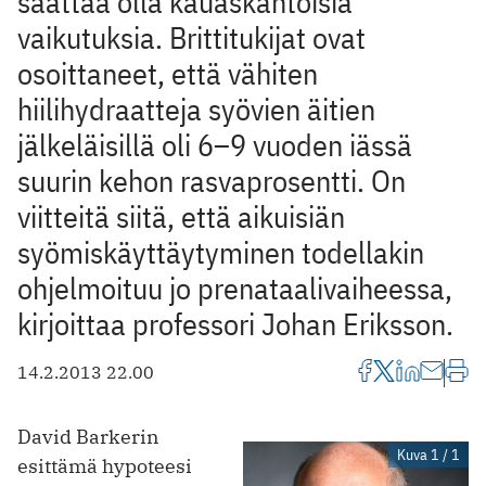
saattaa olla kauaskantoisia
vaikutuksia. Brittitukijat ovat
osoittaneet, että vähiten
hiilihydraatteja syövien äitien
jälkeläisillä oli 6–9 vuoden iässä
suurin kehon rasvaprosentti. On
viitteitä siitä, että aikuisiän
syömiskäyttäytyminen todellakin
ohjelmoituu jo prenataalivaiheessa,
kirjoittaa professori Johan Eriksson.
14.2.2013 22.00
David Barkerin
Kuva 1 / 1
esittämä hypoteesi