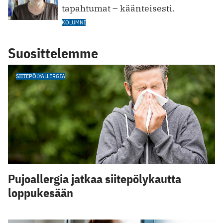
tapahtumat – käänteisesti.
KOLUMNI
Suosittelemme
SIITEPÖLYALLERGIA
Pujoallergia jatkaa siitepölykautta
loppukesään