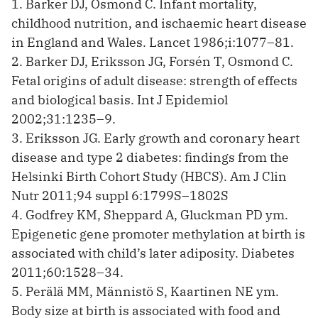
1. Barker DJ, Osmond C. Infant mortality,
childhood nutrition, and ischaemic heart disease
in England and Wales. Lancet 1986;i:1077–81.
2. Barker DJ, Eriksson JG, Forsén T, Osmond C.
Fetal origins of adult disease: strength of effects
and biological basis. Int J Epidemiol
2002;31:1235–9.
3. Eriksson JG. Early growth and coronary heart
disease and type 2 diabetes: findings from the
Helsinki Birth Cohort Study (HBCS). Am J Clin
Nutr 2011;94 suppl 6:1799S–1802S
4. Godfrey KM, Sheppard A, Gluckman PD ym.
Epigenetic gene promoter methylation at birth is
associated with child’s later adiposity. Diabetes
2011;60:1528–34.
5. Perälä MM, Männistö S, Kaartinen NE ym.
Body size at birth is associated with food and