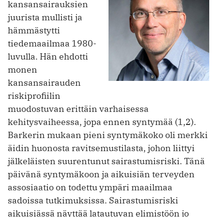
kansansai­rauksien
juurista mullisti ja
hämmästytti
tiedemaailmaa 1980-
luvulla. Hän ehdotti
monen
kansansairauden
riskiprofiilin
muodostuvan erittäin varhaisessa
kehitysvaiheessa, jopa ennen syntymää (1,2).
Barkerin mukaan pieni syntymäkoko oli merkki
äidin huonosta ravitsemustilasta, johon liittyi
jälkeläisten suurentunut sairastumisriski. Tänä
päivänä syntymäkoon ja aikuisiän terveyden
assosiaatio on todettu ympäri maailmaa
sadoissa tutkimuksissa. Sairastumisriski
aikuisiässä näyttää latautuvan elimistöön jo