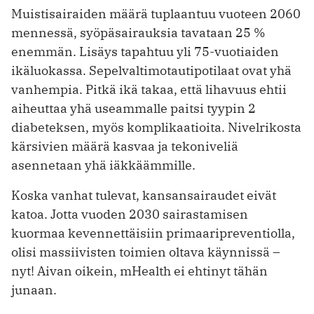
Muistisairaiden määrä tuplaantuu vuoteen 2060
mennessä, syöpäsairauksia tavataan 25 %
enemmän. Lisäys tapahtuu yli 75-vuotiaiden
ikäluokassa. Sepelvaltimotauti­potilaat ovat yhä
vanhempia. Pitkä ikä takaa, että lihavuus ehtii
aiheuttaa yhä useammalle paitsi tyypin 2
diabeteksen, myös komplikaatioita. Nivelrikosta
kärsivien määrä kasvaa ja tekoniveliä
asennetaan yhä iäkkäämmille.
Koska vanhat tulevat, kansansairaudet eivät
katoa. Jotta vuoden 2030 sairastamisen
kuormaa kevennettäisiin primaaripreventiolla,
olisi massiivisten toimien oltava käynnissä –
nyt! Aivan oikein, mHealth ei ehtinyt tähän
junaan.