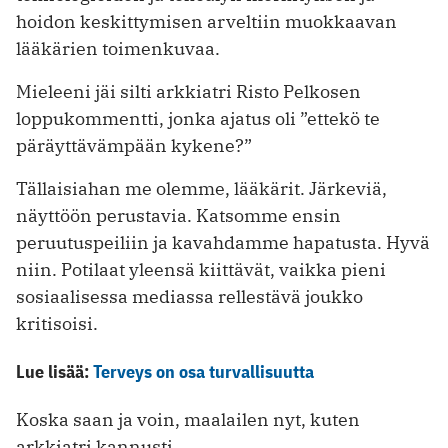
hoidon keskittymisen arveltiin muokkaavan
lääkärien toimenkuvaa.
Mieleeni jäi silti arkkiatri Risto Pelkosen
loppukommentti, jonka ajatus oli ”ettekö te
päräyttävämpään kykene?”
Tällaisiahan me olemme, lääkärit. Järkeviä,
näyttöön perustavia. Katsomme ensin
peruutuspeiliin ja kavahdamme hapatusta. Hyvä
niin. Potilaat yleensä kiittävät, vaikka pieni
sosiaalisessa mediassa rellestävä joukko
kritisoisi.
Lue lisää:
Terveys on osa turvallisuutta
Koska saan ja voin, maalailen nyt, kuten
arkkiatri kannusti.