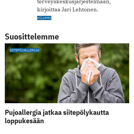
terveyskeskusjärjestelmään,
kirjoittaa Jari Lehtonen.
KOLUMNI
Suosittelemme
SIITEPÖLYALLERGIA
Pujoallergia jatkaa siitepölykautta
loppukesään