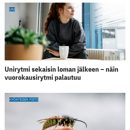
UNI
Unirytmi sekaisin loman jälkeen – näin
vuorokausirytmi palautuu
HYÖNTEISEN PISTO