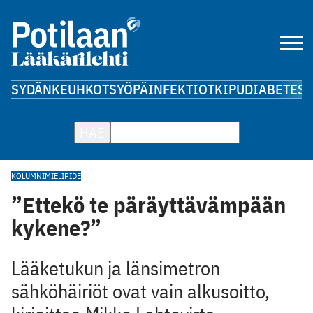
SYDÄN
KEUHKOT
SYÖPÄ
INFEKTIOT
KIPU
DIABETES
A
HAE
KOLUMNI
MIELIPIDE
”Ettekö te päräyttävämpään
kykene?”
Lääketukun ja länsimetron
sähköhäiriöt ovat vain alkusoitto,