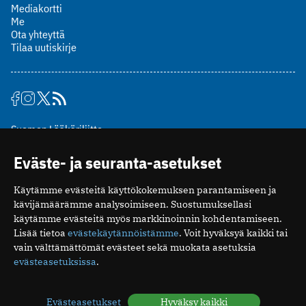
Mediakortti
Me
Ota yhteyttä
Tilaa uutiskirje
Suomen Lääkäriliitto
Mäkelänkatu 2, PL 49
Eväste- ja seuranta-asetukset
00510 Helsinki
puh. (09) 393 091
Käytämme evästeitä käyttökokemuksen parantamiseen ja
toimitus@potilaanlaakarilehti.fi
kävijämäärämme analysoimiseen. Suostumuksellasi
käytämme evästeitä myös markkinoinnin kohdentamiseen.
ISSN 2323-9476
Lisää tietoa
evästekäytännöistämme
. Voit hyväksyä kaikki tai
vain välttämättömät evästeet sekä muokata asetuksia
evästeasetuksissa
.
Evästeasetukset
Hyväksy kaikki