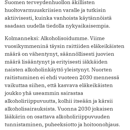
Suomen terveydenhuollon äkillisten
huoltovarmuuskriisien varalle ja tutkisin
aktiivisesti, kuinka vanhoista käytännöistä
saadaan uudella tiedolla nykyaikaisempia.
Kolmanneksi: Alkoholisoidumme. Viime
vuosikymmeninä täysin raittiiden eläkeikäisten
määrä on vähentynyt, säännöllisesti juovien
määrä lisääntynyt ja erityisesti iäkkäiden
naisten alkoholinkäyttö yleistynyt. Nuorten
raitistuminen ei ehdi vuoteen 2030 mennessä
vaikuttaa siihen, että kasvava eläkeikäisten
joukko yhä useammin sairastaa
alkoholiriippuvuutta, kolhii itseään ja kärsii
alkoholisairauksista. Vuonna 2030 jokaisen
lääkärin on osattava alkoholiriippuvuuden
tunnistaminen, puheeksiotto ja hoitoonohjaus.