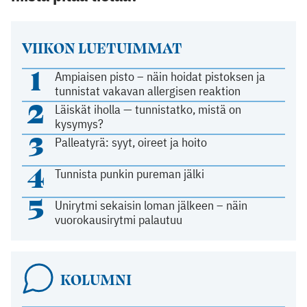
VIIKON LUETUIMMAT
1
Ampiaisen pisto – näin hoidat pistoksen ja
tunnistat vakavan allergisen reaktion
2
Läiskät iholla — tunnistatko, mistä on
kysymys?
3
Palleatyrä: syyt, oireet ja hoito
4
Tunnista punkin pureman jälki
5
Unirytmi sekaisin loman jälkeen – näin
vuorokausirytmi palautuu
KOLUMNI