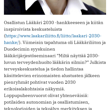
Osallistun Lääkäri 2030 -hankkeeseen ja kiitän
inspiroivista keskusteluista
(
https://www.laakariliitto.fi/liitto/laakari-2030-
hanke/
). Viimeisin tapahtuma oli Lääkäriliiton ja
Duodecimin syyskuinen
lääkärijärjestöseminaari ”Miltä näyttää 2030-
luvun terveydenhuolto lääkärin silmin?” Julkista
terveyskeskustelua ja tiedon hallintaa
käsittelevien erinomaisten alustusten jälkeen
pienryhmät pohtivat vuoden 2030
erikoisalakohtaisia näkymiä.
Loppupuheenvuorot olivat yhteneväisiä:
potilaiden autonomian ja osallistumisen,
teknologioiden ja tekoälyn merkityksen ja