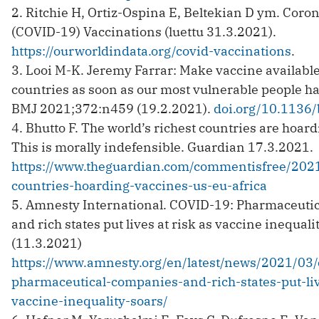
2. Ritchie H, Ortiz-Ospina E, Beltekian D ym. Coro
(COVID-19) Vaccinations (luettu 31.3.2021).
https://ourworldindata.org/covid-vaccinations
.
3. Looi M-K. Jeremy Farrar: Make vaccine available
countries as soon as our most vulnerable people ha
BMJ 2021;372:n459 (19.2.2021).
doi.org/10.1136
4. Bhutto F. The world’s richest countries are hoar
This is morally indefensible. Guardian 17.3.2021.
https://www.theguardian.com/commentisfree/2021
countries-hoarding-vaccines-us-eu-africa
5. Amnesty International. COVID-19: Pharmaceuti
and rich states put lives at risk as vaccine inequali
(11.3.2021)
https://www.amnesty.org/en/latest/news/2021/03/
pharmaceutical-companies-and-rich-states-put-liv
vaccine-inequality-soars/