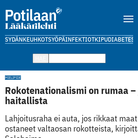
SYDÄN
KEUHKOT
SYÖPÄ
INFEKTIOT
KIPU
DIABETES
A
HAE
MIELIPIDE
Rokotenationalismi on rumaa – 
haitallista
Lahjoitusraha ei auta, jos rikkaat maat
ostaneet valtaosan rokotteista, kirjoitt