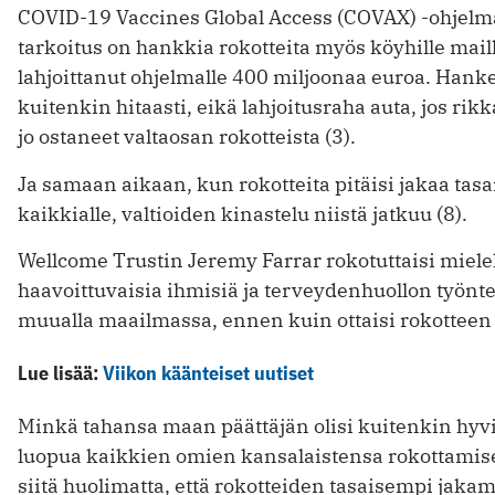
COVID-19 Vaccines Global ­Access (COVAX) -ohjelm
tarkoitus on hankkia rokotteita myös köyhille maill
lahjoittanut ohjelmalle 400 miljoonaa euroa. Hank
kuitenkin hitaasti, eikä lahjoitusraha auta, jos rik
jo ostaneet valtaosan rokotteista (3).
Ja samaan aikaan, kun rokotteita pitäisi jakaa tasa
kaikkialle, valtioiden kinastelu niistä jatkuu (8).
Wellcome Trustin Jeremy Farrar rokotuttaisi miele
haavoittuvaisia ihmisiä ja terveydenhuollon työnte
muualla maailmassa, ­ennen kuin ottaisi rokotteen i
Lue lisää:
Viikon käänteiset uutiset
Minkä tahansa maan päättäjän olisi kuitenkin hyv
luopua kaikkien omien kansalaistensa rokottamise
siitä huolimatta, että rokotteiden tasaisempi jaka