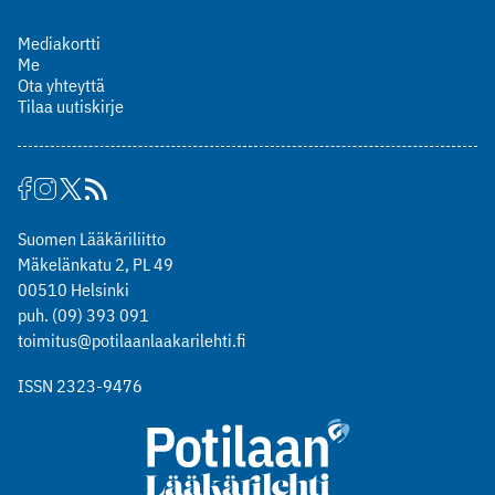
Mediakortti
Me
Ota yhteyttä
Tilaa uutiskirje
Suomen Lääkäriliitto
Mäkelänkatu 2, PL 49
00510 Helsinki
puh. (09) 393 091
toimitus@potilaanlaakarilehti.fi
ISSN 2323-9476