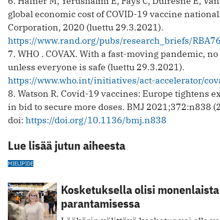
6. Hafner M, Yerushalmi E, Fays C, Dufresne E, Van
global economic cost of COVID-19 vaccine nationa
Corporation, 2020 (luettu 29.3.2021).
https://www.rand.org/pubs/research_briefs/RBA7
7. WHO . COVAX. With a fast-moving pandemic, no o
unless everyone is safe (luettu 29.3.2021).
https://www.who.int/initiatives/act-accelerator/co
8. Watson R. Covid-19 vaccines: Europe tightens ex
in bid to secure more doses. BMJ 2021;372:n838 (
doi:
https://doi.org/10.1136/bmj.n838
Lue lisää jutun aiheesta
MIELIPIDE
Kosketuksella olisi monenlaista
parantamisessa