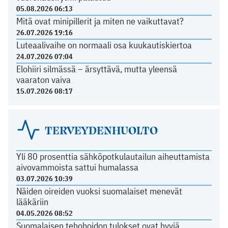
05.08.2026 06:13
Mitä ovat minipillerit ja miten ne vaikuttavat?
26.07.2026 19:16
Luteaalivaihe on normaali osa kuukautiskiertoa
24.07.2026 07:04
Elohiiri silmässä – ärsyttävä, mutta yleensä
vaaraton vaiva
15.07.2026 08:17
TERVEYDENHUOLTO
Yli 80 prosenttia sähköpotkulautailun aiheuttamista
aivovammoista sattui humalassa
03.07.2026 10:39
Näiden oireiden vuoksi suomalaiset menevät
lääkäriin
04.05.2026 08:52
Suomalaisen tehohoidon tulokset ovat hyviä