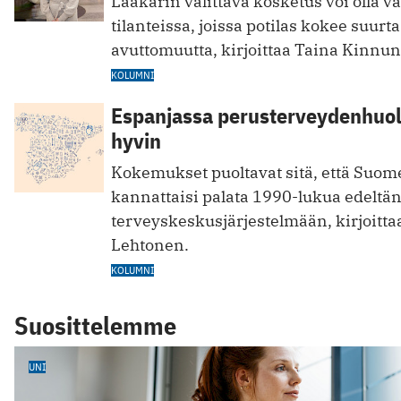
Lääkärin välittävä kosketus voi olla v
tilanteissa, joissa potilas kokee suurta
avuttomuutta, kirjoittaa Taina Kinnu
KOLUMNI
Espanjassa perusterveydenhuolt
hyvin
Kokemukset puoltavat sitä, että Suom
kannattaisi palata 1990-lukua edeltä
terveyskeskusjärjestelmään, kirjoittaa
Lehtonen.
KOLUMNI
Suosittelemme
UNI