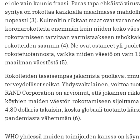
ei ole vain kaunis fraasi. Paras tapa ehkäistä virus
syntyä on rokottaa kaikkialla maailmassa mahdol
nopeasti (3). Kuitenkin rikkaat maat ovat varanne
koronarokotteita enemmän kuin niiden koko väes
rokottamiseen tarvitaan varmistaakseen tehokka
rokotteiden saannin (4). Ne ovat ostaneet yli puole
rokotetuotannosta, vaikka niiden väestö on vain 1
maailman väestöstä (5).
Rokotteiden tasaisempaa jakamista puoltavat muu
terveydelliset seikat. Yhdysvaltalainen, voittoa tu
RAND Corporation on arvioinut, että jokainen ri
köy­hien maiden väestön rokottamiseen sijoittama d
4,80 dollaria takaisin, koska globaali tuotanto kärsi
pandemiasta vähemmän (6).
WHO yhdessä muiden toimijoiden kanssa on käyn