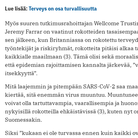
Lue lisää:
Terveys on osa turvallisuutta
Myös suuren tutkimusrahoittajan Wellcome Trustin
Jeremy Farrar on vaatinut rokotteiden tasaisempa
sen jälkeen, kun Britanniassa on rokotettu tervey
työntekijät ja riskiryhmät, rokotteita pitäisi alkaa t
kaikkialle maailmaan (3). Tämä olisi sekä moraalis
että epidemian rajoittamisen kannalta järkevää, ”v
itsekkyyttä”.
Mitä laajemmin ja pitempään SARS-CoV-2 saa maa
kiertää, sitä enemmän virus muuntuu. Muuntuneet
voivat olla tartuttavampia, vaarallisempia ja huo
nykyisillä rokotteilla ehkäistävissä (3), kuten nyt o
Suomessakin.
Siksi ”kukaan ei ole turvassa ennen kuin kaikki ov