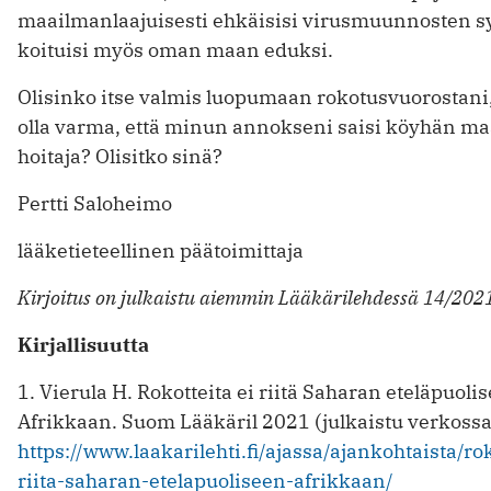
maailmanlaajuisesti ehkäisisi virusmuunnosten s
koituisi myös oman maan eduksi.
Olisinko itse valmis luopumaan rokotusvuorostani,
olla varma, että minun annokseni saisi köyhän maa
hoitaja? Olisitko sinä?
Pertti Saloheimo
lääketieteellinen päätoimittaja
Kirjoitus on julkaistu aiemmin Lääkärilehdessä 14/2021
Kirjallisuutta
1. Vierula H. Rokotteita ei riitä Saharan eteläpuoli
Afrikkaan. Suom Lääkäril 2021 (julkaistu verkossa
https://www.laakarilehti.fi/ajassa/ajankohtaista/rok
riita-saharan-etelapuoliseen-afrikkaan/