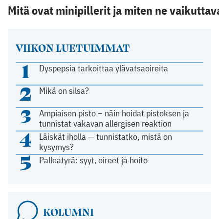
Mitä ovat minipillerit ja miten ne vaikuttav
VIIKON LUETUIMMAT
1
Dyspepsia tarkoittaa ylävatsaoireita
2
Mikä on silsa?
3
Ampiaisen pisto – näin hoidat pistoksen ja
tunnistat vakavan allergisen reaktion
4
Läiskät iholla — tunnistatko, mistä on
kysymys?
5
Palleatyrä: syyt, oireet ja hoito
KOLUMNI