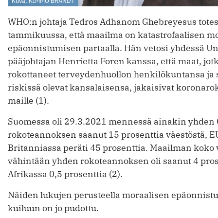
Kuva: KIMMO BRANDT
WHO:n johtaja Tedros Adhanom Ghebreyesus totes
tammikuussa, että maailma on katastrofaalisen m
epäonnistumisen partaalla. Hän vetosi yhdessä Un
pääjohtajan Henrietta Foren kanssa, että maat, jotka
rokottaneet terveydenhuollon henkilökuntansa j
riskissä olevat kansalaisensa, jakaisivat koronarok
maille (1).
Suomessa oli 29.3.2021 mennessä ainakin yhden
rokoteannoksen saanut ­15 prosenttia väestöstä, EU
Britanniassa peräti 45 prosenttia. Maailman koko 
vähintään yhden rokoteannoksen oli saanut ­4 pros
Afrikassa 0,5 prosenttia (2).
Näiden lukujen perusteella moraalisen epäonnist
kuiluun on jo pudottu.