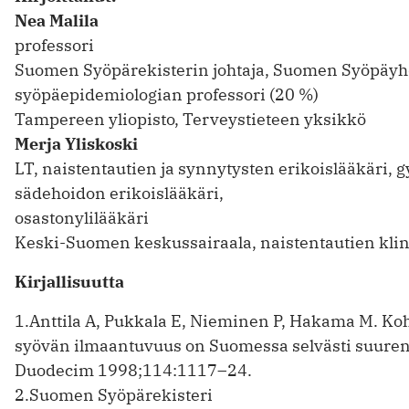
Nea Malila
professori
Suomen Syöpärekisterin johtaja, Suomen Syöpäyhd
syöpäepidemiologian professori (20 %)
Tampereen yliopisto, Terveystieteen yksikkö
Merja Yliskoski
LT, naistentautien ja synnytysten erikoislääkäri, 
sädehoidon erikoislääkäri,
osastonylilääkäri
Keski-Suomen keskussairaala, naistentautien kli
Kirjallisuutta
1.Anttila A, Pukkala E, Nieminen P, Hakama M. K
syövän ilmaantuvuus on Suomessa selvästi suure
Duodecim 1998;114:1117–24.
2.Suomen Syöpärekisteri