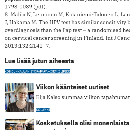
1798-0089 (pdf).
8. Malila N, Leinonen M, Kotaniemi-Talonen L, Lau
J, Hakama M. The HPV test has similar sensitivity 
overdiagnosis than the Pap test – a randomised hea
on cervical cancer screening in Finland. Int J Can
2013;132:2141–7.
Lue lisää jutun aiheesta
KOHDUNKAULAN SYÖPÄ
PAPA-KOE
MIELIPIDE
Viikon käänteiset uutiset
Eija Kalso summaa viikon tapahtumat 
KOLUMNI
Kosketuksella olisi monenlaista