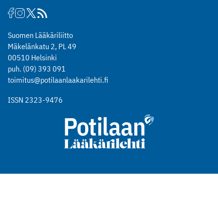
Suomen Lääkäriliitto
Mäkelänkatu 2, PL 49
00510 Helsinki
puh. (09) 393 091
toimitus@potilaanlaakarilehti.fi
ISSN 2323-9476