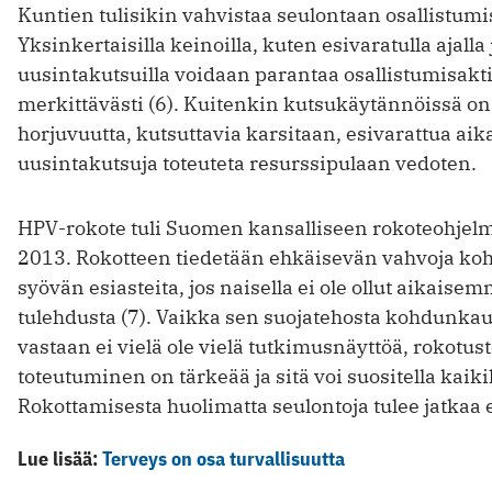
Kuntien tulisikin vahvistaa seulontaan osallistumi
Yksinkertaisilla keinoilla, kuten esivaratulla ajalla 
uusintakutsuilla voidaan parantaa osallistumisakti
merkittävästi (6). Kuitenkin kutsukäytännöissä on
horjuvuutta, kutsuttavia karsitaan, esivarattua aik
uusintakutsuja toteuteta resurssipulaan vedoten.
HPV-rokote tuli Suomen kansalliseen rokoteohjel
2013. Rokotteen tiedetään ehkäisevän vahvoja k
syövän esiasteita, jos naisella ei ole ollut aikais
tulehdusta (7). Vaikka sen suojatehosta kohdunka
vastaan ei vielä ole vielä tutkimusnäyttöä, rokotus
toteutuminen on tärkeää ja sitä voi suositella kaikil
Rokottamisesta huolimatta seulontoja tulee jatkaa 
Lue lisää:
Terveys on osa turvallisuutta