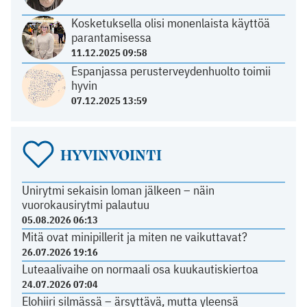
Kosketuksella olisi monenlaista käyttöä
parantamisessa
11.12.2025 09:58
Espanjassa perusterveydenhuolto toimii
hyvin
07.12.2025 13:59
HYVINVOINTI
Unirytmi sekaisin loman jälkeen – näin
vuorokausirytmi palautuu
05.08.2026 06:13
Mitä ovat minipillerit ja miten ne vaikuttavat?
26.07.2026 19:16
Luteaalivaihe on normaali osa kuukautiskiertoa
24.07.2026 07:04
Elohiiri silmässä – ärsyttävä, mutta yleensä