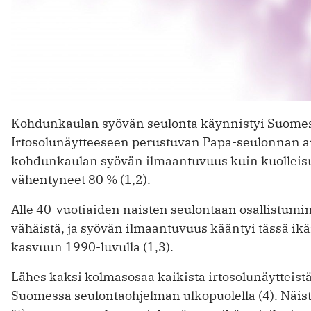
Kohdunkaulan syövän seulonta käynnistyi Suomes
Irtosolunäytteeseen perustuvan Papa-seulonnan an
kohdunkaulan syövän ilmaantuvuus kuin kuolleis
vähentyneet 80 % (1,2).
Alle 40-vuotiaiden naisten seulontaan osallistumi
vähäistä, ja syövän ilmaantuvuus kääntyi tässä i
kasvuun 1990-luvulla (1,3).
Lähes kaksi kolmasosaa kaikista irtosolunäytteist
Suomessa seulontaohjelman ulkopuolella (4). Näist