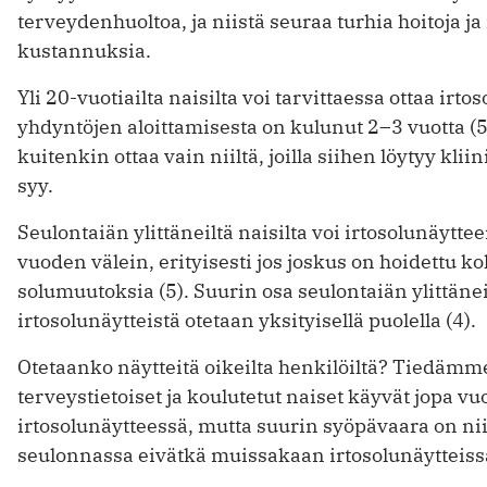
terveydenhuoltoa, ja niistä seuraa turhia hoitoja ja
kustannuksia.
Yli 20-vuotiailta naisilta voi tarvittaessa ottaa irt
yhdyntöjen aloittamisesta on kulunut 2–3 vuotta (5).
kuitenkin ottaa vain niiltä, joilla siihen löytyy klii
syy.
Seulontaiän ylittäneiltä naisilta voi irtosolunäytte
vuoden välein, erityisesti jos joskus on hoidettu 
solumuutoksia (5). Suurin osa seulontaiän ylittän
irtosolunäytteistä otetaan yksityisellä puolella (4).
Otetaanko näytteitä oikeilta henkilöiltä? Tiedämme
terveystietoiset ja koulutetut naiset käyvät jopa vu
irtosolunäytteessä, mutta suurin syöpävaara on niil
seulonnassa eivätkä muissakaan irtosolunäytteiss