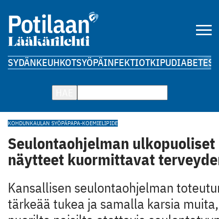
SYDÄN
KEUHKOT
SYÖPÄ
INFEKTIOT
KIPU
DIABETES
A
HAE
KOHDUNKAULAN SYÖPÄ
PAPA-KOE
MIELIPIDE
Seulontaohjelman ulkopuoliset
näytteet kuormittavat terveyd
Kansallisen seulontaohjelman toteutu
tärkeää tukea ja samalla karsia muita,