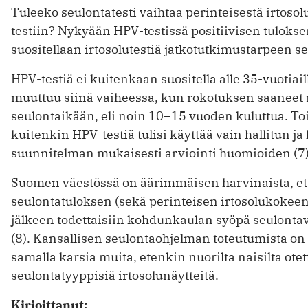
Tuleeko seulontatesti vaihtaa perinteisestä irtoso
testiin? Nykyään HPV-testissä positiivisen tulokse
suositellaan irtosolutestiä jatkotutkimustarpeen se
HPV-testiä ei kuitenkaan suositella alle 35-vuotiail
muuttuu siinä vaiheessa, kun rokotuksen saaneet n
seulontaikään, eli noin 10–15 vuoden kuluttua. To
kuitenkin HPV-testiä tulisi käyttää vain hallitun ja
suunnitelman mukaisesti arviointi huomioiden (7)
Suomen väestössä on äärimmäisen harvinaista, ett
seulontatuloksen (sekä perinteisen irtosolukokeen
jälkeen todettaisiin kohdunkaulan syöpä seulontavä
(8). Kansallisen seulontaohjelman toteutumista on 
samalla karsia muita, etenkin nuorilta naisilta otet
seulontatyyppisiä irtosolunäytteitä.
Kirjoittanut: