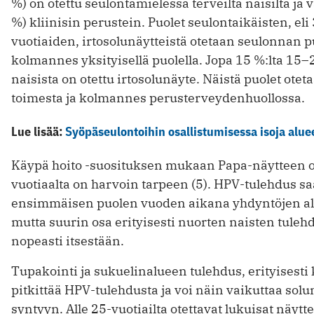
%) on otettu seulontamielessä terveiltä naisilta ja 
%) kliinisin perustein. Puolet seulontaikäisten, el
vuotiaiden, irtosolunäytteistä otetaan seulonnan pu
kolmannes yksityisellä puolella. Jopa 15 %:lta 15–
naisista on otettu irtosolunäyte. Näistä puolet ote
toimesta ja kolmannes perusterveydenhuollossa.
Lue lisää:
Syöpäseulontoihin osallistumisessa isoja aluee
Käypä hoito -suosituksen mukaan Papa-näytteen ot
vuotiaalta on harvoin tarpeen (5). HPV-tulehdus s
ensimmäisen puolen vuoden aikana yhdyntöjen alo
mutta suurin osa erityisesti nuorten naisten tule
nopeasti itsestään.
Tupakointi ja sukuelinalueen tulehdus, erityisesti
pitkittää HPV-tulehdusta ja voi näin vaikuttaa sol
syntyyn. Alle 25-vuotiailta otettavat lukuisat näytt