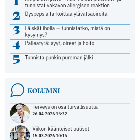
1
tunnistat vakavan allergisen reaktion
2
Dyspepsia tarkoittaa ylävatsaoireita
3
Läiskät iholla — tunnistatko, mistä on
kysymys?
4
Palleatyrä: syyt, oireet ja hoito
5
Tunnista punkin pureman jälki
KOLUMNI
Terveys on osa turvallisuutta
26.04.2026 15:32
Viikon käänteiset uutiset
15.03.2026 10:15