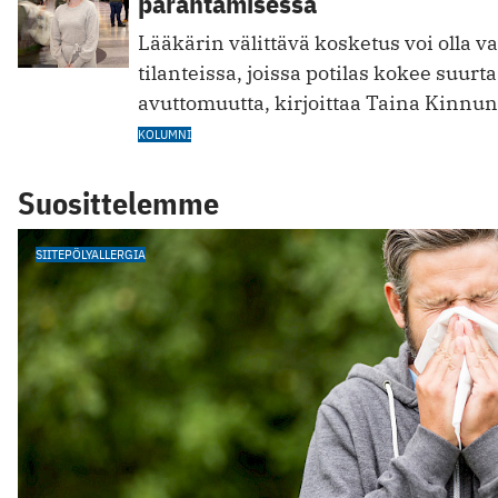
parantamisessa
Lääkärin välittävä kosketus voi olla v
tilanteissa, joissa potilas kokee suurta
avuttomuutta, kirjoittaa Taina Kinnu
KOLUMNI
Suosittelemme
SIITEPÖLYALLERGIA