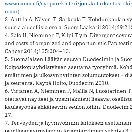
www.cancer.fi/syoparekisteri/joukkotarkastusrekist
maa/
)
3. Anttila A, Näveri T, Sarkeala T. Kohdunkaulan 
suuria alueellisia eroja. Suom Lääkäril 2014;69:2
4. Salo H, Nieminen P, Kilpi T ym. Divergent cover
and costs of organized and opportunistic Pap testin
Cancer 2014;135:204–13.
5. Suomalaisen Lääkäriseuran Duodecimin ja Su
Kolposkopiayhdistyksen asettama työryhmä. Koh
emättimen ja ulkosynnytinten solumuutokset – dia
ja seuranta. Käypä Hoito, Duodecim 2010.
6. Virtanen A, Nieminen P, Malila N, Luostarinen T j
otettavat näytteet ja uusintakutsut lisäävät osalli
kaulasyöpää ehkäiseviin seulontoihin. Duodecim
17.
7. Terveyden ja hyvinvoinnin laitoksen asettaman
papilloomavirustaudin torjuntaryhmän selvitys 3