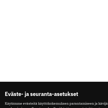
Eväste- ja seuranta-asetukset
Käytämme evästeitä käyttökokemuksen parantamiseen ja käv