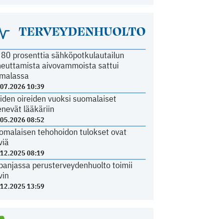
TERVEYDENHUOLTO
i 80 prosenttia sähköpotkulautailun
heuttamista aivovammoista sattui
malassa
.07.2026 10:39
iden oireiden vuoksi suomalaiset
nevät lääkäriin
.05.2026 08:52
omalaisen tehohoidon tulokset ovat
viä
.12.2025 08:19
panjassa perusterveydenhuolto toimii
vin
.12.2025 13:59