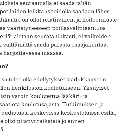
tuloksia seuraamalla ei saada tähän
 potilaiden leikkaushoidolla saadaan lähes
ndikaatio on ollut relatiivinen, ja hoitoennuste
a vääristyneeseen potilasvalintaan. Jos
riä” aletaan seurata tiukasti, ei vaikeiden
on välttämättä saada parasta osaajakuntaa.
 harjoittavassa maassa.
an?
a tulee olla edellytykset laadukkaaseen
lon henkilöstön koulutukseen. Yksityiset
isin varoin koulutettua lääkäri- ja
aatiota koulutusajasta. Tutkimuksen ja
 uudistusta koskevissa keskusteluissa esillä,
e olisi pitänyt ratkaista jo ennen
ä.