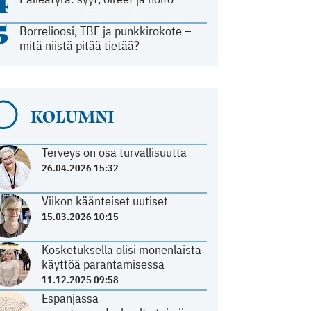
4
5
Borrelioosi, TBE ja punkkirokote –
mitä niistä pitää tietää?
KOLUMNI
Terveys on osa turvallisuutta
26.04.2026 15:32
Viikon käänteiset uutiset
15.03.2026 10:15
Kosketuksella olisi monenlaista
käyttöä parantamisessa
11.12.2025 09:58
Espanjassa