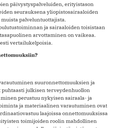
ien päivystyspalveluiden, erityistason
tteiden seurauksena yliopistosairaaloiden
muista palveluntuottajista.
oulutustoiminnan ja sairaaloiden toisistaan
 tasapuolinen arvottaminen on vaikeaa.
sesti vertailukelpoisia.
nettomuuksiin?
 varautuminen suuronnettomuuksien ja
ut puhtaasti julkisen terveydenhuollon
minen perustuu nykyisen sairaala- ja
oiminta ja materiaalinen varautuminen ovat
Koordinaatiovastuu laajoissa onnettomuuksissa
ityisten toimijoiden roolin mahdollinen