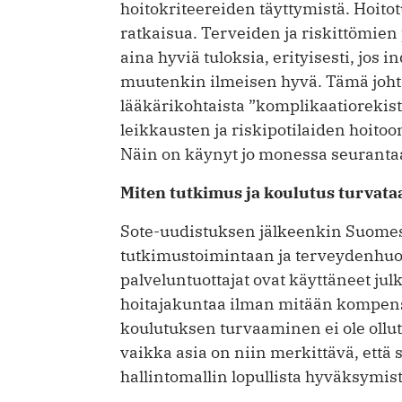
hoitokriteereiden täyttymistä. Hoito
ratkaisua. Terveiden ja riskittömien
aina hyviä tuloksia, erityisesti, jos i
muutenkin ilmeisen hyvä. Tämä johta
lääkärikohtaista ”komplikaatiorekiste
leikkausten ja riskipotilaiden hoito
Näin on käynyt jo monessa seurantaa
Miten tutkimus ja koulutus turvata
Sote-uudistuksen jälkeenkin Suomess
tutkimustoimintaan ja terveydenhuol
palveluntuottajat ovat käyttäneet julk
hoitajakuntaa ilman mitään kompens
koulutuksen turvaaminen ei ole ollut
vaikka asia on niin merkittävä, että s
hallintomallin lopullista hyväksymist