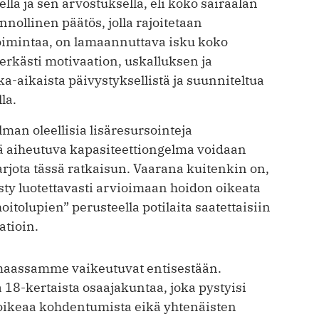
lä ja sen arvostuksella, eli koko sairaalan
nnollinen päätös, jolla rajoitetaan
oimintaa, on lamaannuttava isku koko
erkästi motivaation, uskalluksen ja
a-aikaista päivystyksellistä ja suunniteltua
la.
lman oleellisia lisäresursointeja
ä aiheutuva kapasiteettiongelma voidaan
tarjota tässä ratkaisun. Vaarana kuitenkin on,
ysty luotettavasti arvioimaan hoidon oikeata
tolupien” perusteella potilaita saatettaisiin
atioin.
 maassamme vaikeutuvat entisestään.
 18-kertaista osaajakuntaa, joka pystyisi
ikeaa kohdentumista eikä yhtenäisten