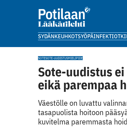
SYDÄN
KEUHKOT
SYÖPÄ
INFEKTIOT
KI
SOTE
SOTE-UUDISTUS
MIELIPIDE
Sote-uudistus ei
eikä parempaa h
Väestölle on luvattu valinna
tasapuolista hoitoon pääsy
kuvitelma paremmasta hoido