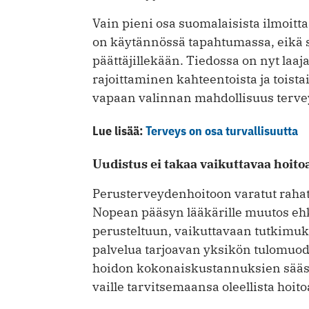
Vain pieni osa suomalaisista ilmoit
on käytännössä tapahtumassa, eikä s
päättäjillekään. Tiedossa on nyt laa
rajoittaminen kahteentoista ja tois
vapaan valinnan mahdollisuus terve
Lue lisää:
Terveys on osa turvallisuutta
Uudistus ei takaa vaikuttavaa hoito
Perusterveydenhoitoon varatut rahat
Nopean pääsyn lääkärille muutos ehkä
perusteltuun, vaikuttavaan tutkimuks
palvelua tarjoavan yksikön tulomuod
hoidon kokonaiskustannuksien säästö
vaille tarvitsemaansa oleellista hoito