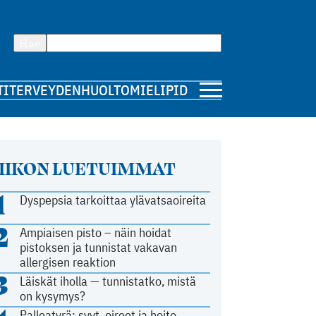
Hae
TI
TERVEYDENHUOLTO
MIELIPIDE
IIKON LUETUIMMAT
1
Dyspepsia tarkoittaa ylävatsaoireita
2
Ampiaisen pisto – näin hoidat
pistoksen ja tunnistat vakavan
allergisen reaktion
3
Läiskät iholla — tunnistatko, mistä
on kysymys?
Palleatyrä: syyt, oireet ja hoito