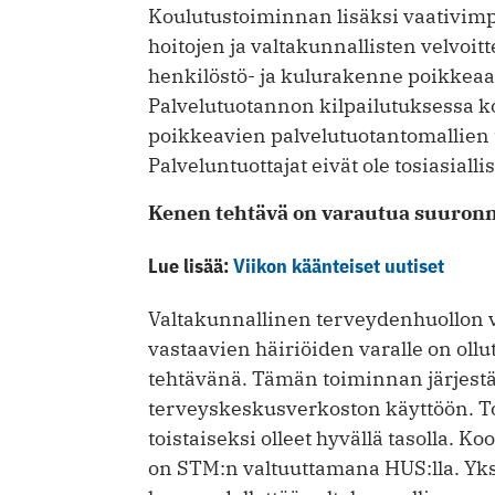
Koulutustoiminnan lisäksi vaativimp
hoitojen ja valtakunnallisten velvoi
henkilöstö- ja kulurakenne poikkeaa 
Palvelutuotannon kilpailutuksessa k
poikkeavien palvelutuotantomallien
Palveluntuottajat eivät ole tosiasialli
Kenen tehtävä on varautua suuron
Lue lisää:
Viikon käänteiset uutiset
Valtakunnallinen terveydenhuollon
vastaavien häiriöiden varalle on oll
tehtävänä. Tämän toiminnan järjestä
terveyskeskusverkoston käyttöön. T
toistaiseksi olleet hyvällä tasolla. 
on STM:n valtuuttamana HUS:lla. Yks