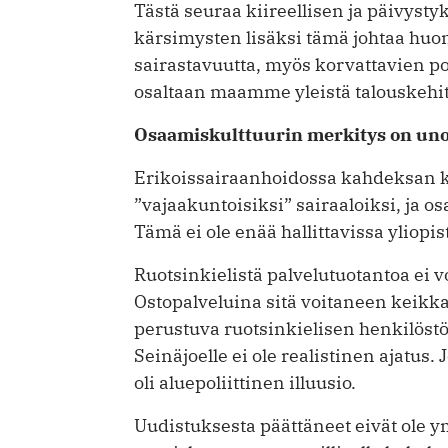
Tästä seuraa kiireellisen ja päivysty
kärsimysten lisäksi tämä johtaa huon
sairastavuutta, myös korvattavien 
osaltaan maamme yleistä talouskehit
Osaamiskulttuurin merkitys on un
Erikoissairaanhoidossa kahdeksan ke
”vajaakuntoisiksi” sairaaloiksi, ja o
Tämä ei ole enää hallittavissa yliopi
Ruotsinkielistä palvelutuotantoa ei v
Ostopalveluina sitä voitaneen keikk
perustuva ruotsinkielisen henkilöst
Seinäjoelle ei ole realistinen ajatu
oli aluepoliittinen illuusio.
Uudistuksesta päättäneet eivät ole y