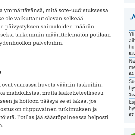
taa ymmärtävänsä, mitä sote-uudistuksessa
e ole vaikuttanut olevan selkeää
jan päivystyksen sairaaloiden määrän
Yl
taiseksi tarkemmin määrittelemätön potilaan
ai
ydenhuollon palveluihin.
hu
03
Nä
me
a
04
Su
 ovat vaarassa huveta vääriin taskuihin.
hy
 mahdollistaa, mutta lääketieteellisesti
15
een ja hoitoon pääsyä se ei takaa, jos
Es
hy
ostus on riippuvainen tutkimuksen ja
07
istä. Potilas jää säästöpaineessa helposti
a.