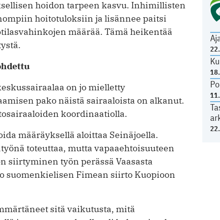
ksellisen hoidon tarpeen kasvu. Inhimillisten
ompiin hoitotuloksiin ja lisännee paitsi
potilasvahinkojen määrää. Tämä heikentää
Aj
ystä.
22
Ku
ohdettu
18
Po
skussairaalaa on jo mielletty
11
saamisen pako näistä sairaaloista on alkanut.
Ta
stosairaaloiden koordinaatiolla.
ar
22
oida määräyksellä aloittaa Seinäjoella.
atyönä toteuttaa, mutta vapaaehtoisuuteen
ön siirtyminen työn perässä Vaasasta
s. Jo suomenkielisen Fimean siirto Kuopioon
mmärtäneet sitä vaikutusta, mitä