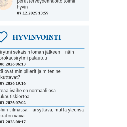
perusterveydenhuolto toimii
hyvin
07.12.2025 13:59
HYVINVOINTI
irytmi sekaisin loman jälkeen – näin
orokausirytmi palautuu
.08.2026 06:13
tä ovat minipillerit ja miten ne
ikuttavat?
.07.2026 19:16
teaalivaihe on normaali osa
ukautiskiertoa
.07.2026 07:04
ohiiri silmässä – ärsyttävä, mutta yleensä
araton vaiva
.07.2026 08:17