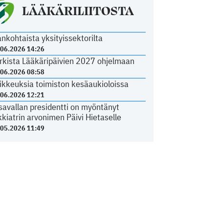
LÄÄKÄRILIITOSTA
ankohtaista yksityissektorilta
.06.2026 14:26
rkista Lääkäripäivien 2027 ohjelmaan
.06.2026 08:58
ikkeuksia toimiston kesäaukioloissa
.06.2026 12:21
savallan presidentti on myöntänyt
kkiatrin arvonimen Päivi Hietaselle
.05.2026 11:49