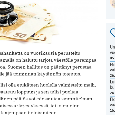
Un
vu
ushanketta on vuosikausia perusteltu
05
amalla on haluttu tarjota väestölle parempaa
Mi
rvoa. Suomen hallitus on päättänyt perustaa
va
lle jää toiminnan käytännön toteutus.
26
Lu
isi olla etukäteen huolella valmisteltu malli,
ku
atettu loppuun ja sen tulisi puoltaa
24
ollinen päätös voi edesauttaa suunnitelman
El
va
isessa järjestyksessä, tai toteutetun
15
tu laajempaan tie­toisuuteen.