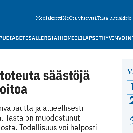
Mediakortti
Me
Ota yhteyttä
Tilaa uutiskirje
PU
DIABETES
ALLERGIA
IHO
MIELI
LAPSET
HYVINVOIN
V
 toteuta säästöjä
oitoa
nvapautta ja alueellisesti
ä. Tästä on muodostunut
sta. Todellisuus voi helposti