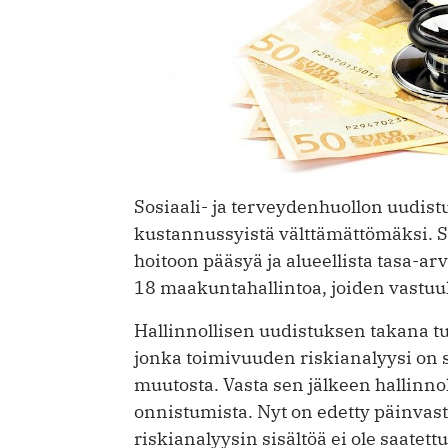
Sosiaali- ja terveydenhuollon uudist
kustannussyistä välttämättömäksi. S
hoitoon pääsyä ja alueellista tasa-a
18 maakuntahallintoa, joiden vastuu
Hallinnollisen uudistuksen takana tul
jonka toimivuuden riskianalyysi on sa
muutosta. Vasta sen jälkeen hallinn
onnistumista. Nyt on edetty päinvasta
riskiana­lyysin sisältöä ei ole saatet