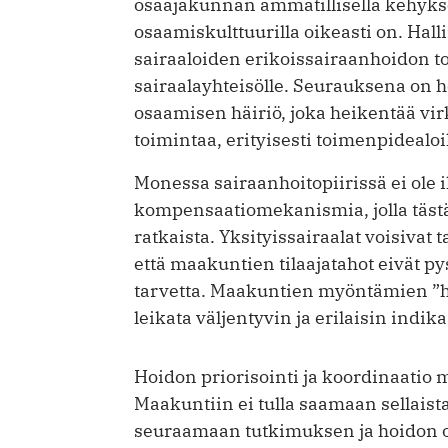
osaajakunnan ammatillisella kehyksel
osaamiskulttuurilla oikeasti on. Halli
sairaaloiden erikoissairaanhoidon t
sairaalayhteisölle. Seurauksena on h
osaamisen häiriö, joka heikentää virk
toimintaa, erityisesti toimenpidealoil
Monessa sairaanhoitopiirissä ei ole i
kompensaatiomekanismia, jolla täst
ratkaista. Yksityissairaalat voisivat 
että maakuntien tilaajatahot eivät p
tarvetta. Maakuntien myöntämien ”hoi
leikata väljentyvin ja erilaisin indika
Hoidon priorisointi ja koordinaatio
Maakuntiin ei tulla saamaan sellaista
seuraamaan tutkimuksen ja hoidon o