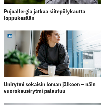
Pujoallergia jatkaa siitepölykautta
loppukesään
UNI
Unirytmi sekaisin loman jälkeen – näin
vuorokausirytmi palautuu