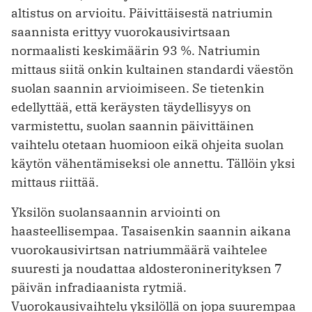
altistus on arvioitu. Päivittäisestä natriumin
saannista erittyy vuorokausivirtsaan
normaalisti keskimäärin 93 %. Natriumin
mittaus siitä onkin kultainen standardi väestön
suolan saannin arvioimiseen. Se tietenkin
edellyttää, että keräysten täydellisyys on
varmistettu, suolan saannin päivittäinen
vaihtelu otetaan huomioon eikä ohjeita suolan
käytön vähentämiseksi ole annettu. Tällöin yksi
mittaus riittää.
Yksilön suolansaannin arviointi on
haasteellisempaa. Tasaisenkin saannin aikana
vuorokausivirtsan natriummäärä vaihtelee
suuresti ja noudattaa aldosteroninerityksen 7
päivän infradiaanista rytmiä.
Vuorokausivaihtelu yksilöllä on jopa suurempaa