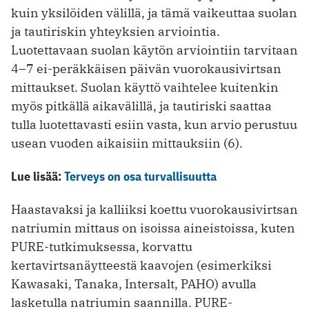
kuin yksilöiden välillä, ja tämä vaikeuttaa suolan
ja tautiriskin yhteyksien arviointia.
Luotettavaan suolan käytön ar­viointiin tarvitaan
4–7 ei-peräkkäisen päivän vuorokausivirtsan
mittaukset. Suolan käyttö vaihtelee kuitenkin
myös pitkällä aikavälillä, ja tautiriski saattaa
tulla luotettavasti esiin vasta, kun arvio perustuu
usean vuoden aikaisiin mittauksiin (6).
Lue lisää:
Terveys on osa turvallisuutta
Haastavaksi ja kalliiksi koettu vuorokausivirtsan
natriumin mittaus on isoissa aineistoissa, kuten
PURE-tutkimuksessa, korvattu
kertavirtsanäytteestä kaavojen (esimerkiksi
Kawasaki, Tanaka, Intersalt, PAHO) avulla
lasketulla natriumin saannilla. PURE-