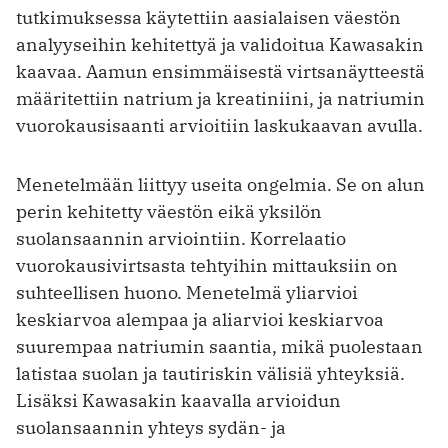
tutkimuksessa käytettiin aasialaisen väestön
analyyseihin kehitettyä ja validoitua Kawasakin
kaavaa. Aamun ensimmäisestä virtsanäytteestä
määritettiin natrium ja kreatiniini, ja natriumin
vuorokausisaanti arvioitiin laskukaavan avulla.
Menetelmään liittyy useita ongelmia. Se on alun
perin kehitetty väestön eikä yksilön
suolansaannin arviointiin. Korrelaatio
vuorokausivirtsasta tehtyihin mittauksiin on
suhteellisen huono. Menetelmä yliarvioi
keskiarvoa alempaa ja aliarvioi keskiarvoa
suurempaa natriumin saantia, mikä puolestaan
latistaa suolan ja tautiriskin välisiä yhteyksiä.
Lisäksi Kawasakin kaavalla arvioidun
suolansaannin yhteys sydän- ja