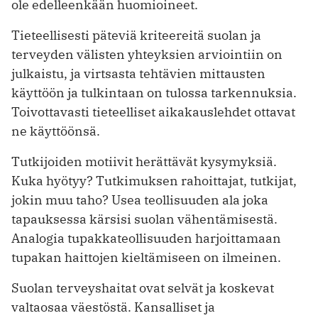
ole edelleenkään huo­mioineet.
Tieteellisesti päteviä kriteereitä suolan ja
terveyden välisten yhteyksien arviointiin on
julkaistu, ja virtsasta tehtävien mittausten
käyttöön ja tulkintaan on tulossa tarkennuksia.
Toivottavasti tieteelliset aikakauslehdet ottavat
ne käyttöönsä.
Tutkijoiden motiivit herättävät kysymyksiä.
Kuka hyötyy? Tutkimuksen rahoittajat, tutkijat,
jokin muu taho? Usea teollisuuden ala joka
tapauksessa kärsisi suolan vähentämisestä.
Analogia tupakkateollisuuden harjoittamaan
tupakan haittojen kieltämiseen on ilmeinen.
Suolan terveyshaitat ovat selvät ja koskevat
valtaosaa väestöstä. Kansalliset ja