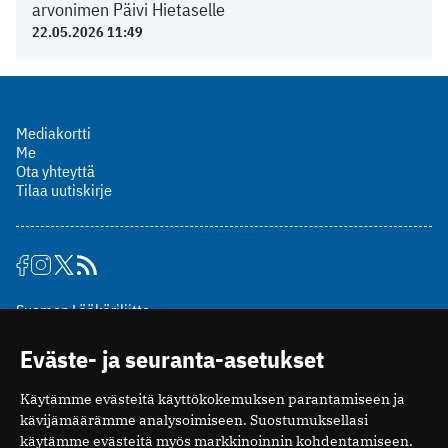
arvonimen Päivi Hietaselle
22.05.2026 11:49
Mediakortti
Me
Ota yhteyttä
Tilaa uutiskirje
Suomen Lääkäriliitto
Mäkelänkatu 2, PL 49
Eväste- ja seuranta-asetukset
00510 Helsinki
puh. (09) 393 091
Käytämme evästeitä käyttökokemuksen parantamiseen ja
toimitus@potilaanlaakarilehti.fi
kävijämäärämme analysoimiseen. Suostumuksellasi
käytämme evästeitä myös markkinoinnin kohdentamiseen.
ISSN 2323-9476