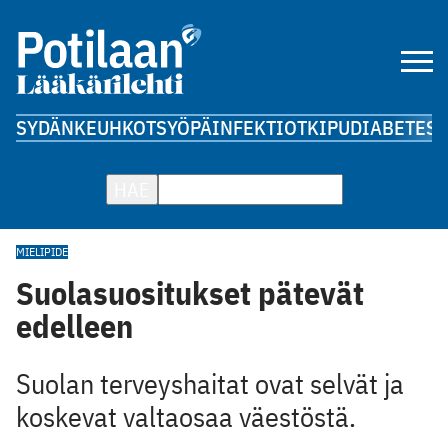
SYDÄN
KEUHKOT
SYÖPÄ
INFEKTIOT
KIPU
DIABETES
A
HAE
MIELIPIDE
Suolasuositukset pätevät
edelleen
Suolan terveyshaitat ovat selvät ja
koskevat valtaosaa väestöstä.