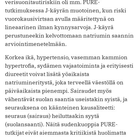
verisuonitautiriskiin oli mm. PURE-
tutkimuksessa J-käyrän muotoinen, kun riski
vuorokausivirtsan avulla määritettynä on
lineaarinen ilman kynnysarvoja. J-käyrä
perustuneekin kelvottomaan natriumin saannin
arviointimenetelmään.
Korkea ikä, hypertensio, vasemman kam­mion
hypertrofia, sydämen vajaatoiminta ja erityisesti
diureetit voivat lisätä yöaikaista
natriumineritystä, joka terveellä väestöllä on
päiväaikaista pienempi. Sairaudet myös
vähentävät suolan saantia useistakin syistä, ja
seurauksena on käänteinen kausaliteetti:
seuraus (sai­raus) heiluttaakin syytä
(suolansaanti). Näitä sudenkuoppia PURE-
tutkijat eivät aiemmasta kritiikistä huolimatta