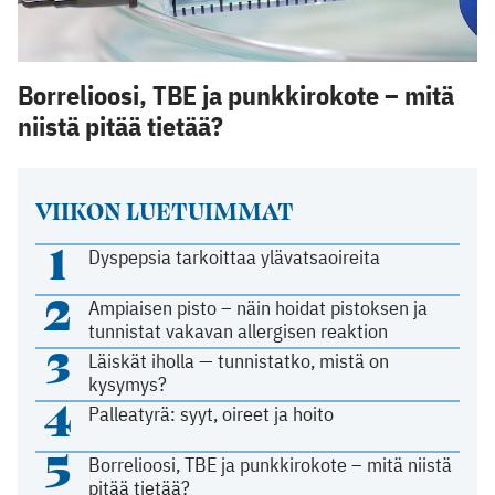
Borrelioosi, TBE ja punkkirokote – mitä
niistä pitää tietää?
VIIKON LUETUIMMAT
1
Dyspepsia tarkoittaa ylävatsaoireita
2
Ampiaisen pisto – näin hoidat pistoksen ja
tunnistat vakavan allergisen reaktion
3
Läiskät iholla — tunnistatko, mistä on
kysymys?
4
Palleatyrä: syyt, oireet ja hoito
5
Borrelioosi, TBE ja punkkirokote – mitä niistä
pitää tietää?