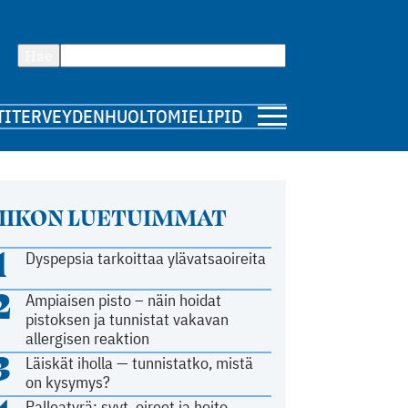
Hae
TI
TERVEYDENHUOLTO
MIELIPIDE
IIKON LUETUIMMAT
1
Dyspepsia tarkoittaa ylävatsaoireita
2
Ampiaisen pisto – näin hoidat
pistoksen ja tunnistat vakavan
allergisen reaktion
3
Läiskät iholla — tunnistatko, mistä
on kysymys?
Palleatyrä: syyt, oireet ja hoito