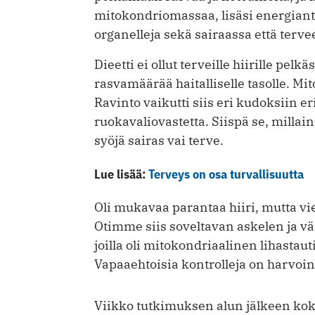
mitokondriomassaa, lisäsi energiantu
organelleja sekä sairaassa että terve
Dieetti ei ollut terveille hiirille pel
rasvamäärää haitalliselle tasolle. Mit
Ravinto vaikutti siis eri kudoksiin e
ruokavaliovastetta. Siispä se, millaine
syöjä sairas vai terve.
Lue lisää:
Terveys on osa turvallisuutta
Oli mukavaa parantaa hiiri, mutta vi
Otimme siis soveltavan askelen ja v
joilla oli mitokondriaalinen lihastauti
Vapaaehtoisia kontrolleja on harvoin 
Viikko tutkimuksen alun jälkeen koko