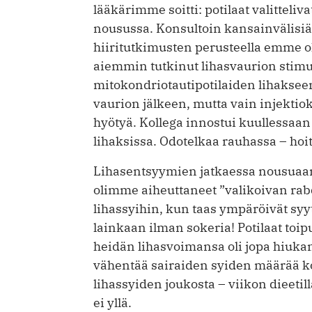
lääkärimme soitti: potilaat valitteliv
nousussa. Konsultoin kansainvälisiä k
hiiritutkimusten perusteella emme ol
aiemmin tutkinut lihasvaurion stimul
mitokondriotautipotilaiden lihaksee
vaurion jälkeen, mutta vain injektio
hyötyä. Kollega innostui kuullessaa
lihaksissa. Odotelkaa rauhassa – hoi
Lihasentsyymien jatkaessa nousuaan
olimme aiheuttaneet ”valikoivan rab
lihassyihin, kun taas ympä­röivät syy
lainkaan ilman sokeria! Potilaat toi
heidän lihasvoimansa oli jopa hiukan
vähentää sairaiden syiden määrää ko
lihassyiden joukosta – viikon dieetill
ei yllä.