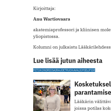
Kirjoittaja:
Anu Wartiovaara
akatemiaprofessori ja kliinisen mole
yliopistossa.
Kolumni on julkaistu Lääkärilehdes
Lue lisää jutun aiheesta
MITOKONDRIOSAIRAUDET
RUOKAVALIO
MIELIPIDE
Kosketuksell
parantamis
Lääkärin välittävä
joissa potilas kok