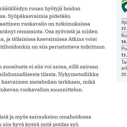
räätälöidyn ruuan hyötyjä hoidon
sa. Syöpäkasvaimia pidetään
Aj
raattinen ruokavalio on tutkimuksissa
22
tänyt remissiota. Osa syövistä ja niiden
Ku
a, ja tällaisissa kasvaimissa Atkins voisi
18
ettihoidonkin on siis perustuttava tutkittuun
Po
11
Ta
suositusta ei siis voi antaa, sillä sairaan
ar
ihdunnallisesta tilasta. Nykymetodiikka
22
 kasvaimen metabolian tarkkaan, mikä
a tukevan ruokavalion suunnittelun.
eisiä ja myös sairauksien omahoidossa
n siis hyvä kysyä mitä potilas syö.