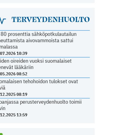
TERVEYDENHUOLTO
i 80 prosenttia sähköpotkulautailun
heuttamista aivovammoista sattui
malassa
.07.2026 10:39
iden oireiden vuoksi suomalaiset
nevät lääkäriin
.05.2026 08:52
omalaisen tehohoidon tulokset ovat
viä
.12.2025 08:19
panjassa perusterveydenhuolto toimii
vin
.12.2025 13:59