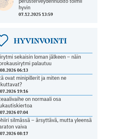
perusterveydenhuolto toimii
hyvin
07.12.2025 13:59
HYVINVOINTI
irytmi sekaisin loman jälkeen – näin
orokausirytmi palautuu
.08.2026 06:13
tä ovat minipillerit ja miten ne
ikuttavat?
.07.2026 19:16
teaalivaihe on normaali osa
ukautiskiertoa
.07.2026 07:04
ohiiri silmässä – ärsyttävä, mutta yleensä
araton vaiva
.07.2026 08:17