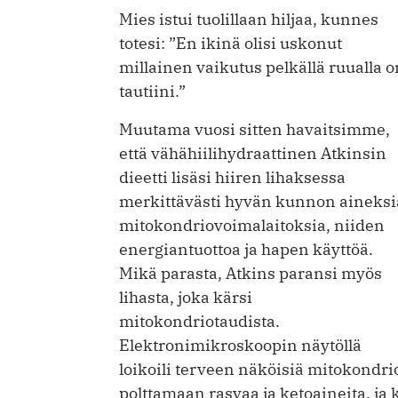
Mies istui tuolillaan hiljaa, kunnes
totesi: ”En ikinä olisi uskonut
millainen vaikutus pelkällä ruualla o
tautiini.”
Muutama vuosi sitten havaitsimme,
että vähähiilihydraattinen Atkinsin
dieetti lisäsi hiiren lihaksessa
merkittävästi hyvän kunnon aineksi
mitokondriovoimalaitoksia, niiden
energiantuottoa ja hapen käyttöä.
Mikä parasta, Atkins paransi myös
lihasta, joka kärsi
mitokondriotaudista.
Elektronimikroskoopin näytöllä
loikoili terveen näköisiä mitokondri
polttamaan rasvaa ja ketoaineita, ja k