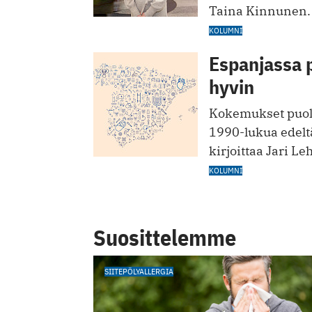
Taina Kinnunen.
KOLUMNI
Espanjassa 
hyvin
Kokemukset puolt
1990-lukua edelt
kirjoittaa Jari Le
KOLUMNI
Suosittelemme
SIITEPÖLYALLERGIA