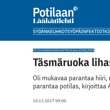
SYDÄN
KEUHKOT
SYÖPÄ
INFEKTIOT
KI
MITOKONDRIOSAIRAUDET
RUOKAVALIO
MIELIPIDE
Täsmäruoka liha
Oli mukavaa parantaa hiiri,
parantaa potilas, kirjoittaa
10.12.2017 09.00