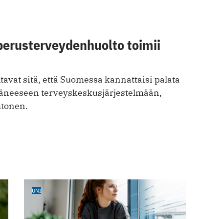
perusterveydenhuolto toimii
avat sitä, että Suomessa kannattaisi palata
äneeseen terveyskeskusjärjestelmään,
htonen.
UNI