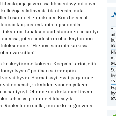
at lihaskipuja ja veressä lihasentsyymit olivat
ollegoja yllättävästä tilanteesta, mitä
leet osanneet ennakoida. Eräs heistä oli
oimaa korjaus­reaktiota injisoimalla
Yl
n toksiinia. Lihaksen uudistuminen lisääntyi
ai
kohdassa, joten hoidosta ei ollut käytännön
hu
n tuloksemme: ”Hienoa, vauriota kaikissa
03
Nä
tohan vaikuttaa!”
me
 keskeytimme kokeen. Koepala kertoi, että
04
Su
domyolyysin” potilaan sairaimpiin
hy
t voivat hyvin. Sairaat syyt eivät pärjänneet
15
puivat nopeasti, ja kahden vuoden jälkeen
Es
 lisääntynyt. Olimme siis keksineet tavan
hy
ko kehossa, poimineet lihassyitä
07
ä. Ruoka toimi siellä, minne kirurgin veitsi