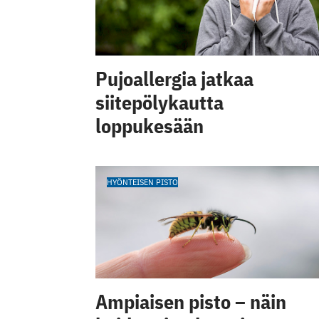
Pujoallergia jatkaa
siitepölykautta
loppukesään
HYÖNTEISEN PISTO
Ampiaisen pisto – näin