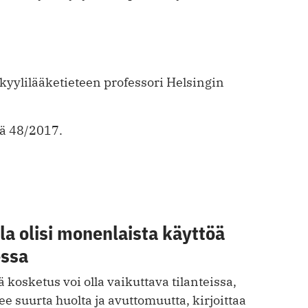
kyylilääketieteen professori Helsingin
sä 48/2017.
a olisi monenlaista käyttöä
essa
 kosketus voi olla vaikuttava tilanteissa,
ee suurta huolta ja avuttomuutta, kirjoittaa