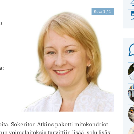
Kuva 1 / 1
n
a:
oita. Sokeriton Atkins pakotti mitokondriot
un voimalaitoksia tarvittiin lisää, solu lisäsi