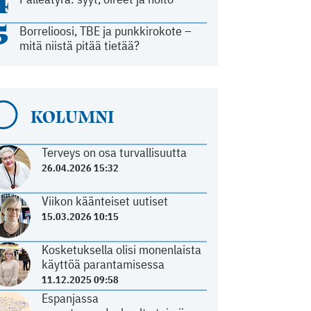
4
5
Borrelioosi, TBE ja punkkirokote –
mitä niistä pitää tietää?
KOLUMNI
Terveys on osa turvallisuutta
26.04.2026 15:32
Viikon käänteiset uutiset
15.03.2026 10:15
Kosketuksella olisi monenlaista
käyttöä parantamisessa
11.12.2025 09:58
Espanjassa