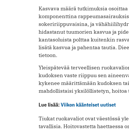
Kasvava määrä tutkimuksia osoittaa 
komponenttina rappeumasairauksis
sokeririippuvaisina, ja vähähiilihyd
hidastanut tuumorien kasvua ja piden
kantasoluista polttaa kuitenkin rasva
lisätä kasvua ja pahentaa tautia. Die
tietoon.
Yleispätevää terveellisen ruokavalion 
kudoksen vaste riippuu sen aineenva
kykenee määrittämään kudoksen tai
mahdollistaisi yksilöllistetyn, hoito
Lue lisää:
Viikon käänteiset uutiset
Tiukat ruokavaliot ovat väestössä yl
tavallisia. Hoitovastetta haettaessa o