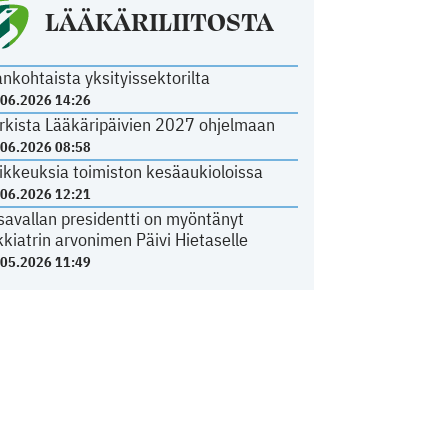
LÄÄKÄRILIITOSTA
ankohtaista yksityissektorilta
.06.2026 14:26
rkista Lääkäripäivien 2027 ohjelmaan
.06.2026 08:58
ikkeuksia toimiston kesäaukioloissa
.06.2026 12:21
savallan presidentti on myöntänyt
kkiatrin arvonimen Päivi Hietaselle
.05.2026 11:49