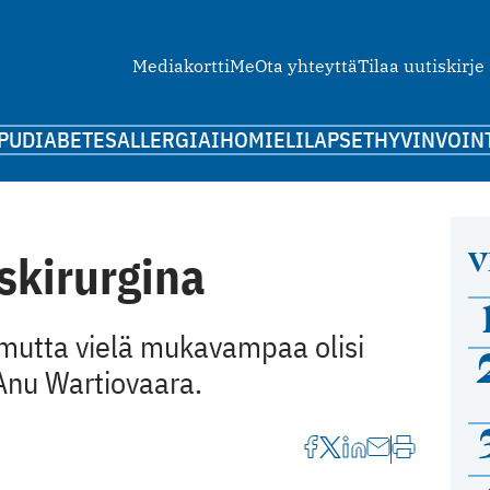
Mediakortti
Me
Ota yhteyttä
Tilaa uutiskirje
PU
DIABETES
ALLERGIA
IHO
MIELI
LAPSET
HYVINVOIN
V
skirurgina
 mutta vielä mukavampaa olisi
 Anu Wartiovaara.