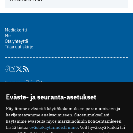
Mediakortti
Me
Ota yhteyttä
Tilaa uutiskirje
Suomen Lääkäriliitto
Mäkelänkatu 2, PL 49
Eväste- ja seuranta-asetukset
00510 Helsinki
puh. (09) 393 091
Käytämme evästeitä käyttökokemuksen parantamiseen ja
toimitus@potilaanlaakarilehti.fi
kävijämäärämme analysoimiseen. Suostumuksellasi
käytämme evästeitä myös markkinoinnin kohdentamiseen.
ISSN 2323-9476
Lisää tietoa
evästekäytännöistämme
. Voit hyväksyä kaikki tai