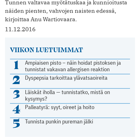
Tunnen valtavaa myötätuskaa ja kunnioitusta
näiden pienten, vahvojen naisten edessä,
kirjoittaa Anu Wartiovaara.
11.12.2016
VIIKON LUETUIMMAT
1
Ampiaisen pisto – näin hoidat pistoksen ja
tunnistat vakavan allergisen reaktion
2
Dyspepsia tarkoittaa ylävatsaoireita
3
Läiskät iholla — tunnistatko, mistä on
kysymys?
4
Palleatyrä: syyt, oireet ja hoito
5
Tunnista punkin pureman jälki