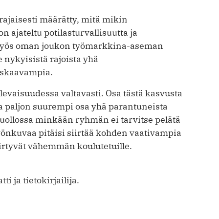
ajaisesti määrätty, mitä mikin
 ajateltu potilasturvallisuutta ja
 myös oman joukon työmarkkina-aseman
 nykyisistä rajoista yhä
askaavampia.
evaisuudessa valtavasti. Osa tästä kasvusta
a paljon suurempi osa yhä parantuneista
uollossa minkään ryhmän ei tarvitse pelätä
yönkuvaa pitäisi siirtää kohden vaativampia
iirtyvät vähemmän koulutetuille.
ti ja tietokirjailija.