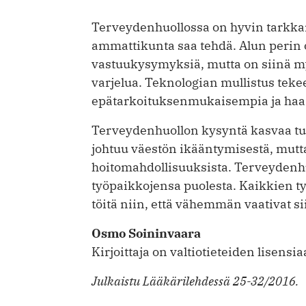
Terveydenhuollossa on hyvin tarkkar
ammattikunta saa tehdä. Alun perin on
vastuukysymyksiä, mutta on siinä
varjelua. Teknologian mullistus tekee
epätarkoituksenmukaisempia ja ha
Terveydenhuollon kysyntä kasvaa tul
johtuu väestön ikääntymisestä, mutt
hoitomahdollisuuksista. Terveydenh
työpaikkojensa puolesta. Kaikkien t
töitä niin, että vähemmän vaativat s
Osmo Soininvaara
Kirjoittaja on valtiotieteiden lisensiaat
Julkaistu Lääkärilehdessä 25-32/2016.