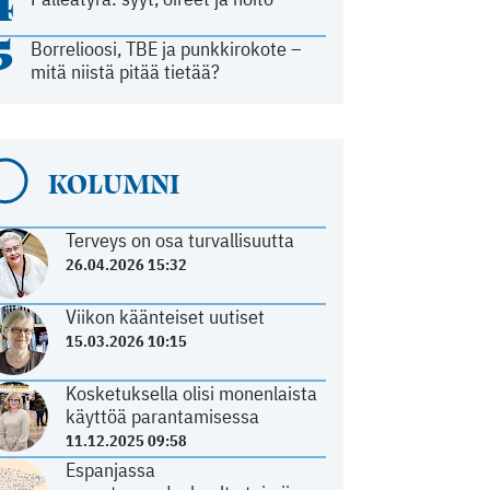
4
5
Borrelioosi, TBE ja punkkirokote –
mitä niistä pitää tietää?
KOLUMNI
Terveys on osa turvallisuutta
26.04.2026 15:32
Viikon käänteiset uutiset
15.03.2026 10:15
Kosketuksella olisi monenlaista
käyttöä parantamisessa
11.12.2025 09:58
Espanjassa