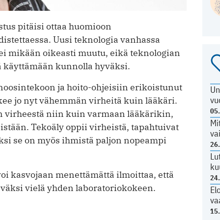
stus pitäisi ottaa huomioon
distettaessa. Uusi teknologia vanhassa
tei mikään oikeasti muutu, eikä teknologian
ä käyttämään kunnolla hyväksi.
osin­tekoon ja hoito-ohjeisiin erikoistunut
Un
vu
ekee jo nyt vähemmän virheitä kuin lääkäri.
05
n virheestä niin kuin varmaan lääkärikin,
Mi
istään. Tekoäly oppii virheistä, tapahtuivat
va
ksi se on myös ihmistä paljon nopeampi
26
Lu
ku
voi kasvojaan menettämättä ilmoittaa, että
24
täväksi vielä yhden laboratoriokokeen.
El
va
15