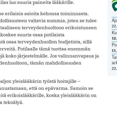
las luo suuria paineita lääkärille.
e erilaisia asioita kehonsa toiminnasta.
Aj
ollisuuteen valtavia summia, joten se tulee
22
gitaaliseen terveydenhuoltoon erikoistuneen
Ku
 koskee suurta osaa potilaista
18
tä osaa terveydenhuollon budjetista, sillä
Po
terveitä. Potilaalle tämä tuottaa enemmän
11
öjä koko järjestelmälle. Jos valinnanvapaus ja
Ta
ar
eydenhuoltoon, tämän mahdollisuuden
22
ljon yleislääkärin työstä hoitajille –
tunnustamaan, että on epävarma. Samoin se
tä erikoislääkärille, koska yleislääkärin on
 tekoälyä.