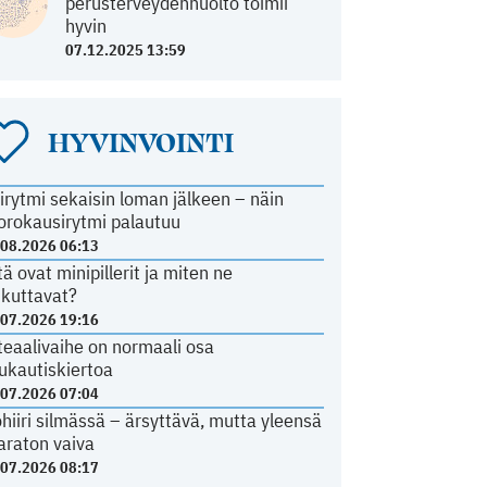
perusterveydenhuolto toimii
hyvin
07.12.2025 13:59
HYVINVOINTI
irytmi sekaisin loman jälkeen – näin
orokausirytmi palautuu
.08.2026 06:13
tä ovat minipillerit ja miten ne
ikuttavat?
.07.2026 19:16
teaalivaihe on normaali osa
ukautiskiertoa
.07.2026 07:04
ohiiri silmässä – ärsyttävä, mutta yleensä
araton vaiva
.07.2026 08:17