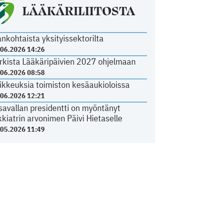
LÄÄKÄRILIITOSTA
ankohtaista yksityissektorilta
.06.2026 14:26
rkista Lääkäripäivien 2027 ohjelmaan
.06.2026 08:58
ikkeuksia toimiston kesäaukioloissa
.06.2026 12:21
savallan presidentti on myöntänyt
kkiatrin arvonimen Päivi Hietaselle
.05.2026 11:49