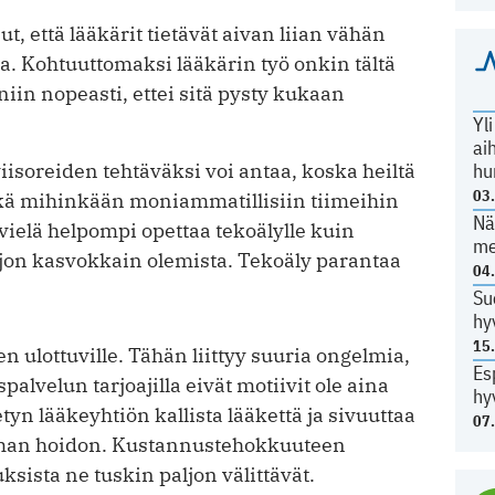
ut, että lääkärit tietävät aivan liian vähän
ta. Kohtuuttomaksi lääkärin työ onkin tältä
iin nopeasti, ettei sitä pysty kukaan
Yl
ai
hu
isoreiden tehtäväksi voi antaa, koska heiltä
03
ikä mihinkään moniammatillisiin tiimeihin
Nä
vielä helpompi opettaa tekoälylle kuin
me
ljon kasvokkain olemista. Tekoäly parantaa
04
Su
hy
15
 ulottuville. Tähän liittyy suuria ongelmia,
Es
palvelun tarjoajilla eivät motiivit ole aina
hy
tyn lääkeyhtiön kallista lääkettä ja sivuuttaa
07
mman hoidon. Kustannustehokkuuteen
ksista ne tuskin paljon välittävät.