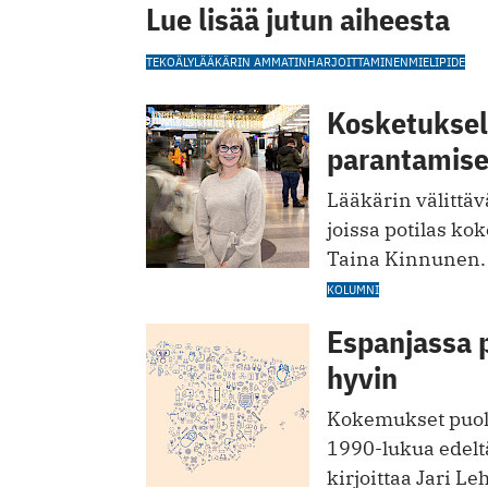
Lue lisää jutun aiheesta
TEKOÄLY
LÄÄKÄRIN AMMATINHARJOITTAMINEN
MIELIPIDE
Kosketuksell
parantamis
Lääkärin välittävä
joissa potilas kok
Taina Kinnunen.
KOLUMNI
Espanjassa 
hyvin
Kokemukset puolt
1990-lukua edelt
kirjoittaa Jari Le