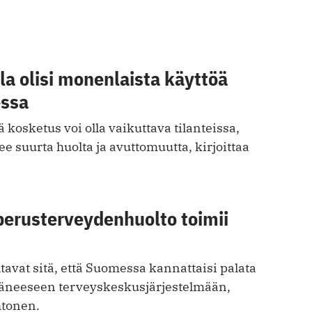
a olisi monenlaista käyttöä
essa
 kosketus voi olla vaikuttava tilanteissa,
ee suurta huolta ja avuttomuutta, kirjoittaa
perusterveydenhuolto toimii
avat sitä, että Suomessa kannattaisi palata
äneeseen terveyskeskusjärjestelmään,
htonen.