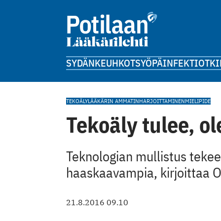
SYDÄN
KEUHKOT
SYÖPÄ
INFEKTIOT
KI
TEKOÄLY
LÄÄKÄRIN AMMATINHARJOITTAMINEN
MIELIPIDE
Tekoäly tulee, o
Teknologian mullistus tekee
haaskaavampia, kirjoittaa 
21.8.2016 09.10