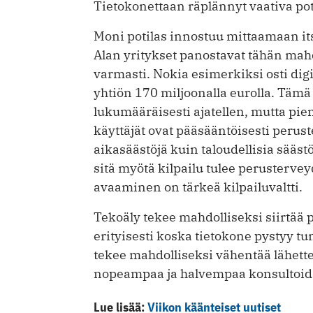
Tietokonettaan räplännyt vaativa poti
Moni potilas innostuu mittaamaan its
Alan yritykset panostavat tähän mahd
varmasti. Nokia esimerkiksi osti di
yhtiön 170 miljoonalla eurolla. Tämä
lukumääräisesti ajatellen, mutta pien
käyttäjät ovat pääsääntöisesti perus
aikasäästöjä kuin taloudellisia sääst
sitä myötä kilpailu tulee perusterv
avaaminen on tärkeä kilpailuvaltti.
Tekoäly tekee mahdolliseksi siirtää pa
erityisesti koska tietokone pystyy 
tekee mahdolliseksi vähentää lähettei
nopeampaa ja halvempaa konsultoida
Lue lisää:
Viikon käänteiset uutiset