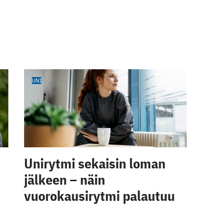
UNI
Unirytmi sekaisin loman
jälkeen – näin
vuorokausirytmi palautuu