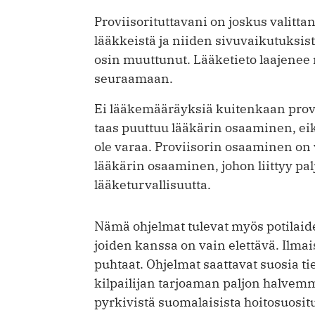
Proviisorituttavani on joskus valittan
lääkkeistä ja niiden sivuvaikutuksis
osin muuttunut. Lääketieto laajenee n
seuraamaan.
Ei lääkemääräyksiä kuitenkaan provi
taas puuttuu lääkärin osaaminen, e
ole varaa. Proviisorin osaaminen on 
lääkärin osaaminen, johon liittyy pa
lääketurvallisuutta.
Nämä ohjelmat tulevat myös potilaiden
joiden kanssa on vain elettävä. Ilmais
puhtaat. Ohjelmat saattavat suosia tie
kilpailijan tarjoaman paljon halve
pyrkivistä suomalaisista hoitosuositu