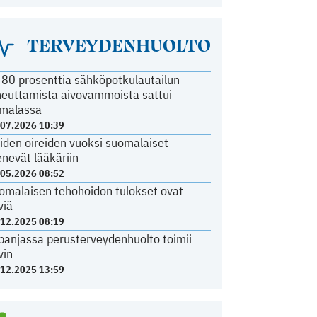
TERVEYDENHUOLTO
i 80 prosenttia sähköpotkulautailun
heuttamista aivovammoista sattui
malassa
.07.2026 10:39
iden oireiden vuoksi suomalaiset
nevät lääkäriin
.05.2026 08:52
omalaisen tehohoidon tulokset ovat
viä
.12.2025 08:19
panjassa perusterveydenhuolto toimii
vin
.12.2025 13:59