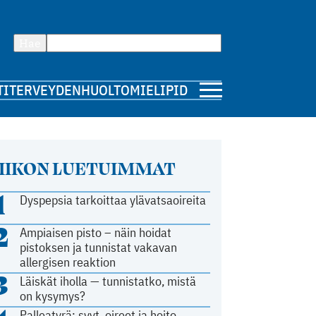
Hae
TI
TERVEYDENHUOLTO
MIELIPIDE
IIKON LUETUIMMAT
1
Dyspepsia tarkoittaa ylävatsaoireita
2
Ampiaisen pisto – näin hoidat
pistoksen ja tunnistat vakavan
allergisen reaktion
3
Läiskät iholla — tunnistatko, mistä
on kysymys?
Palleatyrä: syyt, oireet ja hoito