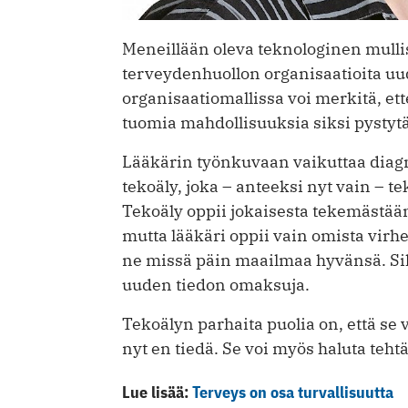
Meneillään oleva teknologinen mulli
terveydenhuollon organisaa­tioita uu
organisaatiomallissa voi merkitä, et
tuomia mahdollisuuksia siksi pystyt
Lääkärin työnkuvaan vaikuttaa diagno
tekoäly, joka – anteeksi nyt vain – t
Tekoäly oppii jokaisesta tekemästää
mutta lääkäri oppii vain omista virhe
ne missä päin maailmaa hyvänsä. Si
uuden tiedon omaksuja.
Tekoälyn parhaita puolia on, että se 
nyt en tiedä. Se voi myös haluta teh
Lue lisää:
Terveys on osa turvallisuutta