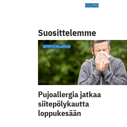
KOLUMNI
Suosittelemme
SIITEPÖLYALLERGIA
Pujoallergia jatkaa
siitepölykautta
loppukesään