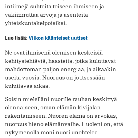
intiimejä suhteita toiseen ihmiseen ja
vakiinnuttaa arvoja ja asenteita
yhteiskuntakelpoisiksi.
Lue lisää:
Viikon käänteiset uutiset
Ne ovat ihmisenä olemisen keskeisiä
kehitystehtäviä, haasteita, jotka kuluttavat
mahdottoman paljon energiaa, ja aikaakin
useita vuosia. Nuoruus on jo itsessään
kuluttavaa aikaa.
Soisin mielelläni nuorille rauhan keskittyä
olennaiseen, oman elämän kivijalan
rakentamiseen. Nuoren elämä on arvokas,
nuoruus hieno elämänvaihe. Huoleni on, että
nykymenolla moni nuori unohtelee