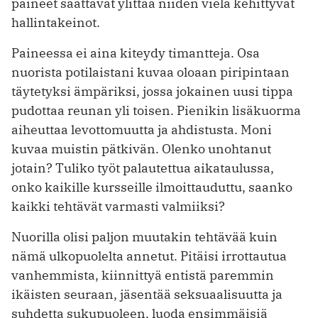
paineet saattavat ylittää niiden vielä kehittyvät
hallintakeinot.
Paineessa ei aina kiteydy timantteja. Osa
nuorista potilaistani kuvaa oloaan piripintaan
täytetyksi ämpäriksi, jossa jokainen uusi tippa
pudottaa reunan yli toisen. Pienikin lisäkuorma
aiheuttaa levottomuutta ja ahdistusta. Moni
kuvaa muistin pätkivän. Olenko unohtanut
jotain? Tuliko työt palautettua aikataulussa,
onko kaikille kursseille ilmoittauduttu, saanko
kaikki tehtävät varmasti valmiiksi?
Nuorilla olisi paljon muutakin tehtävää kuin
nämä ulkopuolelta annetut. Pitäisi irrottautua
vanhemmista, kiinnittyä entistä paremmin
ikäisten seuraan, jäsentää seksuaalisuutta ja
suhdetta sukupuoleen, luoda ensimmäisiä