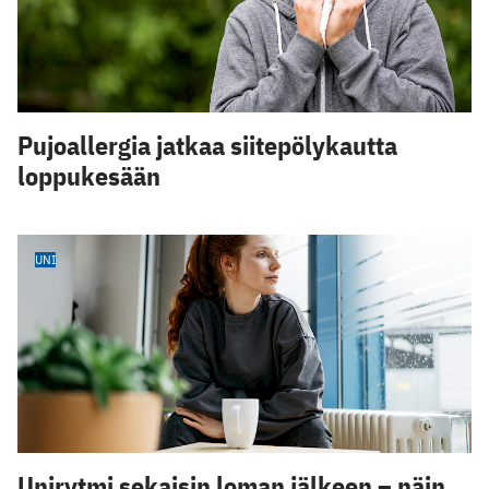
Pujoallergia jatkaa siitepölykautta
loppukesään
UNI
Unirytmi sekaisin loman jälkeen – näin