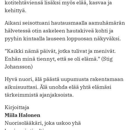
kotitehtäviensä lisäksi myös elää, kasvaa ja
kehittyä.
Aikani seisottuani hautausmaalla aamuhämärän
hälvetessä otin askeleen hautakiveä kohti ja
pyyhin kintaalla lauseen loppuosan näkyväksi.
”Kaikki nämä päivät, jotka tulivat ja menivät.
Enhän minä tiennyt, että se oli elämä.” (Stig
Johansson)
Hyvä nuori, älä päästä uupumusta rakentamaan
aikuisuuttasi. Älä unohda elää yhtä elämäsi
tärkeimmistä ajanjaksoista.
Kirjoittaja
Miila Halonen
Nuorisolääkäri, joka uskoo yhä