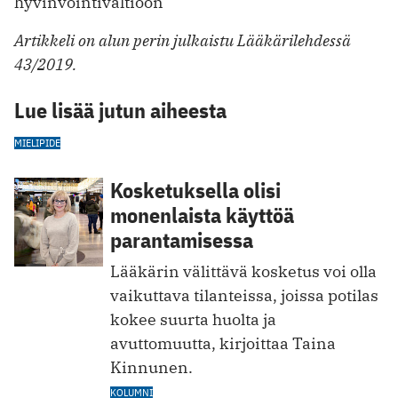
hyvinvointivaltioon
Artikkeli on alun perin julkaistu Lääkärilehdessä
43/2019.
Lue lisää jutun aiheesta
MIELIPIDE
Kosketuksella olisi
monenlaista käyttöä
parantamisessa
Lääkärin välittävä kosketus voi olla
vaikuttava tilanteissa, joissa potilas
kokee suurta huolta ja
avuttomuutta, kirjoittaa Taina
Kinnunen.
KOLUMNI