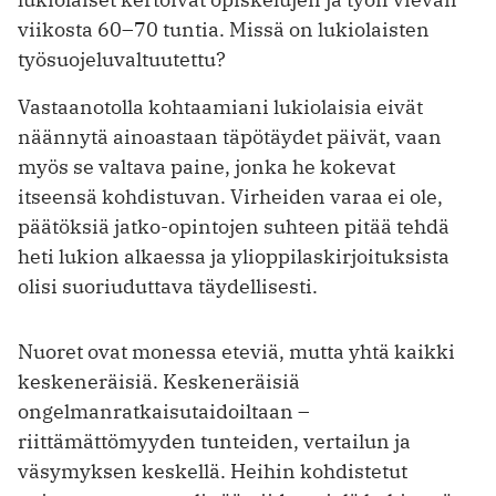
viikosta 60–70 tuntia. Missä on lukiolaisten
työsuojeluvaltuutettu?
Vastaanotolla kohtaamiani lukiolaisia eivät
näännytä ainoastaan täpötäydet päivät, vaan
myös se valtava paine, jonka he kokevat
itseensä kohdistuvan. Virheiden varaa ei ole,
päätöksiä jatko-opintojen suhteen pitää tehdä
heti lukion alkaessa ja ylioppilaskirjoituksista
olisi suoriuduttava täydellisesti.
Nuoret ovat monessa eteviä, mutta yhtä kaikki
keskeneräisiä. Keskeneräisiä
ongelmanratkaisutaidoiltaan –
riittämättömyyden tunteiden, vertailun ja
väsymyksen keskellä. Heihin kohdistetut