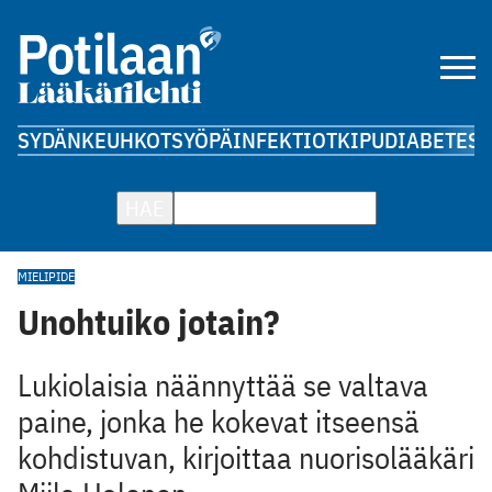
SYDÄN
KEUHKOT
SYÖPÄ
INFEKTIOT
KIPU
DIABETES
A
HAE
MIELIPIDE
Unohtuiko jotain?
Lukiolaisia näännyttää se valtava
paine, jonka he kokevat itseensä
kohdistuvan, kirjoittaa nuorisolääkäri