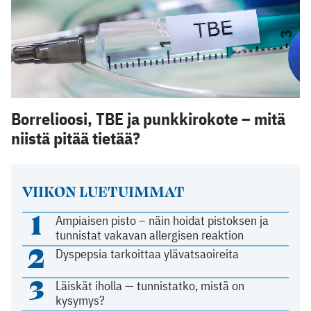
Borrelioosi, TBE ja punkkirokote – mitä
niistä pitää tietää?
VIIKON LUETUIMMAT
1
Ampiaisen pisto – näin hoidat pistoksen ja
tunnistat vakavan allergisen reaktion
2
Dyspepsia tarkoittaa ylävatsaoireita
3
Läiskät iholla — tunnistatko, mistä on
kysymys?