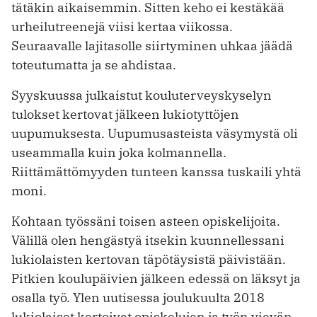
tätäkin aikaisemmin. Sitten keho ei kestäkää
urheilutreenejä viisi kertaa viikossa.
Seuraavalle lajitasolle siirtyminen uhkaa jäädä
toteutumatta ja se ahdistaa.
Syyskuussa julkaistut kouluterveyskyselyn
tulokset kertovat jälkeen lukiotyttöjen
uupumuksesta. Uupumusasteista väsymystä oli
useammalla kuin joka kolmannella.
Riittämättömyyden tunteen kanssa tuskaili yhtä
moni.
Kohtaan työssäni toisen asteen opiskelijoita.
Välillä olen hengästyä itsekin kuunnellessani
lukiolaisten kertovan täpötäysistä päivistään.
Pitkien koulupäivien jälkeen edessä on läksyt ja
osalla työ. Ylen uutisessa joulukuulta 2018
lukiolaiset kertoivat opiskelujen ja työn vievän