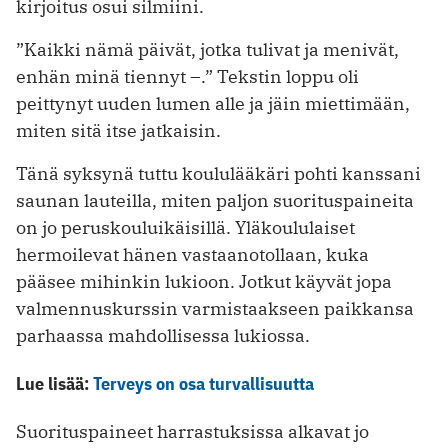
kirjoitus osui silmiini.
”Kaikki nämä päivät, jotka tulivat ja menivät,
enhän minä tiennyt –.” Tekstin loppu oli
peittynyt uuden lumen alle ja jäin miettimään,
miten sitä itse jatkaisin.
Tänä syksynä tuttu koululääkäri pohti kanssani
saunan lauteilla, miten paljon suorituspaineita
on jo peruskouluikäisillä. Yläkoululaiset
hermoilevat hänen vastaanotollaan, kuka
pääsee mihinkin lukioon. Jotkut käyvät jopa
valmennuskurssin varmistaakseen paikkansa
parhaassa mahdollisessa lukiossa.
Lue lisää:
Terveys on osa turvallisuutta
Suorituspaineet harrastuksissa alkavat jo