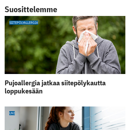
Suosittelemme
SIITEPÖLYALLERGIA
Pujoallergia jatkaa siitepölykautta
loppukesään
UNI