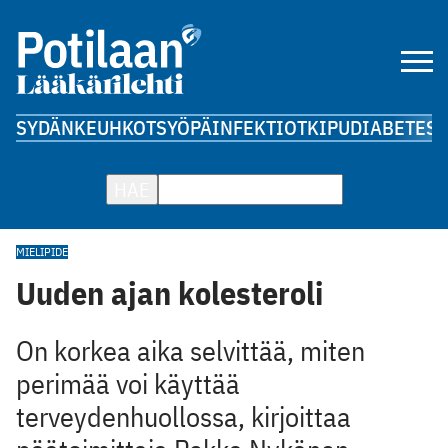
SYDÄN
KEUHKOT
SYÖPÄ
INFEKTIOT
KIPU
DIABETES
A
HAE
MIELIPIDE
Uuden ajan kolesteroli
On korkea aika selvittää, miten
perimää voi käyttää
terveydenhuollossa, kirjoittaa