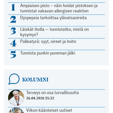
1
Ampiaisen pisto – näin hoidat pistoksen ja
tunnistat vakavan allergisen reaktion
2
Dyspepsia tarkoittaa ylävatsaoireita
3
Läiskät iholla — tunnistatko, mistä on
kysymys?
4
Palleatyrä: syyt, oireet ja hoito
5
Tunnista punkin pureman jälki
KOLUMNI
Terveys on osa turvallisuutta
26.04.2026 15:32
Viikon käänteiset uutiset