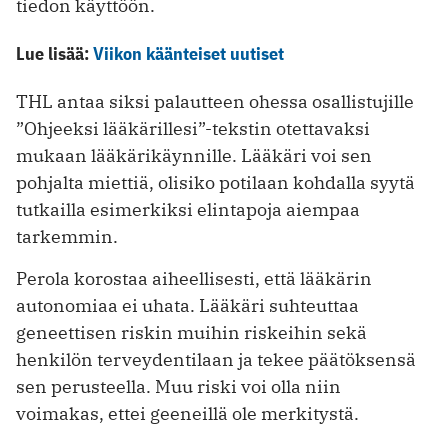
tiedon käyttöön.
Lue lisää:
Viikon käänteiset uutiset
THL antaa siksi palautteen ohessa osallistujille
”Ohjeeksi lääkärillesi”-tekstin otettavaksi
mukaan lääkärikäynnille. Lääkäri voi sen
pohjalta miettiä, olisiko potilaan kohdalla syytä
tutkailla esimerkiksi elintapoja aiempaa
tarkemmin.
Perola korostaa aiheellisesti, että lääkärin
autonomiaa ei uhata. Lääkäri suhteuttaa
geneettisen riskin muihin riskeihin sekä
henkilön terveydentilaan ja tekee päätöksensä
sen perusteella. Muu riski voi olla niin
voimakas, ettei geeneillä ole merkitystä.