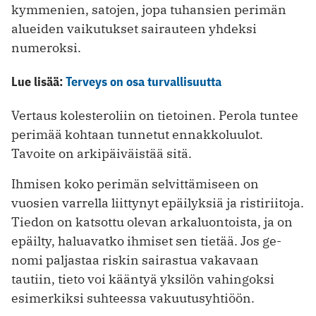
kymmenien, satojen, jopa tuhansien perimän
alueiden vaikutukset sairauteen yhdeksi
numeroksi.
Lue lisää:
Terveys on osa turvallisuutta
Vertaus kolesteroliin on tietoinen. Perola tuntee
perimää kohtaan tunnetut ennakkoluulot.
Tavoite on arkipäiväistää sitä.
Ihmisen koko perimän selvittämiseen on
vuosien varrella liittynyt epäilyksiä ja ristiriitoja.
Tiedon on katsottu olevan arkaluontoista, ja on
epäilty, haluavatko ihmiset sen tietää. Jos ge­
nomi paljastaa riskin sairastua vakavaan
tautiin, tieto voi kääntyä yksilön vahingoksi
esimerkiksi suhteessa vakuutusyhtiöön.