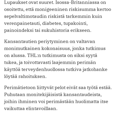
Lupaukset ovat suuret. Isossa-Britanniassa on
osoitettu, että monigeeninen riskisumma kertoo
sepelvaltimotaudin riskistä tarkemmin kuin
verenpainetauti, diabetes, tupakointi,
painoindeksi tai sukuhistoria erikseen.
Kansantautien periytyminen on valtavan
monimutkainen kokonaisuus, jonka tutkimus
on alussa. THL:n tutkimusta on siksi syytä
tukea, ja toivottavasti laajemmin perimän
käyttöä terveydenhuollossa tutkiva jatkohanke
löytää rahoituksen.
Perimätietoon liittyvät pelot eivät saa työtä estää.
Puhutaan monitekijäisistä kansantaudeista,
joihin ihminen voi perimästään huolimatta itse
vaikuttaa elintavoillaan.