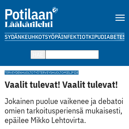
SYDÄN
KEUHKOT
SYÖPÄ
INFEKTIOT
KIPU
DIABETES
A
HAE
TERVEYDENHUOLTO
TYÖTERVEYSHUOLTO
MIELIPIDE
Vaalit tulevat! Vaalit tulevat!
Jokainen puolue vaikenee ja debatoi
omien tarkoitusperiensä mukaisesti,
epäilee Mikko Lehtovirta.