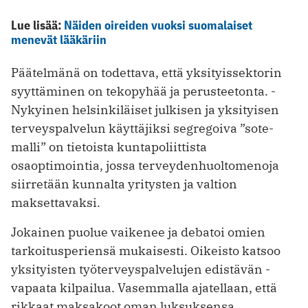
Lue lisää:
Näiden oireiden vuoksi suomalaiset
menevät lääkäriin
Päätelmänä on todettava, että yksityissektorin
syyttäminen on tekopyhää ja perusteetonta. ­
Nykyinen helsinkiläiset julkisen ja yksityisen
terveyspalvelun käyttäjiksi segregoiva ”sote-
malli” on tietoista kuntapoliittista
osaoptimointia, jossa terveydenhuoltomenoja
siirretään kunnalta yritysten ja valtion
maksettavaksi.
Jokainen puolue vaikenee ja debatoi omien
tarkoitusperiensä mukaisesti. Oikeisto katsoo
yksityisten työterveyspalvelujen edistävän ­
vapaata kilpailua. Vasemmalla ajatellaan, että
rikkaat maksakoot oman luksuksensa.