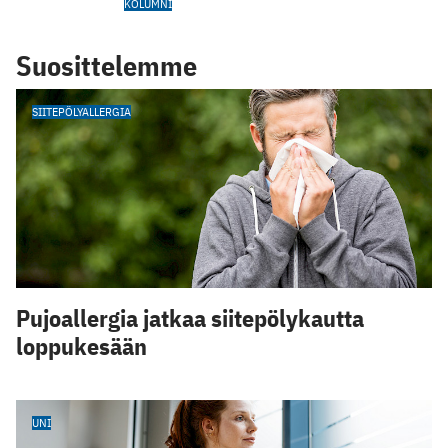
KOLUMNI
Suosittelemme
SIITEPÖLYALLERGIA
Pujoallergia jatkaa siitepölykautta
loppukesään
UNI