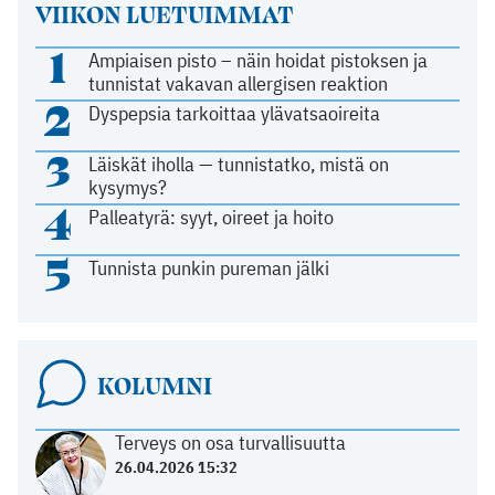
VIIKON LUETUIMMAT
1
Ampiaisen pisto – näin hoidat pistoksen ja
tunnistat vakavan allergisen reaktion
2
Dyspepsia tarkoittaa ylävatsaoireita
3
Läiskät iholla — tunnistatko, mistä on
kysymys?
4
Palleatyrä: syyt, oireet ja hoito
5
Tunnista punkin pureman jälki
KOLUMNI
Terveys on osa turvallisuutta
26.04.2026 15:32