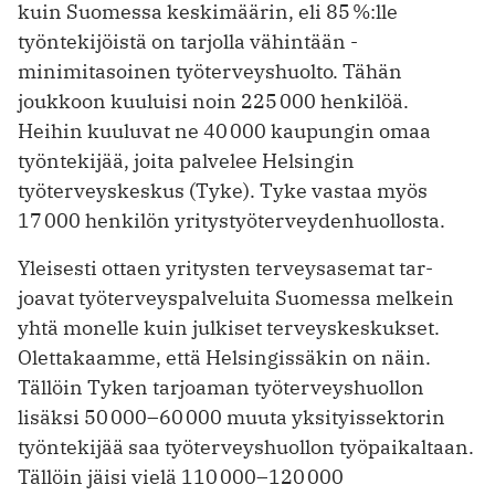
kuin Suomessa keskimäärin, eli 85 %:lle
työntekijöistä on tarjolla vähintään ­
minimitasoinen työterveyshuolto. Tähän
joukkoon kuuluisi noin 225 000 henkilöä.
Heihin kuuluvat ne 40 000 kaupungin omaa
työn­tekijää, joita palvelee Helsingin
työterveyskeskus (Tyke). Tyke vastaa myös
17 000 henkilön yritystyöterveydenhuollosta.
Yleisesti ottaen yritysten terveysasemat tar­
joavat työterveyspalveluita Suomessa melkein
yhtä monelle kuin julkiset terveyskeskukset.
Olettakaamme, että Helsingissäkin on näin.
Tällöin Tyken tarjoaman työterveyshuollon
lisäksi 50 000–60 000 muuta yksityissektorin
työntekijää saa työterveyshuollon työpaikaltaan.
Tällöin jäisi vielä 110 000–120 000