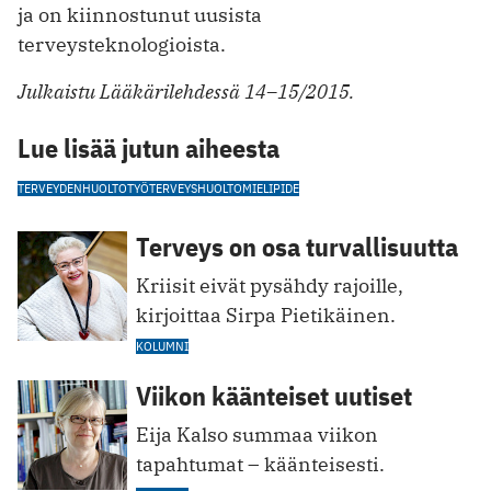
ja on kiinnostunut uusista
terveysteknologioista.
Julkaistu Lääkärilehdessä 14–15/2015.
Lue lisää jutun aiheesta
TERVEYDENHUOLTO
TYÖTERVEYSHUOLTO
MIELIPIDE
Terveys on osa turvallisuutta
Kriisit eivät pysähdy rajoille,
kirjoittaa Sirpa Pietikäinen.
KOLUMNI
Viikon käänteiset uutiset
Eija Kalso summaa viikon
tapahtumat – käänteisesti.