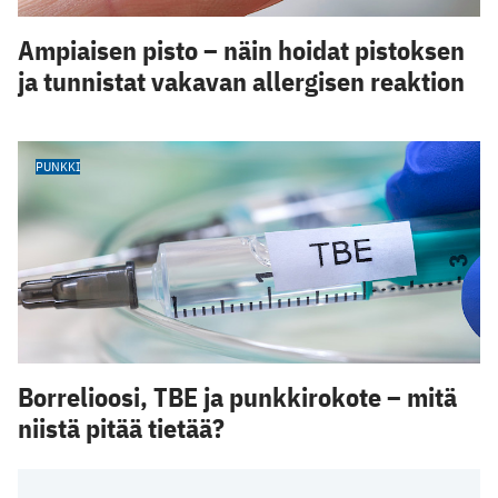
Ampiaisen pisto – näin hoidat pistoksen
ja tunnistat vakavan allergisen reaktion
PUNKKI
Borrelioosi, TBE ja punkkirokote – mitä
niistä pitää tietää?