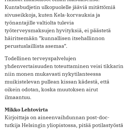
Kuntabudjetin ulkopuolelle jääviä mitättömiä
sivuseikkoja, kuten Kela-korvauksia ja
työnantajille valtiolta tulevia
työterveysmaksujen hyvityksiä, ei päästetä
häiritsemään ”kunnallisen itsehallinnon
perustuslaillista asemaa”.
Todellinen terveyspalvelujen
yhdenvertaisuuden toteuttaminen veisi tikkarin
niin monen mukavasti nykytilanteessa
muikistelevan pullean kissan kädestä, että
oikein odotan, koska muutoksen airut
ilmaantuu.
Mikko Lehtovirta
Kirjoittaja on aineenvaihdunnan post-doc-
tutkija Helsingin yliopistossa, pitää potilastyöstä