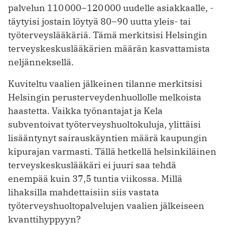
palvelun 110 000–120 000 uudelle asiakkaalle, ­
täytyisi jostain löytyä 80–90 uutta yleis- tai
työterveyslääkäriä. Tämä merkitsisi Helsingin
ter­veys­keskuslääkärien määrän kasvattamista
nel­jänneksellä.
Kuviteltu vaalien jälkeinen tilanne merkitsisi
Helsingin perusterveydenhuollolle melkoista
haastetta. Vaikka työnantajat ja Kela
subventoivat työterveyshuoltokuluja, ylittäisi
lisääntynyt sairauskäyntien määrä kaupungin
kipurajan varmasti. Tällä hetkellä helsinkiläinen
terveyskeskuslääkäri ei juuri saa tehdä
enempää kuin 37,5 tuntia viikossa. Millä
lihaksilla mahdettaisiin siis vastata
työterveyshuoltopalvelujen ­vaalien jälkeiseen
kvanttihyppyyn?