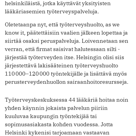
helsinkiläistä, jotka käyttävät yksityisten
lääkäriasemien työterveyspalveluja.
Oletetaanpa nyt, että työterveyshuolto, as we
know it, päätettäisiin vaalien jälkeen lopettaa ja
siirtää osaksi peruspalveluja. Loivennetaan sen
verran, että firmat saisivat halutessaan silti ­
järjestää työterveyden itse. Helsingin olisi siis
järjes­tettävä lakisääteinen työterveyshuolto
110 000–120 000 työntekijälle ja lisättävä myös
peruster­veydenhuollon sairaanhoitoresursseja.
Työterveyskeskuksessa 44 lääkäriä hoitaa noin
yhden käynnin jokaista palvelun piiriin
kuuluvaa kaupungin työntekijää tai
sopimusasiakasta kohden vuodessa. Jotta
Helsinki kykenisi tarjoamaan vastaavan