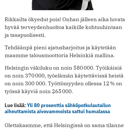
Rikkailta ökyedut pois! Onhan jälleen aika luvata
hyvää terveydenhuoltoa kaikille kohtuuhintaan
ja tasapuolisesti.
Tehdäänpä pieni ajatusharjoitus ja käytetään
maamme talousmoottoria Helsinkiä mallina.
Helsingin väkiluku on noin 580 000. Työikäisiä
on noin 370 000, työelämän käytettävissä heistä
on noin 300 000. Työttömyyden ollessa 12 % on
työssä käyviä noin 265 000.
Lue lisää:
Yli 80 prosenttia sähköpotkulautailun
aiheuttamista aivovammoista sattui humalassa
Olettakaamme, että Helsingissä on sama ­tilanne