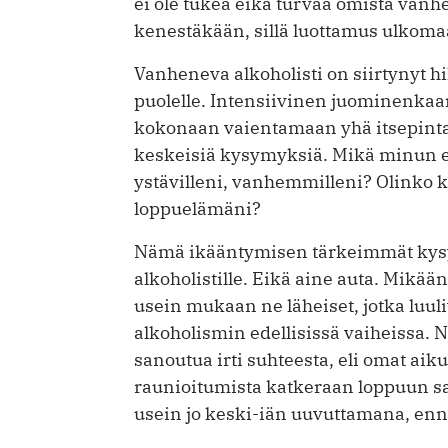
ei ole tukea eikä turvaa omista van
kenestäkään, sillä luottamus ulkomaa
Vanheneva alkoholisti on siirtynyt hil
puolelle. Intensiivinen juominenkaan
kokonaan vaientamaan yhä itsepint
keskeisiä kysymyksiä. Mikä minun elä
ystävilleni, vanhemmilleni? Olinko 
loppuelämäni?
Nämä ikääntymisen tärkeimmät kysym
alkoholistille. Eikä aine auta. Mikä
usein mukaan ne läheiset, jotka luuli
alkoholismin edellisissä vaiheissa.
sanoutua irti suhteesta, eli omat aik
raunioitumista katkeraan loppuun saa
usein jo keski-iän uuvuttamana, enne