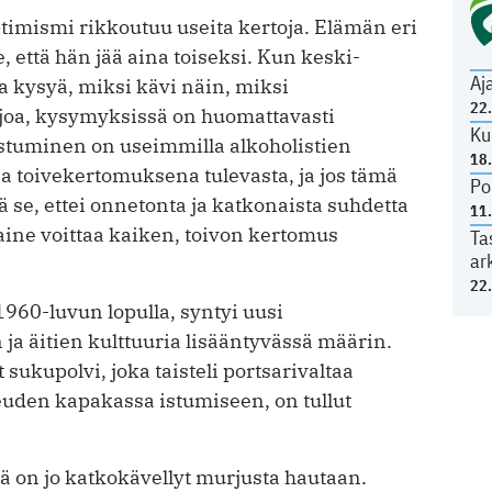
timismi rikkoutuu useita kertoja. Elämän eri
, että hän jää aina toiseksi. Kun keski-
Aj
a kysyä, miksi kävi näin, miksi
22
joa, kysymyksissä on huomattavasti
Ku
istuminen on useimmilla alkoholistien
18
a toivekertomuksena tulevasta, ja jos tämä
Po
se, ettei onnetonta ja katkonaista suhdetta
11
ine voittaa kaiken, toivon kertomus
Ta
ar
22
960-luvun lopulla, syntyi uusi
n ja äitien kulttuuria lisääntyvässä määrin.
sukupolvi, joka taisteli portsarivaltaa
keuden kapakassa istumiseen, on tullut
ä on jo katkokävellyt murjusta hautaan.