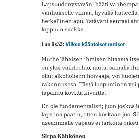
Lapsuudenystäväni hääti vanhempans
vanhukselle viinaa, hyvällä katteell
hetkellinen apu. Ystäväni seurasi siv
loppuun saakka.
Lue lisää:
Viikon käänteiset uutiset
Murhe läheisen ihmisen hitaasta its
on yksi vaihtoehto, mutta samalla i
ollut alkoholistin hoivaaja, voi huol
rakennusosa. Tästä luopuminen voi pe
tapahdu kovitta kivuitta.
En ole fundamentalisti; juon joskus h
lapsena päätin, etten koskaan juo. Sil
useammalle vapaus ei tarkoita oikeutt
Sirpa Kähkönen