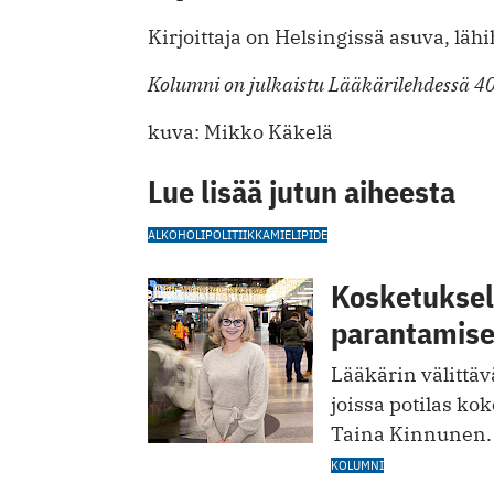
Kirjoittaja on Helsingissä asuva, lähi
Kolumni on julkaistu Lääkärilehdessä 4
kuva: Mikko Käkelä
Lue lisää jutun aiheesta
ALKOHOLIPOLITIIKKA
MIELIPIDE
Kosketuksell
parantamis
Lääkärin välittävä
joissa potilas kok
Taina Kinnunen.
KOLUMNI