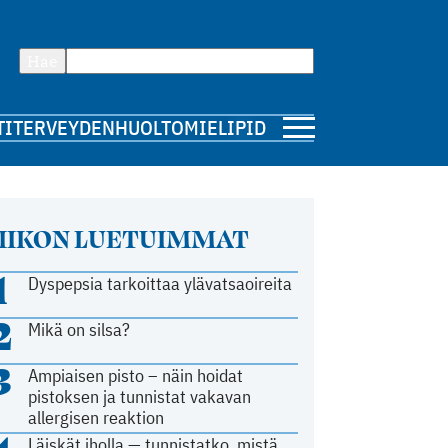
Hae
TI
TERVEYDENHUOLTO
MIELIPIDE
IIKON LUETUIMMAT
1
Dyspepsia tarkoittaa ylävatsaoireita
2
Mikä on silsa?
3
Ampiaisen pisto – näin hoidat
pistoksen ja tunnistat vakavan
allergisen reaktion
Läiskät iholla — tunnistatko, mistä