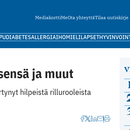
Mediakortti
Me
Ota yhteyttä
Tilaa uutiskirje
PU
DIABETES
ALLERGIA
IHO
MIELI
LAPSET
HYVINVOIN
V
sensä ja muut
tynyt hilpeistä rillurooleista