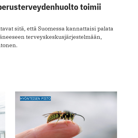
perusterveydenhuolto toimii
avat sitä, että Suomessa kannattaisi palata
äneeseen terveyskeskusjärjestelmään,
htonen.
HYÖNTEISEN PISTO