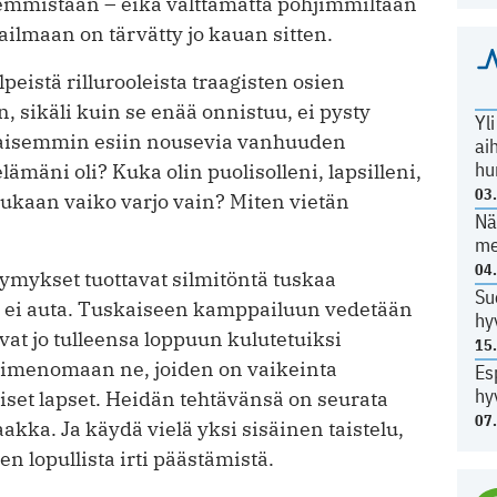
hemmistaan – eikä välttämättä pohjimmiltaan
ilmaan on tärvätty jo kauan sitten.
peistä rillurooleista traagisten osien
, sikäli kuin se enää onnistuu, ei pysty
Yl
aisemmin esiin nousevia vanhuuden
ai
hu
mäni oli? Kuka olin puolisolleni, lapsilleni,
03
kukaan vaiko varjo vain? Miten vietän
Nä
me
04
ykset tuottavat silmitöntä tuskaa
Su
än ei auta. Tuskaiseen kamppailuun vedetään
hy
vat jo tulleensa loppuun kulutetuiksi
15
 Nimenomaan ne, joiden on vaikeinta
Es
hy
uiset lapset. Heidän tehtävänsä on seurata
07
kka. Ja käydä vielä yksi sisäinen taistelu,
n lopullista irti päästämistä.