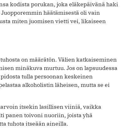
a kodista porukan, joka eläkepäivänä haki
a. Juopporemmin häätämisestä oli vain
usta miten juomisen vietti vei, likaiseen
etuhosta on määrätön. Välien katkaiseminen
hmisen minäkuva murtuu. Jos on lapsuudessa
enpidosta tulla persoonan keskeinen
lastaa alkoholistin läheisen, mutta se ei
arvoin itsekin lasillisen viiniä, vaikka
ti panen toivoni nuoriin, joista yhä
a tuhota itseään aineilla.