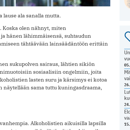
 lause ala sanalla mutta.
. Koska olen nähnyt, miten
 ja hänen lähimmäisensä, suhtaudun
amiseen tähtäävään lainsäädäntöön erittäin
Un
vu
en sukupolven sairaus, lähtien sikiön
05
imuotoisiin sosiaalisiin ongelmiin, joita
Mi
va
koholistien lasten suru ja kärsimys ei kotoa
26
n näytellään sama tuttu kuningasdraama,
Lu
ku
24
El
va
ovanhempia. Alkoholistien aikuisilla lapsilla
15