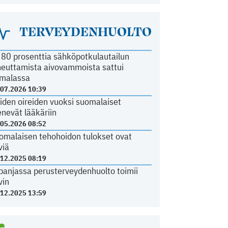
TERVEYDENHUOLTO
i 80 prosenttia sähköpotkulautailun
heuttamista aivovammoista sattui
malassa
.07.2026 10:39
iden oireiden vuoksi suomalaiset
nevät lääkäriin
.05.2026 08:52
omalaisen tehohoidon tulokset ovat
viä
.12.2025 08:19
panjassa perusterveydenhuolto toimii
vin
.12.2025 13:59