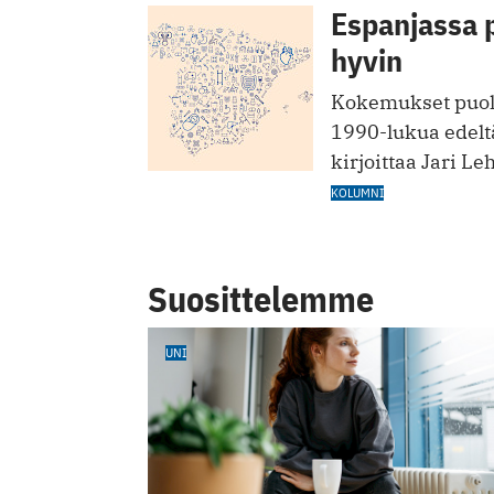
Espanjassa 
hyvin
Kokemukset puolt
1990-lukua edelt
kirjoittaa Jari Le
KOLUMNI
Suosittelemme
UNI