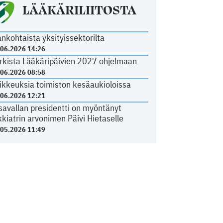
LÄÄKÄRILIITOSTA
ankohtaista yksityissektorilta
.06.2026 14:26
rkista Lääkäripäivien 2027 ohjelmaan
.06.2026 08:58
ikkeuksia toimiston kesäaukioloissa
.06.2026 12:21
savallan presidentti on myöntänyt
kkiatrin arvonimen Päivi Hietaselle
.05.2026 11:49