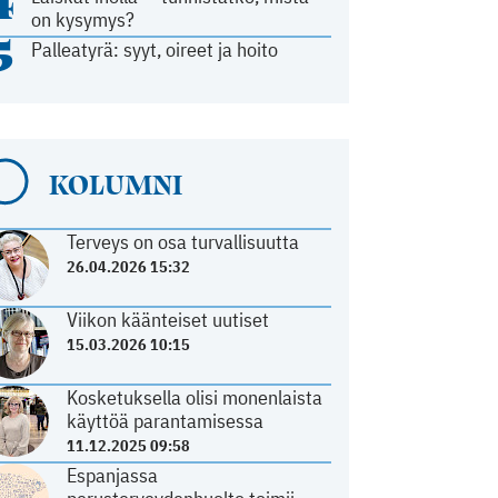
4
on kysymys?
5
Palleatyrä: syyt, oireet ja hoito
KOLUMNI
Terveys on osa turvallisuutta
26.04.2026 15:32
Viikon käänteiset uutiset
15.03.2026 10:15
Kosketuksella olisi monenlaista
käyttöä parantamisessa
11.12.2025 09:58
Espanjassa