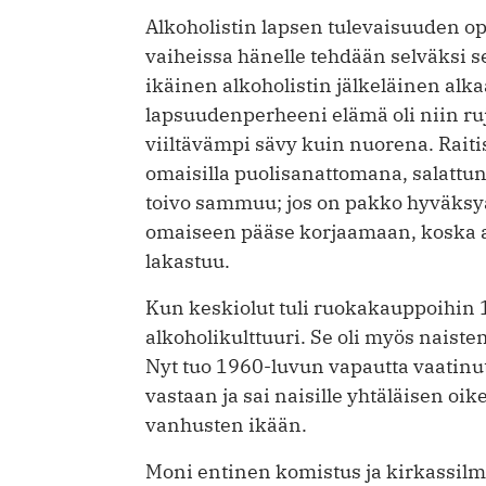
Alkoholistin lapsen tulevaisuuden op
vaiheissa hänelle tehdään selväksi se
ikäinen alkoholistin jälkeläinen alka
lapsuudenperheeni elämä oli niin ru
viiltävämpi sävy kuin nuorena. Rait
omaisilla puolisanattomana, salattun
toivo sammuu; jos on pakko hyväksyä 
omaiseen pääse korjaamaan, koska a
lakastuu.
Kun keskiolut tuli ruokakauppoihin 1
alkoholikulttuuri. Se oli myös naiste
Nyt tuo 1960-luvun vapautta vaatinut 
vastaan ja sai naisille yhtäläisen oi
vanhusten ikään.
Moni entinen komistus ja kirkassilm