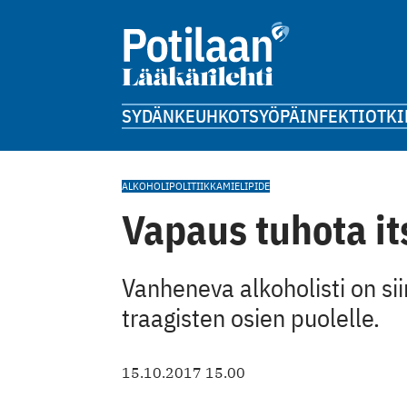
SYDÄN
KEUHKOT
SYÖPÄ
INFEKTIOT
KI
ALKOHOLIPOLITIIKKA
MIELIPIDE
Vapaus tuhota it
Vanheneva alkoholisti on siir
traagisten osien puolelle.
15.10.2017 15.00