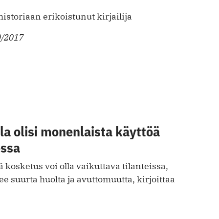
historiaan erikoistunut kirjailija
0/2017
a olisi monenlaista käyttöä
essa
 kosketus voi olla vaikuttava tilanteissa,
ee suurta huolta ja avuttomuutta, kirjoittaa