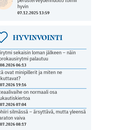
perusterveydenhuolto toimii
hyvin
07.12.2025 13:59
HYVINVOINTI
irytmi sekaisin loman jälkeen – näin
orokausirytmi palautuu
.08.2026 06:13
tä ovat minipillerit ja miten ne
ikuttavat?
.07.2026 19:16
teaalivaihe on normaali osa
ukautiskiertoa
.07.2026 07:04
ohiiri silmässä – ärsyttävä, mutta yleensä
araton vaiva
.07.2026 08:17