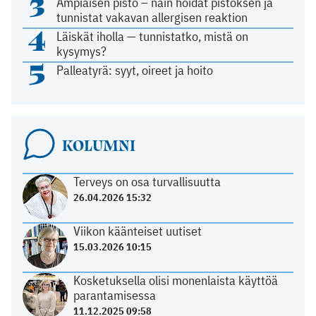
3
Ampiaisen pisto – näin hoidat pistoksen ja
tunnistat vakavan allergisen reaktion
4
Läiskät iholla — tunnistatko, mistä on
kysymys?
5
Palleatyrä: syyt, oireet ja hoito
KOLUMNI
Terveys on osa turvallisuutta
26.04.2026 15:32
Viikon käänteiset uutiset
15.03.2026 10:15
Kosketuksella olisi monenlaista käyttöä
parantamisessa
11.12.2025 09:58