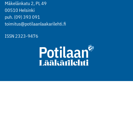
Mäkelänkatu 2, PL 49
00510 Helsinki
puh. (09) 393 091
toimitus@potilaanlaakarilehti.fi
ISSN 2323-9476