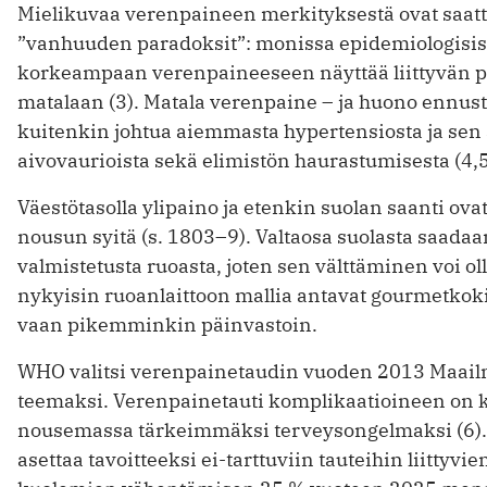
Mielikuvaa verenpaineen merkityksestä ovat saatt
”vanhuuden paradoksit”: monissa epidemiologisis
korkeampaan verenpaineeseen näyttää liittyvän 
matalaan (3). Matala verenpaine – ja huono ennus
kuitenkin johtua aiemmasta hypertensiosta ja sen 
aivovaurioista sekä elimistön haurastumisesta (4,5
Väestötasolla ylipaino ja etenkin suolan saanti ov
nousun syitä (s. 1803–9). Valtaosa suolasta saadaa
valmistetusta ruoasta, joten sen välttäminen voi ol
nykyisin ruoanlaittoon mallia antavat gourmet­kokit
vaan pikemminkin päinvastoin.
WHO valitsi verenpainetaudin vuoden 2013 Maai
teemaksi. Verenpainetauti komplikaatioineen on 
nousemassa tärkeimmäksi terveysongelmaksi (6).
asettaa tavoitteeksi ei-tarttuviin tauteihin liittyv