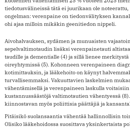
kuolemien vähentämisen 25 % vuoteen 2025 menne
tiedotusvälineissä tätä ei juurikaan ole noteerattu
ongelman: verenpaine on tiedon­välityksen kannalt
ohi ajaa milloin mikäkin geenitiedon nippeli.
Aivohalvauksen, sydämen ja munuaisten vajaatoi
sepelvaltimotaudin lisäksi verenpainetauti altist
taudille ja dementialle (4) ja sillä lienee merkityst
oireyhtymissä (5). Kohonneen verenpaineen diagn
kotimittauksin, ja lääkehoito on käynyt halvemma
turvallisemmaksi. Vakuuttavien laskelmien muka
vähentämisellä ja verenpaineen laskulla voitaisiin
kustannussäästöjä valtimotautien vähentyessä (8).
kiinnostavan myös poliittisia päättäjiä ja kansanta
Pitäisikö suolansaantia vähentää hallinnollisin t
Olisiko lääkehoidossa suosittava yksinkertaista pol