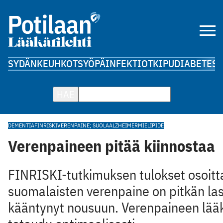
SYDÄN
KEUHKOT
SYÖPÄ
INFEKTIOT
KIPU
DIABETES
A
HAE
DEMENTIA
FINRISKI
VERENPAINE; SUOLA
ALZHEIMER
MIELIPIDE
Verenpaineen pitää kiinnostaa
FINRISKI-tutkimuksen tulokset osoitta
suomalaisten verenpaine on pitkän la
kääntynyt nousuun. Verenpaineen lää