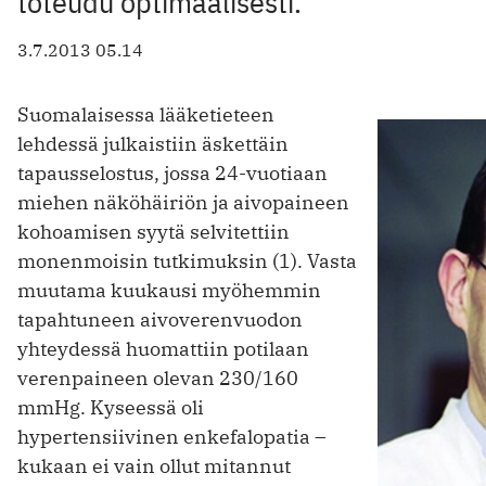
toteudu optimaalisesti.
3.7.2013 05.14
Suomalaisessa lääketieteen
lehdessä julkaistiin äskettäin
tapausselostus, jossa 24-vuotiaan
miehen näköhäiriön ja aivopaineen
kohoamisen syytä selvitettiin
monenmoisin tutkimuksin (1). Vasta
muutama kuukausi myöhemmin
tapahtuneen aivoverenvuodon
yhteydessä huomattiin potilaan
verenpaineen olevan 230/160
mmHg. Kyseessä oli
hypertensiivinen enkefalopatia –
kukaan ei vain ollut mitannut