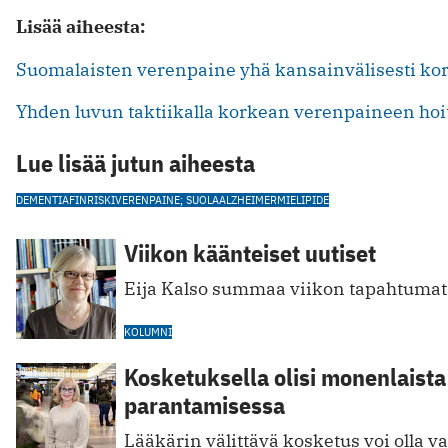
Lisää aiheesta:
Suomalaisten verenpaine yhä kansainvälisesti kork
Yhden luvun taktiikalla korkean verenpaineen hoi
Lue lisää jutun aiheesta
DEMENTIA
FINRISKI
VERENPAINE; SUOLA
ALZHEIMER
MIELIPIDE
Viikon käänteiset uutiset
Eija Kalso summaa viikon tapahtumat 
KOLUMNI
Kosketuksella olisi monenlaista
parantamisessa
Lääkärin välittävä kosketus voi olla va