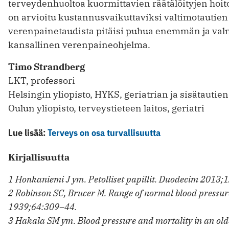
terveydenhuoltoa kuormittavien räätälöityjen hoito
on arvioitu kustannusvaikuttaviksi valtimotautien
verenpainetaudista pitäisi puhua enemmän ja val
kansallinen verenpaineohjelma.
Timo Strandberg
LKT, professori
Helsingin yliopisto, HYKS, geriatrian ja sisätautie
Oulun yliopisto, terveystieteen laitos, geriatri
Lue lisää:
Terveys on osa turvallisuutta
Kirjallisuutta
1 Honkaniemi J ym. Petolliset papillit. Duodecim 2013;
2 Robinson SC, Brucer M. Range of normal blood pressur
1939;64:309–44.
3 Hakala SM ym. Blood pressure and mortality in an old