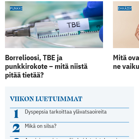
PUNKKI
EHKÄISY
Borrelioosi, TBE ja
Mitä ova
punkkirokote – mitä niistä
ne vaiku
pitää tietää?
VIIKON LUETUIMMAT
1
Dyspepsia tarkoittaa ylävatsaoireita
2
Mikä on silsa?