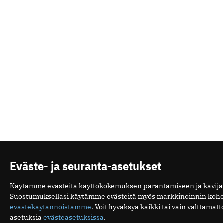
Eväste- ja seuranta-asetukset
Käytämme evästeitä käyttökokemuksen parantamiseen ja kävi
Suostumuksellasi käytämme evästeitä myös markkinoinnin kohd
evästekäytännöistämme
. Voit hyväksyä kaikki tai vain välttämä
asetuksia
evästeasetuksissa
.