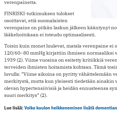
verenpainetta.
FINRISKI-tutkimuksen tulokset
osoittavat, että suomalaisten
verenpaine on pitkän laskun jälkeen kääntynyt 
lääkehoitokaan ei toteudu optimaalisesti.
Toisin kuin monet luulevat, matala verenpaine ei o
120/60–80 mmHg kirjattiin ihmisen normaaliksi 
1939 (2). Viime vuosina on esitetty kritiikkiä vere
terveiden ihmisten hoitamista kohtaan. Tämä tosin 
luvulla: ”Viime aikoina on pyritty vähättelemään
merkitystä, mutta kun yleisesti tiedetään ainakin
olevan hypertensiivisiä ja heidän ennusteensa sy
suuri merkitys” (2).
Lue lisää:
Voiko kuulon heikkeneminen lisätä dementian 