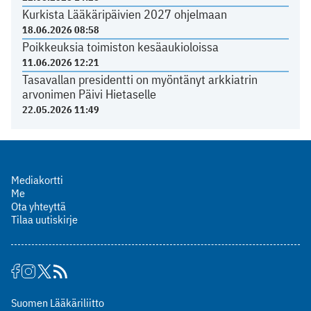
Kurkista Lääkäripäivien 2027 ohjelmaan
18.06.2026 08:58
Poikkeuksia toimiston kesäaukioloissa
11.06.2026 12:21
Tasavallan presidentti on myöntänyt arkkiatrin
arvonimen Päivi Hietaselle
22.05.2026 11:49
Mediakortti
Me
Ota yhteyttä
Tilaa uutiskirje
Suomen Lääkäriliitto