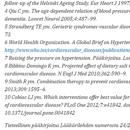
follow-up of the Helsinki Ageing Study. Eur Heart J 199
4 Qiu C ym. The age-dependent relation of blood pressure
dementia. Lancet Neurol 2005;4:487–99.
5 Strandberg TE ym. Geriatric syndromes-vascular dis
73.
6 World Health Organization. A Global Brief on Hypert
http://www.who.int/cardiovascular_diseases/publications
7 Raising the pressure on hypertension. Pääkirjoitus. L
8 Bibbins-Domingo K ym. Projected effect of dietary salt 
cardiovascular disease. N Engl J Med 2010;362:590–9.
9 Smith R ym. Combination therapy to prevent cardiova
2013;309:1595–6.
10 Cobiac LJ ym. Which interventions offer best value f
of cardiovascular disease? PLoS One 2012;7:e41842. doi
10.1371/journal.pone.0041842
Tieteellinen pääkirjoitus Lääkärilehden numerosta 24/