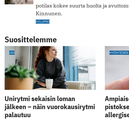
potilas kokee suurta huolta ja avuttomu
Kinnunen.
KOLUMNI
Suosittelemme
UNI
HYÖNTEISEN
Unirytmi sekaisin loman
Ampiaise
jälkeen – näin vuorokausirytmi
pistokse
palautuu
allergis