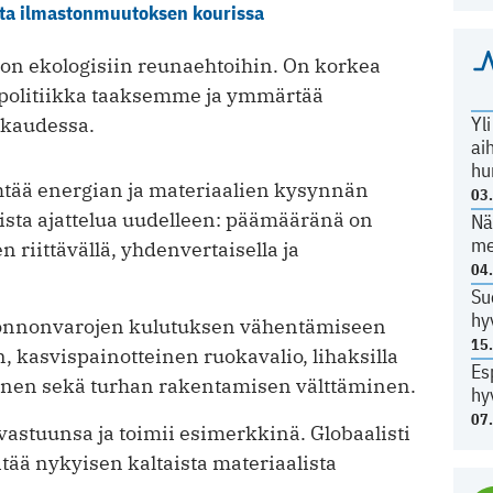
ta ilmaston­muutoksen kourissa
lon ekologisiin reunaehtoihin. On korkea
 politiikka taaksemme ja ymmärtää
Yl
akaudessa.
ai
hu
ähtää energian ja materiaalien kysynnän
03
ista ajattelua uudelleen: päämääränä on
Nä
me
 riittävällä, yhdenvertaisella ja
04
Su
hy
luonnonvarojen kulutuksen vähentämiseen
15
, kasvispainotteinen ruokavalio, lihaksilla
Es
nen sekä turhan rakentamisen välttäminen.
hy
07
vastuunsa ja toimii esimerkkinä. Globaalisti
itää nykyisen kaltaista materiaalista