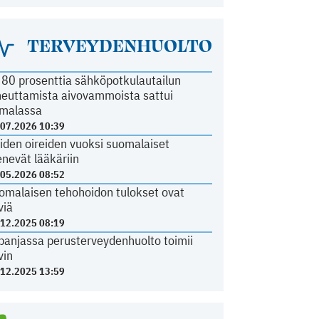
TERVEYDENHUOLTO
i 80 prosenttia sähköpotkulautailun
heuttamista aivovammoista sattui
malassa
.07.2026 10:39
iden oireiden vuoksi suomalaiset
nevät lääkäriin
.05.2026 08:52
omalaisen tehohoidon tulokset ovat
viä
.12.2025 08:19
panjassa perusterveydenhuolto toimii
vin
.12.2025 13:59