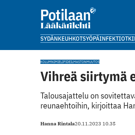
SYDÄN
KEUHKOT
SYÖPÄ
INFEKTIOT
KI
KOLUMNI
MIELIPIDE
ILMASTONMUUTOS
Vihreä siirtymä ei
Talousajattelu on sovitetta
reunaehtoihin, kirjoittaa Ha
Hanna Rintala
20.11.2023 10.35