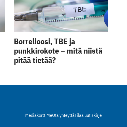
Borrelioosi, TBE ja
punkkirokote – mitä niistä
pitää tietää?
Mediakortti
Me
Ota yhteyttä
Tilaa uutiskirje