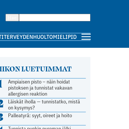
Hae
TI
TERVEYDENHUOLTO
MIELIPIDE
IIKON LUETUIMMAT
1
Ampiaisen pisto – näin hoidat
pistoksen ja tunnistat vakavan
allergisen reaktion
2
Läiskät iholla — tunnistatko, mistä
on kysymys?
3
Palleatyrä: syyt, oireet ja hoito
Tunnista punkin pureman jälki