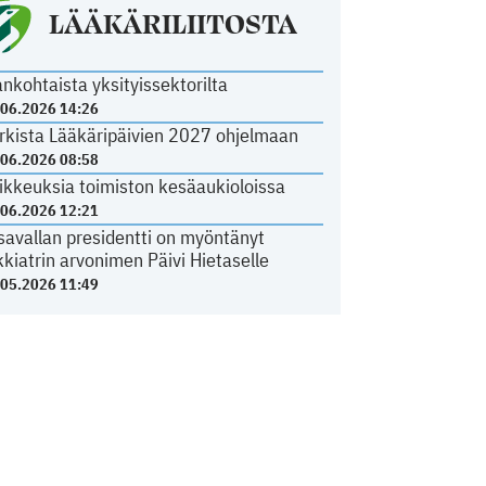
LÄÄKÄRILIITOSTA
ankohtaista yksityissektorilta
.06.2026 14:26
rkista Lääkäripäivien 2027 ohjelmaan
.06.2026 08:58
ikkeuksia toimiston kesäaukioloissa
.06.2026 12:21
savallan presidentti on myöntänyt
kkiatrin arvonimen Päivi Hietaselle
.05.2026 11:49