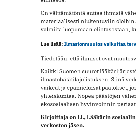
On välttämätöntä auttaa ihmisiä vä
materiaalisesti niukentuviin oloihin
valmiita luopumaan elintasostaan, ku
Lue lisää:
Ilmastonmuutos vaikuttaa ter
Tiedetään, että ihmiset ovat muutosv
Kaikki Suomen suuret lääkärijärjestöt
ilmastohätätilajulistuksen. Siinä vedo
vaikeat ja epämieluisat päätökset, jo
yhteiskuntaa. Nopea päästöjen vähen
ekososiaalisen hyvinvoinnin periaat
Kirjoittaja on LL, Lääkärin sosiaali
verkoston jäsen.