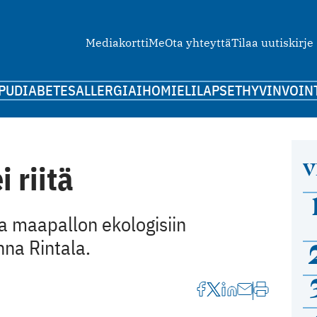
Mediakortti
Me
Ota yhteyttä
Tilaa uutiskirje
PU
DIABETES
ALLERGIA
IHO
MIELI
LAPSET
HYVINVOIN
V
 riitä
va maapallon ekologisiin
nna Rintala.