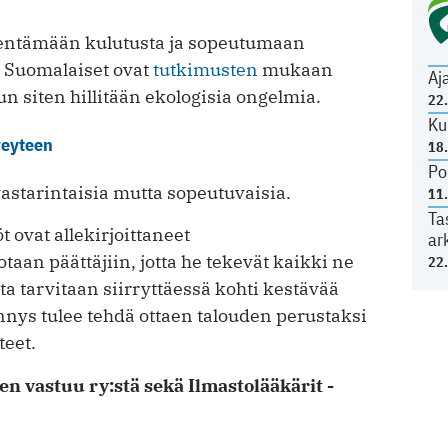
hentämään kulutusta ja sopeutumaan
. Suomalaiset ovat
tutkimusten
mukaan
Aj
n siten hillitään ekologisia ongelmia.
22
Ku
veyteen
18
Po
astarintaisia mutta sopeutuvaisia.
11
Ta
 ovat allekirjoittaneet
ar
taan päättäjiin, jotta he tekevät kaikki ne
22
ita tarvitaan siirryttäessä kohti kestävää
nys tulee tehdä ottaen talouden perustaksi
teet.
nen vastuu ry:stä sekä Ilmastolääkärit -