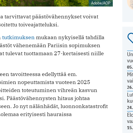
Adobe/AOP
 ja tarvittavat päästövähennykset voivat
itettu toiveajatteluksi.
n
tutkimuksen
mukaan nykyisellä tahdilla
äästöt vähenemään Pariisin sopimuksen
t tulevat tuottamaan 27-kertaisesti niille
Un
vu
05
en tavoitteessa edellyttää em.
Mi
va
toimien nopeuttamista vuoteen 2025
26
itteiden toteutuminen vihreän kasvun
Lu
si. Päästövähennysten hitaus johtaa
ku
en. Jo nyt nälänhädät, luonnonkatastrofit
24
kuolemaa erityisesti hauraissa
El
va
15