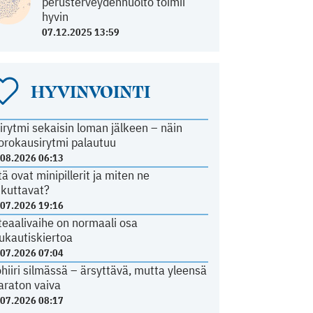
perusterveydenhuolto toimii
hyvin
07.12.2025 13:59
HYVINVOINTI
irytmi sekaisin loman jälkeen – näin
orokausirytmi palautuu
.08.2026 06:13
tä ovat minipillerit ja miten ne
ikuttavat?
.07.2026 19:16
teaalivaihe on normaali osa
ukautiskiertoa
.07.2026 07:04
ohiiri silmässä – ärsyttävä, mutta yleensä
araton vaiva
.07.2026 08:17