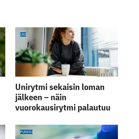
UNI
Unirytmi sekaisin loman
jälkeen – näin
vuorokausirytmi palautuu
PUNKKI