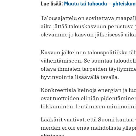
Lue lisää:
Muutu tai tuhoudu – yhteiskun
Talousajattelu on sovitettava maapal
aika jättää talouskasvuun perustuva
olevamme jo kasvun jälkeisessä aik
Kasvun jälkeinen talouspolitiikka t
vähentämiseen. Se suuntaa taloudell
oltava ihmisten tarpeiden täyttyminen
hyvinvointia lisäävällä tavalla.
Konkreettisia keinoja energian ja 
ovat tuotteiden eliniän pidentäminen
liikkuminen, lentämisen minimoimi
Lääkärit vaativat, että Suomi kantaa 
meidän ei ole enää mahdollista ylläp
elintasoa.