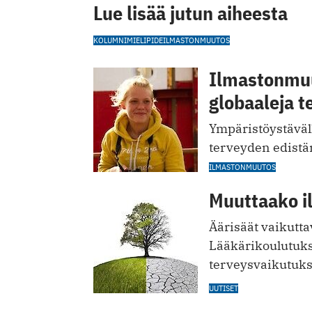
Lue lisää jutun aiheesta
KOLUMNI
MIELIPIDE
ILMASTONMUUTOS
Ilmastonmuu
globaaleja t
Ympäristöystäväll
terveyden edistä
ILMASTONMUUTOS
Muuttaako i
Äärisäät vaikutt
Lääkäri­koulutuk
terveysvaikutuksi
UUTISET