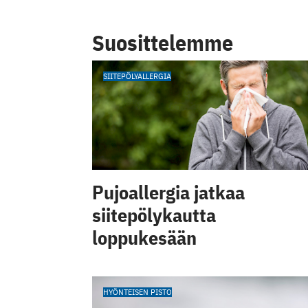
Suosittelemme
SIITEPÖLYALLERGIA
Pujoallergia jatkaa
siitepölykautta
loppukesään
HYÖNTEISEN PISTO