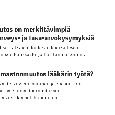
tos on merkittävimpiä
erveys- ja tasa-arvokysymyksiä
iset ratkaisut kulkevat käsikädessä
misen kanssa, kirjoittaa Emma Lommi.
lmastonmuutos lääkärin työtä?
avat terveyteen suoraan ja epäsuoraan.
sessa ei ­ilmaston­muutoksen
a vielä laajasti ­huomioida.