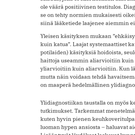
ole väärä positiivinen testitulos. Diag
se on tehty normien mukaisesti oikein
siinä lääke­tiede laajenee aiemmin ei-
Yleisen käsityksen mukaan ”ehkäisy 
kuin katua”. Laajat systemaattiset kat
potilaiden) käsityksiä hoidoista, seu
haittoja useammin aliarvioitiin kuin
yliarvioitiin kuin aliarvioitiin. Kun l
mutta näin voidaan tehdä havaitsema
on maaperä hedelmällinen ylidiagnos
Ylidiagnostiikan taustalla on myös k
tutkimukset. Tarkemmat menetelmät 
kuten hyvin pienen keuhkoveritulpan
luoman hypen ansiosta – haluavat 