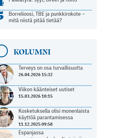
4
5
Borrelioosi, TBE ja punkkirokote –
mitä niistä pitää tietää?
KOLUMNI
Terveys on osa turvallisuutta
26.04.2026 15:32
Viikon käänteiset uutiset
15.03.2026 10:15
Kosketuksella olisi monenlaista
käyttöä parantamisessa
11.12.2025 09:58
Espanjassa