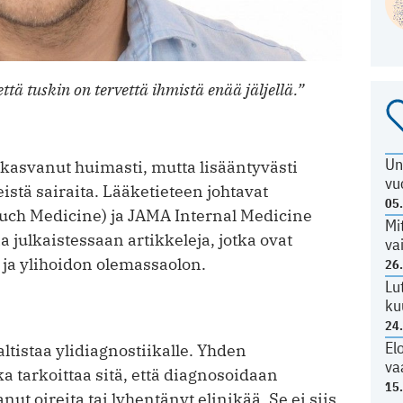
että tuskin on tervettä ihmistä enää jäljellä.”
Un
 kasvanut huimasti, mutta lisääntyvästi
vu
stä sairaita. Lääketieteen johtavat
05
 Much Medicine) ja JAMA Internal Medicine
Mi
ia julkaistessaan artikkeleja, jotka ovat
va
n ja ylihoidon olemassaolon.
26
Lu
ku
24
El
ltistaa ylidiagnostiikalle. Yhden
va
 tarkoittaa sitä, että diagnosoidaan
15
nut oireita tai lyhentänyt elinikää. Se ei siis