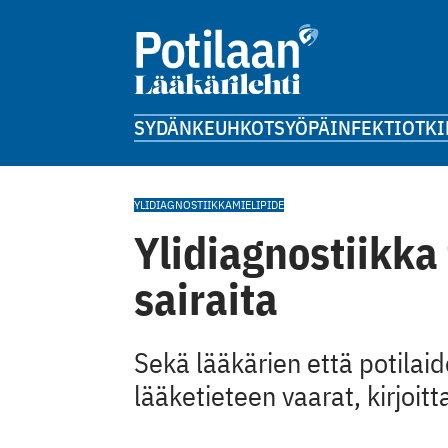
SYDÄN
KEUHKOT
SYÖPÄ
INFEKTIOT
KI
YLIDIAGNOSTIIKKA
MIELIPIDE
Ylidiagnostiikka
sairaita
Sekä lääkärien että potilaide
lääketieteen vaarat, kirjoitt