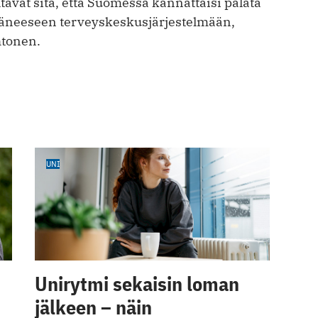
avat sitä, että Suomessa kannattaisi palata
äneeseen terveyskeskusjärjestelmään,
htonen.
UNI
Unirytmi sekaisin loman
jälkeen – näin