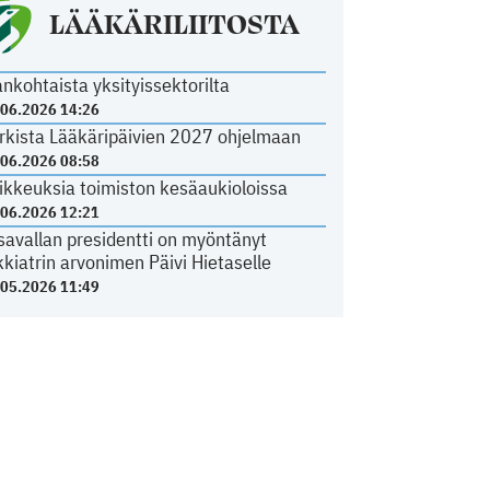
LÄÄKÄRILIITOSTA
ankohtaista yksityissektorilta
.06.2026 14:26
rkista Lääkäripäivien 2027 ohjelmaan
.06.2026 08:58
ikkeuksia toimiston kesäaukioloissa
.06.2026 12:21
savallan presidentti on myöntänyt
kkiatrin arvonimen Päivi Hietaselle
.05.2026 11:49