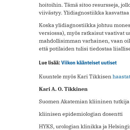
hoitoihin. Tämä sitoo resursseja, jol
viivästyy. Ylidiagnostiikka kasvatt
Koska ylidiagnostiikka johtuu monest
versiossa), myös ratkaisut vaativat us
mahdollisimman varhainen, vaan oik
että potilaiden tulisi tiedostaa liiall
Lue lisää:
Viikon käänteiset uutiset
Kuuntele myös Kari Tikkisen
haastat
Kari A. O. Tikkinen
Suomen Akatemian kliininen tutkija j
kliinisen epidemiologian dosentti
HYKS, urologian klinikka ja Helsingi