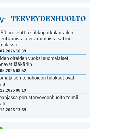
TERVEYDENHUOLTO
i 80 prosenttia sähköpotkulautailun
heuttamista aivovammoista sattui
malassa
.07.2026 10:39
iden oireiden vuoksi suomalaiset
nevät lääkäriin
.05.2026 08:52
omalaisen tehohoidon tulokset ovat
viä
.12.2025 08:19
panjassa perusterveydenhuolto toimii
vin
.12.2025 13:59