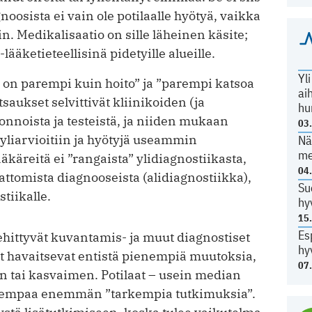
noo­sista ei vain ole potilaalle hyötyä, vaikka
. Medi­kalisaatio on sille läheinen käsite;
lääketieteellisinä pidetyille alueille.
Yl
on parempi kuin hoito” ja ”parempi katsoa
ai
saukset selvittivät kliinikoiden (ja
hu
lonnoista ja testeistä, ja niiden mukaan
03
 yliarvioitiin ja hyötyjä useammin
Nä
me
ääkäreitä ei ”rangaista” ylidiagnostiikasta,
04
ttomista diagnooseista (alidiagnostiikka),
Su
tiikalle.
hy
15
Es
ehittyvät kuvantamis- ja muut diagnostiset
hy
havaitsevat entistä pienempiä muutoksia,
07
 tai kasvaimen. Potilaat – usein median
aiempaa enemmän ”tarkempia tutkimuksia”.