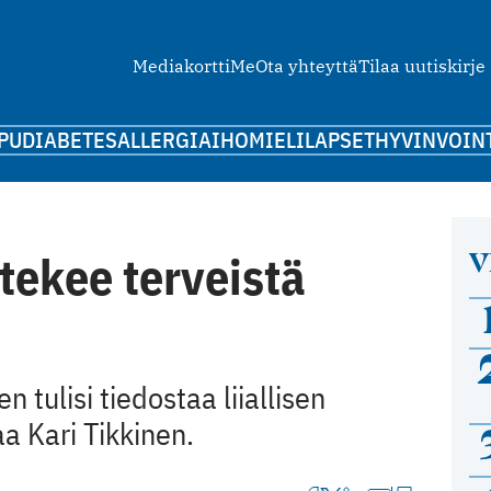
Mediakortti
Me
Ota yhteyttä
Tilaa uutiskirje
PU
DIABETES
ALLERGIA
IHO
MIELI
LAPSET
HYVINVOIN
V
 tekee terveistä
n tulisi tiedostaa liiallisen
aa Kari Tikkinen.