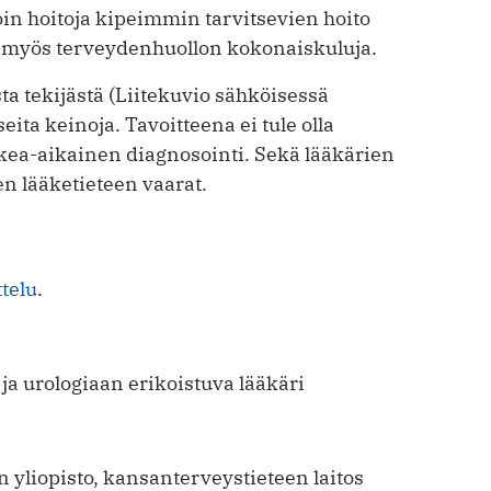
loin hoitoja kipeimmin tarvitsevien hoito
aa myös terveydenhuollon kokonaiskuluja.
a tekijästä (Liitekuvio sähköisessä
eita keinoja. Tavoitteena ei tule olla
ea-aikainen diagnosointi. Sekä lääkärien
isen lääketieteen vaarat.
telu
.
a urologiaan erikoistuva lääkäri
n yliopisto, kansanterveystieteen laitos