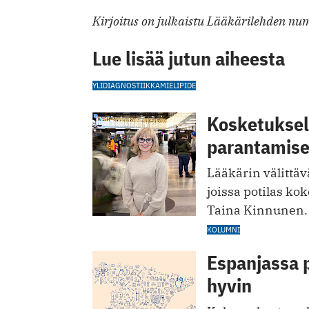
Kirjoitus on julkaistu Lääkärilehden n
Lue lisää jutun aiheesta
YLIDIAGNOSTIIKKA
MIELIPIDE
Kosketuksell
parantamis
Lääkärin välittävä
joissa potilas kok
Taina Kinnunen.
KOLUMNI
Espanjassa 
hyvin