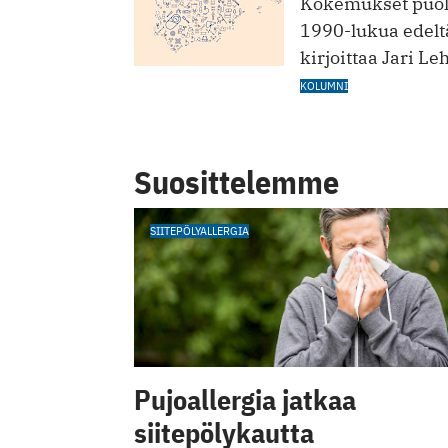
Kokemukset puolt
1990-lukua edelt
kirjoittaa Jari Le
KOLUMNI
Suosittelemme
SIITEPÖLYALLERGIA
Pujoallergia jatkaa
siitepölykautta