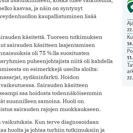
ystä lisätutkimiseen, koska tulee vaikutelma,
pelko kasvaa, ja näin on syntynyt
rveydenhuollon kaupallistuminen lisää
Aj
22
Ku
sairauden käsitettä. Tuoreen tutkimuksen
18
ut sairauden käsitteen laajentamisen
Po
onnaisuuksia oli 75 %:lla suositusten
11
usryhmien puheenjohtajista niitä oli kahdella
Ta
umisesta on esimerkkejä useilta aloilta:
ar
nasarjat, sydäninfarkti. Hoidon
22
n vaikeutuessa. Sairauden käsitteen
ä useampi saa hoidosta todennäköisemmin
yvät suunnilleen samoina. Huoli on
hjeistus sairauden rajojen muokkaukseen.
iä vaikutuksia. Kun terve diagnosoidaan
aa huolta ja johtaa turhiin tutkimuksiin ja