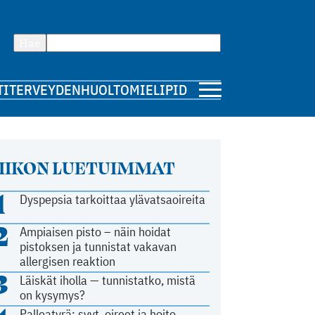
Hae
TI
TERVEYDENHUOLTO
MIELIPIDE
IIKON LUETUIMMAT
1
Dyspepsia tarkoittaa ylävatsaoireita
2
Ampiaisen pisto – näin hoidat
pistoksen ja tunnistat vakavan
allergisen reaktion
3
Läiskät iholla — tunnistatko, mistä
on kysymys?
Palleatyrä: syyt, oireet ja hoito