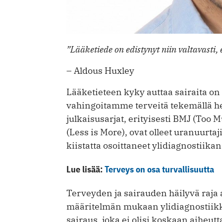
”Lääketiede on edistynyt niin valtavasti, 
– Aldous Huxley
Lääketieteen kyky auttaa sairaita on
vahingoitamme terveitä tekemällä hei
julkaisusarjat, erityisesti BMJ (Too
(Less is More), ovat olleet uranuurtaj
kiistatta osoittaneet ylidiagnostiika
Lue lisää:
Terveys on osa turvallisuutta
Terveyden ja sairauden häilyvä raja a
määritelmän mukaan ylidiagnostiikka
sairaus, joka ei olisi koskaan aiheutta