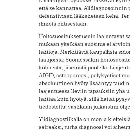
Lisääntyvät löydökset laskevat kyn­n
että se kannattaa. Alidiagnosoinnin 
defensiivisen lääketieteen kehä. Te
ilmiötä entisestään.
Hoitosuositukset usein laajentavat 
mukaan yksikään suositus ei arvioin
haittoja. Merkittäviä kaupallisia sid
laatijoista; Suomessakin hoitosuosit
kolmesta, jäsenistä puolella. Laajent
ADHD, osteoporoosi, polykystiset mu
absoluuttinen hyöty lisääntyy taudi
laajentuessa lieviin tapauksiin yh
haittaa kuin hyötyä, sillä haitat pys
tiedostettu: vastikään julkaistiin o
Ylidiagnostiikalla on monia kielteis
sairaaksi, turha diagnoosi voi aiheutt