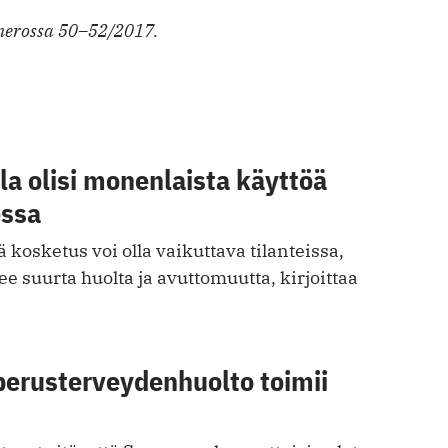
umerossa 50–52/2017.
a olisi monenlaista käyttöä
essa
 kosketus voi olla vaikuttava tilanteissa,
ee suurta huolta ja avuttomuutta, kirjoittaa
perusterveydenhuolto toimii