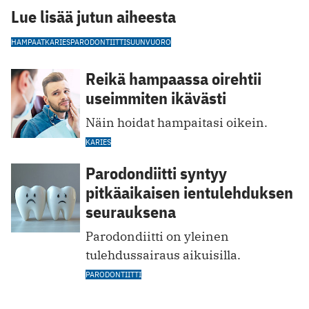
Lue lisää jutun aiheesta
HAMPAAT
KARIES
PARODONTIITTI
SUUNVUORO
Reikä hampaassa oirehtii
useimmiten ikävästi
Näin hoidat hampaitasi oikein.
KARIES
Parodondiitti syntyy
pitkäaikaisen ientulehduksen
seurauksena
Parodondiitti on yleinen
tulehdussairaus aikuisilla.
PARODONTIITTI