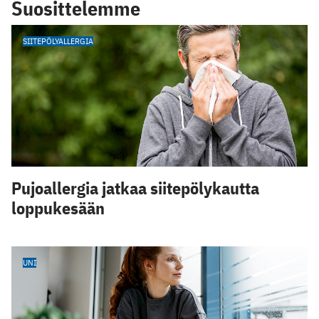
Suosittelemme
SIITEPÖLYALLERGIA
Pujoallergia jatkaa siitepölykautta
loppukesään
UNI