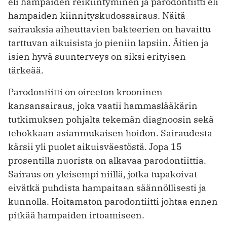
eli hampaiden reikiintyminen ja parodontiitti eli
hampaiden kiinnityskudossairaus. Näitä
sairauksia aiheuttavien bakteerien on havaittu
tarttuvan aikuisista jo pieniin lapsiin. Äitien ja
isien hyvä suunterveys on siksi erityisen
tärkeää.
Parodontiitti on oireeton krooninen
kansansairaus, joka vaatii hammaslääkärin
tutkimuksen pohjalta tekemän diagnoosin sekä
tehokkaan asianmukaisen hoidon. Sairaudesta
kärsii yli puolet aikuisväestöstä. Jopa 15
prosentilla nuorista on alkavaa parodontiittia.
Sairaus on yleisempi niillä, jotka tupakoivat
eivätkä puhdista hampaitaan säännöllisesti ja
kunnolla. Hoitamaton parodontiitti johtaa ennen
pitkää hampaiden irtoamiseen.