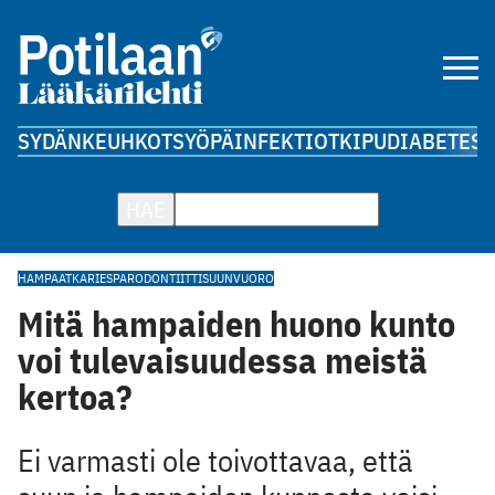
SYDÄN
KEUHKOT
SYÖPÄ
INFEKTIOT
KIPU
DIABETES
A
HAE
HAMPAAT
KARIES
PARODONTIITTI
SUUNVUORO
Mitä hampaiden huono kunto
voi tulevaisuudessa meistä
kertoa?
Ei varmasti ole toivottavaa, että