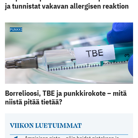
ja tunnistat vakavan allergisen reaktion
PUNKKI
Borrelioosi, TBE ja punkkirokote – mitä
niistä pitää tietää?
VIIKON LUETUIMMAT