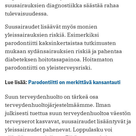
suusairauksien diagnostiikka säästää rahaa
tulevaisuudessa.
Suusairaudet lisäävät myös monien
yleissairauksien riskiä. Esimerkiksi
parodontiitti kaksinkertaistaa tutkimusten
mukaan sydänsairauksien riskiä ja pahentaa
diabeteksen hoitotasapainoa. Hoitamaton
parodontiitti on yleisterveysriski.
Lue lisää:
Parodontiitti on merkittävä kansantauti
Suun terveydenhuolto on tärkeä osa
terveydenhuoltojärjestelmäämme. Ilman
julkisesti tuettua suun terveydenhuoltoa väestön
terveyserot kasvavat, suusairaudet lisääntyvät ja
yleissairaudet pahenevat. Loppulasku voi