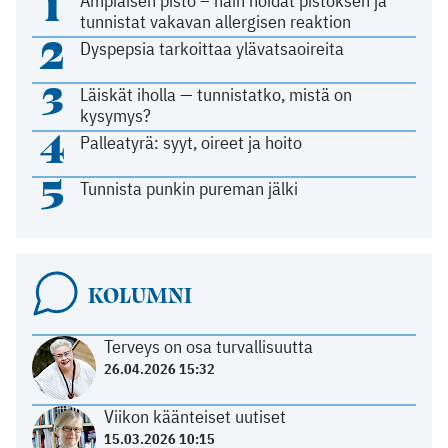
1
Ampiaisen pisto – näin hoidat pistoksen ja
tunnistat vakavan allergisen reaktion
2
Dyspepsia tarkoittaa ylävatsaoireita
3
Läiskät iholla — tunnistatko, mistä on
kysymys?
4
Palleatyrä: syyt, oireet ja hoito
5
Tunnista punkin pureman jälki
KOLUMNI
Terveys on osa turvallisuutta
26.04.2026 15:32
Viikon käänteiset uutiset
15.03.2026 10:15