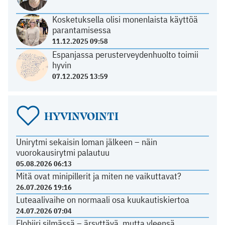
Kosketuksella olisi monenlaista käyttöä
parantamisessa
11.12.2025 09:58
Espanjassa perusterveydenhuolto toimii
hyvin
07.12.2025 13:59
HYVINVOINTI
Unirytmi sekaisin loman jälkeen – näin
vuorokausirytmi palautuu
05.08.2026 06:13
Mitä ovat minipillerit ja miten ne vaikuttavat?
26.07.2026 19:16
Luteaalivaihe on normaali osa kuukautiskiertoa
24.07.2026 07:04
Elohiiri silmässä – ärsyttävä, mutta yleensä