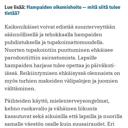
Lue lisää:
Hampaiden oikomishoito — mitä siitä tulee
tietää?
Kaikenikäiset voivat edistää suunterveyttään
säännöllisellä ja tehokkaalla hampaiden
puhdistuksella ja tupakoimattomuudella.
Nuorten tupakointiin puuttuminen ehkäisee
parodontiittiin sairastumista. Lapsille
hampaiden harjaus tulee opettaa jo päiväkoti-
iässä. Reikiintymisen ehkäisyssä olennaista on
myös turhien makeiden välipalojen ja juomien
välttäminen.
Päihteiden käyttö, mielenterveysongelmat,
kehno ruokavalio ja vähäinen liikunta
kasautuvat sekä aikuisilla että lapsilla ja nuorilla
samalle väestön osalle kuin suusairaudet. Eri