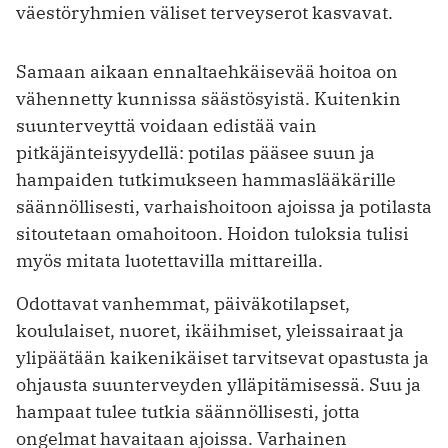
väestöryhmien väliset terveyserot kasvavat.
Samaan aikaan ennaltaehkäisevää hoitoa on
vähennetty kunnissa säästösyistä. Kuitenkin
suunterveyttä voidaan edistää vain
pitkäjänteisyydellä: potilas pääsee suun ja
hampaiden tutkimukseen hammaslääkärille
säännöllisesti, varhaishoitoon ajoissa ja potilasta
sitoutetaan omahoitoon. Hoidon tuloksia tulisi
myös mitata luotettavilla mittareilla.
Odottavat vanhemmat, päiväkotilapset,
koululaiset, nuoret, ikäihmiset, yleissairaat ja
ylipäätään kaikenikäiset tarvitsevat opastusta ja
ohjausta suunterveyden ylläpitämisessä. Suu ja
hampaat tulee tutkia säännöllisesti, jotta
ongelmat havaitaan ajoissa. Varhainen