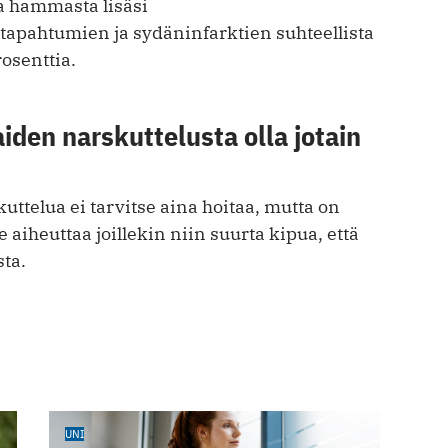
aa hammasta lisäsi
tapahtumien ja sydäninfarktien suhteellista
rosenttia.
den narskuttelusta olla jotain
ttelua ei tarvitse aina hoitaa, mutta on
se aiheuttaa joillekin niin suurta kipua, että
sta.
UNI