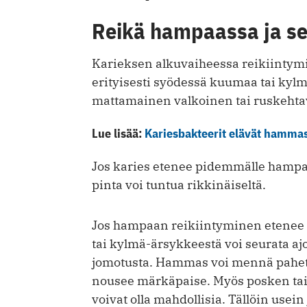
Reikä hampaassa ja se
Karieksen alkuvaiheessa reikiintym
erityisesti syödessä kuumaa tai ky
mattamainen valkoinen tai ruskehta
Lue lisää:
Kariesbakteerit elävät hammas
Jos karies etenee pidemmälle hampa
pinta voi tuntua rikkinäiseltä.
Jos hampaan reikiintyminen etenee 
tai kylmä-ärsykkeestä voi seurata aj
jomotusta. Hammas voi mennä pahet
nousee märkäpaise. Myös posken ta
voivat olla mahdollisia. Tällöin us