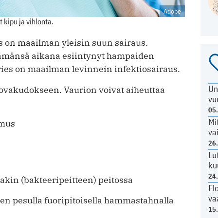
Adobe
kipu ja vihlonta.
 on maailman yleisin suun sairaus.
 elämänsä aikana esiintynyt hampaiden
ries on maailman levinnein infektiosairaus.
Un
ovakudokseen. Vaurion voivat aiheuttaa
vu
05
Mi
umus
va
26
Lu
ku
24
akin (bakteeripeitteen) peitossa
El
va
en pesulla fuoripitoisella hammastahnalla
15