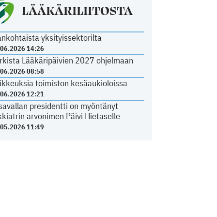
LÄÄKÄRILIITOSTA
ankohtaista yksityissektorilta
.06.2026 14:26
rkista Lääkäripäivien 2027 ohjelmaan
.06.2026 08:58
ikkeuksia toimiston kesäaukioloissa
.06.2026 12:21
savallan presidentti on myöntänyt
kkiatrin arvonimen Päivi Hietaselle
.05.2026 11:49