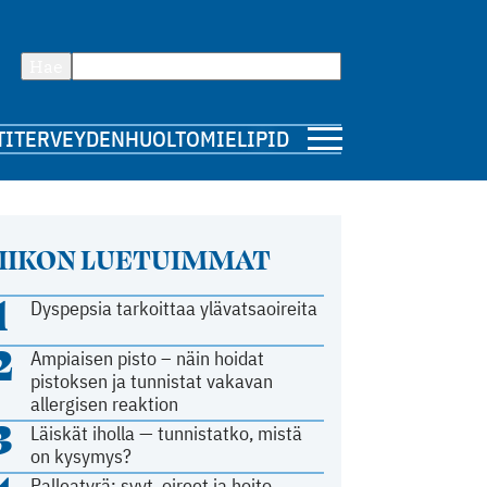
Hae
TI
TERVEYDENHUOLTO
MIELIPIDE
IIKON LUETUIMMAT
1
Dyspepsia tarkoittaa ylävatsaoireita
2
Ampiaisen pisto – näin hoidat
pistoksen ja tunnistat vakavan
allergisen reaktion
3
Läiskät iholla — tunnistatko, mistä
on kysymys?
Palleatyrä: syyt, oireet ja hoito