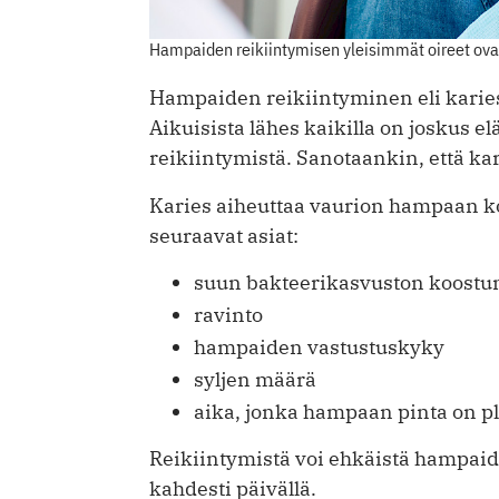
Hampaiden reikiintymisen yleisimmät oireet ovat 
Hampaiden reikiintyminen eli karies
Aikuisista lähes kaikilla on joskus
reikiintymistä. Sanotaankin, että ka
Karies aiheuttaa vaurion hampaan k
seuraavat asiat:
suun bakteerikasvuston koost
ravinto
hampaiden vastustuskyky
syljen määrä
aika, jonka hampaan pinta on pl
Reikiintymistä voi ehkäistä hampaid
kahdesti päivällä.