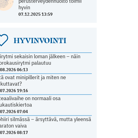
perusterveydenhuolto toimii
hyvin
07.12.2025 13:59
HYVINVOINTI
irytmi sekaisin loman jälkeen – näin
orokausirytmi palautuu
.08.2026 06:13
tä ovat minipillerit ja miten ne
ikuttavat?
.07.2026 19:16
teaalivaihe on normaali osa
ukautiskiertoa
.07.2026 07:04
ohiiri silmässä – ärsyttävä, mutta yleensä
araton vaiva
.07.2026 08:17