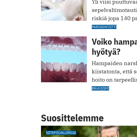
Yli viisi puuttuv
sepelvaltimotauti
riskiä jopa 140 p
PARODONTIITTI
Voiko hampai
hyötyä?
Hampaiden narsku
kiistatonta, että 
hoito on tarpeelli
BRUKSISMI
Suosittelemme
SIITEPÖLYALLERGIA