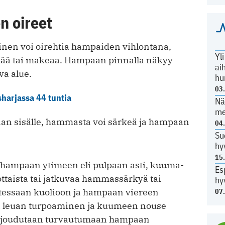
n oireet
inen voi oirehtia hampaiden vihlontana,
Yl
lmää tai makeaa. Hampaan pinnalla näkyy
ai
va alue.
hu
03
harjassa 44 tuntia
Nä
me
an sisälle, hammasta voi särkeä ja hampaan
04
Su
hy
15
hampaan ytimeen eli pulpaan asti, kuuma-
Es
ottaista tai jatkuvaa hammassärkyä tai
hy
essaan kuolioon ja hampaan viereen
07
i leuan turpoaminen ja kuumeen nouse
ein joudutaan turvautumaan hampaan