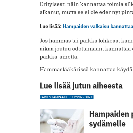
Erityisesti näin kannattaa toimia si
alkanut, mutta se ei ole edennyt pin
Lue lisää:
Hampaiden valkaisu kannattaa 
Jos hammas tai paikka lohkeaa, kann
aikaa joutuu odottamaan, kannattaa o
paikka-ainetta.
Hammaslääkärissä kannattaa käydä sä
Lue lisää jutun aiheesta
KARIES
HAMPAAT
KIPU
HYVINVOINTI
Hampaiden 
sydämelle