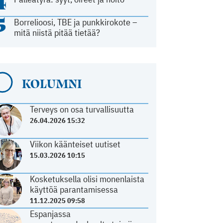
4
5
Borrelioosi, TBE ja punkkirokote –
mitä niistä pitää tietää?
KOLUMNI
Terveys on osa turvallisuutta
26.04.2026 15:32
Viikon käänteiset uutiset
15.03.2026 10:15
Kosketuksella olisi monenlaista
käyttöä parantamisessa
11.12.2025 09:58
Espanjassa