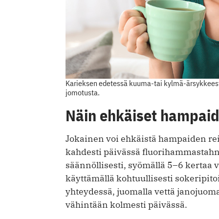
Karieksen edetessä kuuma-tai kylmä-ärsykkeestä
jomotusta.
Näin ehkäiset hampaid
Jokainen voi ehkäistä hampaiden re
kahdesti päivässä fluorihammastahn
säännöllisesti, syömällä 5–6 kertaa
käyttämällä kohtuullisesti sokeripito
yhteydessä, juomalla vettä janojuoma
vähintään kolmesti päivässä.