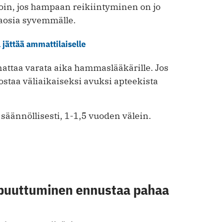
lloin, jos hampaan reikiintyminen on jo
taosia syvemmälle.
jättää ammattilaiselle
attaa varata aika hammaslääkärille. Jos
staa väliaikaiseksi avuksi apteekista
ännöllisesti, 1-1,5 vuoden välein.
puuttuminen ennustaa pahaa