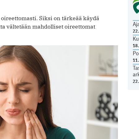
oireettomasti. Siksi on tärkeää käydä
Aj
ta vältetään mahdolliset oireettomat
22
Ku
18
Po
11
Ta
ar
22