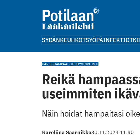
SYDÄN
KEUHKOT
SYÖPÄ
INFEKTIOT
KI
KARIES
HAMPAAT
KIPU
HYVINVOINTI
Reikä hampaassa
useimmiten ikäv
Näin hoidat hampaitasi oike
Karoliina Saarnikko
30.11.2024 11.30