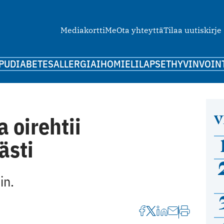
Mediakortti
Me
Ota yhteyttä
Tilaa uutiskirje
PU
DIABETES
ALLERGIA
IHO
MIELI
LAPSET
HYVINVOIN
V
 oirehtii
ästi
in.