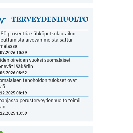
TERVEYDENHUOLTO
i 80 prosenttia sähköpotkulautailun
heuttamista aivovammoista sattui
malassa
.07.2026 10:39
iden oireiden vuoksi suomalaiset
nevät lääkäriin
.05.2026 08:52
omalaisen tehohoidon tulokset ovat
viä
.12.2025 08:19
panjassa perusterveydenhuolto toimii
vin
.12.2025 13:59