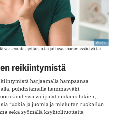
Adobe
 voi seurata ajottaista tai jatkuvaa hammassärkyä tai
en reikiintymistä
ikiintymistä harjaamalla hampaansa
alla, puhdistamalla hammasvälit
 vuorokaudessa välipalat mukaan lukien,
isia ruokia ja juomia ja mieluiten ruokailun
na sekä syömällä ksylitolituotteita