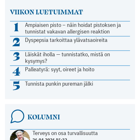
VIIKON LUETUIMMAT
1
Ampiaisen pisto – näin hoidat pistoksen ja
tunnistat vakavan allergisen reaktion
2
Dyspepsia tarkoittaa ylävatsaoireita
3
Läiskät iholla — tunnistatko, mistä on
kysymys?
4
Palleatyrä: syyt, oireet ja hoito
5
Tunnista punkin pureman jälki
KOLUMNI
Terveys on osa turvallisuutta