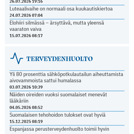
26.07.2026 19:16
Luteaalivaihe on normaali osa kuukautiskiertoa
24.07.2026 07:04
Elohiiri silmässä – ärsyttävä, mutta yleensä
vaaraton vaiva
15.07.2026 08:17
TERVEYDENHUOLTO
Yli 80 prosenttia sähköpotkulautailun aiheuttamista
aivovammoista sattui humalassa
03.07.2026 10:39
Näiden oireiden vuoksi suomalaiset menevät
lääkäriin
04.05.2026 08:52
Suomalaisen tehohoidon tulokset ovat hyviä
15.12.2025 08:19
Espanjassa perusterveydenhuolto toimii hyvin