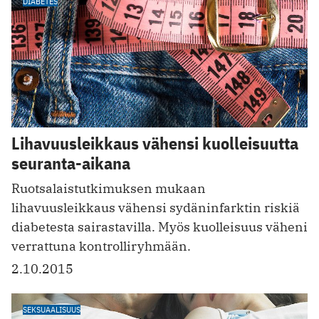
DIABETES
Lihavuusleikkaus vähensi kuolleisuutta
seuranta-aikana
Ruotsalaistutkimuksen mukaan
lihavuusleikkaus vähensi sydäninfarktin riskiä
diabetesta sairastavilla. Myös kuolleisuus väheni
verrattuna kontrolliryhmään.
2.10.2015
SEKSUAALISUUS