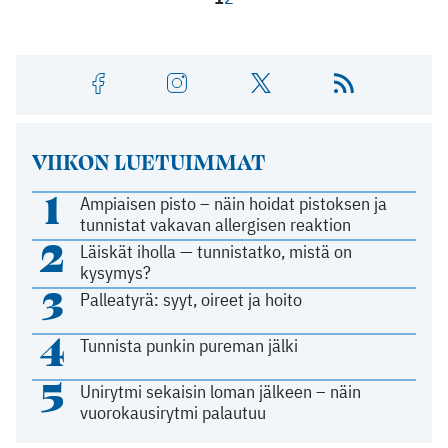
VIIKON LUETUIMMAT
1
Ampiaisen pisto – näin hoidat pistoksen ja
tunnistat vakavan allergisen reaktion
2
Läiskät iholla — tunnistatko, mistä on
kysymys?
3
Palleatyrä: syyt, oireet ja hoito
4
Tunnista punkin pureman jälki
5
Unirytmi sekaisin loman jälkeen – näin
vuorokausirytmi palautuu