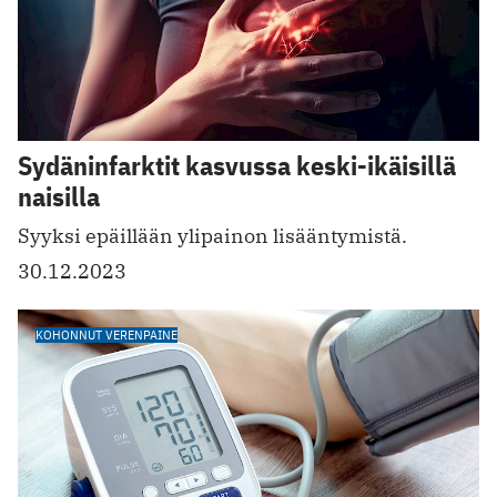
Sydäninfarktit kasvussa keski-ikäisillä
naisilla
Syyksi epäillään ylipainon l isääntymistä.
30.12.2023
KOHONNUT VERENPAINE