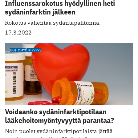
Influenssarokotus hyödyllinen heti
sydäninfarktin jälkeen
Rokotus vähentää sydäntapahtumia.
17.3.2022
HOITOMYÖNTYVYYS
Voidaanko sydäninfarkti­potilaan
lääkehoito­myöntyvyyttä parantaa?
Noin puolet sydäninfarktipotilaista jättää