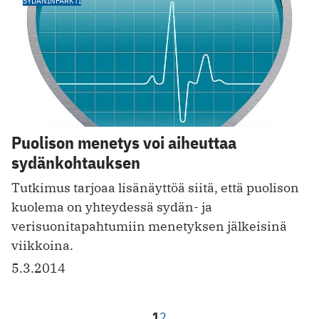
SYDÄNINFARKTI
Puolison menetys voi aiheuttaa
sydänkohtauksen
Tutkimus tarjoaa lisänäyttöä siitä, että puolison
kuolema on yhteydessä sydän- ja
verisuonitapahtumiin menetyksen jälkeisinä
viikkoina.
5.3.2014
1
2