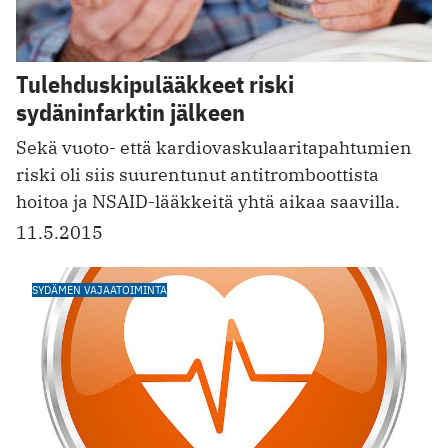
Tulehduskipulääkkeet riski
sydäninfarktin jälkeen
Sekä vuoto- että kardiovaskulaaritapahtumien
riski oli siis suurentunut antitromboottista
hoitoa ja NSAID-lääkkeitä yhtä aikaa saavilla.
11.5.2015
SYDÄMEN VAJAATOIMINTA