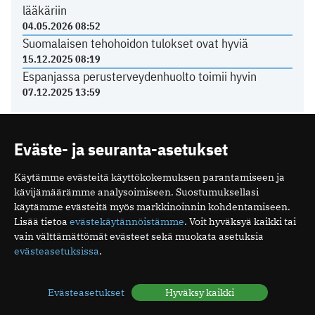
lääkäriin
04.05.2026 08:52
Suomalaisen tehohoidon tulokset ovat hyviä
15.12.2025 08:19
Espanjassa perusterveydenhuolto toimii hyvin
07.12.2025 13:59
LÄÄKÄRILIITOSTA
Eväste- ja seuranta-asetukset
Käytämme evästeitä käyttökokemuksen parantamiseen ja
Ajankohtaista yksityissektorilta
kävijämäärämme analysoimiseen. Suostumuksellasi
22.06.2026 14:26
käytämme evästeitä myös markkinoinnin kohdentamiseen.
Kurkista Lääkäripäivien 2027 ohjelmaan
Lisää tietoa
evästekäytännöistämme
. Voit hyväksyä kaikki tai
vain välttämättömät evästeet sekä muokata asetuksia
18.06.2026 08:58
evästeasetuksissa
.
Poikkeuksia toimiston kesäaukioloissa
11.06.2026 12:21
Tasavallan presidentti on myöntänyt arkkiatrin
Evästeasetukset
Hyväksy kaikki
arvonimen Päivi Hietaselle