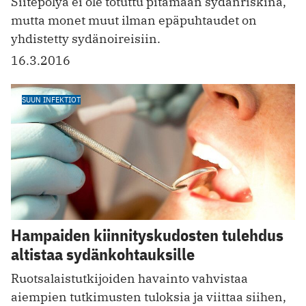
Siitepölyä ei ole totuttu pitämään sydänriskinä,
mutta monet muut ilman epäpuhtaudet on
yhdistetty sydänoireisiin.
16.3.2016
SUUN INFEKTIOT
Hampaiden kiinnityskudosten tulehdus
altistaa sydänkohtauksille
Ruotsalaistutkijoiden havainto vahvistaa
aiempien tutkimusten tuloksia ja viittaa siihen,