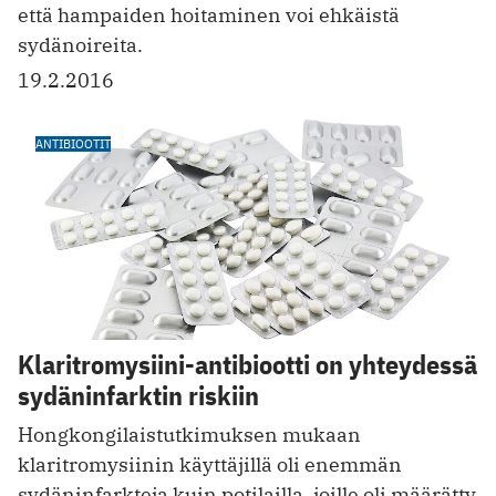
että hampaiden hoitaminen voi ehkäistä
sydänoireita.
19.2.2016
ANTIBIOOTIT
Klaritromysiini-antibiootti on yhteydessä
sydäninfarktin riskiin
Hongkongilaistutkimuksen mukaan
klaritromysiinin käyttäjillä oli enemmän
sydäninfarkteja kuin potilailla, joille oli määrätty