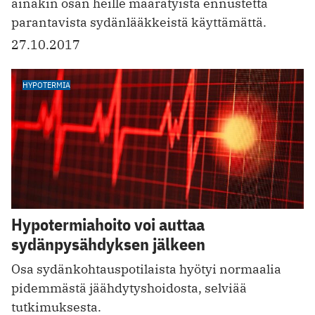
ainakin osan heille määrätyistä ennustetta
parantavista sydänlääkkeistä käyttämättä.
27.10.2017
HYPOTERMIA
Hypotermiahoito voi auttaa
sydänpysähdyksen jälkeen
Osa sydänkohtauspotilaista hyötyi normaalia
pidemmästä jäähdytyshoidosta, selviää
tutkimuksesta.