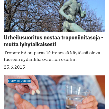
Urheilusuoritus nostaa troponiinitasoja -
mutta lyhytaikaisesti
Troponiini on paras kliinisessä käytössä oleva
tuoreen sydänlihasvaurion osoitin.
25.6.2015
AIVOVERENVUOTO