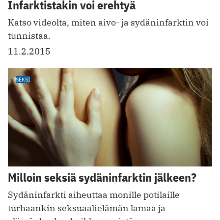
Infarktistakin voi erehtyä
Katso videolta, miten aivo- ja sydäninfarktin voi
tunnistaa.
11.2.2015
SEKSI
Milloin seksiä sydäninfarktin jälkeen?
Sydäninfarkti aiheuttaa monille potilaille
turhaankin seksuaalielämän lamaa ja