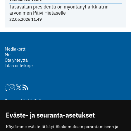
Tasavallan presidentti on myöntänyt arkkiatrin
arvonimen Päivi Hietaselle
22.05.2026 11:49
Mediakortti
Me
Ota yhteyttä
Tilaa uutiskirje
Suomen Lääkäriliitto
Mäkelänkatu 2, PL 49
Eväste- ja seuranta-asetukset
00510 Helsinki
puh. (09) 393 091
Käytämme evästeitä käyttökokemuksen parantamiseen ja
toimitus@potilaanlaakarilehti.fi