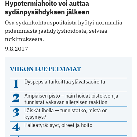
Hypotermiahoito voi auttaa
sydänpysähdyksen jälkeen
Osa sydänkohtauspotilaista hyötyi normaalia
pidemmästä jäähdytyshoidosta, selviää
tutkimuksesta.
9.8.2017
VIIKON LUETUIMMAT
1
Dyspepsia tarkoittaa ylävatsaoireita
2
Ampiaisen pisto – näin hoidat pistoksen ja
tunnistat vakavan allergisen reaktion
3
Läiskät iholla — tunnistatko, mistä on
kysymys?
4
Palleatyrä: syyt, oireet ja hoito