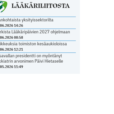
LÄÄKÄRILIITOSTA
ankohtaista yksityissektorilta
.06.2026 14:26
rkista Lääkäripäivien 2027 ohjelmaan
.06.2026 08:58
ikkeuksia toimiston kesäaukioloissa
.06.2026 12:21
savallan presidentti on myöntänyt
kkiatrin arvonimen Päivi Hietaselle
.05.2026 11:49