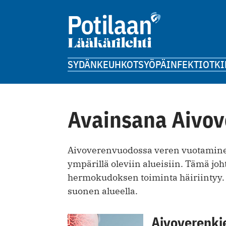
SYDÄN
KEUHKOT
SYÖPÄ
INFEKTIOT
KI
Avainsana Aivov
Aivoverenvuodossa veren vuotamine
ympärillä oleviin alueisiin. Tämä joht
hermokudoksen toiminta häiriintyy.
suonen alueella.
Aivoverenkier