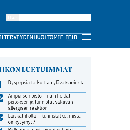
Hae
TI
TERVEYDENHUOLTO
MIELIPIDE
IIKON LUETUIMMAT
1
Dyspepsia tarkoittaa ylävatsaoireita
2
Ampiaisen pisto – näin hoidat
pistoksen ja tunnistat vakavan
allergisen reaktion
3
Läiskät iholla — tunnistatko, mistä
on kysymys?
Palleatyrä: syyt, oireet ja hoito