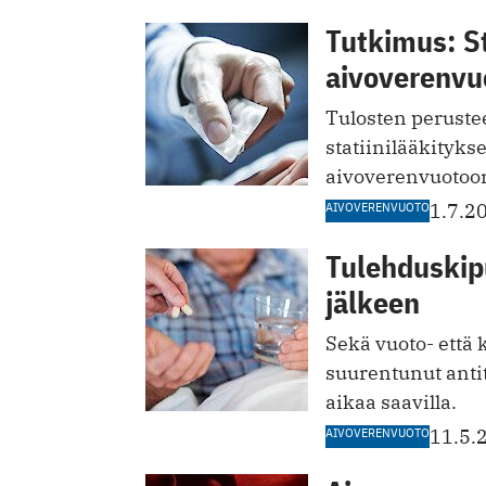
Tutkimus: Sta
aivoverenvu
Tulosten perustee
statiinilääkitykse
aivoverenvuotoon
AIVOVERENVUOTO
1.7.2
Tulehduskipu
jälkeen
Sekä vuoto- että 
suurentunut anti
aikaa saavilla.
AIVOVERENVUOTO
11.5.