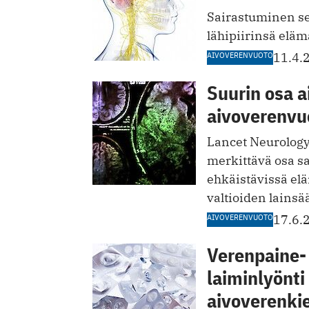
Sairastuminen se
lähipiirinsä eläm
AIVOVERENVUOTO
11.4.
Suurin osa a
aivoverenvuo
Lancet Neurologyn
merkittävä osa sa
ehkäistävissä el
valtioiden lainsää
AIVOVERENVUOTO
17.6.
Verenpaine- 
laiminlyönti 
aivoverenkie