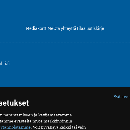
Mediakortti
Me
Ota yhteyttä
Tilaa uutiskirje
hti.fi
Evästea
asetukset
n parantamiseen ja kävijämäärämme
ytämme evästeitä myös markkinoinnin
äytännöistämme
. Voit hyväksyä kaikki tai vain