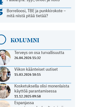
4
5
Borrelioosi, TBE ja punkkirokote –
mitä niistä pitää tietää?
KOLUMNI
Terveys on osa turvallisuutta
26.04.2026 15:32
Viikon käänteiset uutiset
15.03.2026 10:15
Kosketuksella olisi monenlaista
käyttöä parantamisessa
11.12.2025 09:58
Espanjassa