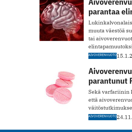
Aivoverenvu
parantaa eli
Lukinkalvonalais
muuta väestöä su
tai aivoverenvuot
elintapamuutoksi
AIVOVERENVUOTO
15.1.
Aivoverenvu
parantunut 
Sekä varfariinin
että aivoverenvuo
väitöstutkimuks
AIVOVERENVUOTO
24.11