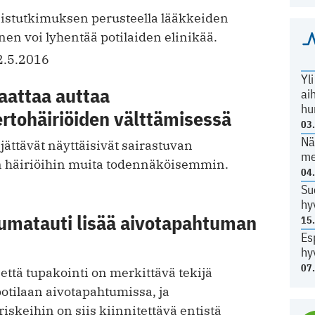
istutkimuksen perusteella lääkkeiden
nen voi lyhentää potilaiden elinikää.
2.5.2016
Yl
aattaa auttaa
ai
hu
rtohäiriöiden välttämisessä
03
Nä
jättävät näyttäisivät sairastuvan
me
n häiriöihin muita todennäköisemmin.
04
Su
hy
matauti lisää aivotapahtuman
15
Es
hy
07
 että tupakointi on merkittävä tekijä
tilaan aivotapahtumissa, ja
iskeihin on siis kiinnitettävä entistä