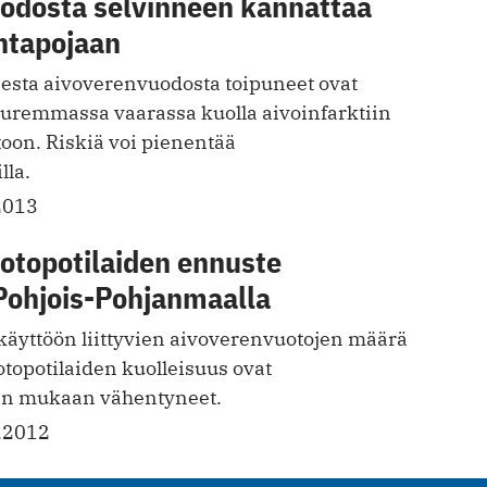
odosta selvinneen kannattaa
ntapojaan
esta aivoverenvuodosta toipuneet ovat
uremmassa vaarassa kuolla aivoinfarktiin
oon. Riskiä voi pienentää
lla.
2013
otopotilaiden ennuste
Pohjois-Pohjanmaalla
 käyttöön liittyvien aivoverenvuotojen määrä
topotilaiden kuolleisuus ovat
en mukaan vähentyneet.
.2012