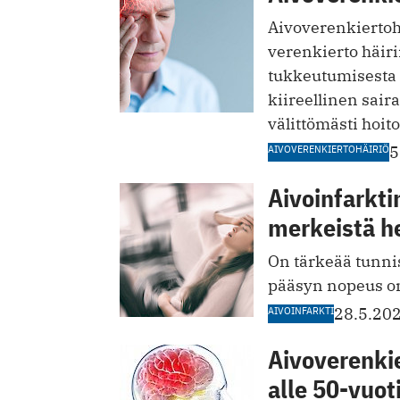
Aivoverenkiertohä
verenkierto häiri
tukkeutumisesta 
kiireellinen sair
välittömästi hoit
AIVOVERENKIERTOHÄIRIÖ
5
Aivoinfarkti
merkeistä he
On tärkeää tunnis
pääsyn nopeus on
AIVOINFARKTI
28.5.20
Aivoverenkie
alle 50-vuoti