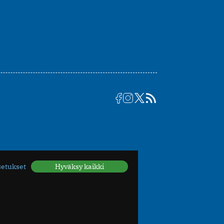
setukset
Hyväksy kaikki