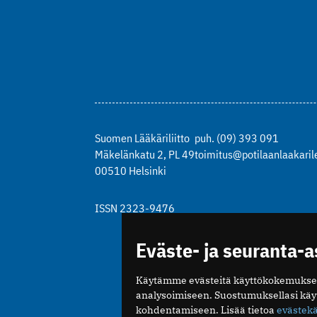
Suomen Lääkäriliitto
puh. (09) 393 091
Mäkelänkatu 2, PL 49
toimitus@potilaanlaakarile
00510 Helsinki
ISSN 2323-9476
Eväste- ja seuranta-
Käytämme evästeitä käyttökokemukse
analysoimiseen. Suostumuksellasi kä
kohdentamiseen. Lisää tietoa
evästek