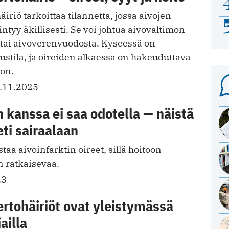
iriö tarkoittaa tilannetta, jossa aivojen
intyy äkillisesti. Se voi johtua aivovaltimon
tai aivoverenvuodosta. Kyseessä on
austila, ja oireiden alkaessa on hakeuduttava
oon.
.11.2025
n kanssa ei saa odotella — näistä
ti sairaalaan
taa aivoinfarktin oireet, sillä hoitoon
 ratkaisevaa.
23
rtohäiriöt ovat yleistymässä
ailla