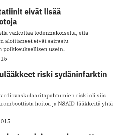
tiinit eivät lisää
otoja
lla vaikuttaa todennäköiseltä, että
n aloittaneet eivät sairastu
 poikkeuksellisen usein.
015
lääkkeet riski sydäninfarktin
kardiovaskulaaritapahtumien riski oli siis
tromboottista hoitoa ja NSAID-lääkkeitä yhtä
2015