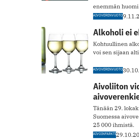
enemmän huomio
AIVOVERENVUOTO
9.11.
Alkoholi ei 
Kohtuullinen alko
voi sen sijaan al
AIVOVERENVUOTO
30.10
Aivoliiton v
aivoverenkie
Tänään 29. lokak
Suomessa aivover
25 000 ihmistä.
AIVOINFARKTI
29.10.2