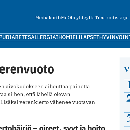
Mediakortti
Me
Ota yhteyttä
Tilaa uutiskirje
PU
DIABETES
ALLERGIA
IHO
MIELI
LAPSET
HYVINVOIN
erenvuoto
V
n aivokudokseen aiheuttaa painetta
aa siihen, että lähellä olevan
 Lisäksi verenkierto vähenee vuotavan
tohäiriö – oireet, syyt ja hoito