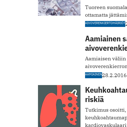
Tuoreen suomala
ottamatta jättämi
AIVOVERENKIERTOHÄIRIÖT
Aamiainen s
aivoverenkie
Aamiaisen väliin 
aivoverenkierro
AAMIAINEN
28.2.2016
Keuhkoahtau
riskiä
Tutkimus osoitti,
keuhkoahtaumapo
kardiovaskulaarir