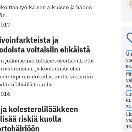
koittaa työikäisen aikuisen ja hänen
än.
2017
ivoinfarkteista ja
doista voitaisiin ehkäistä
Un
vu
 julkaisemat tulokset osoittavat, että
05
irastumisista ja kuolemista olisi
Mi
ämäntapamuutoksilla, mutta varsinkin
va
dännöllisillä toimilla.
26
Lu
2016
ku
ja kolesterolilääkkeen
24
El
lisää riskiä kuolla
va
rtohäiriöön
15