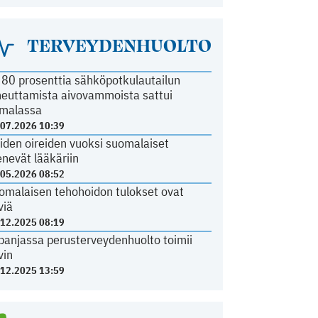
TERVEYDENHUOLTO
i 80 prosenttia sähköpotkulautailun
heuttamista aivovammoista sattui
malassa
.07.2026 10:39
iden oireiden vuoksi suomalaiset
nevät lääkäriin
.05.2026 08:52
omalaisen tehohoidon tulokset ovat
viä
.12.2025 08:19
panjassa perusterveydenhuolto toimii
vin
.12.2025 13:59