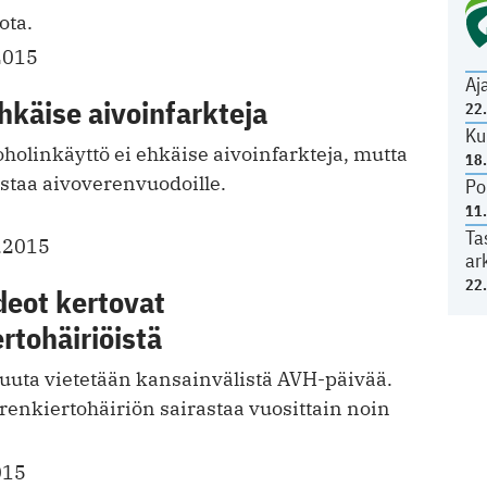
ta.
2015
Aj
ehkäise aivoinfarkteja
22
Ku
holinkäyttö ei ehkäise aivoinfarkteja, mutta
18
tistaa aivoverenvuodoille.
Po
11
Ta
.2015
ar
22
ideot kertovat
rtohäiriöistä
uuta vietetään kansainvälistä AVH-päivää.
enkiertohäiriön sairastaa vuosittain noin
015