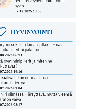
perusterveydenhuolto toimii
hyvin
07.12.2025 13:59
HYVINVOINTI
irytmi sekaisin loman jälkeen – näin
orokausirytmi palautuu
.08.2026 06:13
tä ovat minipillerit ja miten ne
ikuttavat?
.07.2026 19:16
teaalivaihe on normaali osa
ukautiskiertoa
.07.2026 07:04
ohiiri silmässä – ärsyttävä, mutta yleensä
araton vaiva
.07.2026 08:17