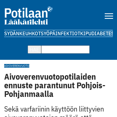
SYDÄN
KEUHKOT
SYÖPÄ
INFEKTIOT
KIPU
DIABETES
A
HAE
AIVOVERENVUOTO
Aivoverenvuotopotilaiden
ennuste parantunut Pohjois-
Pohjanmaalla
Sekä varfariinin käyttöön liittyvien