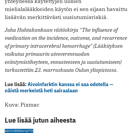
yhteydessä käytettyjen uusien
mielialalääkkeiden käytön ei sen sijaan havaittu
lisäävän merkittävästi uusiutumisriskiä.
Juha Huhtakankaan väitöskirja "The influence of
medication on the incidence, outcome, and recurrence
of primary intracerebral hemorrhage" (Lääkityksen
vaikutus primaarin aivoverenvuodon
esiintymistiheyteen, ennusteeseen ja uusiutumiseen)
tarkastettiin 23. marraskuuta Oulun yliopistossa.
Lue lisää:
Aivoinfarktin kanssa ei saa odotella —
näistä merkeistä heti sairaalaan
Kuva: Pixmac
Lue lisää jutun aiheesta
AIVOVERENVUOTO