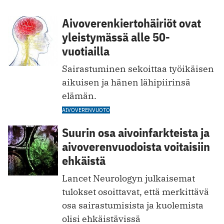
Aivoverenkiertohäiriöt ovat
yleistymässä alle 50-
vuotiailla
Sairastuminen sekoittaa työikäisen
aikuisen ja hänen lähipiirinsä
elämän.
AIVOVERENVUOTO
Suurin osa aivoinfarkteista ja
aivoverenvuodoista voitaisiin
ehkäistä
Lancet Neurologyn julkaisemat
tulokset osoittavat, että merkittävä
osa sairastumisista ja kuolemista
olisi ehkäistävissä