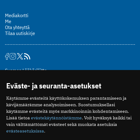
Mediakortti
Me
Ota yhteyttä
Tilaa uutiskirje
Suomen Lääkäriliitto
Mäkelänkatu 2, PL 49
Eväste- ja seuranta-asetukset
00510 Helsinki
puh. (09) 393 091
Käytämme evästeitä käyttökokemuksen parantamiseen ja
toimitus@potilaanlaakarilehti.fi
kävijämäärämme analysoimiseen. Suostumuksellasi
käytämme evästeitä myös markkinoinnin kohdentamiseen.
ISSN 2323-9476
Lisää tietoa
evästekäytännöistämme
. Voit hyväksyä kaikki tai
vain välttämättömät evästeet sekä muokata asetuksia
evästeasetuksissa
.