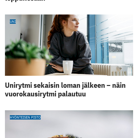
UNI
Unirytmi sekaisin loman jälkeen – näin
vuorokausirytmi palautuu
HYÖNTEISEN PISTO