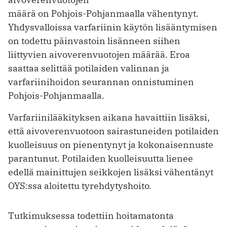
määrä on Pohjois-Pohjanmaalla vähentynyt.
Yhdysvalloissa varfariinin käytön lisääntymisen
on todettu päinvastoin lisänneen siihen
liittyvien aivoverenvuotojen määrää. Eroa
saattaa selittää potilaiden valinnan ja
varfariinihoidon seurannan onnistuminen
Pohjois-Pohjanmaalla.
Varfariinilääkityksen aikana havaittiin lisäksi,
että aivoverenvuotoon sairastuneiden potilaiden
kuolleisuus on pienentynyt ja kokonaisennuste
parantunut. Potilaiden kuolleisuutta lienee
edellä mainittujen seikkojen lisäksi vähentänyt
OYS:ssa aloitettu tyrehdytyshoito.
Tutkimuksessa todettiin hoitamatonta