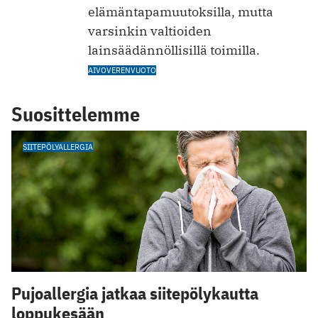
elämäntapamuutoksilla, mutta
varsinkin valtioiden
lainsäädännöllisillä toimilla.
AIVOVERENVUOTO
Suosittelemme
SIITEPÖLYALLERGIA
Pujoallergia jatkaa siitepölykautta
loppukesään