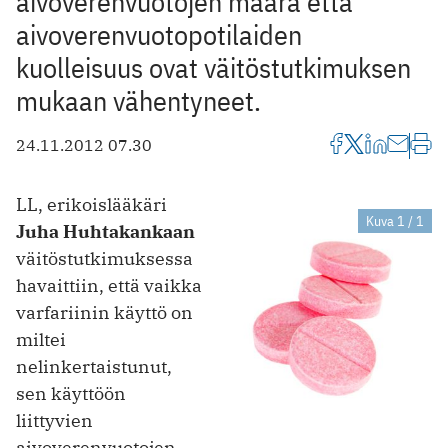
aivoverenvuotojen määrä että
aivoverenvuotopotilaiden
kuolleisuus ovat väitöstutkimuksen
mukaan vähentyneet.
24.11.2012 07.30
LL, erikoislääkäri
Kuva 1 / 1
Juha Huhtakankaan
väitöstutkimuksessa
havaittiin, että vaikka
varfariinin käyttö on
miltei
nelinkertaistunut,
sen käyttöön
liittyvien
aivoverenvuotojen