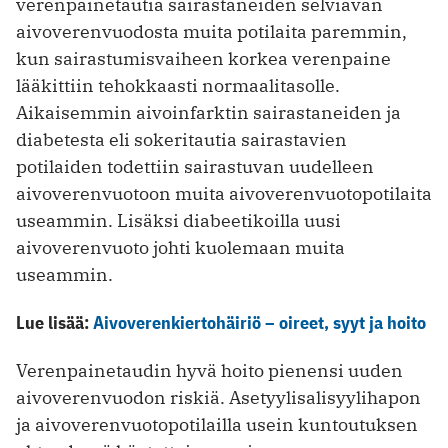
verenpainetautia sairastaneiden selviävän
aivoverenvuodosta muita potilaita paremmin,
kun sairastumisvaiheen korkea verenpaine
lääkittiin tehokkaasti normaalitasolle.
Aikaisemmin aivoinfarktin sairastaneiden ja
diabetesta eli sokeritautia sairastavien
potilaiden todettiin sairastuvan uudelleen
aivoverenvuotoon muita aivoverenvuotopotilaita
useammin. Lisäksi diabeetikoilla uusi
aivoverenvuoto johti kuolemaan muita
useammin.
Lue lisää:
Aivoverenkiertohäiriö – oireet, syyt ja hoito
Verenpainetaudin hyvä hoito pienensi uuden
aivoverenvuodon riskiä. Asetyylisalisyylihapon
ja aivoverenvuotopotilailla usein kuntoutuksen