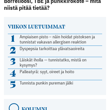
Borrelioosi, TBE ja punkkirokote – mitä
niistä pitää tietää?
VIIKON LUETUIMMAT
1
Ampiaisen pisto – näin hoidat pistoksen ja
tunnistat vakavan allergisen reaktion
2
Dyspepsia tarkoittaa ylävatsaoireita
3
Läiskät iholla — tunnistatko, mistä on
kysymys?
4
Palleatyrä: syyt, oireet ja hoito
5
Tunnista punkin pureman jälki
KOLUMNI