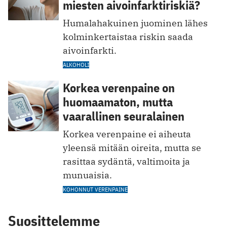
miesten aivoinfarktiriskiä?
Humalahakuinen juominen lähes
kolminkertaistaa riskin saada
aivoinfarkti.
ALKOHOLI
Korkea verenpaine on
huomaamaton, mutta
vaarallinen seuralainen
Korkea verenpaine ei aiheuta
yleensä mitään oireita, mutta se
rasittaa sydäntä, valtimoita ja
munuaisia.
KOHONNUT VERENPAINE
Suosittelemme