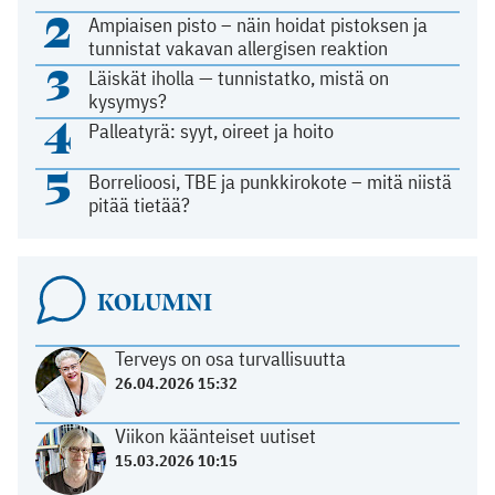
2
Ampiaisen pisto – näin hoidat pistoksen ja
tunnistat vakavan allergisen reaktion
3
Läiskät iholla — tunnistatko, mistä on
kysymys?
4
Palleatyrä: syyt, oireet ja hoito
5
Borrelioosi, TBE ja punkkirokote – mitä niistä
pitää tietää?
KOLUMNI
Terveys on osa turvallisuutta
26.04.2026 15:32
Viikon käänteiset uutiset
15.03.2026 10:15