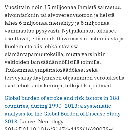
Vuosittain noin 15 miljoonaa ihmistä sairastuu
aivoinfarktiin tai aivoverenvuotoon ja heistä
lähes 6 miljoonaa menehtyy ja 5 miljoonaa
vammautuu pysyvästi. Nyt julkaistut tulokset
osoittavat, että merkittävä osa sairastumisista ja
kuolemista olisi ehkäistävissä
elämäntapamuutoksilla, mutta varsinkin
valtioiden lainsäädännöllisillä toimilla.
Tiukemmat ympäristösäädökset sekä
terveyskäyttäytymisen ohjaaminen verotuksella
ovat tehokkaita keinoja, tutkijat kirjoittavat.
Global burden of stroke and risk factors in 188
countries, during 1990–2013: a systematic
analysis for the Global Burden of Disease Study
2013
. Lancet Neurology
2016;DOI:10.1016/S1474-4422(16)30073-4.