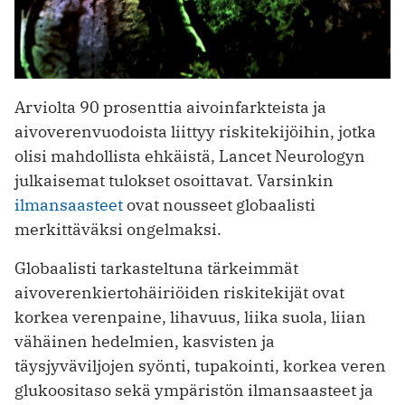
Arviolta 90 prosenttia aivoinfarkteista ja
aivoverenvuodoista liittyy riskitekijöihin, jotka
olisi mahdollista ehkäistä, Lancet Neurologyn
julkaisemat tulokset osoittavat. Varsinkin
ilmansaasteet
ovat nousseet globaalisti
merkittäväksi ongelmaksi.
Globaalisti tarkasteltuna tärkeimmät
aivoverenkiertohäiriöiden riskitekijät ovat
korkea verenpaine, lihavuus, liika suola, liian
vähäinen hedelmien, kasvisten ja
täysjyväviljojen syönti, tupakointi, korkea veren
glukoositaso sekä ympäristön ilmansaasteet ja