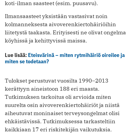
koti-ilman saasteet (esim. puusavu).
Ilmansaasteet yksistään vastasivat noin
kolmanneksesta aivoverenkiertohäiriöihin
liitetystä taakasta. Erityisesti ne olivat ongelma
köyhissä ja kehittyvissä maissa.
Lue lisää:
Eteisvärinä – miten rytmihäiriö oireilee ja
miten se todetaan?
Tulokset perustuvat vuosilta 1990–2013
kerättyyn aineistoon 188 eri maasta.
Tutkimuksen tarkoitus oli arvioida miten
suurelta osin aivoverenkiertohäiriöt ja niistä
aiheutuvat moninaiset terveysongelmat olisi
ehkäistävissä. Tutkimuksessa tarkasteltiin
kaikkiaan 17 eri riskitekijän vaikutuksia.