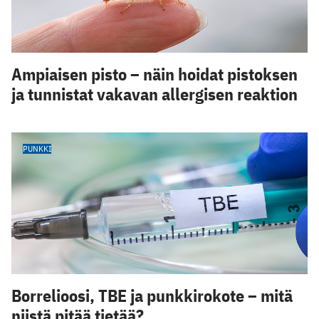
Ampiaisen pisto – näin hoidat pistoksen
ja tunnistat vakavan allergisen reaktion
PUNKKI
Borrelioosi, TBE ja punkkirokote – mitä
niistä pitää tietää?