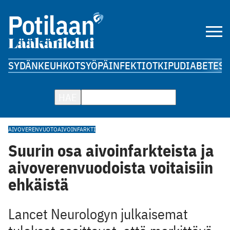
SYDÄN
KEUHKOT
SYÖPÄ
INFEKTIOT
KIPU
DIABETES
A
HAE
AIVOVERENVUOTO
AIVOINFARKTI
Suurin osa aivoinfarkteista ja
aivoverenvuodoista voitaisiin
ehkäistä
Lancet Neurologyn julkaisemat