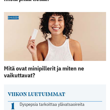
EHKÄISY
Mitä ovat minipillerit ja miten ne
vaikuttavat?
VIIKON LUETUIMMAT
1
Dyspepsia tarkoittaa ylävatsaoireita