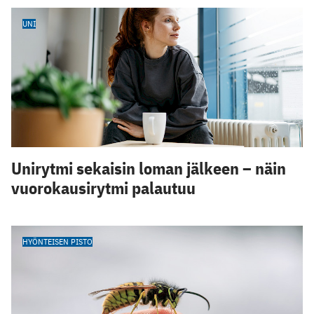
UNI
Unirytmi sekaisin loman jälkeen – näin
vuorokausirytmi palautuu
HYÖNTEISEN PISTO