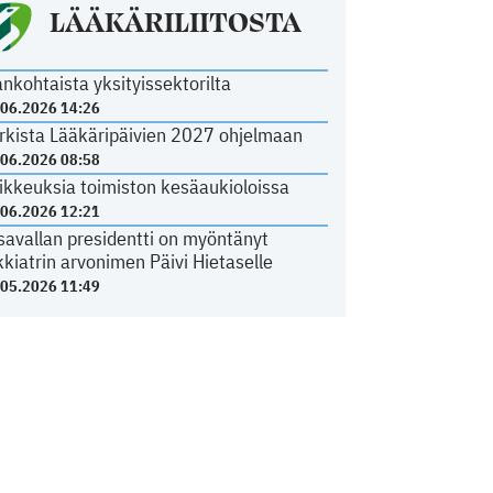
LÄÄKÄRILIITOSTA
ankohtaista yksityissektorilta
.06.2026 14:26
rkista Lääkäripäivien 2027 ohjelmaan
.06.2026 08:58
ikkeuksia toimiston kesäaukioloissa
.06.2026 12:21
savallan presidentti on myöntänyt
kkiatrin arvonimen Päivi Hietaselle
.05.2026 11:49