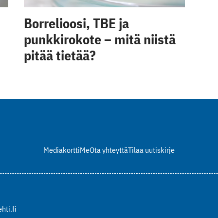
Borrelioosi, TBE ja
punkkirokote – mitä niistä
pitää tietää?
Mediakortti
Me
Ota yhteyttä
Tilaa uutiskirje
hti.fi