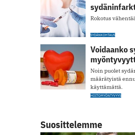
sydäninfarkt
Rokotus vähentä
SYDÄNKOHTAUS
Voidaanko sy
myöntyvyytt
Noin puolet sydän
määrätyistä ennu
käyttämättä.
HOITOMYÖNTYVYYS
Suosittelemme