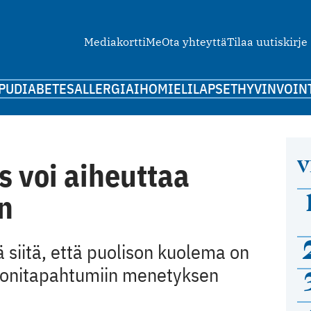
Mediakortti
Me
Ota yhteyttä
Tilaa uutiskirje
PU
DIABETES
ALLERGIA
IHO
MIELI
LAPSET
HYVINVOIN
V
 voi aiheuttaa
n
ä siitä, että puolison kuolema on
suonitapahtumiin menetyksen