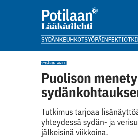
SYDÄN
KEUHKOT
SYÖPÄ
INFEKTIOT
KI
SYDÄNINFARKTI
Puolison menetys
sydänkohtaukse
Tutkimus tarjoaa lisänäyttö
yhteydessä sydän- ja veri
jälkeisinä viikkoina.