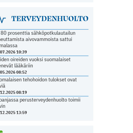
TERVEYDENHUOLTO
i 80 prosenttia sähköpotkulautailun
heuttamista aivovammoista sattui
malassa
.07.2026 10:39
iden oireiden vuoksi suomalaiset
nevät lääkäriin
.05.2026 08:52
omalaisen tehohoidon tulokset ovat
viä
.12.2025 08:19
panjassa perusterveydenhuolto toimii
vin
.12.2025 13:59