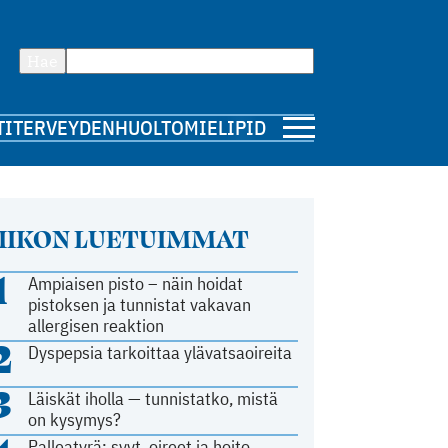
Hae
TI
TERVEYDENHUOLTO
MIELIPIDE
IIKON LUETUIMMAT
1
Ampiaisen pisto – näin hoidat
pistoksen ja tunnistat vakavan
allergisen reaktion
2
Dyspepsia tarkoittaa ylävatsaoireita
3
Läiskät iholla — tunnistatko, mistä
on kysymys?
Palleatyrä: syyt, oireet ja hoito