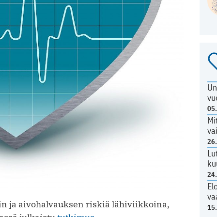
Un
vu
05
Mi
va
26
Lu
ku
24
El
va
n ja aivohalvauksen riskiä lähiviikkoina,
15