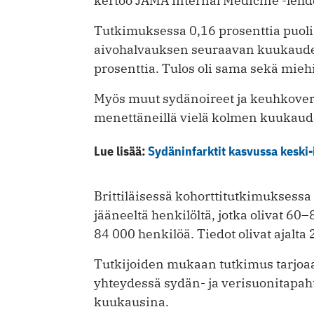
kertoo JAMA Internal Medicine -lehd
Tutkimuksessa 0,16 prosenttia puoli
aivohalvauksen seuraavan kuukauden
prosenttia. Tulos oli sama sekä miehil
Myös muut sydänoireet ja keuhkoveri
menettäneillä vielä kolmen kuukaud
Lue lisää:
Sydäninfarktit kasvussa keski-ik
Brittiläisessä kohorttitutkimuksessa t
jääneeltä henkilöltä, jotka olivat 60
84 000 henkilöä. Tiedot olivat ajalt
Tutkijoiden mukaan tutkimus tarjoaa 
yhteydessä sydän- ja verisuonitapah
kuukausina.