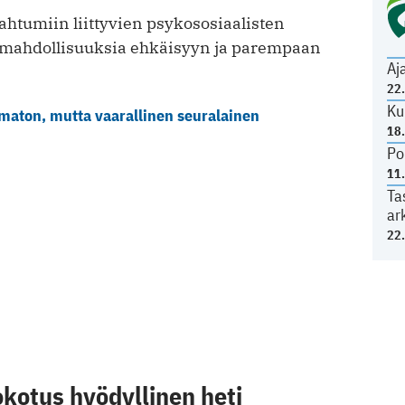
ahtumiin liittyvien psykososiaalisten
 mahdollisuuksia ehkäisyyn ja parempaan
Aj
22
Ku
aton, mutta vaarallinen seuralainen
18
Po
11
Ta
ar
22
kotus hyödyllinen heti