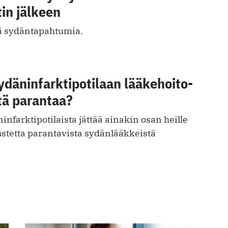
in jälkeen
ä sydäntapahtumia.
däninfarkti­potilaan lääkehoito­
ä parantaa?
infarktipotilaista jättää ainakin osan heille
stetta parantavista sydänlääkkeistä