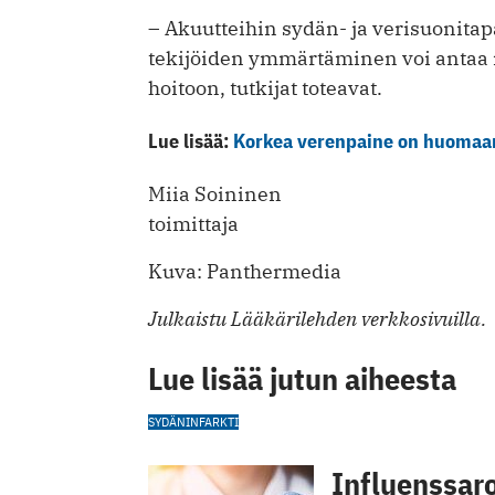
– Akuutteihin sydän- ja verisuonitap
tekijöiden ymmärtäminen voi antaa
hoitoon, tutkijat toteavat.
Lue lisää:
Korkea verenpaine on huomaam
Miia Soininen
toimittaja
Kuva: Panthermedia
Julkaistu Lääkärilehden verkkosivuilla.
Lue lisää jutun aiheesta
SYDÄNINFARKTI
Influenssaro