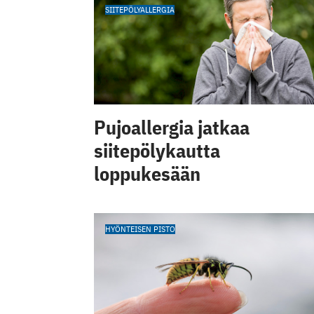
SIITEPÖLYALLERGIA
Pujoallergia jatkaa
siitepölykautta
loppukesään
HYÖNTEISEN PISTO