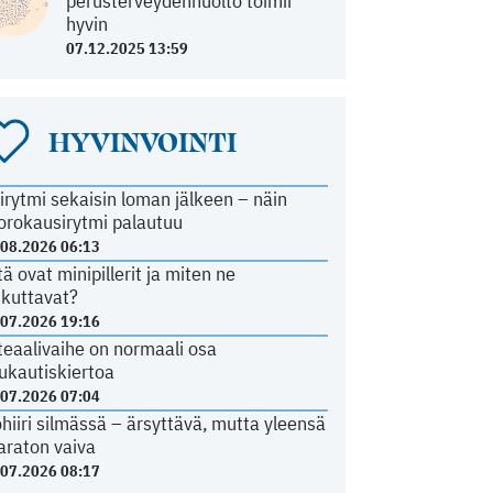
perusterveydenhuolto toimii
hyvin
07.12.2025 13:59
HYVINVOINTI
irytmi sekaisin loman jälkeen – näin
orokausirytmi palautuu
.08.2026 06:13
tä ovat minipillerit ja miten ne
ikuttavat?
.07.2026 19:16
teaalivaihe on normaali osa
ukautiskiertoa
.07.2026 07:04
ohiiri silmässä – ärsyttävä, mutta yleensä
araton vaiva
.07.2026 08:17