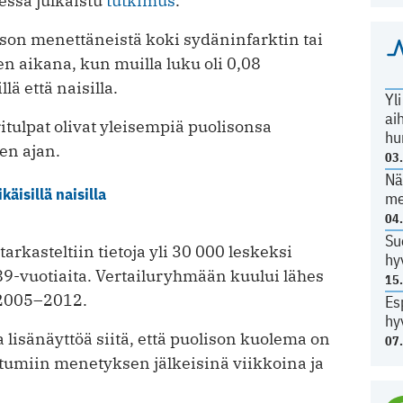
essä julkaistu
tutkimus
.
son menettäneistä koki sydäninfarktin tai
 aikana, kun muilla luku oli 0,08
lä että naisilla.
Yl
ai
tulpat olivat yleisempiä puolisonsa
hu
en ajan.
03
Nä
äisillä naisilla
me
04
Su
arkasteltiin tietoja yli 30 000 leskeksi
hy
–89-vuotiaita. Vertailuryhmään kuului lähes
15
a 2005–2012.
Es
hy
lisänäyttöä siitä, että puolison kuolema on
07
tumiin menetyksen jälkeisinä viikkoina ja