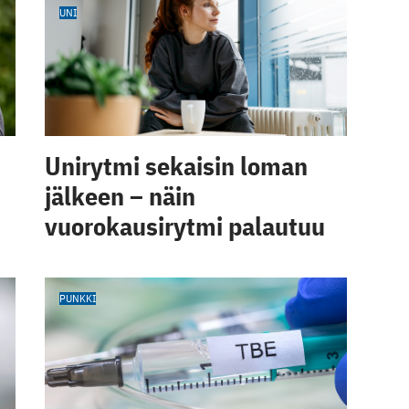
UNI
Unirytmi sekaisin loman
jälkeen – näin
vuorokausirytmi palautuu
PUNKKI