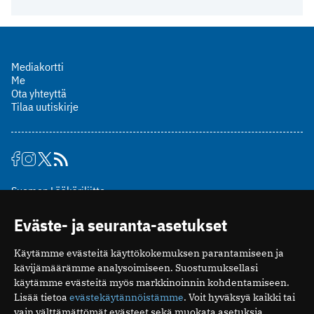
Mediakortti
Me
Ota yhteyttä
Tilaa uutiskirje
Suomen Lääkäriliitto
Mäkelänkatu 2, PL 49
Eväste- ja seuranta-asetukset
00510 Helsinki
puh. (09) 393 091
Käytämme evästeitä käyttökokemuksen parantamiseen ja
toimitus@potilaanlaakarilehti.fi
kävijämäärämme analysoimiseen. Suostumuksellasi
käytämme evästeitä myös markkinoinnin kohdentamiseen.
ISSN 2323-9476
Lisää tietoa
evästekäytännöistämme
. Voit hyväksyä kaikki tai
vain välttämättömät evästeet sekä muokata asetuksia