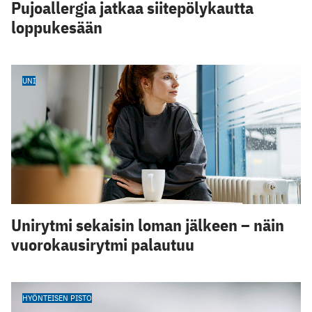
Pujoallergia jatkaa siitepölykautta
loppukesään
UNI
Unirytmi sekaisin loman jälkeen – näin
vuorokausirytmi palautuu
HYÖNTEISEN PISTO