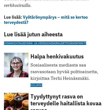
verkkosivuilla.
Lue lisää:
Vyötärönympärys – mitä se kertoo
terveydestä?
Lue lisää jutun aiheesta
SYDÄNKOHTAUS
SYDÄN- JA VERISUONISAIRAUDET
SYDÄNINFARKTI
Halpa henkivakuutus
Sosiaalisesta mediasta saa
rasvasotaan hyvää polttoainetta,
kirjoittaa Terhi Heinäsmäki.
KOLUMNI
Tyydyttynyt rasva on
terveydelle haitallista kovaa