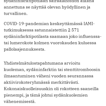
sydäninfarktipotilaan sairaalahoidon aikana
annettuna se näyttää olevan hyödyllinen ja
turvallinen.
COVID-19-pandemian keskeyttämässä IAMI-
tutkimuksessa satunnaistettiin 2 571
sydäninfarktipotilasta saamaan joko influenssa-
tai lumerokote kolmen vuorokauden kuluessa
pallolaajennuksesta.
Yhdistelmätulostapahtumana arvioitu
kuoleman, sydäninfarktin tai stenttitromboosin
ilmaantuminen väheni vuoden seurannassa
aktiivirokoteryhmässä merkittävästi.
Kokonaiskuolleisuuskin oli rokotteen saaneilla
pienempi, ja tämä johtui sydänkuolemien
vähenemisestä.