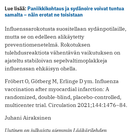
Lue lisää:
Paniikkikohtaus ja sydänoire voivat tuntua
samalta – näin erotat ne toisistaan
Influenssarokotusta suositellaan sydänpotilaille,
mutta se on edelleen alikäytetty
preventiomenetelmä. Rokotuksen
tulehdusreaktiota vähentävän vaikutuksen on
ajateltu stabiloivan sepelvaltimoplakkeja
influenssan ehkäisyn ohella.
Fröbert O, Götberg M, Erlinge D ym. Influenza
vaccination after myocardial infarction: A
randomized, double-blind, placebo-controlled,
multicenter trial. Circulation 2021;144:1476–84.
Juhani Airaksinen
Uutinen on julkaistu aiemmin Lääkärilehden