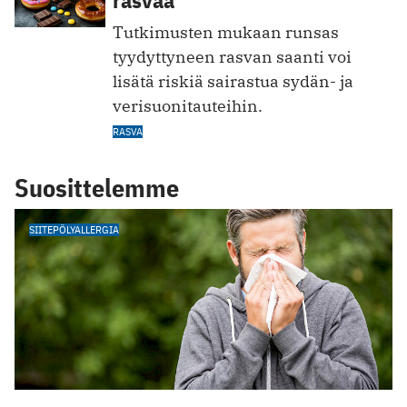
rasvaa
Tutkimusten mukaan runsas
tyydyttyneen rasvan saanti voi
lisätä riskiä sairastua sydän- ja
verisuonitauteihin.
RASVA
Suosittelemme
SIITEPÖLYALLERGIA