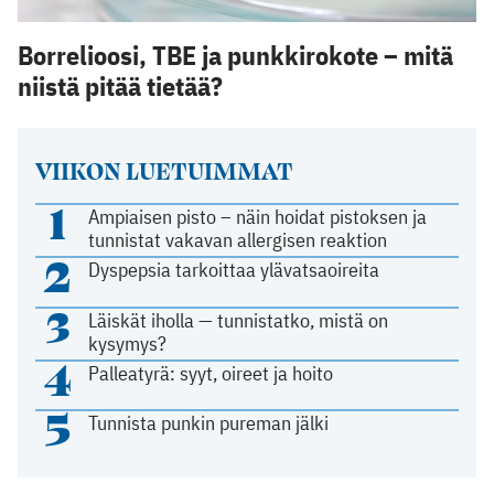
Borrelioosi, TBE ja punkkirokote – mitä
niistä pitää tietää?
VIIKON LUETUIMMAT
1
Ampiaisen pisto – näin hoidat pistoksen ja
tunnistat vakavan allergisen reaktion
2
Dyspepsia tarkoittaa ylävatsaoireita
3
Läiskät iholla — tunnistatko, mistä on
kysymys?
4
Palleatyrä: syyt, oireet ja hoito
5
Tunnista punkin pureman jälki