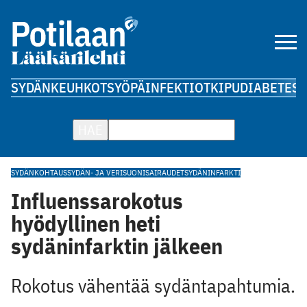
SYDÄN
KEUHKOT
SYÖPÄ
INFEKTIOT
KIPU
DIABETES
A
HAE
SYDÄNKOHTAUS
SYDÄN- JA VERISUONISAIRAUDET
SYDÄNINFARKTI
Influenssarokotus
hyödyllinen heti
sydäninfarktin jälkeen
Rokotus vähentää sydäntapahtumia.