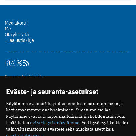
Mediakortti
Me
Ota yhteyttä
Tilaa uutiskirje
Suomen Lääkäriliitto
Mäkelänkatu 2, PL 49
Eväste- ja seuranta-asetukset
00510 Helsinki
puh. (09) 393 091
Käytämme evästeitä käyttökokemuksen parantamiseen ja
toimitus@potilaanlaakarilehti.fi
kävijämäärämme analysoimiseen. Suostumuksellasi
käytämme evästeitä myös markkinoinnin kohdentamiseen.
ISSN 2323-9476
Lisää tietoa
evästekäytännöistämme
. Voit hyväksyä kaikki tai
vain välttämättömät evästeet sekä muokata asetuksia
evästeasetuksissa
.