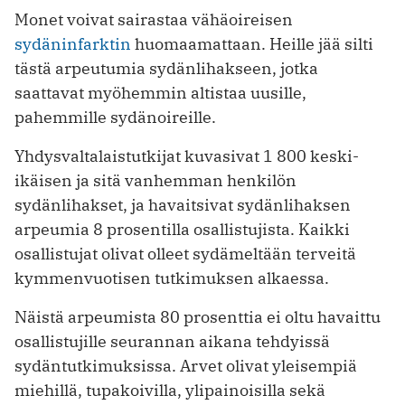
Monet voivat sairastaa vähäoireisen
sydäninfarktin
huomaamattaan. Heille jää silti
tästä arpeutumia sydänlihakseen, jotka
saattavat myöhemmin altistaa uusille,
pahemmille sydänoireille.
Yhdysvaltalaistutkijat kuvasivat 1 800 keski-
ikäisen ja sitä vanhemman henkilön
sydänlihakset, ja havaitsivat sydänlihaksen
arpeumia 8 prosentilla osallistujista. Kaikki
osallistujat olivat olleet sydämeltään terveitä
kymmenvuotisen tutkimuksen alkaessa.
Näistä arpeumista 80 prosenttia ei oltu havaittu
osallistujille seurannan aikana tehdyissä
sydäntutkimuksissa. Arvet olivat yleisempiä
miehillä, tupakoivilla, ylipainoisilla sekä