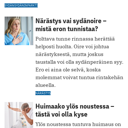
SYDÄN
SYDÄNINFARKTI
Närästys vai sydänoire –
mistä eron tunnistaa?
Polttava tunne rinnassa herättää
helposti huolta. Oire voi johtua
närästyksestä, mutta joskus
taustalla voi olla sydänperäinen syy.
Ero ei aina ole selvä, koska
molemmat voivat tuntua rintakehän
alueella.
NÄRÄSTYS
Huimaako ylös noustessa –
tästä voi olla kyse
Ylös noustessa tuntuva huimaus on