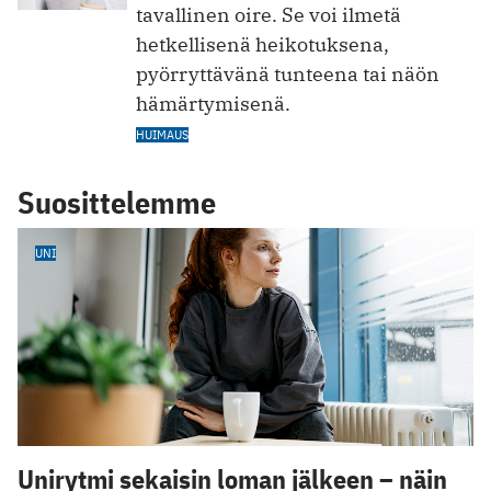
tavallinen oire. Se voi ilmetä
hetkellisenä heikotuksena,
pyörryttävänä tunteena tai näön
hämärtymisenä.
HUIMAUS
Suosittelemme
UNI
Unirytmi sekaisin loman jälkeen – näin