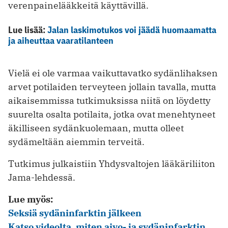
verenpainelääkkeitä käyttävillä.
Lue lisää:
Jalan laskimotukos voi jäädä huomaamatta
ja aiheuttaa vaaratilanteen
Vielä ei ole varmaa vaikuttavatko sydänlihaksen
arvet potilaiden terveyteen jollain tavalla, mutta
aikaisemmissa tutkimuksissa niitä on löydetty
suurelta osalta potilaita, jotka ovat menehtyneet
äkilliseen sydänkuolemaan, mutta olleet
sydämeltään aiemmin terveitä.
Tutkimus julkaistiin Yhdysvaltojen lääkäriliiton
Jama-lehdessä.
Lue myös:
Seksiä sydäninfarktin jälkeen
Katso videolta, miten aivo- ja sydäninfarktin