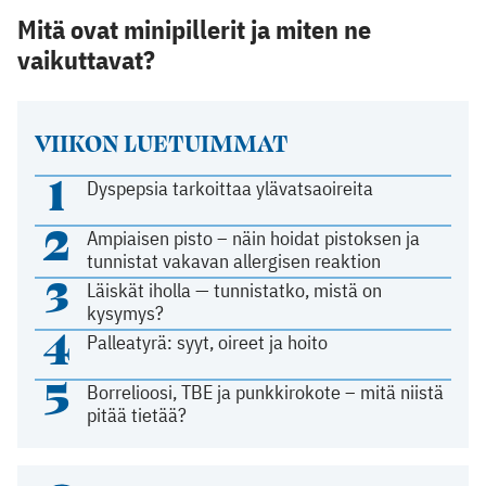
Mitä ovat minipillerit ja miten ne
vaikuttavat?
VIIKON LUETUIMMAT
1
Dyspepsia tarkoittaa ylävatsaoireita
2
Ampiaisen pisto – näin hoidat pistoksen ja
tunnistat vakavan allergisen reaktion
3
Läiskät iholla — tunnistatko, mistä on
kysymys?
4
Palleatyrä: syyt, oireet ja hoito
5
Borrelioosi, TBE ja punkkirokote – mitä niistä
pitää tietää?