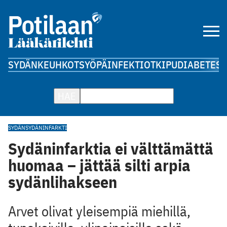
SYDÄN
KEUHKOT
SYÖPÄ
INFEKTIOT
KIPU
DIABETES
A
HAE
SYDÄN
SYDÄNINFARKTI
Sydäninfarktia ei välttämättä
huomaa – jättää silti arpia
sydänlihakseen
Arvet olivat yleisempiä miehillä,