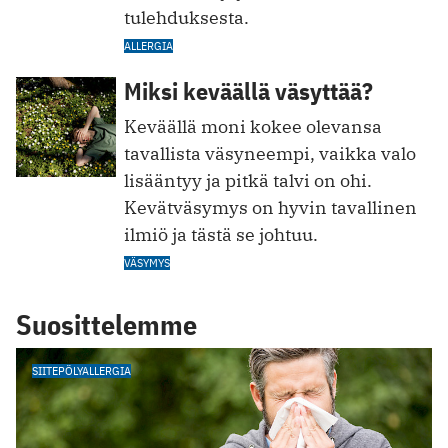
tulehduksesta.
ALLERGIA
Miksi keväällä väsyttää?
Keväällä moni kokee olevansa
tavallista väsyneempi, vaikka valo
lisääntyy ja pitkä talvi on ohi.
Kevätväsymys on hyvin tavallinen
ilmiö ja tästä se johtuu.
VÄSYMYS
Suosittelemme
SIITEPÖLYALLERGIA