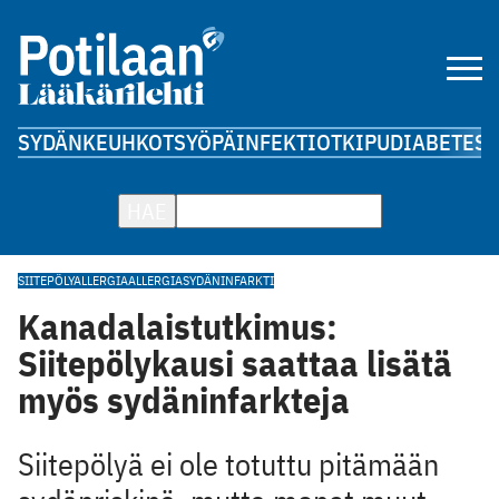
SYDÄN
KEUHKOT
SYÖPÄ
INFEKTIOT
KIPU
DIABETES
A
HAE
SIITEPÖLYALLERGIA
ALLERGIA
SYDÄNINFARKTI
Kanadalaistutkimus:
Siitepölykausi saattaa lisätä
myös sydäninfarkteja
Siitepölyä ei ole totuttu pitämään