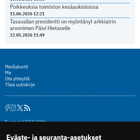
Poikkeuksia toimiston kesäaukioloissa
11.06.2026 12:21
Tasavallan presidentti on myöntänyt arkkiatrin
arvonimen Päivi Hietaselle
22.05.2026 11:49
Mediakortti
Me
Ota yhteyttä
Tilaa uutiskirje
Suomen Lääkäriliitto
Mäkelänkatu 2, PL 49
Eväste- ja seuranta-asetukset
00510 Helsinki