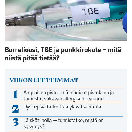
Borrelioosi, TBE ja punkkirokote – mitä
niistä pitää tietää?
VIIKON LUETUIMMAT
1
Ampiaisen pisto – näin hoidat pistoksen ja
tunnistat vakavan allergisen reaktion
2
Dyspepsia tarkoittaa ylävatsaoireita
3
Läiskät iholla — tunnistatko, mistä on
kysymys?