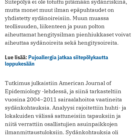
Siitepölyä ei ole totuttu pitämään sydänriskinä,
mutta monet muut ilman epäpuhtaudet on
yhdistetty sydänoireisiin. Muun muassa
teollisuuden, liikenteen ja puun polton
aiheuttamat hengitysilman pienhiukkaset voivat
aiheuttaa sydänoireita sekä hengitysoireita.
Lue lisää:
Pujoallergia jatkaa siitepölykautta
loppukesään
Tutkimus julkaistiin American Journal of
Epidemiology -lehdessä, ja siinä tarkasteltiin
vuosina 2004–2011 sairaalahoitoa vaatineita
sydänkohtauksia. Analyysi rajoitettiin huhti- ja
lokakuiden välissä sattuneisiin tapauksiin ja
niitä verrattiin osallistujien asuinpaikkojen
ilmanmittaustuloksiin. Sydänkohtauksia oli