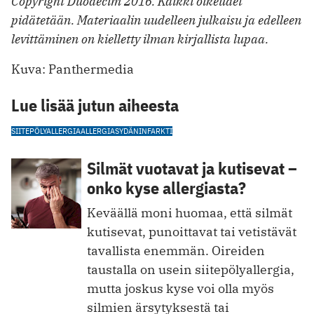
Copyright Duodecim 2016. Kaikki oikeudet
pidätetään. Materiaalin uudelleen julkaisu ja edelleen
levittäminen on kielletty ilman kirjallista lupaa.
Kuva: Panthermedia
Lue lisää jutun aiheesta
SIITEPÖLYALLERGIA
ALLERGIA
SYDÄNINFARKTI
Silmät vuotavat ja kutisevat –
onko kyse allergiasta?
Keväällä moni huomaa, että silmät
kutisevat, punoittavat tai vetistävät
tavallista enemmän. Oireiden
taustalla on usein siitepölyallergia,
mutta joskus kyse voi olla myös
silmien ärsytyksestä tai