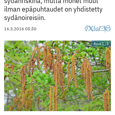
sydänriskinä, mutta monet muut
ilman epäpuhtaudet on yhdistetty
sydänoireisiin.
16.3.2016 05.50
Kuva 1 / 1