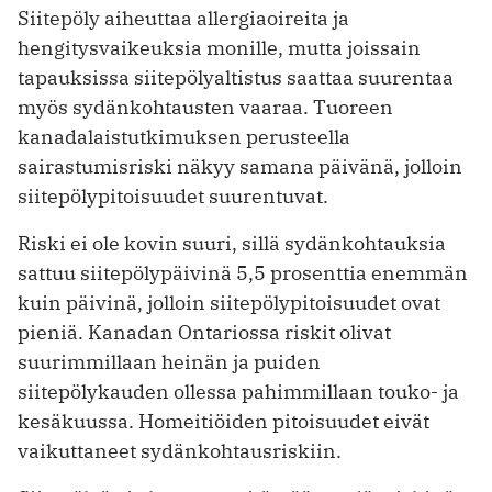
Siitepöly aiheuttaa allergiaoireita ja
hengitysvaikeuksia monille, mutta joissain
tapauksissa siitepölyaltistus saattaa suurentaa
myös sydänkohtausten vaaraa. Tuoreen
kanadalaistutkimuksen perusteella
sairastumisriski näkyy samana päivänä, jolloin
siitepölypitoisuudet suurentuvat.
Riski ei ole kovin suuri, sillä sydänkohtauksia
sattuu siitepölypäivinä 5,5 prosenttia enemmän
kuin päivinä, jolloin siitepölypitoisuudet ovat
pieniä. Kanadan Ontariossa riskit olivat
suurimmillaan heinän ja puiden
siitepölykauden ollessa pahimmillaan touko- ja
kesäkuussa. Homeitiöiden pitoisuudet eivät
vaikuttaneet sydänkohtausriskiin.