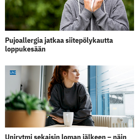
Pujoallergia jatkaa siitepölykautta
loppukesään
UNI
Unirytmi sekaisin loman jälkeen – näin