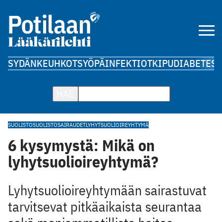
SYDÄN
KEUHKOT
SYÖPÄ
INFEKTIOT
KIPU
DIABETES
A
HAE
SUOLISTO
SUOLISTOSAIRAUDET
LYHYTSUOLIOIREYHTYMÄ
6 kysymystä: Mikä on
lyhytsuolioireyhtymä?
Lyhytsuolioireyhtymään sairastuvat
tarvitsevat pitkäaikaista seurantaa