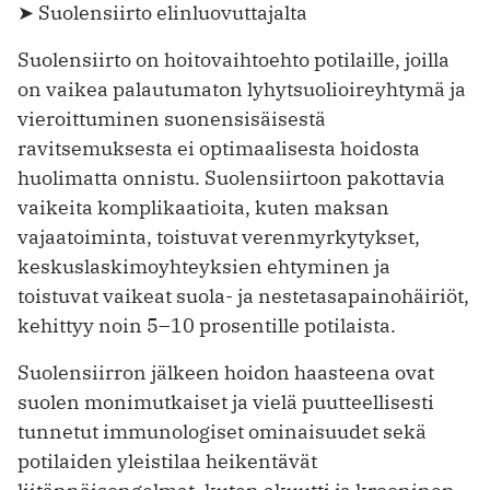
➤ Suolensiirto elinluovuttajalta
Suolensiirto on hoitovaihtoehto potilaille, joilla
on vaikea palautumaton lyhytsuolioireyhtymä ja
vieroittuminen suonensisäisestä
ravitsemuksesta ei optimaalisesta hoidosta
huolimatta onnistu. Suolensiirtoon pakottavia
vaikeita komplikaatioita, kuten maksan
vajaatoiminta, toistuvat verenmyrkytykset,
keskuslaskimoyhteyksien ehtyminen ja
toistuvat vaikeat suola- ja nestetasapainohäiriöt,
kehittyy noin 5–10 prosentille potilaista.
Suolensiirron jälkeen hoidon haasteena ovat
suolen monimutkaiset ja vielä puutteellisesti
tunnetut immunologiset ominaisuudet sekä
potilaiden yleistilaa heikentävät