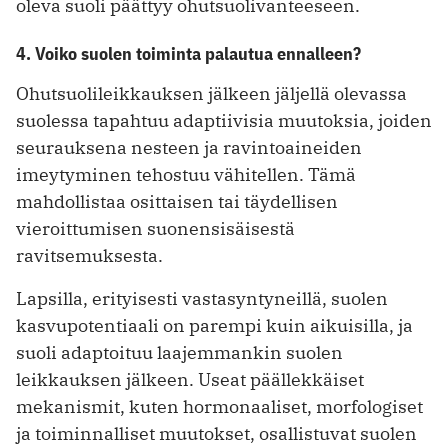
oleva suoli päättyy ohutsuolivanteeseen.
4. Voiko suolen toiminta palautua ennalleen?
Ohutsuolileikkauksen jälkeen jäljellä olevassa
suolessa tapahtuu adaptiivisia muutoksia, joiden
seurauksena nesteen ja ravintoaineiden
imeytyminen tehostuu vähitellen. Tämä
mahdollistaa osittaisen tai täydellisen
vieroittumisen suonensisäisestä
ravitsemuksesta.
Lapsilla, erityisesti vastasyntyneillä, suolen
kasvupotentiaali on parempi kuin aikuisilla, ja
suoli adaptoituu laajemmankin suolen
leikkauksen jälkeen. Useat päällekkäiset
mekanismit, kuten hormonaaliset, morfologiset
ja toiminnalliset muutokset, osallistuvat suolen