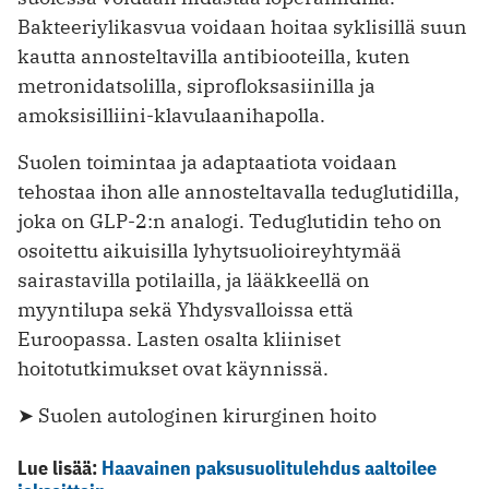
Bakteeriylikasvua voidaan hoitaa syklisillä suun
kautta annosteltavilla antibiooteilla, kuten
metronidatsolilla, siprofloksasiinilla ja
amoksisilliini-klavulaanihapolla.
Suolen toimintaa ja adaptaatiota voidaan
tehostaa ihon alle annosteltavalla teduglutidilla,
joka on GLP-2:n analogi. Teduglutidin teho on
osoitettu aikuisilla lyhytsuolioireyhtymää
sairastavilla potilailla, ja lääkkeellä on
myyntilupa sekä Yhdysvalloissa että
Euroopassa. Lasten osalta kliiniset
hoitotutkimukset ovat käynnissä.
➤ Suolen autologinen kirurginen hoito
Lue lisää:
Haavainen paksusuolitulehdus aaltoilee