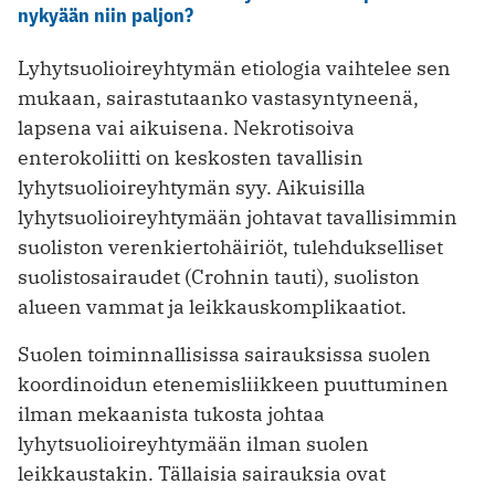
nykyään niin paljon?
Lyhytsuolioireyhtymän etiologia vaihtelee sen
mukaan, sairastutaanko vastasyntyneenä,
lapsena vai aikuisena. Nekrotisoiva
enterokoliitti on keskosten tavallisin
lyhytsuolioireyhtymän syy. Aikuisilla
lyhytsuolioireyhtymään johtavat tavallisimmin
suoliston verenkiertohäiriöt, tulehdukselliset
suolistosairaudet (Crohnin tauti), suoliston
alueen vammat ja leikkauskomplikaatiot.
Suolen toiminnallisissa sairauksissa suolen
koordinoidun etenemisliikkeen puuttuminen
ilman mekaanista tukosta johtaa
lyhytsuolioireyhtymään ilman suolen
leikkaustakin. Tällaisia sairauksia ovat