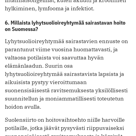
liitännäisongelmat, kuten akuutti ja krooninen
hylkiminen, lymfooma ja infektiot.
6. Millaista lyhytsuolioireyhtymää sairastavan hoito
on Suomessa?
Lyhytsuolioireyhtymää sairastavien ennuste on
parantunut viime vuosina huomattavasti, ja
valtaosa potilaista voi saavuttaa hyvän
elämänlaadun. Suurin osa
lyhytsuolioireyhtymää sairastavista lapsista ja
aikuisista pystyy vieroittumaan
suonensisäisestä ravitsemuksesta yksilöllisesti
suunnitellun ja moniammatillisesti toteutetun
hoidon avulla.
Suolensiirto on hoitovaihtoehto niille harvoille
potilaille, jotka jäävät pysyvästi riippuvaiseksi