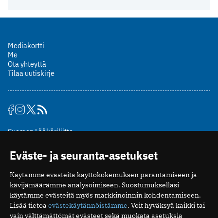
Mediakortti
Me
Ota yhteyttä
Tilaa uutiskirje
Suomen Lääkäriliitto
Mäkelänkatu 2, PL 49
Eväste- ja seuranta-asetukset
00510 Helsinki
puh. (09) 393 091
Käytämme evästeitä käyttökokemuksen parantamiseen ja
toimitus@potilaanlaakarilehti.fi
kävijämäärämme analysoimiseen. Suostumuksellasi
käytämme evästeitä myös markkinoinnin kohdentamiseen.
ISSN 2323-9476
Lisää tietoa
evästekäytännöistämme
. Voit hyväksyä kaikki tai
vain välttämättömät evästeet sekä muokata asetuksia