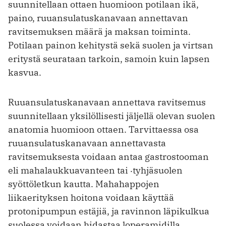
suunnitellaan ottaen huomioon potilaan ikä,
paino, ruuansulatuskanavaan annettavan
ravitsemuksen määrä ja maksan toiminta.
Potilaan painon kehitystä sekä suolen ja virtsan
eritystä seurataan tarkoin, samoin kuin lapsen
kasvua.
Ruuansulatuskanavaan annettava ravitsemus
suunnitellaan yksilöllisesti jäljellä olevan suolen
anatomia huomioon ottaen. Tarvittaessa osa
ruuansulatuskanavaan annettavasta
ravitsemuksesta voidaan antaa gastrostooman
eli mahalaukkuavanteen tai ‧tyhjäsuolen
syöttöletkun kautta. Mahahappojen
liikaerityksen hoitona voidaan käyttää
protonipumpun estäjiä, ja ravinnon läpikulkua
suolessa voidaan hidastaa loperamidilla.