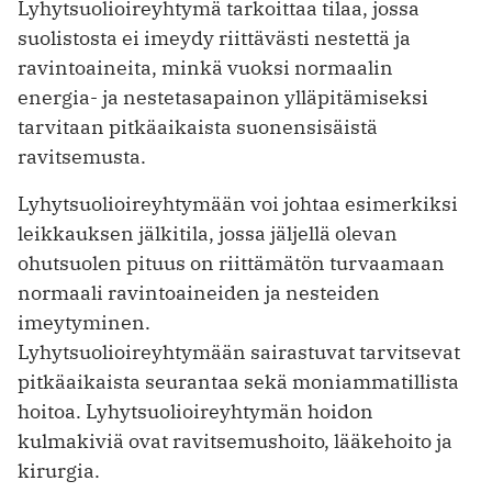
Lyhytsuolioireyhtymä tarkoittaa tilaa, jossa
suolistosta ei imeydy riittävästi nestettä ja
ravintoaineita, minkä vuoksi normaalin
energia- ja nestetasapainon ylläpitämiseksi
tarvitaan pitkäaikaista suonensisäistä
ravitsemusta.
Lyhytsuolioireyhtymään voi johtaa esimerkiksi
leikkauksen jälkitila, jossa jäljellä olevan
ohutsuolen pituus on riittämätön turvaamaan
normaali ravintoaineiden ja nesteiden
imeytyminen.
Lyhytsuolioireyhtymään sairastuvat tarvitsevat
pitkäaikaista seurantaa sekä moniammatillista
hoitoa. Lyhytsuolioireyhtymän hoidon
kulmakiviä ovat ravitsemushoito, lääkehoito ja
kirurgia.