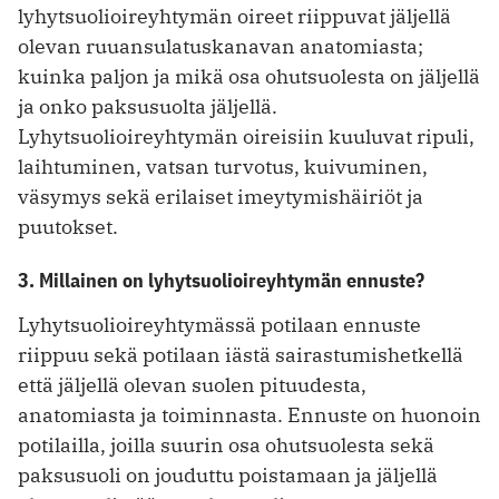
lyhytsuolioireyhtymän oireet riippuvat jäljellä
olevan ruuansulatuskanavan anatomiasta;
kuinka paljon ja mikä osa ohutsuolesta on jäljellä
ja onko paksusuolta jäljellä.
Lyhytsuolioireyhtymän oireisiin kuuluvat ripuli,
laihtuminen, vatsan turvotus, kuivuminen,
väsymys sekä erilaiset imeytymishäiriöt ja
puutokset.
3. Millainen on lyhytsuolioireyhtymän ennuste?
Lyhytsuolioireyhtymässä potilaan ennuste
riippuu sekä potilaan iästä sairastumishetkellä
että jäljellä olevan suolen pituudesta,
anatomiasta ja toiminnasta. Ennuste on huonoin
potilailla, joilla suurin osa ohutsuolesta sekä
paksusuoli on jouduttu poistamaan ja jäljellä