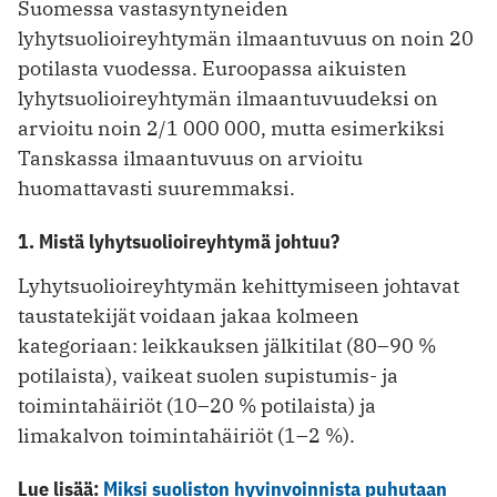
Suomessa vastasyntyneiden
lyhytsuolioireyhtymän ilmaantuvuus on noin 20
potilasta vuodessa. Euroopassa aikuisten
lyhytsuolioireyhtymän ilmaantuvuudeksi on
arvioitu noin 2/1 000 000, mutta esimerkiksi
Tanskassa ilmaantuvuus on arvioitu
huomattavasti suuremmaksi.
1. Mistä lyhytsuolioireyhtymä johtuu?
Lyhytsuolioireyhtymän kehittymiseen johtavat
taustatekijät voidaan jakaa kolmeen
kategoriaan: leikkauksen jälkitilat (80–90 %
potilaista), vaikeat suolen supistumis- ja
toimintahäiriöt (10–20 % potilaista) ja
limakalvon toimintahäiriöt (1–2 %).
Lue lisää:
Miksi suoliston hyvinvoinnista puhutaan