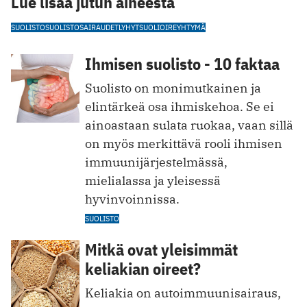
Lue lisää jutun aiheesta
SUOLISTO
SUOLISTOSAIRAUDET
LYHYTSUOLIOIREYHTYMÄ
Ihmisen suolisto - 10 faktaa
Suolisto on monimutkainen ja
elintärkeä osa ihmiskehoa. Se ei
ainoastaan sulata ruokaa, vaan sillä
on myös merkittävä rooli ihmisen
immuunijärjestelmässä,
mielialassa ja yleisessä
hyvinvoinnissa.
SUOLISTO
Mitkä ovat yleisimmät
keliakian oireet?
Keliakia on autoimmuunisairaus,