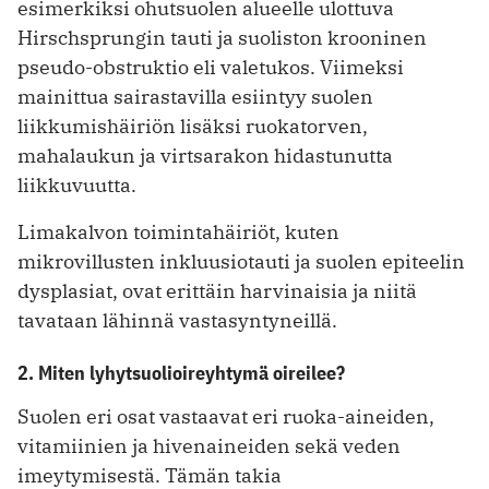
esimerkiksi ohutsuolen alueelle ulottuva
Hirschsprungin tauti ja suoliston krooninen
pseudo-obstruktio eli valetukos. Viimeksi
mainittua sairastavilla esiintyy suolen
liikkumishäiriön lisäksi ruokatorven,
mahalaukun ja virtsarakon hidastunutta
liikkuvuutta.
Limakalvon toimintahäiriöt, kuten
mikrovillusten inkluusiotauti ja suolen epiteelin
dysplasiat, ovat erittäin harvinaisia ja niitä
tavataan lähinnä vastasyntyneillä.
2. Miten lyhytsuolioireyhtymä oireilee?
Suolen eri osat vastaavat eri ruoka-aineiden,
vitamiinien ja hivenaineiden sekä veden
imeytymisestä. Tämän takia