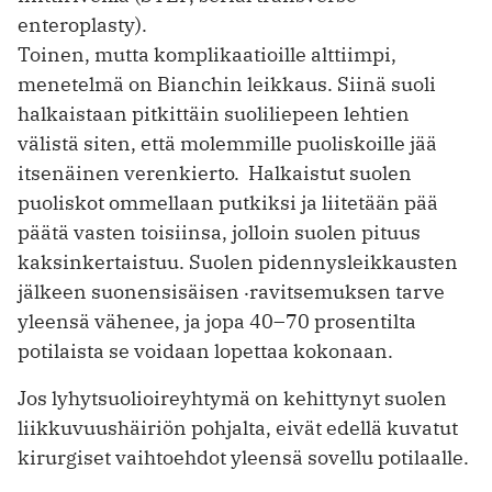
enteroplasty).
Toinen, mutta komplikaatioille alttiimpi,
menetelmä on Bianchin leikkaus. Siinä suoli
halkaistaan pitkittäin suoliliepeen lehtien
välistä siten, että molemmille puoliskoille jää
itsenäinen verenkierto. Halkaistut suolen
puoliskot ommellaan putkiksi ja liitetään pää
päätä vasten toisiinsa, jolloin suolen pituus
kaksinkertaistuu. Suolen pidennysleikkausten
jälkeen suonensisäisen ‧ravitsemuksen tarve
yleensä vähenee, ja jopa 40–70 prosentilta
potilaista se voidaan lopettaa kokonaan.
Jos lyhytsuolioireyhtymä on kehittynyt suolen
liikkuvuushäiriön pohjalta, eivät edellä kuvatut
kirurgiset vaihtoehdot yleensä sovellu potilaalle.