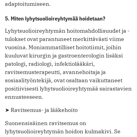
adaptoitumiseen.
5. Miten lyhytsuolioireyhtymää hoidetaan?
Lyhytsuolioireyhtymän hoitomahdollisuudet ja -
tulokset ovat parantuneet merkittävästi viime
vuosina. Moniammatilliset hoitotiimit, joihin
kuuluvat kirurgin ja gastroenterologin lisäksi
patologi, radiologi, infektiolääkäri,
ravitsemusterapeutti, avannehoitaja ja
sosiaalityöntekijä, ovat osaltaan vaikuttaneet
positiivisesti lyhytsuolioireyhtymää sairastavien
ennusteeseen.
➤ Ravitsemus- ja lääkehoito
Suonensisäinen ravitsemus on
lyhytsuolioireyhtymän hoidon kulmakivi. Se