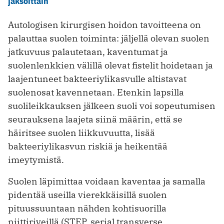
jaksoittain
Autologisen kirurgisen hoidon tavoitteena on
palauttaa suolen toiminta: jäljellä olevan suolen
jatkuvuus palautetaan, kaventumat ja
suolenlenkkien välillä olevat fistelit hoidetaan ja
laajentuneet bakteeriylikasvulle altistavat
suolenosat kavennetaan. Etenkin lapsilla
suolileikkauksen jälkeen suoli voi sopeutumisen
seurauksena laajeta siinä määrin, että se
häiritsee suolen liikkuvuutta, lisää
bakteeriylikasvun riskiä ja heikentää
imeytymistä.
Suolen läpimittaa voidaan kaventaa ja samalla
pidentää useilla vierekkäisillä suolen
pituussuuntaan nähden kohtisuorilla
niittiriveillä (STEP, serial transverse