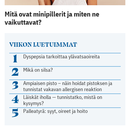
Mitä ovat minipillerit ja miten ne
vaikuttavat?
VIIKON LUETUIMMAT
1
Dyspepsia tarkoittaa ylävatsaoireita
2
Mikä on silsa?
3
Ampiaisen pisto – näin hoidat pistoksen ja
tunnistat vakavan allergisen reaktion
4
Läiskät iholla — tunnistatko, mistä on
kysymys?
5
Palleatyrä: syyt, oireet ja hoito