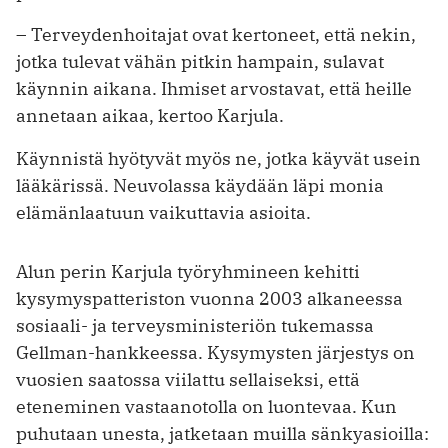
– Terveydenhoitajat ovat kertoneet, ­että nekin,
jotka tulevat vähän pitkin hampain, sulavat
käynnin aikana. Ihmiset arvostavat, että heille
annetaan aikaa, kertoo Karjula.
Käynnistä hyötyvät myös ne, jotka käyvät usein
lääkärissä. Neuvolassa käydään läpi monia
elämänlaatuun vaikuttavia asioita.
Alun perin Karjula työryhmineen kehitti
kysymyspatteriston vuonna 2003 alkaneessa
sosiaali- ja terveysministeriön tukemassa
Gellman-hankkeessa. Kysy­mysten järjestys on
vuosien saatossa viilattu sellaiseksi, että
eteneminen vastaanotolla on luontevaa. Kun
puhutaan unesta, jatketaan muilla sänkyasioilla: