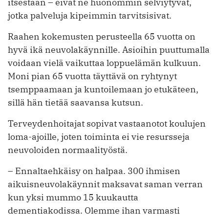
itsestään – eivät ne huonommin selviytyvät,
jotka palveluja kipeimmin tarvitsisivat.
Raahen kokemusten perusteella 65 vuotta on
hyvä ikä neuvolakäynnille. Asioihin puuttumalla
voidaan vielä vaikuttaa loppuelämän kulkuun.
Moni pian 65 vuotta täyttävä on ryhtynyt
tsemppaamaan ja kuntoilemaan jo etukäteen,
sillä hän tietää saavansa kutsun.
Terveydenhoitajat sopivat vastaanotot koulujen
loma-ajoille, joten toiminta ei vie resursseja
neuvoloiden normaalityöstä.
– Ennaltaehkäisy on halpaa. 300 ihmisen
aikuisneuvolakäynnit maksavat saman verran
kun yksi mummo 15 kuukautta
dementiakodissa. Olemme ihan varmasti