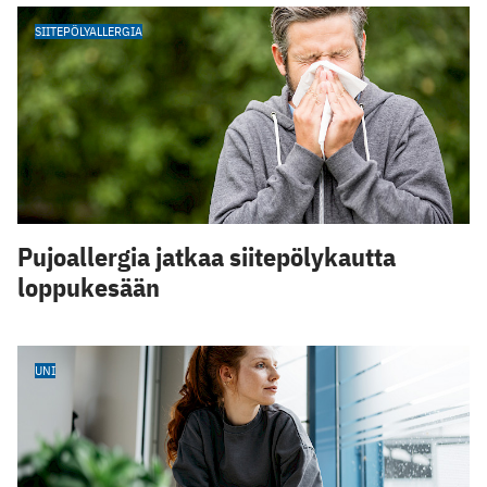
SIITEPÖLYALLERGIA
Pujoallergia jatkaa siitepölykautta
loppukesään
UNI