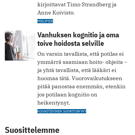
kirjoittavat Timo Strandberg ja
Anne Koivisto.
MIELIPIDE
Vanhuksen kognitio ja oma
toive hoidosta selville
On varsin tavallista, että potilas ei
ymmärrä saamiaan hoito- ohjeita –
ja yhtä tavallista, että lääkäri ei
huomaa tätä. ­Vuorovaikutukseen
pitää panostaa enemmän, etenkin
jos potilaan kognitio on
heikentynyt.
KOGNITIIVINEN SUORITUSKYKY
Suosittelemme