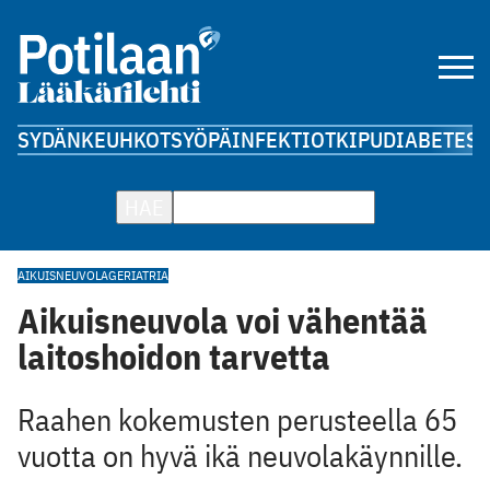
SYDÄN
KEUHKOT
SYÖPÄ
INFEKTIOT
KIPU
DIABETES
A
HAE
AIKUISNEUVOLA
GERIATRIA
Aikuisneuvola voi vähentää
laitoshoidon tarvetta
Raahen kokemusten perusteella 65
vuotta on hyvä ikä neuvolakäynnille.