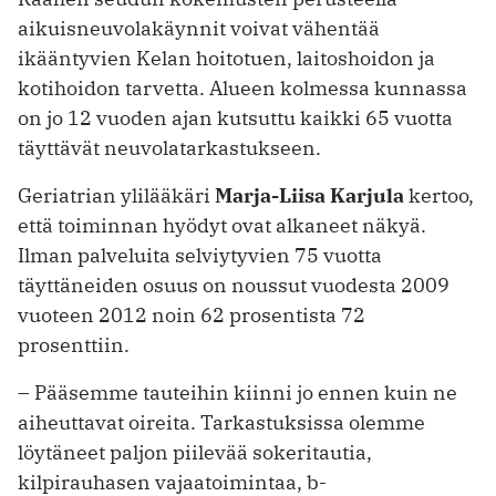
aikuisneuvolakäynnit voivat vähentää
ikääntyvien Kelan hoitotuen, laitoshoidon ja
kotihoidon tarvetta. Alueen kolmessa kunnassa
on jo 12 vuoden ajan kutsuttu kaikki 65 vuotta
täyttävät neuvolatarkastukseen.
Geriatrian ylilääkäri
Marja-Liisa Karjula
kertoo,
että toiminnan hyödyt ovat alkaneet näkyä.
Ilman palveluita selviytyvien 75 vuotta
täyttäneiden osuus on noussut vuodesta 2009
vuoteen 2012 noin 62 prosentista 72
prosenttiin.
– Pääsemme tauteihin kiinni jo ennen kuin ne
aiheuttavat oireita. Tarkastuksissa olemme
löytäneet paljon piilevää sokeritautia,
kilpirauhasen vajaatoimintaa, b-