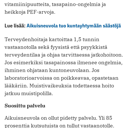
vitamiinipuutteita, tasapaino-ongelmia ja
heikkoja PEF-arvoja.
Lue lisää:
Aikuisneuvola tuo kuntayhtymään säästöjä
Terveydenhoitaja kartoittaa 1,5 tunnin
vastaanotolla sekä fyysistä että psyykkistä
terveydentilaa ja ohjaa tarvittaessa jatkohoitoon.
Jos esimerkiksi tasa­painossa ilmenee ongelmia,
ihminen ohjataan kuntoneuvolaan. Jos
laboratorioarvoissa on poikkeavaa, opastetaan
lääkäriin. Muistivaikeuksia todet­taessa hoito
jatkuu muistipolilla.
Suosittu palvelu
Aikuisneuvola on ollut pidetty palvelu. Yli 85
prosenttia kutsutuista on tullut vastaanotolle.