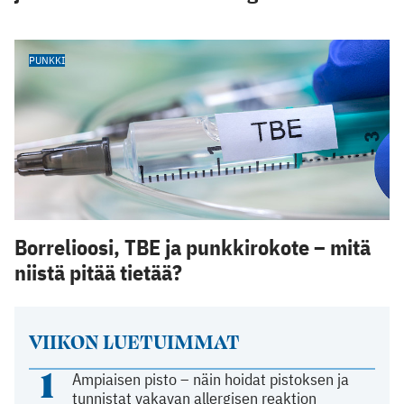
PUNKKI
Borrelioosi, TBE ja punkkirokote – mitä
niistä pitää tietää?
VIIKON LUETUIMMAT
1
Ampiaisen pisto – näin hoidat pistoksen ja
tunnistat vakavan allergisen reaktion