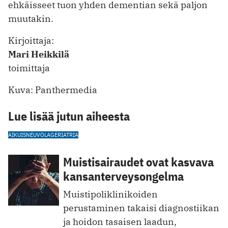
ehkäisseet tuon yhden demen­tian sekä paljon
muutakin.
Kirjoittaja:
Mari Heikkilä
toimittaja
Kuva: Panthermedia
Lue lisää jutun aiheesta
AIKUISNEUVOLA
GERIATRIA
Muistisairaudet ovat kasvava
kansanterveysongelma
Muistipoliklinikoiden
perustaminen takaisi diagnostiikan
ja hoidon tasaisen laadun,