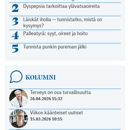
2
Dyspepsia tarkoittaa ylävatsaoireita
3
Läiskät iholla — tunnistatko, mistä on
kysymys?
4
Palleatyrä: syyt, oireet ja hoito
5
Tunnista punkin pureman jälki
KOLUMNI
Terveys on osa turvallisuutta
26.04.2026 15:32
Viikon käänteiset uutiset
15.03.2026 10:15