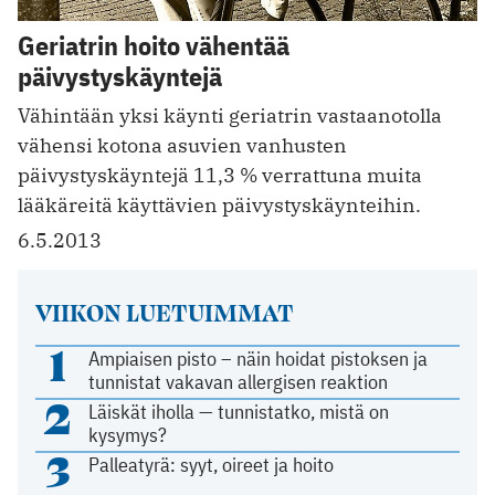
Geriatrin hoito vähentää
päivystyskäyntejä
Vähintään yksi käynti geriatrin vastaanotolla
vähensi kotona asuvien vanhusten
päivystyskäyntejä 11,3 % verrattuna muita
lääkäreitä käyttävien päivystyskäynteihin.
6.5.2013
VIIKON LUETUIMMAT
1
Ampiaisen pisto – näin hoidat pistoksen ja
tunnistat vakavan allergisen reaktion
2
Läiskät iholla — tunnistatko, mistä on
kysymys?
3
Palleatyrä: syyt, oireet ja hoito