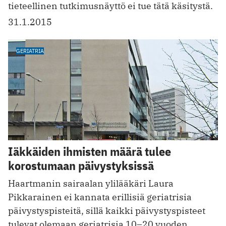
tieteellinen tutkimusnäyttö ei tue tätä käsitystä.
31.1.2015
GERIATRIA
Iäkkäiden ihmisten määrä tulee
korostumaan päivystyksissä
Haartmanin sairaalan ylilääkäri Laura
Pikkarainen ei kannata erillisiä geriatrisia
päivystyspisteitä, sillä kaikki päivystyspisteet
tulevat olemaan geriatrisia 10–20 vuoden