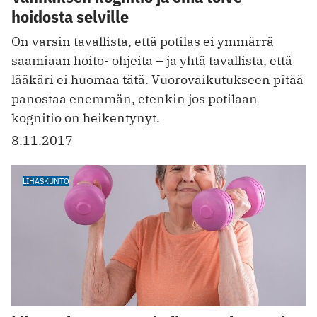
hoidosta selville
On varsin tavallista, että potilas ei ymmärrä
saamiaan hoito- ohjeita – ja yhtä tavallista, että
lääkäri ei huomaa tätä. ­Vuorovaikutukseen pitää
panostaa enemmän, etenkin jos potilaan
kognitio on heikentynyt.
8.11.2017
LIHASKUNTO