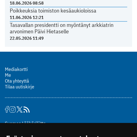
18.06.2026 08:58
Poikkeuksia toimiston kesäaukioloissa
11.06.2026 12:21
Tasavallan presidentti on myöntänyt arkkiatrin
arvonimen Päivi Hietaselle
22.05.2026 11:49
Mediakortti
Me
Ota yhteyttä
Tilaa uutiskirje
Suomen Lääkäriliitto
Mäkelänkatu 2, PL 49