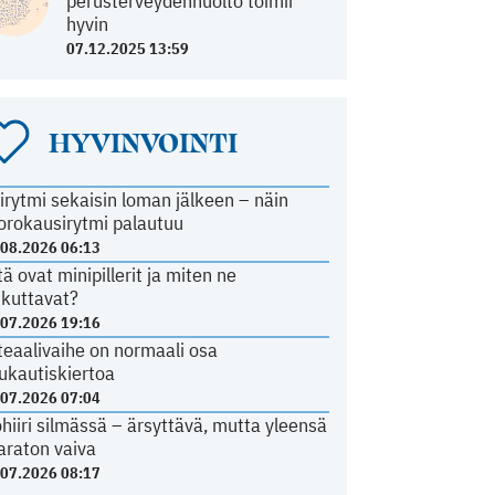
perusterveydenhuolto toimii
hyvin
07.12.2025 13:59
HYVINVOINTI
irytmi sekaisin loman jälkeen – näin
orokausirytmi palautuu
.08.2026 06:13
tä ovat minipillerit ja miten ne
ikuttavat?
.07.2026 19:16
teaalivaihe on normaali osa
ukautiskiertoa
.07.2026 07:04
ohiiri silmässä – ärsyttävä, mutta yleensä
araton vaiva
.07.2026 08:17