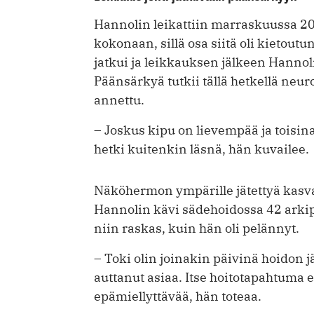
Hannolin leikattiin marraskuussa 20
kokonaan, sillä osa siitä oli kietou
jatkui ja leikkauksen jälkeen Hannol
Päänsärkyä tutkii tällä hetkellä neur
annettu.
– Joskus kipu on lievempää ja toisi
hetki kuitenkin läsnä, hän kuvailee.
Näköhermon ympärille jätettyä kasvai
Hannolin kävi sädehoidossa 42 arkipä
niin raskas, kuin hän oli pelännyt.
– Toki olin joinakin päivinä hoidon 
auttanut asiaa. Itse hoitotapahtuma e
epämiellyttävää, hän toteaa.