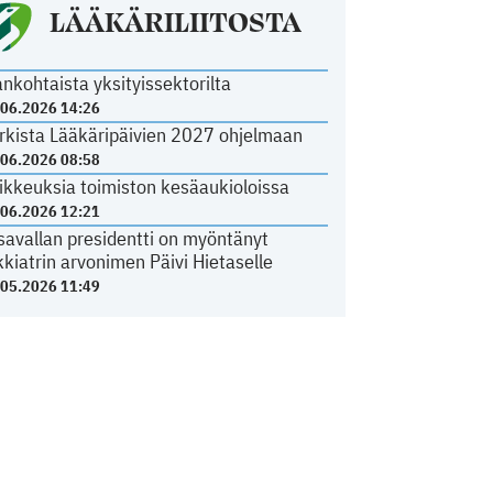
LÄÄKÄRILIITOSTA
ankohtaista yksityissektorilta
.06.2026 14:26
rkista Lääkäripäivien 2027 ohjelmaan
.06.2026 08:58
ikkeuksia toimiston kesäaukioloissa
.06.2026 12:21
savallan presidentti on myöntänyt
kkiatrin arvonimen Päivi Hietaselle
.05.2026 11:49