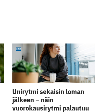
UNI
Unirytmi sekaisin loman
jälkeen – näin
vuorokausirytmi palautuu