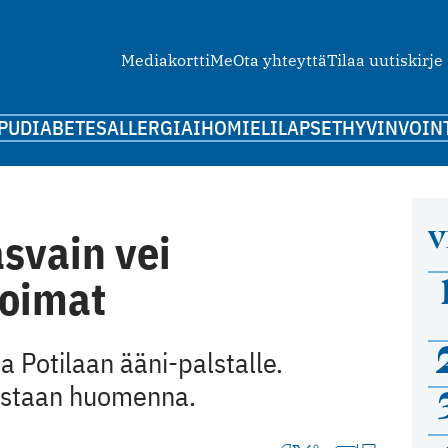
Mediakortti
Me
Ota yhteyttä
Tilaa uutiskirje
PU
DIABETES
ALLERGIA
IHO
MIELI
LAPSET
HYVINVOIN
V
svain vei
voimat
aa Potilaan ääni-palstalle.
aistaan huomenna.