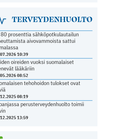
TERVEYDENHUOLTO
i 80 prosenttia sähköpotkulautailun
heuttamista aivovammoista sattui
malassa
.07.2026 10:39
iden oireiden vuoksi suomalaiset
nevät lääkäriin
.05.2026 08:52
omalaisen tehohoidon tulokset ovat
viä
.12.2025 08:19
panjassa perusterveydenhuolto toimii
vin
.12.2025 13:59