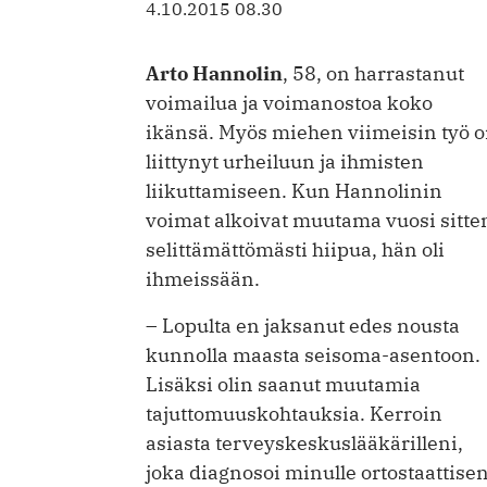
4.10.2015 08.30
Arto Hannolin
, 58, on harrastanut
voimailua ja voimanostoa koko
ikänsä. Myös miehen viimeisin työ 
liittynyt urheiluun ja ihmisten
liikuttamiseen. Kun Hannolinin
voimat alkoivat muutama vuosi sitte
selittämättömästi hiipua, hän oli
ihmeissään.
– Lopulta en jaksanut edes nousta
kunnolla maasta seisoma-asentoon.
Lisäksi olin saanut muutamia
tajuttomuuskohtauksia. Kerroin
asiasta terveyskeskuslääkärilleni,
joka diagnosoi minulle ortostaattise