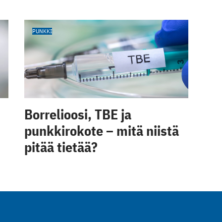
PUNKKI
Borrelioosi, TBE ja
punkkirokote – mitä niistä
pitää tietää?