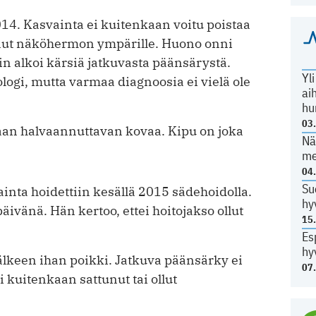
14. Kasvainta ei kuitenkaan voitu poistaa
tunut näköhermon ympärille. Huono onni
in alkoi kärsiä jatkuvasta päänsärystä.
Yl
ologi, mutta varmaa diagnoosia ei vielä ole
ai
hu
03
naan halvaannuttavan kovaa. Kipu on joka
Nä
me
04
Su
nta hoidettiin kesällä 2015 sädehoidolla.
hy
ivänä. Hän kertoo, ettei hoitojakso ollut
15
Es
hy
jälkeen ihan poikki. Jatkuva päänsärky ei
07
i kuitenkaan sattunut tai ollut