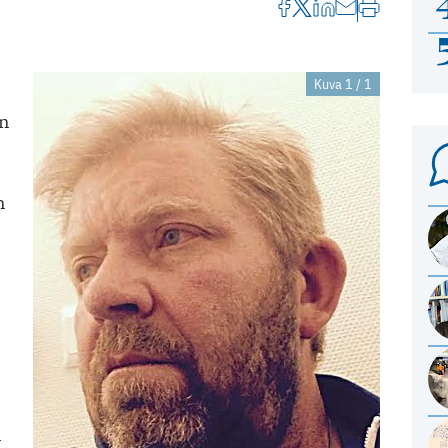
Kuva 1 / 1
on
n
n