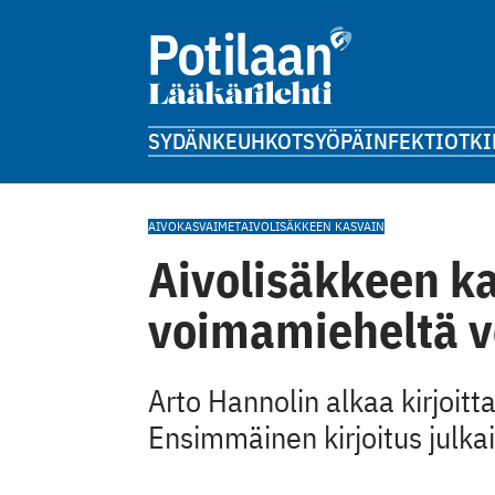
SYDÄN
KEUHKOT
SYÖPÄ
INFEKTIOT
KI
AIVOKASVAIMET
AIVOLISÄKKEEN KASVAIN
Aivolisäkkeen ka
voimamieheltä 
Arto Hannolin alkaa kirjoitt
Ensimmäinen kirjoitus julk