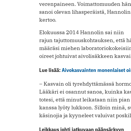
verenpaineen. Voimattomuuden hä
sanoi olevan lihasperäistä, Hannolin
kertoo.
Elokuussa 2014 Hannolin sai niin
rajun tajuttomuuskohtauksen, että hän
määräsi miehen laboratoriokokeisiin 
oireet johtuivat aivolisäkkeen kasva
Lue lisää:
Aivokasvainten monenlaiset oi
– Kasvain oli tyrehdyttämässä hormon
Lääkäri ei osannut sanoa, kuinka ka
totesi, että minut leikataan niin pian
kanssa lyöty lukkoon. Silloin minä, s
käsinojia ja kyyneleet valuivat poskil
Leikkaus johti jatkuvaan päänsärkyyn