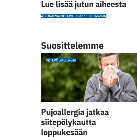
Lue lisää jutun aiheesta
AIVOKASVAIMET
AIVOLISÄKKEEN KASVAIN
Suosittelemme
SIITEPÖLYALLERGIA
Pujoallergia jatkaa
siitepölykautta
loppukesään