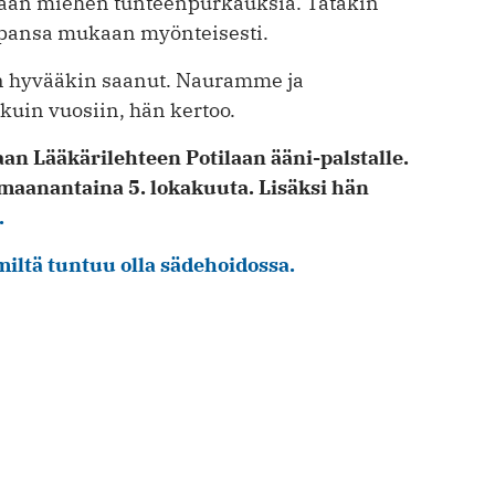
emaan miehen tunteenpurkauksia. Tätäkin
apansa mukaan myönteisesti.
ain hyvääkin saanut. Nauramme ja
in vuosiin, hän kertoo.
aan Lääkärilehteen Potilaan ääni-palstalle.
maanantaina 5. lokakuuta. Lisäksi hän
.
miltä tuntuu olla sädehoidossa.