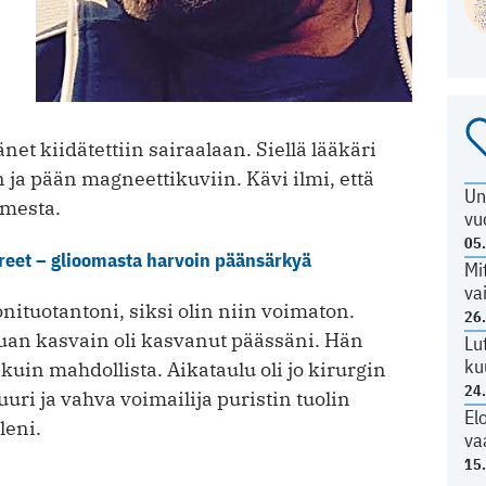
n
et kiidätettiin sairaalaan. Siellä lääkäri
ja pään magneettikuviin. Kävi ilmi, että
Un
imesta.
vu
05
reet – glioomasta harvoin päänsärkyä
Mi
va
ituotantoni, siksi olin niin voimaton.
26
uan kasvain oli kasvanut päässäni. Hän
Lu
ku
 kuin mahdollista. Aikataulu oli jo kirurgin
24
uuri ja vahva voimailija puristin tuolin
El
leni.
va
15