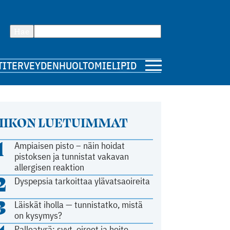
Hae
TI
TERVEYDENHUOLTO
MIELIPIDE
IIKON LUETUIMMAT
1
Ampiaisen pisto – näin hoidat
pistoksen ja tunnistat vakavan
allergisen reaktion
2
Dyspepsia tarkoittaa ylävatsaoireita
3
Läiskät iholla — tunnistatko, mistä
on kysymys?
Palleatyrä: syyt, oireet ja hoito