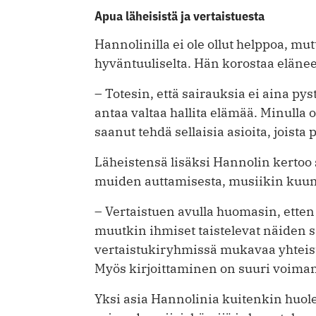
Apua läheisistä ja vertaistuesta
Hannolinilla ei ole ollut helppoa, m
hyväntuuliselta. Hän korostaa elän
– Totesin, että sairauksia ei aina py
antaa valtaa hallita elämää. Minulla o
saanut tehdä sellaisia asioita, joista 
Läheistensä lisäksi Hannolin kertoo
muiden auttamisesta, musiikin kuunte
– Vertaistuen avulla huomasin, ette
muutkin ihmiset taistelevat näiden 
vertaistukiryhmissä mukavaa yhteist
Myös kirjoittaminen on suuri voiman
Yksi asia Hannolinia kuitenkin huole