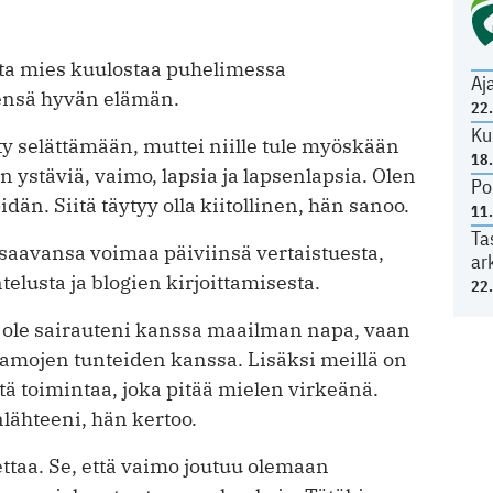
utta mies kuulostaa puhelimessa
Aj
eensä hyvän elämän.
22
Ku
sty selättämään, muttei niille tule myöskään
18
n ystäviä, vaimo, lapsia ja lapsenlapsia. Olen
Po
pidän. Siitä täytyy olla kiitollinen, hän sanoo.
11
Ta
 saavansa voimaa päiviinsä vertaistuesta,
ar
lusta ja blogien kirjoittamisesta.
22
n ole sairauteni kanssa maailman napa, vaan
samojen tunteiden kanssa. Lisäksi meillä on
ä toimintaa, joka pitää mielen virkeänä.
lähteeni, hän kertoo.
ttaa. Se, että vaimo joutuu olemaan