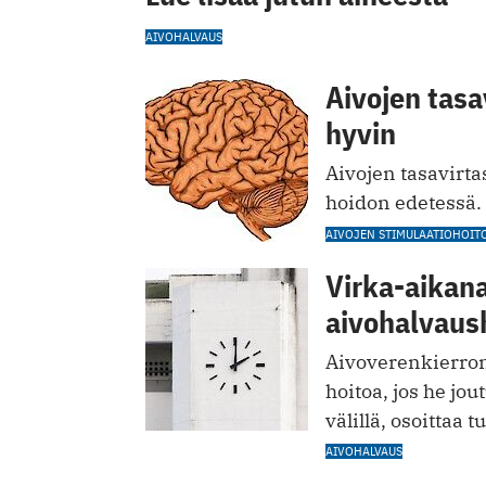
AIVOHALVAUS
Aivojen tasa
hyvin
Aivojen tasavirta
hoidon edetessä.
AIVOJEN STIMULAATIOHOIT
Virka-aikan
aivohalvaus
Aivoverenkierron
hoitoa, jos he jou
välillä, osoittaa 
AIVOHALVAUS