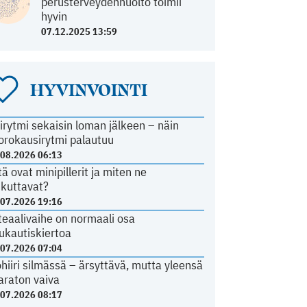
perusterveydenhuolto toimii
hyvin
07.12.2025 13:59
HYVINVOINTI
irytmi sekaisin loman jälkeen – näin
orokausirytmi palautuu
.08.2026 06:13
tä ovat minipillerit ja miten ne
ikuttavat?
.07.2026 19:16
teaalivaihe on normaali osa
ukautiskiertoa
.07.2026 07:04
ohiiri silmässä – ärsyttävä, mutta yleensä
araton vaiva
.07.2026 08:17