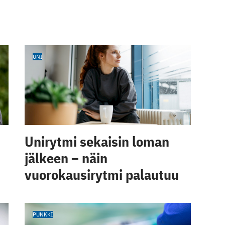
UNI
Unirytmi sekaisin loman
jälkeen – näin
vuorokausirytmi palautuu
PUNKKI