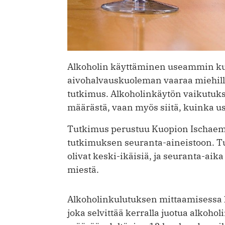
Alkoholin käyttäminen useammin kui
aivohalvauskuoleman vaaraa miehillä,
tutkimus. Alkoholinkäytön vaikutukse
määrästä, vaan myös siitä, kuinka u
Tutkimus perustuu Kuopion Ischaemic
tutkimuksen seuranta-aineistoon. T
olivat keski-ikäisiä, ja seuranta-aik
miestä.
Alkoholinkulutuksen mittaamisessa k
joka selvittää kerralla juotua alkoh