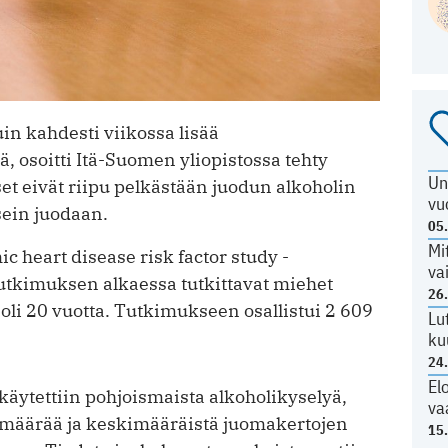
n kahdesti viikossa lisää
 osoitti Itä-Suomen yliopistossa tehty
Un
t eivät riipu pelkästään juodun alkoholin
vu
sein juodaan.
05
Mi
 heart disease risk factor study -
va
utkimuksen alkaessa tutkittavat miehet
26
a oli 20 vuotta. Tutkimukseen osallistui 2 609
Lu
ku
24
El
äytettiin pohjoismaista alkoholikyselyä,
va
olimäärää ja keskimääräistä juomakertojen
15