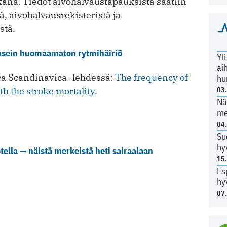
ana. Tiedot aivohalvaustapauksista saatiin
ä, aivohalvausrekisteristä ja
stä.
 usein huomaamaton rytmihäiriö
Yl
ai
ica Scandinavica -lehdessä:
The frequency of
hu
h the stroke mortality.
03
Nä
me
04
Su
hy
tella — näistä merkeistä heti sairaalaan
15
Es
hy
07