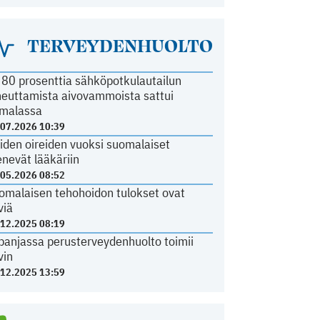
TERVEYDENHUOLTO
i 80 prosenttia sähköpotkulautailun
heuttamista aivovammoista sattui
malassa
.07.2026 10:39
iden oireiden vuoksi suomalaiset
nevät lääkäriin
.05.2026 08:52
omalaisen tehohoidon tulokset ovat
viä
.12.2025 08:19
panjassa perusterveydenhuolto toimii
vin
.12.2025 13:59