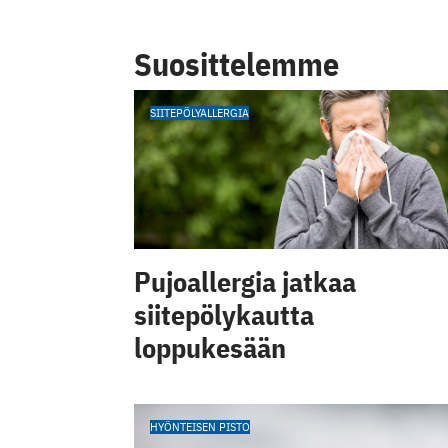
Suosittelemme
SIITEPÖLYALLERGIA
Pujoallergia jatkaa
siitepölykautta
loppukesään
HYÖNTEISEN PISTO