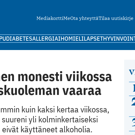
Mediakortti
Me
Ota yhteyttä
Tilaa uutiskirje
PU
DIABETES
ALLERGIA
IHO
MIELI
LAPSET
HYVINVOIN
V
en monesti viikossa
uskuoleman vaaraa
ammin kuin kaksi kertaa viikossa,
uureni yli kolminkertaiseksi
a eivät käyttäneet alkoholia.