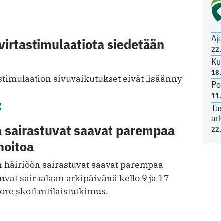
Aj
virtastimulaatiota siedetään
22
Ku
18
stimulaation sivuvaikutukset eivät lisäänny
Po
11
Ta
O
ar
a sairastuvat saavat parempaa
22
hoitoa
 häiriöön sairastuvat saavat parempaa
tuvat sairaalaan arkipäivänä kello 9 ja 17
tuore skotlantilaistutkimus.