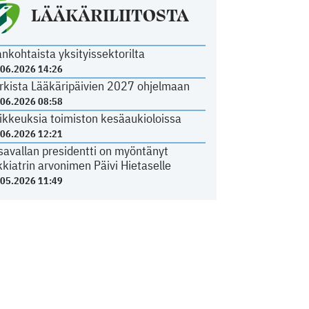
LÄÄKÄRILIITOSTA
ankohtaista yksityissektorilta
.06.2026 14:26
rkista Lääkäripäivien 2027 ohjelmaan
.06.2026 08:58
ikkeuksia toimiston kesäaukioloissa
.06.2026 12:21
savallan presidentti on myöntänyt
kkiatrin arvonimen Päivi Hietaselle
.05.2026 11:49