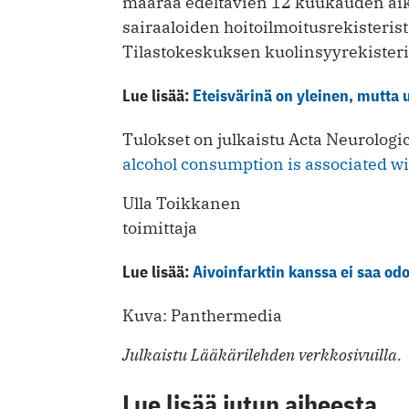
määrää edeltävien 12 kuukauden aik
sairaaloiden hoitoilmoitusrekisterist
Tilastokeskuksen kuolinsyyrekisteri
Lue lisää:
Eteisvärinä on yleinen, mutta
Tulokset on julkaistu Acta Neurolog
alcohol consumption is associated wit
Ulla Toikkanen
toimittaja
Lue lisää:
Aivoinfarktin kanssa ei saa odo
Kuva: Panthermedia
Julkaistu Lääkärilehden verkkosivuilla.
Lue lisää jutun aiheesta