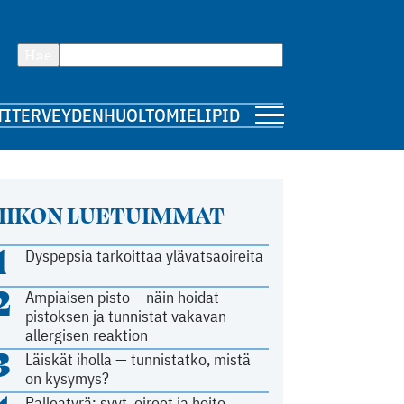
Hae
TI
TERVEYDENHUOLTO
MIELIPIDE
IIKON LUETUIMMAT
1
Dyspepsia tarkoittaa ylävatsaoireita
2
Ampiaisen pisto – näin hoidat
pistoksen ja tunnistat vakavan
allergisen reaktion
3
Läiskät iholla — tunnistatko, mistä
on kysymys?
Palleatyrä: syyt, oireet ja hoito