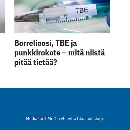
Borrelioosi, TBE ja
punkkirokote – mitä niistä
pitää tietää?
Mediakortti
Me
Ota yhteyttä
Tilaa uutiskirje