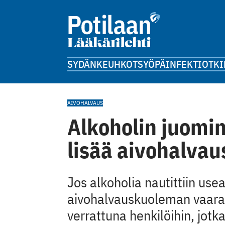
SYDÄN
KEUHKOT
SYÖPÄ
INFEKTIOT
KI
AIVOHALVAUS
Alkoholin juomin
lisää aivohalva
Jos alkoholia nautittiin use
aivohalvauskuoleman vaara s
verrattuna henkilöihin, jotk