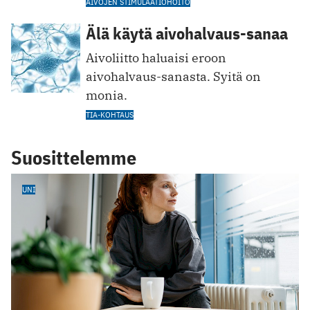
AIVOJEN STIMULAATIOHOITO
Älä käytä aivohalvaus-sanaa
Aivoliitto haluaisi eroon
aivohalvaus-sanasta. Syitä on
monia.
TIA-KOHTAUS
Suosittelemme
UNI