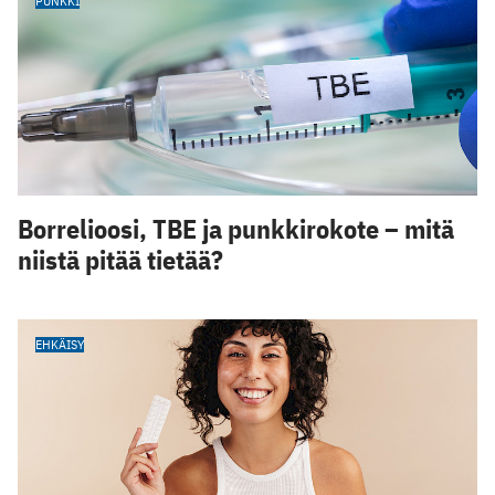
PUNKKI
Borrelioosi, TBE ja punkkirokote – mitä
niistä pitää tietää?
EHKÄISY