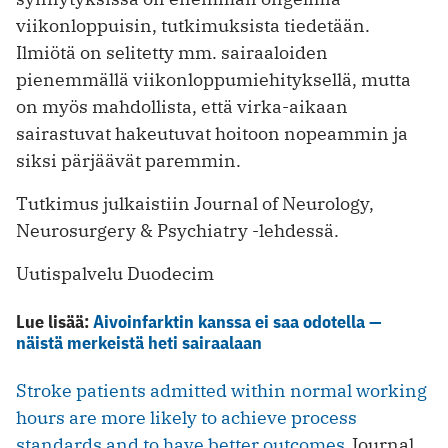
viikonloppuisin, tutkimuksista tiedetään.
Ilmiötä on selitetty mm. sairaaloiden
pienemmällä viikonloppumiehityksellä, mutta
on myös mahdollista, että virka-aikaan
sairastuvat hakeutuvat hoitoon nopeammin ja
siksi pärjäävät paremmin.
Tutkimus julkaistiin Journal of Neurology,
Neurosurgery & Psychiatry -lehdessä.
Uutispalvelu Duodecim
Lue lisää:
Aivoinfarktin kanssa ei saa odotella —
näistä merkeistä heti sairaalaan
Stroke patients admitted within normal working
hours are more likely to achieve process
standards and to have better outcomes
.Journal