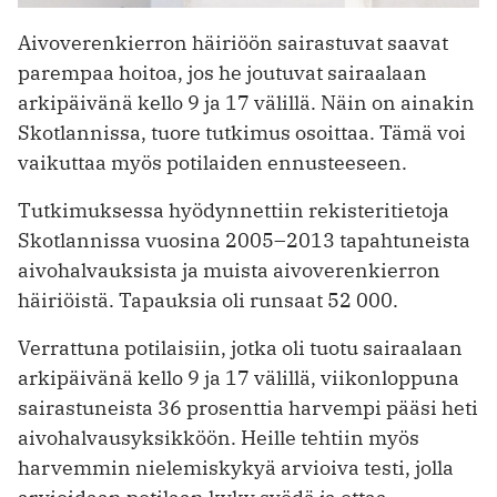
Aivoverenkierron häiriöön sairastuvat saavat
parempaa hoitoa, jos he joutuvat sairaalaan
arkipäivänä kello 9 ja 17 välillä. Näin on ainakin
Skotlannissa, tuore tutkimus osoittaa. Tämä voi
vaikuttaa myös potilaiden ennusteeseen.
Tutkimuksessa hyödynnettiin rekisteritietoja
Skotlannissa vuosina 2005–2013 tapahtuneista
aivohalvauksista ja muista aivoverenkierron
häiriöistä. Tapauksia oli runsaat 52 000.
Verrattuna potilaisiin, jotka oli tuotu sairaalaan
arkipäivänä kello 9 ja 17 välillä, viikonloppuna
sairastuneista 36 prosenttia harvempi pääsi heti
aivohalvausyksikköön. Heille tehtiin myös
harvemmin nielemiskykyä arvioiva testi, jolla