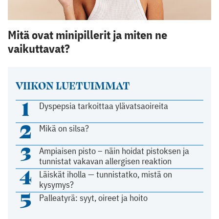
Mitä ovat minipillerit ja miten ne
vaikuttavat?
VIIKON LUETUIMMAT
1
Dyspepsia tarkoittaa ylävatsaoireita
2
Mikä on silsa?
3
Ampiaisen pisto – näin hoidat pistoksen ja
tunnistat vakavan allergisen reaktion
4
Läiskät iholla — tunnistatko, mistä on
kysymys?
5
Palleatyrä: syyt, oireet ja hoito