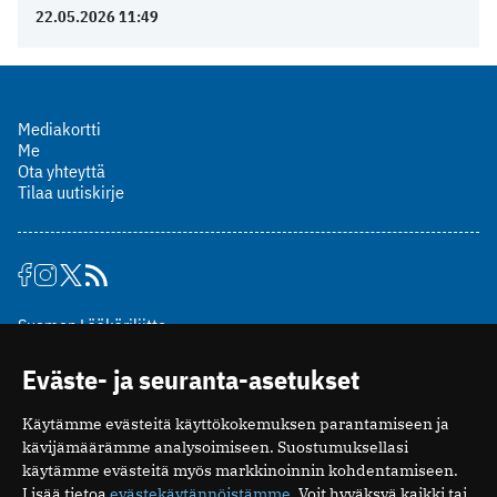
22.05.2026 11:49
Mediakortti
Me
Ota yhteyttä
Tilaa uutiskirje
Suomen Lääkäriliitto
Mäkelänkatu 2, PL 49
Eväste- ja seuranta-asetukset
00510 Helsinki
puh. (09) 393 091
Käytämme evästeitä käyttökokemuksen parantamiseen ja
toimitus@potilaanlaakarilehti.fi
kävijämäärämme analysoimiseen. Suostumuksellasi
käytämme evästeitä myös markkinoinnin kohdentamiseen.
ISSN 2323-9476
Lisää tietoa
evästekäytännöistämme
. Voit hyväksyä kaikki tai