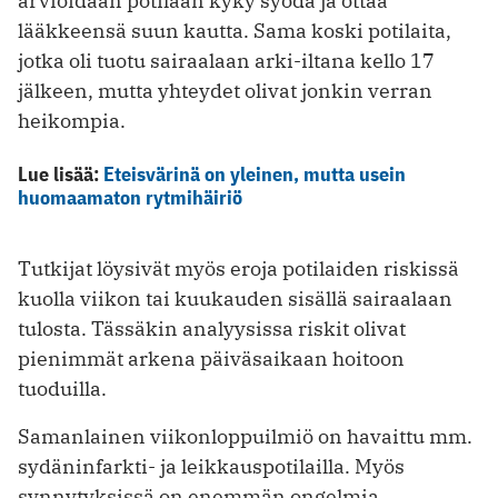
arvioidaan potilaan kyky syödä ja ottaa
lääkkeensä suun kautta. Sama koski potilaita,
jotka oli tuotu sairaalaan arki-iltana kello 17
jälkeen, mutta yhteydet olivat jonkin verran
heikompia.
Lue lisää:
Eteisvärinä on yleinen, mutta usein
huomaamaton rytmihäiriö
Tutkijat löysivät myös eroja potilaiden riskissä
kuolla viikon tai kuukauden sisällä sairaalaan
tulosta. Tässäkin analyysissa riskit olivat
pienimmät arkena päiväsaikaan hoitoon
tuoduilla.
Samanlainen viikonloppuilmiö on havaittu mm.
sydäninfarkti- ja leikkauspotilailla. Myös
synnytyksissä on enemmän ongelmia