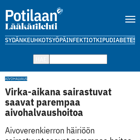
SYDÄN
KEUHKOT
SYÖPÄ
INFEKTIOT
KIPU
DIABETES
A
HAE
AIVOHALVAUS
Virka-aikana sairastuvat
saavat parempaa
aivohalvaushoitoa
Aivoverenkierron häiriöön