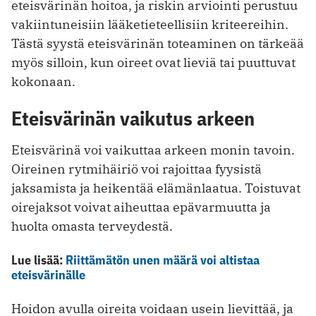
eteisvärinän hoitoa, ja riskin arviointi perustuu
vakiintuneisiin lääketieteellisiin kriteereihin.
Tästä syystä eteisvärinän toteaminen on tärkeää
myös silloin, kun oireet ovat lieviä tai puuttuvat
kokonaan.
Eteisvärinän vaikutus arkeen
Eteisvärinä voi vaikuttaa arkeen monin tavoin.
Oireinen rytmihäiriö voi rajoittaa fyysistä
jaksamista ja heikentää elämänlaatua. Toistuvat
oirejaksot voivat aiheuttaa epävarmuutta ja
huolta omasta terveydestä.
Lue lisää:
Riittämätön unen määrä voi altistaa
eteisvärinälle
Hoidon avulla oireita voidaan usein lievittää, ja