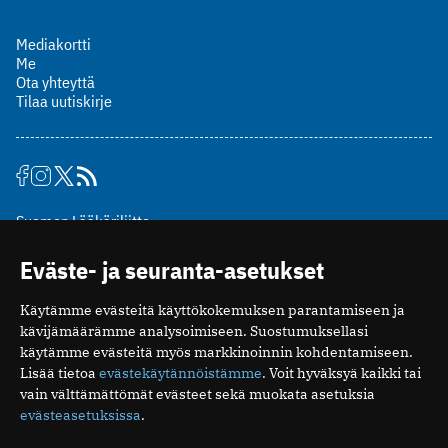
Mediakortti
Me
Ota yhteyttä
Tilaa uutiskirje
Suomen Lääkäriliitto
Mäkelänkatu 2, PL 49
Eväste- ja seuranta-asetukset
00510 Helsinki
puh. (09) 393 091
Käytämme evästeitä käyttökokemuksen parantamiseen ja
toimitus@potilaanlaakarilehti.fi
kävijämäärämme analysoimiseen. Suostumuksellasi
käytämme evästeitä myös markkinoinnin kohdentamiseen.
ISSN 2323-9476
Lisää tietoa
evästekäytännöistämme
. Voit hyväksyä kaikki tai
vain välttämättömät evästeet sekä muokata asetuksia
evästeasetuksissa
.