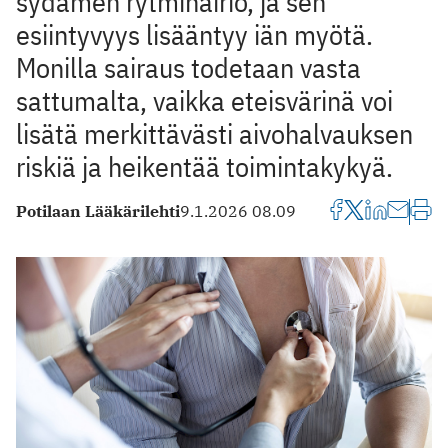
sydämen rytmihäiriö, ja sen
esiintyvyys lisääntyy iän myötä.
Monilla sairaus todetaan vasta
sattumalta, vaikka eteisvärinä voi
lisätä merkittävästi aivohalvauksen
riskiä ja heikentää toimintakykyä.
Potilaan Lääkärilehti
9.1.2026 08.09