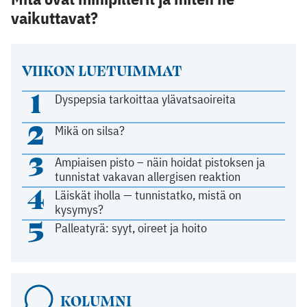
vaikuttavat?
VIIKON LUETUIMMAT
1
Dyspepsia tarkoittaa ylävatsaoireita
2
Mikä on silsa?
3
Ampiaisen pisto – näin hoidat pistoksen ja
tunnistat vakavan allergisen reaktion
4
Läiskät iholla — tunnistatko, mistä on
kysymys?
5
Palleatyrä: syyt, oireet ja hoito
KOLUMNI