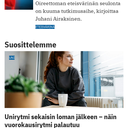
Oireettoman eteisvärinän seulonta
on kuuma tutkimusaihe, kirjoittaa
Juhani Airaksinen.
ETEISVÄRINÄ
Suosittelemme
UNI
Unirytmi sekaisin loman jälkeen – näin
vuorokausirytmi palautuu