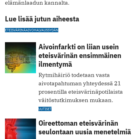
elämänlaadun kannalta.
Lue lisää jutun aiheesta
ETEISVÄRINÄ
AIVOHALVAUS
SYDÄN
Aivoinfarkti on liian usein
eteisvärinän ensimmäinen
ilmentymä
Rytmihäiriö todetaan vasta
aivotapahtuman yhteydessä 21
prosentilla eteisvärinäpotilaista
väitöstutkimuksen mukaan.
UUTISET
Oireettoman eteisvärinän
seulontaan uusia menetelmiä