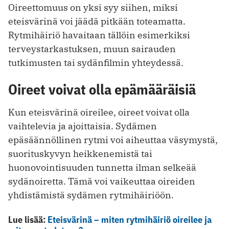
Oireettomuus on yksi syy siihen, miksi
eteisvärinä voi jäädä pitkään toteamatta.
Rytmihäiriö havaitaan tällöin esimerkiksi
terveystarkastuksen, muun sairauden
tutkimusten tai sydänfilmin yhteydessä.
Oireet voivat olla epämääräisiä
Kun eteisvärinä oireilee, oireet voivat olla
vaihtelevia ja ajoittaisia. Sydämen
epäsäännöllinen rytmi voi aiheuttaa väsymystä,
suorituskyvyn heikkenemistä tai
huonovointisuuden tunnetta ilman selkeää
sydänoiretta. Tämä voi vaikeuttaa oireiden
yhdistämistä sydämen rytmihäiriöön.
Lue lisää:
Eteisvärinä – miten rytmihäiriö oireilee ja