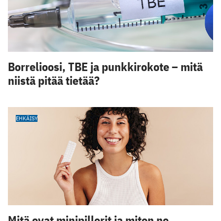
Borrelioosi, TBE ja punkkirokote – mitä
niistä pitää tietää?
EHKÄISY
Mitä ovat minipillerit ja miten ne