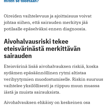
miten se todetaan?
Oireiden vaihtelevuus ja ajoittaisuus voivat
johtaa siihen, että sairauden merkitys jää
potilaalle epäselväksi ennen diagnoosia.
Aivohalvausriski tekee
eteisvärinästä merkittävän
sairauden
Eteisvärinä lisää aivohalvauksen riskiä, koska
sydämen epäsäännöllinen rytmi altistaa
verihyytymien muodostumiselle. Riskin suuruus
vaihtelee yksilöllisesti ja riippuu muun muassa
iästä ja muista sairauksista.
Aivohalvauksen ehkäisy on keskeinen osa