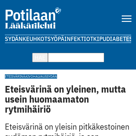
SYDÄN
KEUHKOT
SYÖPÄ
INFEKTIOT
KIPU
DIABETES
A
HAE
ETEISVÄRINÄ
AIVOHALVAUS
SYDÄN
Eteisvärinä on yleinen, mutta
usein huomaamaton
rytmihäiriö
Eteisvärinä on yleisin pitkäkestoinen