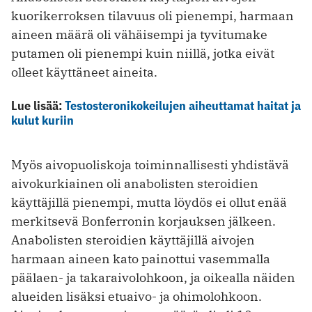
kuorikerroksen tilavuus oli pienempi, harmaan
aineen määrä oli vähäisempi ja tyvitumake
putamen oli pienempi kuin niillä, jotka eivät
olleet käyttäneet aineita.
Lue lisää:
Testosteronikokeilujen aiheuttamat haitat ja
kulut kuriin
Myös aivopuoliskoja toiminnallisesti yhdistävä
aivokurkiainen oli anabolisten steroidien
käyttäjillä pienempi, mutta löydös ei ollut enää
merkitsevä Bonferronin korjauksen jälkeen.
Anabolisten steroidien käyttäjillä aivojen
harmaan aineen kato painottui vasemmalla
päälaen- ja takaraivolohkoon, ja oikealla näiden
alueiden lisäksi etuaivo- ja ohimolohkoon.