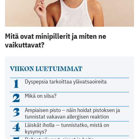
Mitä ovat minipillerit ja miten ne
vaikuttavat?
VIIKON LUETUIMMAT
1
Dyspepsia tarkoittaa ylävatsaoireita
2
Mikä on silsa?
3
Ampiaisen pisto – näin hoidat pistoksen ja
tunnistat vakavan allergisen reaktion
4
Läiskät iholla — tunnistatko, mistä on
kysymys?