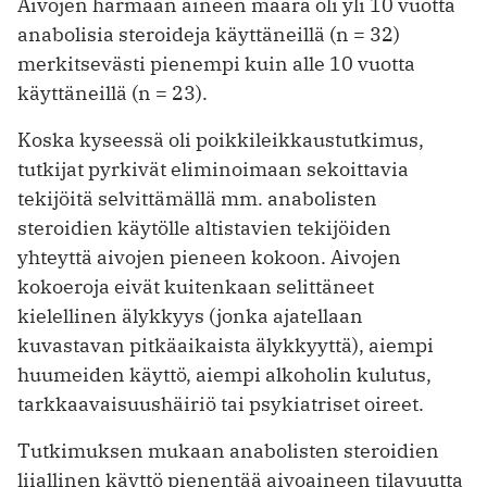
Aivojen harmaan aineen määrä oli yli 10 vuotta
anabolisia steroideja käyttäneillä (n = 32)
merkitsevästi pienempi kuin alle 10 vuotta
käyttäneillä (n = 23).
Koska kyseessä oli poikkileikkaustutkimus,
tutkijat pyrkivät eliminoimaan sekoittavia
tekijöitä selvittämällä mm. anabolisten
steroidien käytölle altistavien tekijöiden
yhteyttä aivojen pieneen kokoon. Aivojen
kokoeroja eivät kuitenkaan selittäneet
kielellinen älykkyys (jonka ajatellaan
kuvastavan pitkäaikaista älykkyyttä), aiempi
huumeiden käyttö, aiempi alkoholin kulutus,
tarkkaavaisuushäiriö tai psykiatriset oireet.
Tutkimuksen mukaan anabolisten steroidien
liiallinen käyttö pienentää aivoaineen tilavuutta