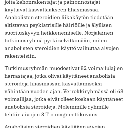
joita kehonrakentajat ja painonnostajat
käyttävät kasvattaakseen lihasmassaa.
Anabolisten steroidien liikakäytön tiedetään
altistavan psykiatrisille häiriöille ja älyllisen
suorituskyvyn heikkenemiselle. Norjalainen
tutkimusryhmä pyrki selvittämään, miten
anabolisten steroidien käyttö vaikuttaa aivojen
rakenteisiin.
Tutkimusryhmän muodostivat 82 voimailulajien
harrastajaa, jotka olivat käyttäneet anabolisia
steroideja lihasmassan kasvattamiseksi
vähintään vuoden ajan. Verrokkiryhmässä oli 68
voimailijaa, jotka eivät olleet koskaan käyttäneet
anabolisia steroideja. Molemmille ryhmille
tehtiin aivojen 3 T:n magneettikuvaus.
Anabolisten steroidien käyttäjien aivojen