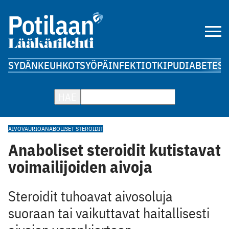
SYDÄN
KEUHKOT
SYÖPÄ
INFEKTIOT
KIPU
DIABETES
A
HAE
AIVOVAURIO
ANABOLISET STEROIDIT
Anaboliset steroidit kutistavat
voimailijoiden aivoja
Steroidit tuhoavat aivosoluja
suoraan tai vaikuttavat haitallisesti