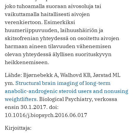
joko tuhoamalla suoraan aivosoluja tai
vaikuttamalla haitallisesti aivojen
verenkiertoon. Esimerkiksi
huumeriippuvuuden, laihuushäiriön ja
skitsofrenian yhteydessä on osoitettu aivojen
harmaan aineen tilavuuden vähenemisen
olevan yhteydessä älyllisen suorituskyvyn
heikkenemiseen.
Lähde: Bjørnebekk A, Walhovd KB, Jørstad ML
ym.
Structural brain imaging of long-term
anabolic-androgenic steroid users and nonusing
weightlifters
. Biological Psychiatry, verkossa
ensin 30.1.2017. doi:
10.1016/j.biopsych.2016.06.017
Kirjoittaja: