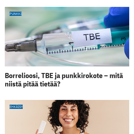
PUNKKI
Borrelioosi, TBE ja punkkirokote – mitä
niistä pitää tietää?
EHKÄISY