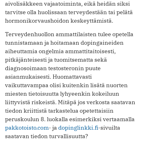
aivolisäkkeen vajaatoiminta, eikä heidän siksi
tarvitse olla huolissaan terveydestään tai pelätä
hormonikorvaushoidon keskeyttämistä.
Terveydenhuollon ammattilaisten tulee opetella
tunnistamaan ja hoitamaan dopingaineiden
aiheuttamia ongelmia ammattitaitoisesti,
pitkäjänteisesti ja tuomitsematta sekä
diagnosoimaan testosteronin puute
asianmukaisesti. Huomattavasti
vaikuttavampaa olisi kuitenkin lisätä nuorten
miesten tietoisuutta lyhyeenkin kokeiluun
liittyvistä riskeistä. Mitäpä jos verkosta saatavan
tiedon kriittistä tarkastelua opetettaisiin
peruskoulun 8. luokalla esimerkiksi vertaamalla
pakkotoisto.com
- ja
dopinglinkki.fi
-sivuilta
saatavan tiedon turvallisuutta?