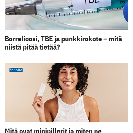
Borrelioosi, TBE ja punkkirokote – mitä
niistä pitää tietää?
EHKÄISY
Mitä ovat minipillerit ja miten ne