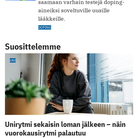
saamaan varhain testejä doping-
aineiksi soveltuville uusille
lääkkeille.
DOPING
Suosittelemme
UNI
Unirytmi sekaisin loman jälkeen – näin
vuorokausirytmi palautuu