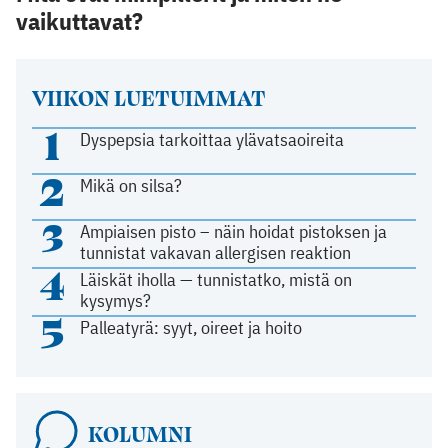
vaikuttavat?
VIIKON LUETUIMMAT
1
Dyspepsia tarkoittaa ylävatsaoireita
2
Mikä on silsa?
3
Ampiaisen pisto – näin hoidat pistoksen ja
tunnistat vakavan allergisen reaktion
4
Läiskät iholla — tunnistatko, mistä on
kysymys?
5
Palleatyrä: syyt, oireet ja hoito
KOLUMNI