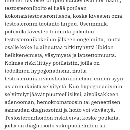
miehen testosteronipitoisuudet ovat normaalit,
testosteronihoito ei lisää potilaan
kokonaistestosteronitasoa, koska kivesten oma
testosteronin tuotanto hiipuu. Useimmilla
potilailla kivesten toiminta palautuu
testosteronikokeilun jälkeen ongelmitta, mutta
osalle kokeilu aiheuttaa pitkittynyttä libidon
heikkenemistä, väsymystä ja lapsettomuutta.
Kolmas riski liittyy potilaisiin, joilla on
todellinen hypogonadismi, mutta
testosteronikorvaushoito aloitetaan ennen syyn
asianmukaista selvitystä. Kun hypogonadismin
selvittelyt jäävät puutteellisiksi, aivolisäkkeen
adenooman, hemokromatoosin tai geneettisen
sairauden diagnosointi ja hoito voi viivästyä.
Testosteronihoidon riskit eivät koske potilaita,
joilla on diagnosoitu sukupuolielinten tai