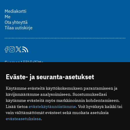
Mediakortti
Me
Ota yhteyttä
Tilaa uutiskirje
Suomen Lääkäriliitto
Mäkelänkatu 2, PL 49
Eväste- ja seuranta-asetukset
00510 Helsinki
puh. (09) 393 091
Käytämme evästeitä käyttökokemuksen parantamiseen ja
toimitus@potilaanlaakarilehti.fi
kävijämäärämme analysoimiseen. Suostumuksellasi
käytämme evästeitä myös markkinoinnin kohdentamiseen.
ISSN 2323-9476
Lisää tietoa
evästekäytännöistämme
. Voit hyväksyä kaikki tai
vain välttämättömät evästeet sekä muokata asetuksia
evästeasetuksissa
.