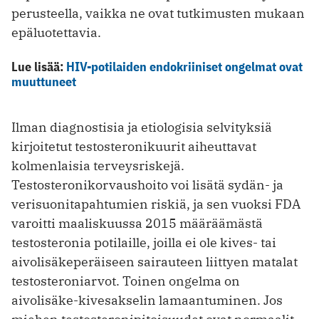
perusteella, vaikka ne ovat tutkimusten mukaan
epäluotettavia.
Lue lisää:
HIV-potilaiden endokriiniset ongelmat ovat
muuttuneet
Ilman diagnostisia ja etiologisia selvityksiä
kirjoitetut testosteronikuurit aiheuttavat
kolmenlaisia terveysriskejä.
Testosteronikorvaushoito voi lisätä sydän- ja
verisuonitapahtumien riskiä, ja sen vuoksi FDA
varoitti maaliskuussa 2015 määräämästä
testosteronia potilaille, joilla ei ole kives- tai
aivolisäkeperäiseen sairauteen liittyen matalat
testosteroniarvot. Toinen ongelma on
aivolisäke-kivesakselin lamaantuminen. Jos