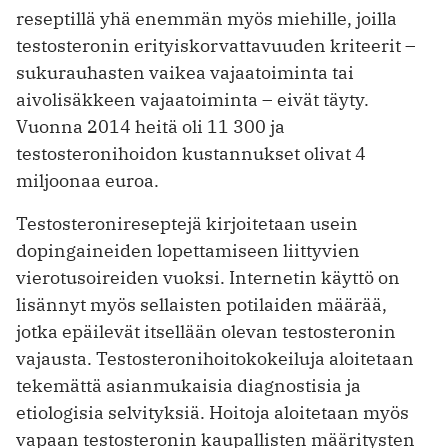
reseptillä yhä enemmän myös miehille, joilla
testosteronin erityiskorvattavuuden kriteerit –
sukurauhasten vaikea vajaatoiminta tai
aivolisäkkeen vajaatoiminta – eivät täyty.
Vuonna 2014 heitä oli 11 300 ja
testosteronihoidon kustannukset olivat 4
miljoonaa euroa.
Testosteronireseptejä kirjoitetaan usein
dopingaineiden lopettamiseen liittyvien
vierotusoireiden vuoksi. Internetin käyttö on
lisännyt myös sellaisten potilaiden määrää,
jotka epäilevät itsellään olevan testosteronin
vajausta. Testosteronihoitokokeiluja aloitetaan
tekemättä asianmukaisia diagnostisia ja
etiologisia selvityksiä. Hoitoja aloitetaan myös
vapaan testosteronin kaupallisten määritysten