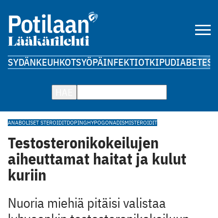
SYDÄN
KEUHKOT
SYÖPÄ
INFEKTIOT
KIPU
DIABETES
A
HAE
ANABOLISET STEROIDIT
DOPING
HYPOGONADISMI
STEROIDIT
Testosteronikokeilujen
aiheuttamat haitat ja kulut
kuriin
Nuoria miehiä pitäisi valistaa