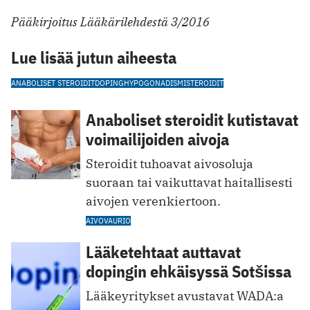
Pääkirjoitus Lääkärilehdestä 3/2016
Lue lisää jutun aiheesta
ANABOLISET STEROIDIT
DOPING
HYPOGONADISMI
STEROIDIT
Anaboliset steroidit kutistavat
voimailijoiden aivoja
Steroidit tuhoavat aivosoluja
suoraan tai vaikuttavat haitallisesti
aivojen verenkiertoon.
AIVOVAURIO
Lääketehtaat auttavat
dopingin ehkäisyssä Sotšissa
Lääkeyritykset avustavat WADA:a