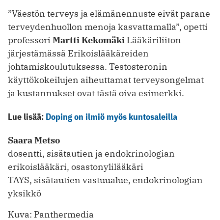
”Väestön terveys ja elämänennuste eivät parane
terveydenhuollon menoja kasvattamalla”, opetti
professori
Martti Kekomäki
Lääkäriliiton
järjestämässä Erikoislääkäreiden
johtamiskoulutuksessa. Testosteronin
käyttökokeilujen aiheuttamat terveysongelmat
ja kustannukset ovat tästä oiva esimerkki.
Lue lisää:
Doping on ilmiö myös kuntosaleilla
Saara Metso
dosentti, sisätautien ja endokrinologian
erikoislääkäri, osastonylilääkäri
TAYS, sisätautien vastuualue, endokrinologian
yksikkö
Kuva: Panthermedia