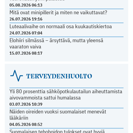
05.08.2026 06:13
Mitä ovat minipillerit ja miten ne vaikuttavat?
26.07.2026 19:16
Luteaalivaihe on normaali osa kuukautiskiertoa
24.07.2026 07:04
Elohiiri silmässä – ärsyttävä, mutta yleensä
vaaraton vaiva
15.07.2026 08:17
TERVEYDENHUOLTO
Yli 80 prosenttia sähköpotkulautailun aiheuttamista
aivovammoista sattui humalassa
03.07.2026 10:39
Näiden oireiden vuoksi suomalaiset menevät
lääkäriin
04.05.2026 08:52
Suomalaisen tehohoidon tulokset ovat hyviä