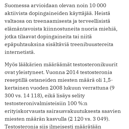
Suomessa arvioidaan olevan noin 10 000
aktiivista dopingaineiden käyttäjää. Heistä
valtaosa on treenaamisesta ja terveellisistä
elämän­tavoista kiinnostuneita nuoria miehiä,
jotka tilaavat dopingaineita tai niitä
epäpuhtauksina sisältäviä treenibuustereita
internetistä.
Myös lääkärien määräämät testosteronikuurit
ovat yleistyneet. Vuonna 2014 testosteronia
reseptillä ostaneiden miesten määrä oli 1,5-
kertainen vuoden 2008 lukuun verrattuna (9
300 vs. 14 118), eikä lisäys selity
testosteronivalmisteisiin 100 %:n
erityiskorvausta sairausvakuutuksesta saavien
miesten määrän kasvulla (2 120 vs. 3 049).
Testosteronia siis ilmeisesti määrätään