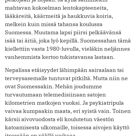
mahtavan kokoelman lentokapteeneita,
lääkäreitä, käärmeitä ja haukkuvia koiria,
melkein kuin missä tahansa koulussa
Suomessa. Muutama lapsi piirsi pelkäävänsä
isää tai äitiä, joka lyö kepillä. Suomessahan tämä
kiellettiin vasta 1980-luvulla, vieläkin neljännes
vanhemmista kertoo tukistavansa lastaan.
Nepalissa etäisyydet lähimpään sairaalaan tai
terveysasemalle tuntuvat pitkiltä. Mutta niin ne
ovat Suomessakin. Mehän joudumme
turvautumaan telemedisiinaan satojen
kilometrien matkojen vuoksi. Ja psykiatripula
vaivaa kumpaakin maata, eri syistä vain. Toinen
kärsii aivovuodosta eli koulutetun väestön
katoamisesta ulkomaille, toisessa aivojen käyttö
itsessään on välillä vaikeaa.