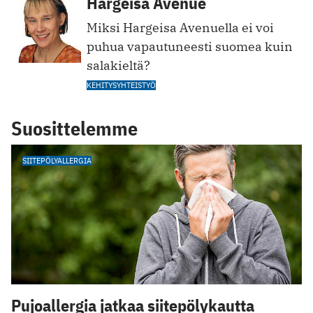
Hargeisa Avenue
Miksi Hargeisa Avenuella ei voi
puhua vapautuneesti suomea kuin
salakieltä?
KEHITYSYHTEISTYÖ
Suosittelemme
SIITEPÖLYALLERGIA
Pujoallergia jatkaa siitepölykautta