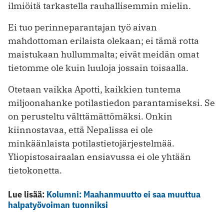
ilmiöitä tarkastella rauhallisemmin mielin.
Ei tuo perinneparantajan työ aivan
mahdottoman erilaista olekaan; ei tämä rotta
maistukaan hullummalta; eivät meidän omat
tietomme ole kuin luuloja jossain toisaalla.
Otetaan vaikka Apotti, kaikkien tuntema
miljoonahanke potilastiedon parantamiseksi. Se
on perusteltu välttämättömäksi. Onkin
kiinnostavaa, että Nepalissa ei ole
minkäänlaista potilastietojärjestelmää.
Yliopistosairaalan ensiavussa ei ole yhtään
tietokonetta.
Lue lisää:
Kolumni: Maahanmuutto ei saa muuttua
halpatyövoiman tuonniksi