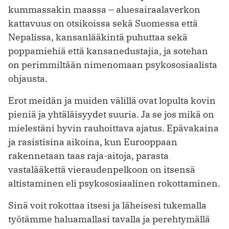
kummassakin maassa – aluesairaalaverkon
kattavuus on otsikoissa sekä Suomessa että
Nepalissa, kansanlääkintä puhuttaa sekä
poppamiehiä että kansanedustajia, ja sotehan
on perimmiltään nimenomaan psykososiaalista
ohjausta.
Erot meidän ja muiden välillä ovat lopulta kovin
pieniä ja yhtäläisyydet suuria. Ja se jos mikä on
mielestäni hyvin rauhoittava ajatus. Epävakaina
ja rasistisina aikoina, kun Eurooppaan
rakennetaan taas raja-aitoja, parasta
vastalääkettä vieraudenpelkoon on itsensä
altistaminen eli psykososiaalinen rokottaminen.
Sinä voit rokottaa itsesi ja läheisesi tukemalla
työtämme haluamallasi tavalla ja perehtymällä