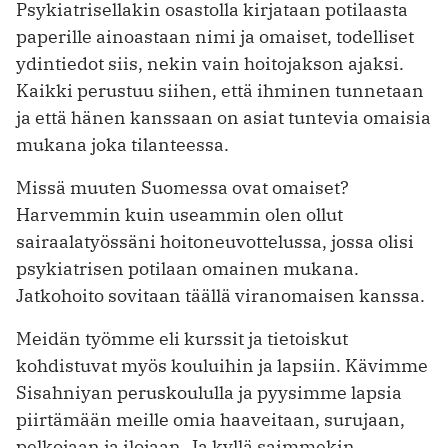
Psykiatrisellakin osastolla kirjataan potilaasta
paperille ainoastaan nimi ja omaiset, todelliset
ydintiedot siis, nekin vain hoitojakson ajaksi.
Kaikki perustuu siihen, että ihminen tunnetaan
ja että hänen kanssaan on asiat tuntevia omaisia
mukana joka tilanteessa.
Missä muuten Suomessa ovat omaiset?
Harvemmin kuin useammin olen ollut
sairaalatyössäni hoitoneuvottelussa, jossa olisi
psykiatrisen potilaan omainen mukana.
Jatkohoito sovitaan täällä viranomaisen kanssa.
Meidän työmme eli kurssit ja tietoiskut
kohdistuvat myös kouluihin ja lapsiin. Kävimme
Sisahniyan peruskoululla ja pyysimme lapsia
piirtämään meille omia haaveitaan, surujaan,
pelkojaan ja ilojaan. Ja kyllä saimmekin