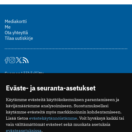
Mediakortti
Me
Ota yhteyttä
Tilaa uutiskirje
Suomen Lääkäriliitto
Mäkelänkatu 2, PL 49
Eväste- ja seuranta-asetukset
00510 Helsinki
puh. (09) 393 091
Käytämme evästeitä käyttökokemuksen parantamiseen ja
toimitus@potilaanlaakarilehti.fi
kävijämäärämme analysoimiseen. Suostumuksellasi
käytämme evästeitä myös markkinoinnin kohdentamiseen.
ISSN 2323-9476
Lisää tietoa
evästekäytännöistämme
. Voit hyväksyä kaikki tai
vain välttämättömät evästeet sekä muokata asetuksia
evästeasetuksissa
.