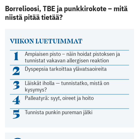
Borrelioosi, TBE ja punkkirokote – mitä
niistä pitää tietää?
VIIKON LUETUIMMAT
1
Ampiaisen pisto – näin hoidat pistoksen ja
tunnistat vakavan allergisen reaktion
2
Dyspepsia tarkoittaa ylävatsaoireita
3
Läiskät iholla — tunnistatko, mistä on
kysymys?
4
Palleatyrä: syyt, oireet ja hoito
5
Tunnista punkin pureman jälki