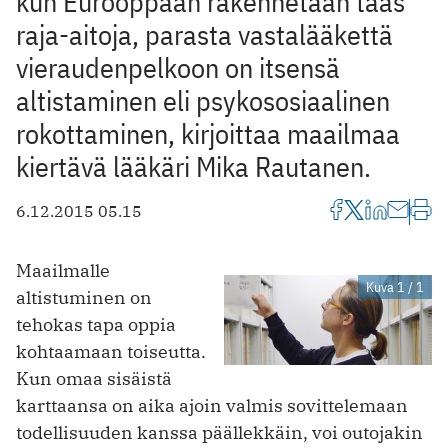
kun Eurooppaan rakennetaan taas
raja-aitoja, parasta vastalääkettä
vieraudenpelkoon on itsensä
altistaminen eli psykososiaalinen
rokottaminen, kirjoittaa maailmaa
kiertävä lääkäri Mika Rautanen.
6.12.2015 05.15
Maailmalle
Kuva 1 / 1
altistuminen on
tehokas tapa oppia
kohtaamaan toiseutta.
Kun omaa sisäistä
karttaansa on aika ajoin valmis sovittelemaan
todellisuuden kanssa päällekkäin, voi outojakin