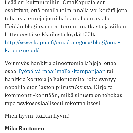
lisää eri kulttuureihin. OmaKapualaiset
osoittivat, että omalla toiminnalla voi kerätä jopa
tuhansia euroja juuri haluamalleen asialle.
Heidän bloginsa monitorointimatkasta ja siihen
liittyneestä seikkailusta löydät täältä
http://www.kapua.fi/oma/category/blogi/oma-
kapua-nepal/
.
Voit myös hankkia aineettomia lahjoja, ottaa
osaa
Työpäivä maailmalle -kampanjaan
tai
hankkia kortteja ja kalentereita, joita syntyy
nepalilaisten lasten piirustuksista. Kirjoita
kommentti-kenttään, mikä sinusta on tehokas
tapa psykososiaalisesti rokottaa itsesi.
Mieli hyvin, kaikki hyvin!
Mika Rautanen