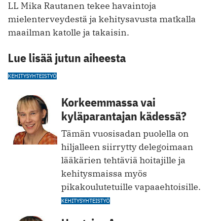
LL Mika Rautanen tekee havaintoja
mielenterveydestä ja kehitysavusta matkalla
maailman katolle ja takaisin.
Lue lisää jutun aiheesta
KEHITYSYHTEISTYÖ
Korkeemmassa vai
kyläparantajan kädessä?
Tämän vuosisadan puolella on
hiljalleen siirrytty delegoimaan
lääkärien tehtäviä hoitajille ja
kehitysmaissa myös
pikakoulutetuille vapaaehtoisille.
KEHITYSYHTEISTYÖ