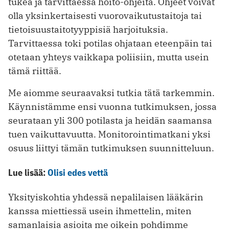
tukea ja tarvittaessa hoito-ohjeita. Ohjeet voivat
olla yksinkertaisesti vuorovaikutustaitoja tai
tietoisuustaitotyyppisiä harjoituksia.
Tarvittaessa toki potilas ohjataan eteenpäin tai
otetaan yhteys vaikkapa poliisiin, mutta usein
tämä riittää.
Me aiomme seuraavaksi tutkia tätä tarkemmin.
Käynnistämme ensi vuonna tutkimuksen, jossa
seurataan yli 300 potilasta ja heidän saamansa
tuen vaikuttavuutta. Monitorointimatkani yksi
osuus liittyi tämän tutkimuksen suunnitteluun.
Lue lisää:
Olisi edes vettä
Yksityiskohtia yhdessä nepalilaisen lääkärin
kanssa miettiessä usein ihmettelin, miten
samanlaisia asioita me oikein pohdimme