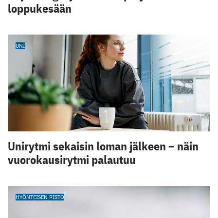
loppukesään
UNI
Unirytmi sekaisin loman jälkeen – näin
vuorokausirytmi palautuu
HYÖNTEISEN PISTO