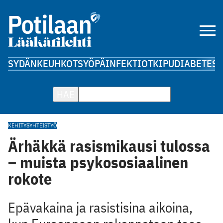
SYDÄN
KEUHKOT
SYÖPÄ
INFEKTIOT
KIPU
DIABETES
A
HAE
KEHITYSYHTEISTYÖ
Ärhäkkä rasismikausi tulossa
– muista psykososiaalinen
rokote
Epävakaina ja rasistisina aikoina,