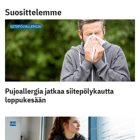
Suosittelemme
SIITEPÖLYALLERGIA
Pujoallergia jatkaa siitepölykautta
loppukesään
UNI