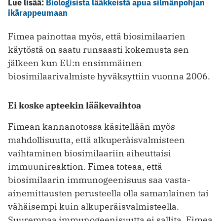
Lue lisää:
Biologisista lääkkeistä apua silmänpohjan
ikärappeumaan
Fimea painottaa myös, että biosimilaarien
käytöstä on saatu runsaasti kokemusta sen
jälkeen kun EU:n ensimmäinen
biosimilaarivalmiste hyväksyttiin vuonna 2006.
Ei koske apteekin lääkevaihtoa
Fimean kannanotossa käsitellään myös
mahdollisuutta, että alkuperäisvalmisteen
vaihtaminen biosimilaariin aiheuttaisi
immuunireaktion. Fimea toteaa, että
biosimilaarin immunogeenisuus saa vasta-
ainemittausten perusteella olla samanlainen tai
vähäisempi kuin alkuperäisvalmisteella.
Suurempaa immunogeenisuutta ei sallita. Fimea