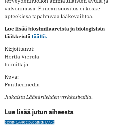
terveydenhuollon ammattilaisten avulla ja
valvonnassa. Fimean suositus ei koske
apteekissa tapahtuvaa lääkevaihtoa.
Lue lisää biosimilaareista ja biologisista
lääkkeistä
täällä.
Kirjoittanut:
Hertta Vierula
toimittaja
Kuva:
Panthermedia
Julkaistu Lääkärilehden verkkosivuilla.
Lue lisää jutun aiheesta
BIOSIMILAARI
BIOLOGINEN LÄÄKE