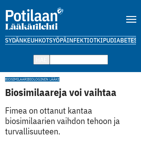
SYDÄN
KEUHKOT
SYÖPÄ
INFEKTIOT
KIPU
DIABETES
A
HAE
BIOSIMILAARI
BIOLOGINEN LÄÄKE
Biosimilaareja voi vaihtaa
Fimea on ottanut kantaa
biosimilaarien vaihdon tehoon ja
turvallisuuteen.