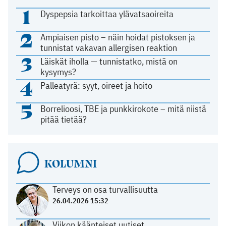
1
Dyspepsia tarkoittaa ylävatsaoireita
2
Ampiaisen pisto – näin hoidat pistoksen ja
tunnistat vakavan allergisen reaktion
3
Läiskät iholla — tunnistatko, mistä on
kysymys?
4
Palleatyrä: syyt, oireet ja hoito
5
Borrelioosi, TBE ja punkkirokote – mitä niistä
pitää tietää?
KOLUMNI
Terveys on osa turvallisuutta
26.04.2026 15:32
Viikon käänteiset uutiset