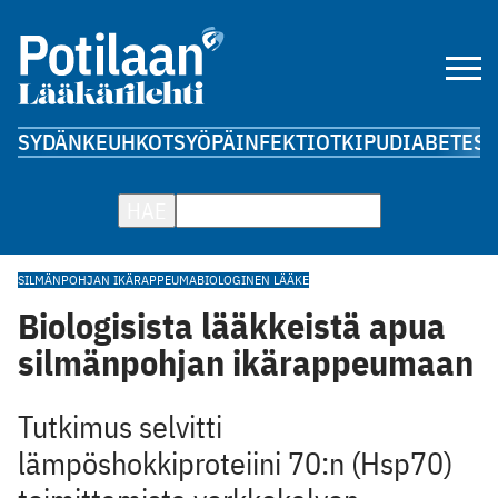
SYDÄN
KEUHKOT
SYÖPÄ
INFEKTIOT
KIPU
DIABETES
A
HAE
SILMÄNPOHJAN IKÄRAPPEUMA
BIOLOGINEN LÄÄKE
Biologisista lääkkeistä apua
silmänpohjan ikärappeumaan
Tutkimus selvitti
lämpöshokkiproteiini 70:n (Hsp70)