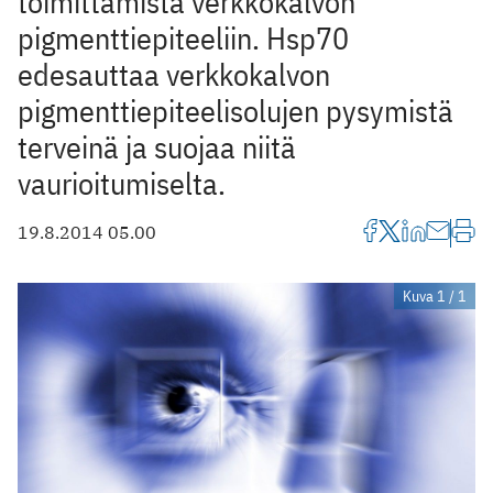
toimittamista verkkokalvon
pigmenttiepiteeliin. Hsp70
edesauttaa verkkokalvon
pigmenttiepiteelisolujen pysymistä
terveinä ja suojaa niitä
vaurioitumiselta.
19.8.2014 05.00
Kuva 1 / 1