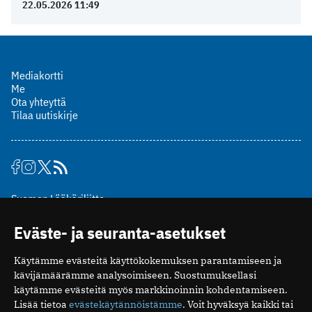
22.05.2026 11:49
Mediakortti
Me
Ota yhteyttä
Tilaa uutiskirje
Suomen Lääkäriliitto
Mäkelänkatu 2, PL 49
Eväste- ja seuranta-asetukset
00510 Helsinki
puh. (09) 393 091
Käytämme evästeitä käyttökokemuksen parantamiseen ja
toimitus@potilaanlaakarilehti.fi
kävijämäärämme analysoimiseen. Suostumuksellasi
käytämme evästeitä myös markkinoinnin kohdentamiseen.
ISSN 2323-9476
Lisää tietoa
evästekäytännöistämme
. Voit hyväksyä kaikki tai