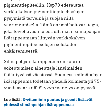
pigmenttiepiteeliin. Hsp70 edesauttaa
verkkokalvon pigmenttiepiteelisolujen
pysymistä terveinä ja suojaa niitä
vaurioitumiselta. Tämä on uusi hoitostrategia,
joka toivottavasti tulee auttamaan silmäpohjan
ikärappeumaan liittyvän verkkokalvon
pigmenttiepiteelisolujen solukadon
ehkäisemisessä.
Silmäpohjan ikärappeuma on suurin
sokeutumisen aiheuttaja länsimaiden
ikääntyvässä väestössä. Suomessa silmäpohjan
ikärappeuma todetaan yhdellä kolmesta yli 75-
vuotiaasta ja näkökyvyn menetys on pysyvä
Lue lisää:
D-vitamiinin puutos ja geenit lisäävät
yhdessä silmänpohjan ikärappeumaa