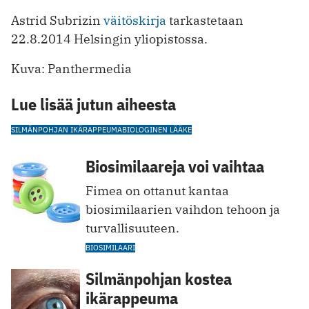
Astrid Subrizin
väitöskirja
tarkastetaan
22.8.2014 Helsingin yliopistossa.
Kuva: Panthermedia
Lue lisää jutun aiheesta
SILMÄNPOHJAN IKÄRAPPEUMA
BIOLOGINEN LÄÄKE
Biosimilaareja voi vaihtaa
Fimea on ottanut kantaa
biosimilaarien vaihdon tehoon ja
turvallisuuteen.
BIOSIMILAARI
Silmänpohjan kostea
ikärappeuma