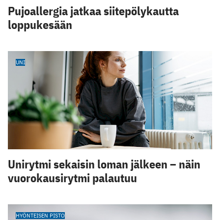
Pujoallergia jatkaa siitepölykautta
loppukesään
UNI
Unirytmi sekaisin loman jälkeen – näin
vuorokausirytmi palautuu
HYÖNTEISEN PISTO