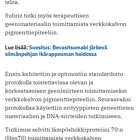
taloa.
Subriz tutki myös terapeuttisen
geenimateriaalin toimittamista verkkokalvon
pigmenttiepiteeliin.
Lue lisää:
Suositus: Bevasitsumabi järkevä
silmänpohjan ikärappeuman hoidossa
Ensin kehitettiin ja optimoitiin standardoitu
protokolla toistettavissa olevan ja
korkeatasoisen geenisiirteen toimittamiseksi
verkkokalvon pigmenttiepiteeliin. Seuraavaksi
protokollaa käytettiin erityyppisten geneettisten
materiaalien ja DNA-siirteiden tutkimiseen.
Tutkimus selvitti lämpöshokkiproteiini 70:n
(Hsp70) toimittamista verkkokalvon