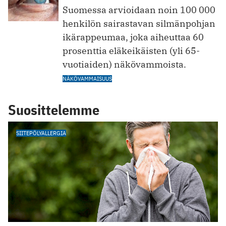
Suomessa arvioidaan noin 100 000
henkilön sairastavan silmänpohjan
ikärappeumaa, joka aiheuttaa 60
prosenttia eläkeikäisten (yli 65-
vuotiaiden) näkövammoista.
NÄKÖVAMMAISUUS
Suosittelemme
SIITEPÖLYALLERGIA