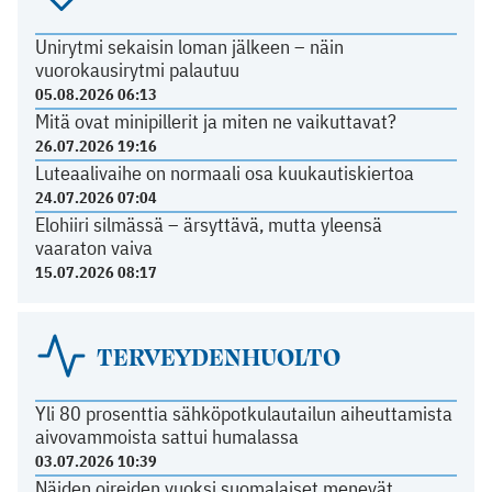
Unirytmi sekaisin loman jälkeen – näin
vuorokausirytmi palautuu
05.08.2026 06:13
Mitä ovat minipillerit ja miten ne vaikuttavat?
26.07.2026 19:16
Luteaalivaihe on normaali osa kuukautiskiertoa
24.07.2026 07:04
Elohiiri silmässä – ärsyttävä, mutta yleensä
vaaraton vaiva
15.07.2026 08:17
TERVEYDENHUOLTO
Yli 80 prosenttia sähköpotkulautailun aiheuttamista
aivovammoista sattui humalassa
03.07.2026 10:39
Näiden oireiden vuoksi suomalaiset menevät