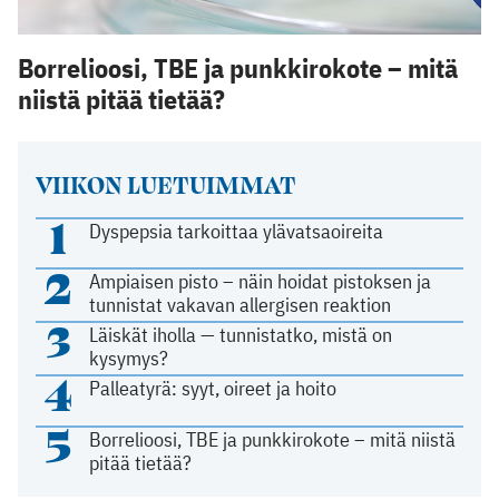
Borrelioosi, TBE ja punkkirokote – mitä
niistä pitää tietää?
VIIKON LUETUIMMAT
1
Dyspepsia tarkoittaa ylävatsaoireita
2
Ampiaisen pisto – näin hoidat pistoksen ja
tunnistat vakavan allergisen reaktion
3
Läiskät iholla — tunnistatko, mistä on
kysymys?
4
Palleatyrä: syyt, oireet ja hoito
5
Borrelioosi, TBE ja punkkirokote – mitä niistä
pitää tietää?