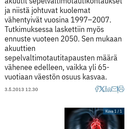
akuutit sepelvaltimotautikohtaukset
ja niistä johtuvat kuolemat
vähentyivät vuosina 1997–2007.
Tutkimuksessa laskettiin myös
ennuste vuoteen 2050. Sen mukaan
akuuttien
sepelvaltimotautitapausten määrä
vähenee edelleen, vaikka yli 65-
vuotiaan väestön osuus kasvaa.
3.5.2013 12.30
Kuva 1 / 1