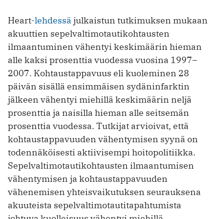
Heart
-lehdessä
julkaistun tutkimuksen mukaan
akuuttien sepelvaltimotautikohtausten
ilmaantuminen vähentyi keskimäärin hieman
alle kaksi prosenttia vuodessa vuosina 1997–
2007. Kohtaustappavuus eli kuoleminen 28
päivän sisällä ensimmäisen sydäninfarktin
jälkeen vähentyi miehillä keskimäärin neljä
prosenttia ja naisilla hieman alle seitsemän
prosenttia vuodessa. Tutkijat arvioivat, että
kohtaustappavuuden vähentymisen syynä on
todennäköisesti aktiivisempi hoitopolitiikka.
Sepelvaltimotautikohtausten ilmaantumisen
vähentymisen ja kohtaustappavuuden
vähenemisen yhteisvaikutuksen seurauksena
akuuteista sepelvaltimotautitapahtumista
johtuva kuolleisuus vähentyi miehillä