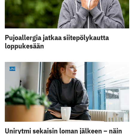
Pujoallergia jatkaa siitepölykautta
loppukesään
UNI
Unirytmi sekaisin loman jälkeen – näin