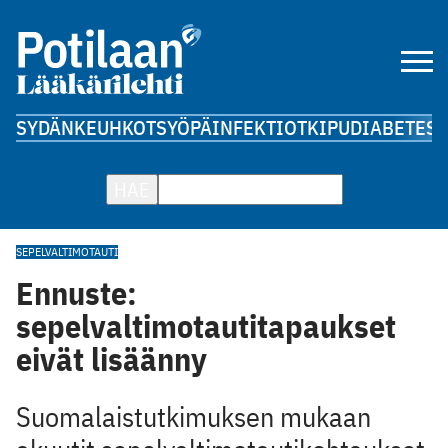
SYDÄN
KEUHKOT
SYÖPÄ
INFEKTIOT
KIPU
DIABETES
A
HAE
SEPELVALTIMOTAUTI
Ennuste:
sepelvaltimotautitapaukset
eivät lisäänny
Suomalaistutkimuksen mukaan