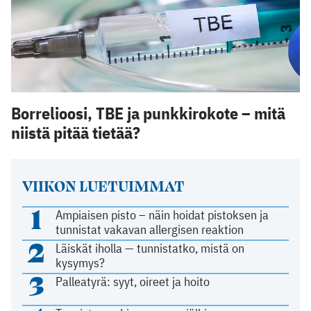
Borrelioosi, TBE ja punkkirokote – mitä
niistä pitää tietää?
VIIKON LUETUIMMAT
1
Ampiaisen pisto – näin hoidat pistoksen ja
tunnistat vakavan allergisen reaktion
2
Läiskät iholla — tunnistatko, mistä on
kysymys?
3
Palleatyrä: syyt, oireet ja hoito