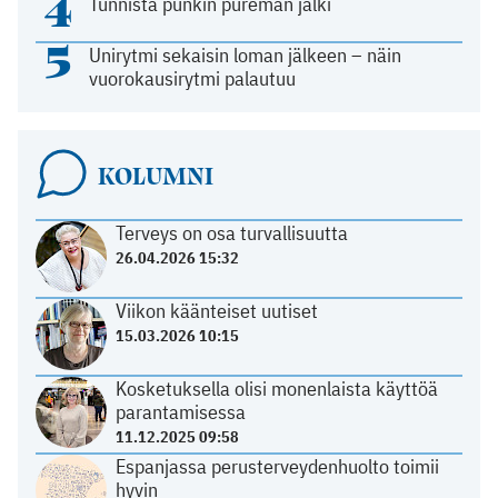
4
Tunnista punkin pureman jälki
5
Unirytmi sekaisin loman jälkeen – näin
vuorokausirytmi palautuu
KOLUMNI
Terveys on osa turvallisuutta
26.04.2026 15:32
Viikon käänteiset uutiset
15.03.2026 10:15
Kosketuksella olisi monenlaista käyttöä
parantamisessa
11.12.2025 09:58
Espanjassa perusterveydenhuolto toimii
hyvin