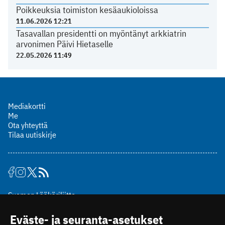
Poikkeuksia toimiston kesäaukioloissa
11.06.2026 12:21
Tasavallan presidentti on myöntänyt arkkiatrin
arvonimen Päivi Hietaselle
22.05.2026 11:49
Mediakortti
Me
Ota yhteyttä
Tilaa uutiskirje
Suomen Lääkäriliitto
Mäkelänkatu 2, PL 49
Eväste- ja seuranta-asetukset
00510 Helsinki