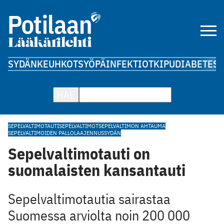
SYDÄN
KEUHKOT
SYÖPÄ
INFEKTIOT
KIPU
DIABETES
A
HAE
SEPELVALTIMOTAUTI
SEPELVALTIMOT
SEPELVALTIMON AHTAUMA
SEPELVALTIMOIDEN PALLOLAAJENNUS
SYDÄN
Sepelvaltimotauti on
suomalaisten kansantauti
Sepelvaltimotautia sairastaa
Suomessa arviolta noin 200 000