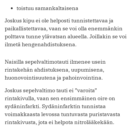
toistuu samankaltaisena
Joskus kipu ei ole helposti tunnistettavaa ja
paikallistettavaa, vaan se voi olla enemmänkin
polttava tunne ylävatsan alueella. Joillakin se voi
ilmetä hengenahdistuksena.
Naisilla sepelvaltimotauti ilmenee usein
rintakehän ahdistuksena, uupumisena,
huonovointisuutena ja pahoinvointina.
Joskus sepelvaltimo tauti ei ”varoita”
rintakivulla, vaan sen ensimmäinen oire on
sydäninfarkti. Sydäninfarktin tunnistaa
voimakkaasta levossa tuntuvasta puristavasta
rintakivusta, jota ei helpota nitrolääkekään.