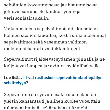
seinämien kovettumisesta ja ahtautumisesta
johtuvat sairaus. Se kuuluu sydän- ja
verisuonisairauksiin.
Vaikea-asteista sepelvaltimotautia kutsutaan
kolmen suonen taudiiksi, koska siinä molemmat
sepelvaltimot sekä vasemman valtimon
molemmat haarat ovat tukkeutuneet.
Sepelvaltimot sijaitsevat sydämen pinnalla ja ne
kuljettavat happea ja ravintoa sydänlihakselle.
Lue lisää:
TT vai rasituskoe sepelvaltimotautiepäilyn
selvittelyyn?
Sepevaltimo on syövän lisäksi suomalaisten
yleisin kansantauti ja siihen kuolee vuosittain
tuhansia ihmisiä, sekä naisia että miehiä.