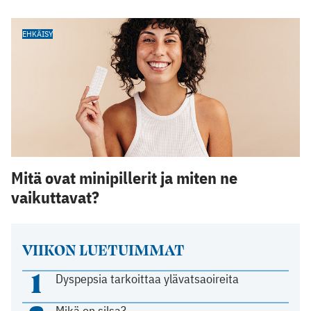
EHKÄISY
Mitä ovat minipillerit ja miten ne
vaikuttavat?
VIIKON LUETUIMMAT
1
Dyspepsia tarkoittaa ylävatsaoireita
Mikä on silsa?