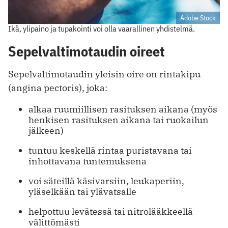
Adobe Stock
Ikä, ylipaino ja tupakointi voi olla vaarallinen yhdistelmä.
Sepelvaltimotaudin oireet
Sepelvaltimotaudin yleisin oire on rintakipu
(angina pectoris), joka:
alkaa ruumiillisen rasituksen aikana (myös
henkisen rasituksen aikana tai ruokailun
jälkeen)
tuntuu keskellä rintaa puristavana tai
inhottavana tuntemuksena
voi säteillä käsivarsiin, leukaperiin,
yläselkään tai ylävatsalle
helpottuu levätessä tai nitrolääkkeellä
välittömästi