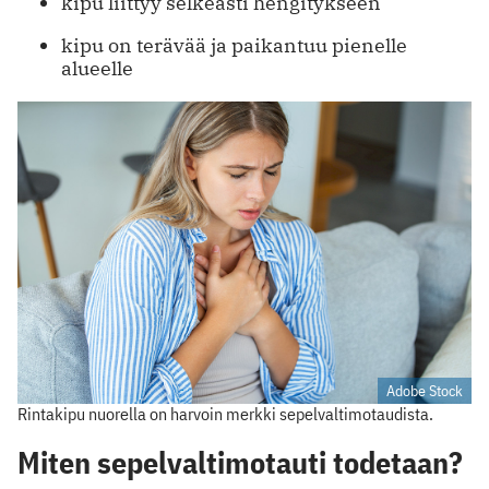
kipu liittyy selkeästi hengitykseen
kipu on terävää ja paikantuu pienelle
alueelle
Adobe Stock
Rintakipu nuorella on harvoin merkki sepelvaltimotaudista.
Miten sepelvaltimotauti todetaan?