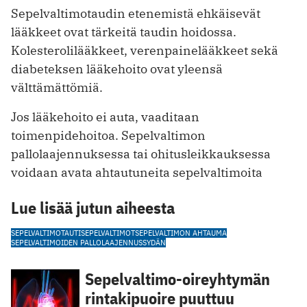
Sepelvaltimotaudin etenemistä ehkäisevät
lääkkeet ovat tärkeitä taudin hoidossa.
Kolesterolilääkkeet, verenpainelääkkeet sekä
diabeteksen lääkehoito ovat yleensä
välttämättömiä.
Jos lääkehoito ei auta, vaaditaan
toimenpidehoitoa. Sepelvaltimon
pallolaajennuksessa tai ohitusleikkauksessa
voidaan avata ahtautuneita sepelvaltimoita
Lue lisää jutun aiheesta
SEPELVALTIMOTAUTI
SEPELVALTIMOT
SEPELVALTIMON AHTAUMA
SEPELVALTIMOIDEN PALLOLAAJENNUS
SYDÄN
Sepelvaltimo-oireyhtymän
rintakipuoire puuttuu