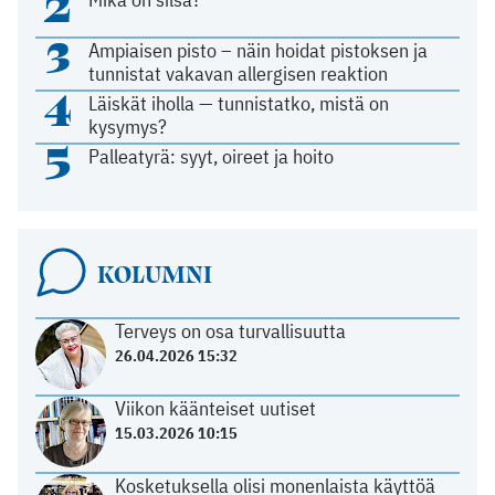
2
3
Ampiaisen pisto – näin hoidat pistoksen ja
tunnistat vakavan allergisen reaktion
4
Läiskät iholla — tunnistatko, mistä on
kysymys?
5
Palleatyrä: syyt, oireet ja hoito
KOLUMNI
Terveys on osa turvallisuutta
26.04.2026 15:32
Viikon käänteiset uutiset
15.03.2026 10:15
Kosketuksella olisi monenlaista käyttöä