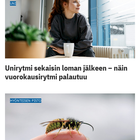
UNI
Unirytmi sekaisin loman jälkeen – näin
vuorokausirytmi palautuu
HYÖNTEISEN PISTO