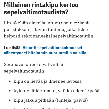
Millainen rintakipu kertoo
sepelvaltimotaudista?
Rintakehän alueella tuntuu usein erilaisia
puristuksen ja kivun tunteita, jotka tulee
helposti sekoittaneeksi sepelvaltimotautiin.
Lue lisää:
Akuutit sepelvaltimokohtaukset
vähentyneet hitaimmin nuorimmilla naisilla
Seuraavat oireet eivät viittaa
sepelvaltimotautiin:
kipu on lievää ja ilmenee levossa
kykenet liikkumaan, vaikka tekee kipeää
kipu jatkuu pitkään (tunteja, päiviä)