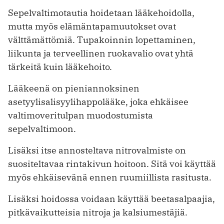
Sepelvaltimotautia hoidetaan lääkehoidolla,
mutta myös elämäntapamuutokset ovat
välttämättömiä. Tupakoinnin lopettaminen,
liikunta ja terveellinen ruokavalio ovat yhtä
tärkeitä kuin lääkehoito.
Lääkeenä on pieniannoksinen
asetyylisalisyylihappolääke, joka ehkäisee
valtimoveritulpan muodostumista
sepelvaltimoon.
Lisäksi itse annosteltava nitrovalmiste on
suositeltavaa rintakivun hoitoon. Sitä voi käyttää
myös ehkäisevänä ennen ruumiillista rasitusta.
Lisäksi hoidossa voidaan käyttää beetasalpaajia,
pitkävaikutteisia nitroja ja kalsiumestäjiä.