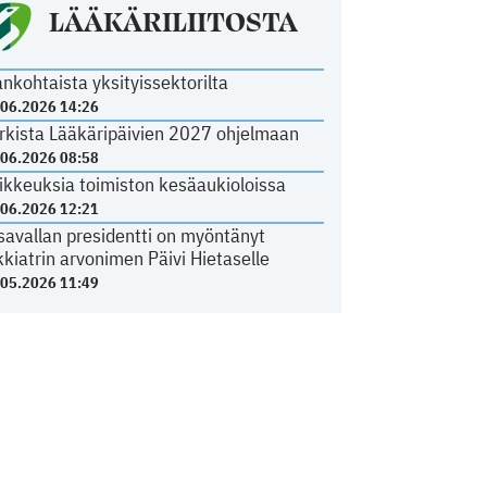
LÄÄKÄRILIITOSTA
ankohtaista yksityissektorilta
.06.2026 14:26
rkista Lääkäripäivien 2027 ohjelmaan
.06.2026 08:58
ikkeuksia toimiston kesäaukioloissa
.06.2026 12:21
savallan presidentti on myöntänyt
kkiatrin arvonimen Päivi Hietaselle
.05.2026 11:49