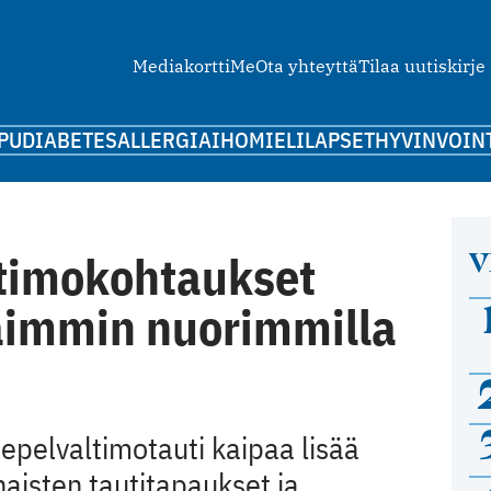
Mediakortti
Me
Ota yhteyttä
Tilaa uutiskirje
PU
DIABETES
ALLERGIA
IHO
MIELI
LAPSET
HYVINVOIN
V
ltimokohtaukset
aimmin nuorimmilla
sepelvaltimotauti kaipaa lisää
naisten tautitapaukset ja