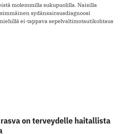
istä molemmilla sukupuolilla. Naisilla
ensimmäinen sydänsairausdiagnoosi
iehillä ei-tappava sepelvaltimotautikohtaus
rasva on terveydelle haitallista
a