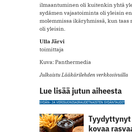
ilmaantuminen oli kuitenkin yhtä yle
sydämen vajaatoiminta oli yleisin 
molemmissa ikäryhmissä, kun taas m
oli yleisin.
Ulla Järvi
toimittaja
Kuva: Panthermedia
Julkaistu Lääkärilehden verkkosivuilla
Lue lisää jutun aiheesta
SYDÄN- JA VERISUONISAIRAUDET
NAISTEN SYDÄNTAUDIT
Tyydyttynyt 
kovaa rasva