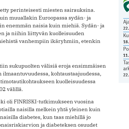
etty perinteisesti miesten sairauksina.
uin muuallakin Euroopassa sydän- ja
Aj
ain enemmän naisia kuin miehiä. Sydän- ja
22
 ja niihin liittyvän kuolleisuuden
Ku
ä miehistä vanhempiin ikäryhmiin, etenkin
18
Po
11
Ta
tiin sukupuolten välisiä eroja ensimmäisen
ar
n ilmaantuvuudessa, kohtaustaajuudessa,
22
timotautikohtaukseen kuolleisuudessa
 välillä.
ski oli FINRISKI-tutkimukseen vuosina
iailla naisilla melkein yhtä yleinen kuin
 naisilla diabetes, kun taas miehillä jo
naisriskiarvion ja diabeteksen osuudet