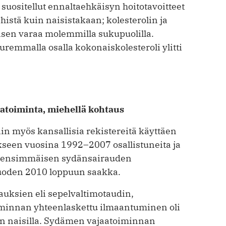
 suositellut ennaltaehkäisyn hoitotavoitteet
ehistä kuin naisistakaan; kolesterolin ja
sen varaa molemmilla sukupuolilla.
uremmalla osalla kokonaiskolesteroli ylitti
atoiminta, miehellä kohtaus
in myös kansallisia rekistereitä käyttäen
seen vuosina 1992–2007 osallistuneita ja
oja ensimmäisen sydänsairauden
uoden 2010 loppuun saakka.
uksien eli sepelvaltimotaudin,
minnan yhteenlaskettu ilmaantuminen oli
in naisilla. Sydämen vajaatoiminnan