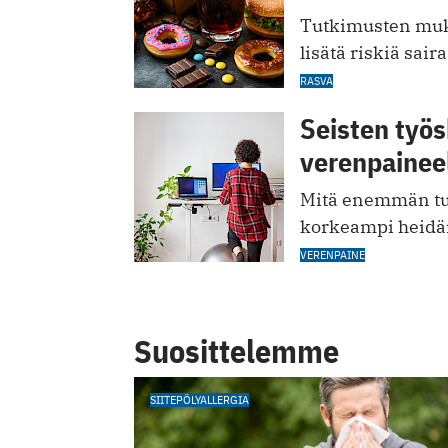
Tutkimusten muka
lisätä riskiä sair
RASVA
Seisten työs
verenpainee
Mitä enemmän tutki
korkeampi heidä
VERENPAINE
Suosittelemme
SIITEPÖLYALLERGIA