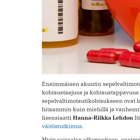
Ensimmäisen akuutin sepelvaltimot
kohtaustaajuus ja kohtaustappavuus 
sepelvaltimotautikohtaukseen ovat las
hitaammin kuin miehillä ja vanhemmil
lisensiaatti
Hanna-Riikka Lehdon
It
väitöstutkimus
.
Myös sairaalan ulkopuolisen, ensi