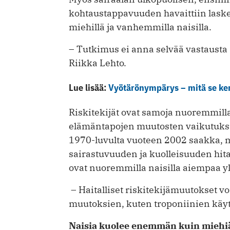
kohtaustappavuuden havaittiin laske
miehillä ja vanhemmilla naisilla.
– Tutkimus ei anna selvää vastausta 
Riikka Lehto.
Lue lisää:
Vyötärönympärys – mitä se ker
Riskitekijät ovat samoja nuoremmill
elämäntapojen muutosten vaikutuksi
1970-luvulta vuoteen 2002 saakka, m
sairastuvuuden ja kuolleisuuden hit
ovat nuoremmilla naisilla aiempaa y
– Haitalliset riskitekijämuutokset v
muutoksien, kuten troponiinien käyt
Naisia kuolee enemmän kuin miehi