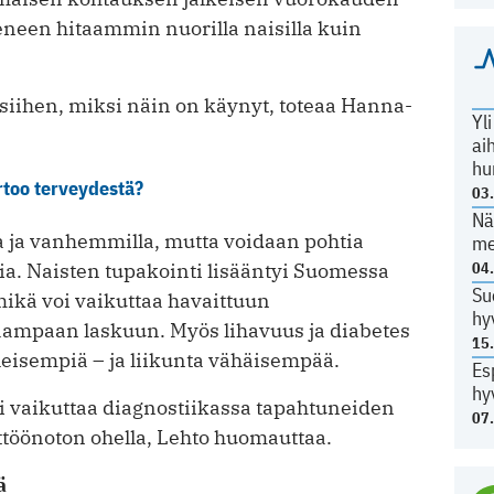
neen hitaammin nuorilla naisilla kuin
siihen, miksi näin on käynyt, toteaa Hanna-
Yl
ai
hu
too terveydestä?
03
Nä
a ja vanhemmilla, mutta voidaan pohtia
me
04
a. Naisten tupakointi lisääntyi Suomessa
Su
ikä voi vaikuttaa havaittuun
hy
aampaan laskuun. Myös lihavuus ja diabetes
15
leisempiä – ja liikunta vähäisempää.
Es
hy
oi vaikuttaa diagnostiikassa tapahtuneiden
07
töönoton ohella, Lehto huomauttaa.
ä