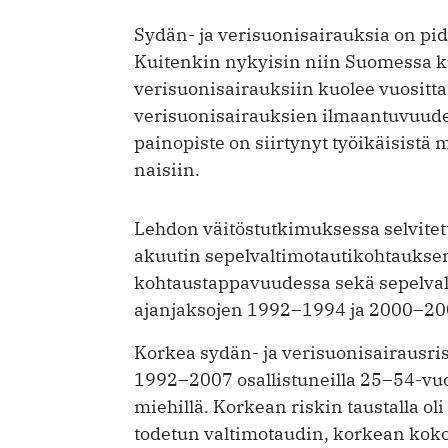
Sydän- ja verisuonisairauksia on pid
Kuitenkin nykyisin niin Suomessa k
verisuonisairauksiin kuolee vuositt
verisuonisairauksien ilmaantuvuuden
painopiste on siirtynyt työikäisist
naisiin.
Lehdon väitöstutkimuksessa selvitet
akuutin sepelvaltimotautikohtaukse
kohtaustappavuudessa sekä sepelval
ajanjaksojen 1992–1994 ja 2000–2002
Korkea sydän- ja verisuonisairausri
1992–2007 osallistuneilla 25–54-vuot
miehillä. Korkean riskin taustalla oli
todetun valtimotaudin, korkean koko