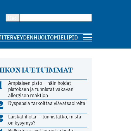
Hae
TI
TERVEYDENHUOLTO
MIELIPIDE
IIKON LUETUIMMAT
1
Ampiaisen pisto – näin hoidat
pistoksen ja tunnistat vakavan
allergisen reaktion
2
Dyspepsia tarkoittaa ylävatsaoireita
3
Läiskät iholla — tunnistatko, mistä
on kysymys?
Palleatyrä: syyt, oireet ja hoito