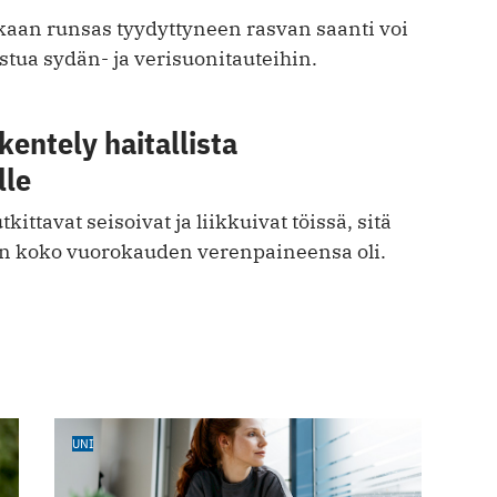
an runsas tyydyttyneen rasvan saanti voi
astua sydän- ja verisuonitauteihin.
kentely haitallista
lle
ttavat seisoivat ja liikkuivat töissä, sitä
n koko vuorokauden verenpaineensa oli.
UNI