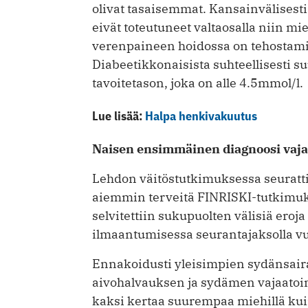
olivat tasaisemmat. Kansainvälisesti
eivät toteutuneet valtaosalla niin mi
verenpaineen hoidossa on tehostami
Diabeetikkonaisista suhteellisesti su
tavoitetason, joka on alle 4.5mmol/l.
Lue lisää:
Halpa henkivakuutus
Naisen ensimmäinen diagnoosi vaja
Lehdon väitöstutkimuksessa seuratti
aiemmin terveitä FINRISKI-tutkimuk
selvitettiin sukupuolten välisiä er
ilmaantumisessa seurantajaksolla v
Ennakoidusti yleisimpien sydänsaira
aivohalvauksen ja sydämen vajaatoi
kaksi kertaa suurempaa miehillä ku