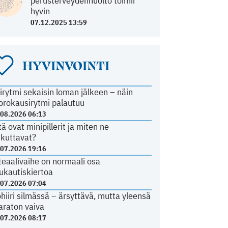
perusterveydenhuolto toimii
hyvin
07.12.2025 13:59
HYVINVOINTI
irytmi sekaisin loman jälkeen – näin
orokausirytmi palautuu
.08.2026 06:13
tä ovat minipillerit ja miten ne
ikuttavat?
.07.2026 19:16
teaalivaihe on normaali osa
ukautiskiertoa
.07.2026 07:04
ohiiri silmässä – ärsyttävä, mutta yleensä
araton vaiva
.07.2026 08:17