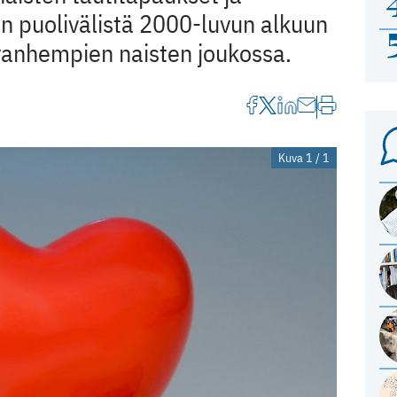
n puolivälistä 2000-luvun alkuun
vanhempien naisten joukossa.
Kuva 1 / 1