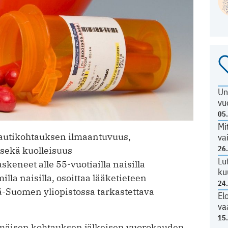
Un
vu
05
Mi
autikohtauksen ilmaantuvuus,
va
26
sekä kuolleisuus
Lu
keneet alle 55-vuotiailla naisilla
ku
la naisilla, osoittaa lääketieteen
24
ä-Suomen yliopistossa tarkastettava
El
va
15
mmäisen kohtauksen jälkeisen vuorokauden