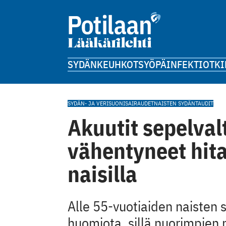
SYDÄN
KEUHKOT
SYÖPÄ
INFEKTIOT
KI
SYDÄN- JA VERISUONISAIRAUDET
NAISTEN SYDÄNTAUDIT
Akuutit sepelva
vähentyneet hit
naisilla
Alle 55-vuotiaiden naisten 
huomiota, sillä nuorimpien 