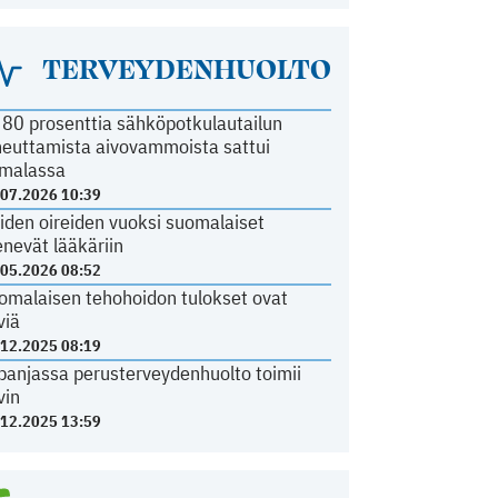
TERVEYDENHUOLTO
i 80 prosenttia sähköpotkulautailun
heuttamista aivovammoista sattui
malassa
.07.2026 10:39
iden oireiden vuoksi suomalaiset
nevät lääkäriin
.05.2026 08:52
omalaisen tehohoidon tulokset ovat
viä
.12.2025 08:19
panjassa perusterveydenhuolto toimii
vin
.12.2025 13:59