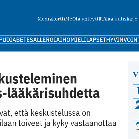
Mediakortti
Me
Ota yhteyttä
Tilaa uutiskirje
PU
DIABETES
ALLERGIA
IHO
MIELI
LAPSET
HYVINVOIN
V
kusteleminen
s-lääkärisuhdetta
vat, että keskustelussa on
ilaan toiveet ja kyky vastaanottaa