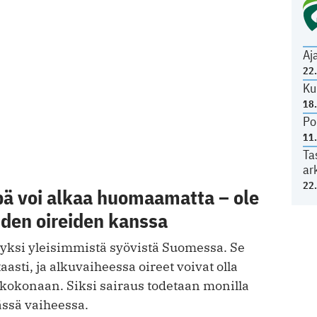
Aj
22
Ku
18
Po
11
Ta
ar
22
pä voi alkaa huomaamatta – ole
iden oireiden kanssa
 yksi yleisimmistä syövistä Suomessa. Se
aasti, ja alkuvaiheessa oireet voivat olla
a kokonaan. Siksi sairaus todetaan monilla
sä vaiheessa.