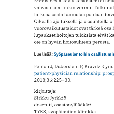
Ennusteesta käyty keskustelu ei heik
vahvisti sitä jonkin verran. Tutkimuk
tärkeää osata tunnistaa potilaan toiv
Oikealla ajoituksella ja olosuhteilla
vuorovaikutustaidot ovat tärkeä osa
lupaukset hoitojen tuloksista eivät k
ote on hyvän hoitosuhteen perusta.
Lue lisää:
Syöpäseulontoihin osallistumise
Fenton J, Duberstein P, Kravitz R ym
patient-physician relationship: pros
2018;36:225–30.
kirjoittaja:
Sirkku Jyrkkiö
dosentti, osastonylilääkäri
TYKS, syöpätautien klinikka