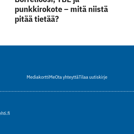
punkkirokote – mitä niistä
pitää tietää?
Mediakortti
Me
Ota yhteyttä
Tilaa uutiskirje
hti.fi