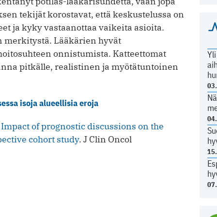
entänyt potilas-lääkärisuhdetta, vaan jopa
sen tekijät korostavat, että keskustelussa on
eet ja kyky vastaanottaa vaikeita asioita.
 on merkitystä. Lääkärien hyvät
 hoitosuhteen onnistumista. Katteettomat
Yl
ai
anna pitkälle, realistinen ja myötätuntoinen
hu
03
Nä
ssa isoja alueellisia eroja
me
04
.
Impact of prognostic discussions on the
Su
pective cohort study
. J Clin Oncol
hy
15
Es
hy
07