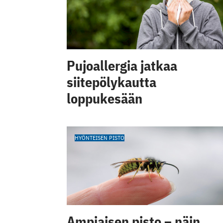
Pujoallergia jatkaa
siitepölykautta
loppukesään
HYÖNTEISEN PISTO
Ampiaisen pisto – näin