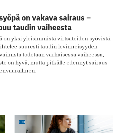
syöpä on vakava sairaus –
puu taudin vaiheesta
 on yksi yleisimmistä virtsateiden syövistä,
ihtelee suuresti taudin levinneisyyden
aimista todetaan varhaisessa vaiheessa,
ste on hyvä, mutta pitkälle edennyt sairaus
envaarallinen.
UNI