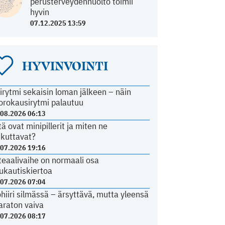
perusterveydenhuolto toimii
hyvin
07.12.2025 13:59
HYVINVOINTI
irytmi sekaisin loman jälkeen – näin
orokausirytmi palautuu
.08.2026 06:13
tä ovat minipillerit ja miten ne
ikuttavat?
.07.2026 19:16
teaalivaihe on normaali osa
ukautiskiertoa
.07.2026 07:04
ohiiri silmässä – ärsyttävä, mutta yleensä
araton vaiva
.07.2026 08:17