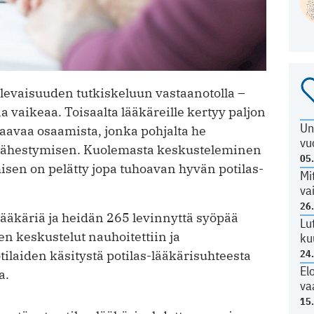
ulevaisuuden tutkiskeluun vastaanotolla –
 vaikeaa. Toisaalta lääkäreille kertyy paljon
Un
aavaa osaamista, jonka pohjalta he
vu
lähestymisen. Kuolemasta keskusteleminen
05
isen on pelätty jopa tuhoavan hyvän potilas-
Mi
va
26
ääkäriä ja heidän 265 levinnyttä syöpää
Lu
en keskustelut nauhoitettiin ja
ku
24
otilaiden käsitystä potilas-lääkärisuhteesta
El
a.
va
15