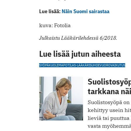
Lue lisää:
Näin Suomi sairastaa
kuva: Fotolia
Julkaistu Lääkärilehdessä 6/2018.
Lue lisää jutun aiheesta
SYÖPÄ
KUOLEMA
POTILAS-LÄÄKÄRISUHDE
VUOROVAIKUTUS
Suolistosyö
tarkkana nä
Suolistosyöpä on
kehittyy usein hit
lieviä tai puuttu
vasta myöhemmäs