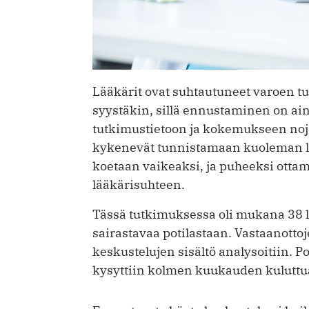
Lääkärit ovat suhtautuneet varoen t
syystäkin, sillä ennustaminen on aina
tutkimus­tietoon ja kokemukseen noj
kykenevät tunnistamaan kuoleman 
koetaan vaikeaksi, ja puheeksi ottam
lääkärisuhteen.
Tässä tutkimuksessa oli mukana 38 l
sairastavaa potilastaan. Vastaanottoj
keskustelujen sisältö analysoitiin. P
kysyttiin kolmen kuukauden kuluttu