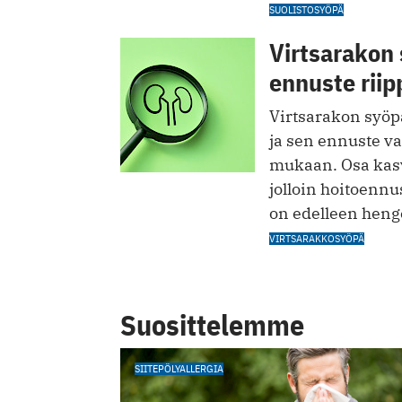
SUOLISTOSYÖPÄ
Virtsarakon 
ennuste riip
Virtsarakon syöpä
ja sen ennuste va
mukaan. Osa kasv
jolloin hoitoennu
on edelleen heng
VIRTSARAKKOSYÖPÄ
Suosittelemme
SIITEPÖLYALLERGIA