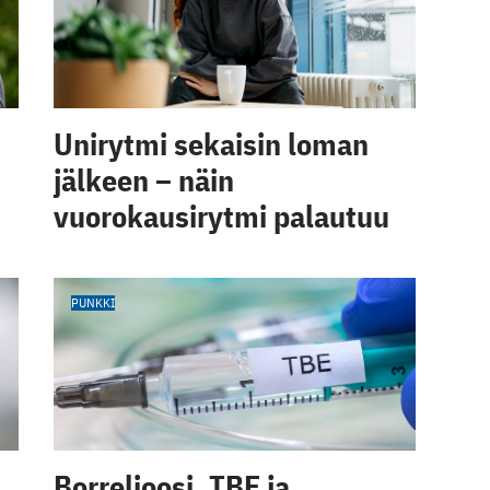
Unirytmi sekaisin loman
jälkeen – näin
vuorokausirytmi palautuu
PUNKKI
Borrelioosi, TBE ja