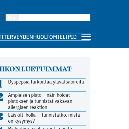
Hae
TI
TERVEYDENHUOLTO
MIELIPIDE
IIKON LUETUIMMAT
1
Dyspepsia tarkoittaa ylävatsaoireita
2
Ampiaisen pisto – näin hoidat
pistoksen ja tunnistat vakavan
allergisen reaktion
3
Läiskät iholla — tunnistatko, mistä
on kysymys?
Palleatyrä: syyt, oireet ja hoito