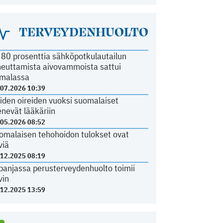
TERVEYDENHUOLTO
i 80 prosenttia sähköpotkulautailun
heuttamista aivovammoista sattui
malassa
.07.2026 10:39
iden oireiden vuoksi suomalaiset
nevät lääkäriin
.05.2026 08:52
omalaisen tehohoidon tulokset ovat
viä
.12.2025 08:19
panjassa perusterveydenhuolto toimii
vin
.12.2025 13:59