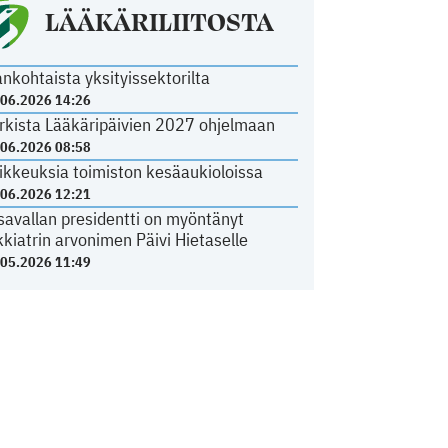
LÄÄKÄRILIITOSTA
ankohtaista yksityissektorilta
.06.2026 14:26
rkista Lääkäripäivien 2027 ohjelmaan
.06.2026 08:58
ikkeuksia toimiston kesäaukioloissa
.06.2026 12:21
savallan presidentti on myöntänyt
kkiatrin arvonimen Päivi Hietaselle
.05.2026 11:49