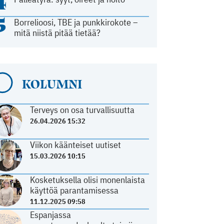
4
5
Borrelioosi, TBE ja punkkirokote –
mitä niistä pitää tietää?
KOLUMNI
Terveys on osa turvallisuutta
26.04.2026 15:32
Viikon käänteiset uutiset
15.03.2026 10:15
Kosketuksella olisi monenlaista
käyttöä parantamisessa
11.12.2025 09:58
Espanjassa