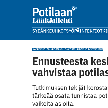
SYDÄN
KEUHKOT
SYÖPÄ
INFEKTIOT
KI
SYÖPÄ
KUOLEMA
POTILAS-LÄÄKÄRISUHDE
VUOROVAIKUTUS
Ennusteesta kes
vahvistaa potila
Tutkimuksen tekijät korosta
tärkeää osata tunnistaa pot
vaikeita asioita.