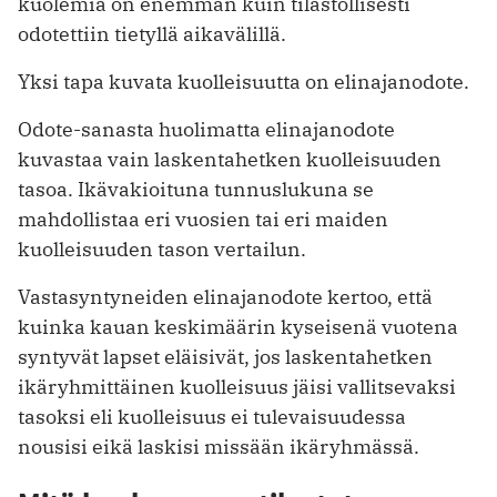
kuolemia on enemmän kuin tilastollisesti
odotettiin tietyllä aikavälillä.
Yksi tapa kuvata kuolleisuutta on elinajanodote.
Odote-sanasta huolimatta elinajanodote
kuvastaa vain laskentahetken kuolleisuuden
tasoa. Ikävakioituna tunnuslukuna se
mahdollistaa eri vuosien tai eri maiden
kuolleisuuden tason vertailun.
Vastasyntyneiden elinajanodote kertoo, että
kuinka kauan keskimäärin kyseisenä vuotena
syntyvät lapset eläisivät, jos laskentahetken
ikäryhmittäinen kuolleisuus jäisi vallitsevaksi
tasoksi eli kuolleisuus ei tulevaisuudessa
nousisi eikä laskisi missään ikäryhmässä.