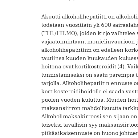
Akuutti alkoholihepatiitti on alkoh
todetaan vuosittain yli 600 sairaalaho
(THL/HILMO), joiden kirjo vaihtelee
vajaatoimintaan, monielinvaurioon 
alkoholihepatiittiin on edelleen kork
tautiinsa kuuden kuukauden kuluessa
hoitona ovat kortikosteroidit (4). Va
tunnistamiseksi on saatu parempia työ
tarjolla. Alkoholihepatiitin ennuste 
kortikosteroidihoidolle ei saada vast
puolen vuoden kuluttua. Muiden hoit
maksansiirron mahdollisuutta tarkkaan
Alkoholimaksakirroosi sen sijaan on
toiseksi tavallisin syy maksansiirtoo
pitkäaikaisennuste on huono johtuen 