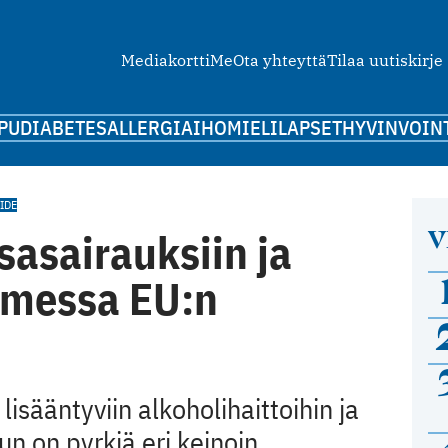
Mediakortti
Me
Ota yhteyttä
Tilaa uutiskirje
PU
DIABETES
ALLERGIA
IHO
MIELI
LAPSET
HYVINVOIN
IDE
V
asairauksiin ja
uomessa EU:n
isääntyviin alkoholihaittoihin ja
un on pyrkiä eri keinoin