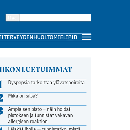
Hae
TI
TERVEYDENHUOLTO
MIELIPIDE
IIKON LUETUIMMAT
1
Dyspepsia tarkoittaa ylävatsaoireita
2
Mikä on silsa?
3
Ampiaisen pisto – näin hoidat
pistoksen ja tunnistat vakavan
allergisen reaktion
Läiskät iholla — tunnistatko, mistä