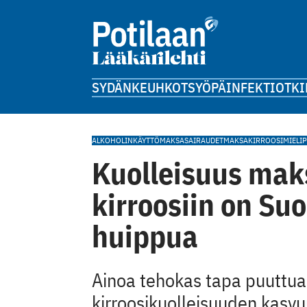
SYDÄN
KEUHKOT
SYÖPÄ
INFEKTIOT
KI
ALKOHOLINKÄYTTÖ
MAKSASAIRAUDET
MAKSAKIRROOSI
MIELIP
Kuolleisuus maks
kirroosiin on S
huippua
Ainoa tehokas tapa puuttua l
kirroosikuolleisuuden kasvu