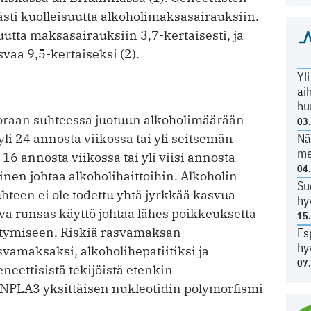
eästi kuolleisuutta alkoholimaksasairauksiin.
uutta maksasairauksiin 3,7-kertaisesti, ja
svaa 9,5-kertaiseksi (2).
Yl
ai
hu
oraan suhteessa juotuun alkoholimäärään
03
Nä
yli 24 annosta viikossa tai yli seitsemän
me
i 16 annosta viikossa tai yli viisi annosta
04
minen johtaa alkoholihaittoihin. Alkoholin
Su
teen ei ole todettu yhtä jyrkkää kasvua
hy
va runsas käyttö johtaa lähes poikkeuksetta
15
ttymiseen. Riskiä rasvamaksan
Es
hy
vamaksaksi, alko­holihepatiitiksi ja
07
eneettisistä tekijöistä etenkin
PNPLA3 yksittäisen nukleotidin polymorfismi