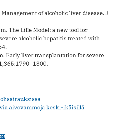
 Management of alcoholic liver ­disease. J
. The Lille Model: a new tool for
severe alcoholic hepatitis treated with
54.
. Early liver transplantation for severe
011;365:1790–1800.
holisairauksissa
uvia aivovammoja keski-ikäisillä
IDE