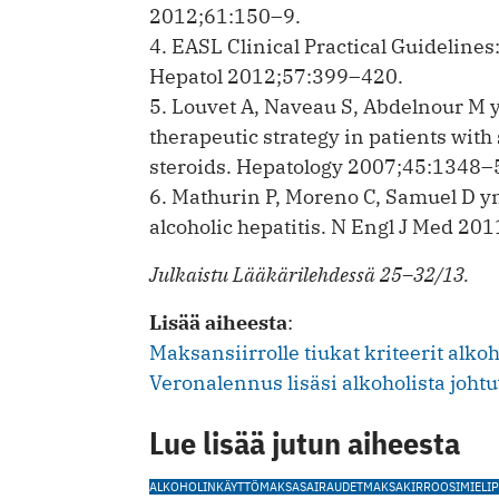
2012;61:150–9.
4. EASL Clinical Practical Guidelines:
Hepatol 2012;57:399–420.
5. Louvet A, Naveau S, Abdelnour M ym
therapeutic strategy in patients with 
steroids. Hepatology 2007;45:1348–
6. Mathurin P, Moreno C, Samuel D ym
alcoholic hepatitis. N Engl J Med 2
Julkaistu Lääkärilehdessä 25–32/13.
Lisää aiheesta
:
Maksansiirrolle tiukat kriteerit alko
Veronalennus lisäsi alkoholista joht
Lue lisää jutun aiheesta
ALKOHOLINKÄYTTÖ
MAKSASAIRAUDET
MAKSAKIRROOSI
MIELIP