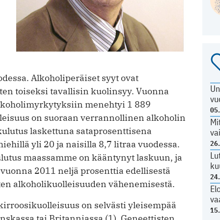
essa. Alkoholiperäiset syyt ovat
Un
sten toiseksi tavallisin kuolinsyy. Vuonna
vu
 alkoholimyrkytyksiin menehtyi 1 889
05
olleisuus on suoraan verrannollinen alkoholin
Mi
kulutus laskettuna sataprosenttisena
va
ehillä yli 20 ja naisilla 8,7 litraa vuodessa.
26
Lu
ulutus maassamme on kääntynyt laskuun, ja
ku
vuonna 2011 neljä prosenttia edellisestä
24
ten alkoholikuolleisuuden vähenemisestä.
El
va
irroosikuolleisuus on selvästi yleisempää
15
kassa tai Britan­niassa (1). Geneettisten