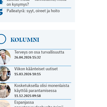
4
on kysymys?
5
Palleatyrä: syyt, oireet ja hoito
KOLUMNI
Terveys on osa turvallisuutta
26.04.2026 15:32
Viikon käänteiset uutiset
15.03.2026 10:15
Kosketuksella olisi monenlaista
käyttöä parantamisessa
11.12.2025 09:58
Espanjassa