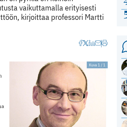
usta vaikuttamalla erityisesti
ttöön, kirjoittaa professori Martti
Kuva 1 / 1
n
na