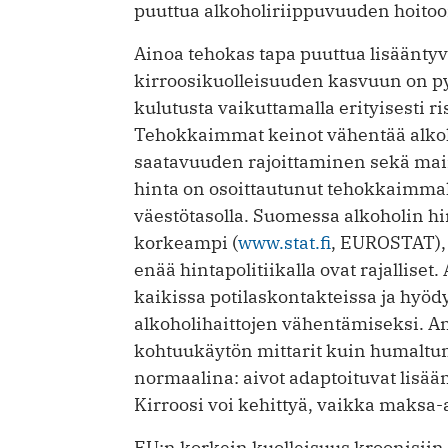
puuttua alkoholiriippuvuuden hoitoon
Ainoa tehokas tapa puuttua lisääntyvi
kirroosikuolleisuuden kasvuun on p
kulutusta vaikuttamalla erityisesti ri
Tehokkaimmat keinot vähentää alkoho
saatavuuden rajoittaminen sekä mai
hinta on osoittautunut tehokkaimma
väestötasolla. Suomessa alkoholin hi
korkeampi (
www.stat.fi
, EUROSTAT), 
enää hintapolitiikalla ovat rajalliset
kaikissa potilaskontakteissa ja hyöd
alkoholihaittojen vähentämiseksi. 
kohtuukäytön mittarit kuin humaltu
normaalina: aivot adaptoituvat lisään
Kirroosi voi kehittyä, vaikka maksa-
EU:n korkein kuolleisuus kroonisiin