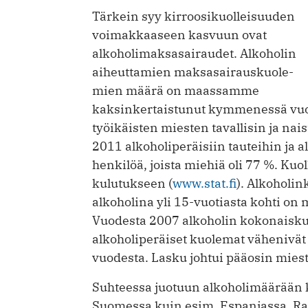
Tärkein syy kirroosikuolleisuuden
voimakkaaseen kasvuun ovat
alkoholimaksasairaudet. Alkoholin
aiheuttamien maksasairauskuole­
mien määrä on maassamme
kaksinkertaistunut kymmenessä vuod
työikäisten miesten tavallisin ja nai
2011 alko­holiperäisiin tauteihin ja
henkilöä, joista miehiä oli 77 %. Ku
kulutukseen (
www.stat.fi
). Alkoholin
alkoholina yli 15-vuotiasta kohti on mi
Vuodesta 2007 alkoholin kokonaisk
alkoholiperäiset kuolemat vähenivät 
vuodesta. Lasku johtui pääosin mies
Suhteessa juotuun alkoholimäärään k
Suomessa kuin esim. Espanjassa, Rans