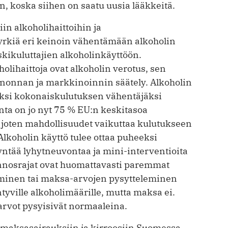
, koska siihen on saatu uusia lääkkeitä.
in alkoholihaittoihin ja
yrkiä eri keinoin vähentämään alkoholin
skikulutta­jien alkoholinkäyttöön.
lihaittoja ovat alkoholin verotus, sen
nonnan ja markkinoinnin säätely. Alkoholin
ksi kokonaiskulutuksen vähentäjäksi
nta on jo nyt 75 % EU:n keskitasoa
joten mahdollisuudet vaikuttaa kulutukseen
. Alkoholin käyttö tulee ottaa puheeksi
yntää lyhytneuvontaa ja mini-interventioita
Annosrajat ovat huomattavasti paremmat
minen tai maksa-arvojen pysytteleminen
tyville alkoholimäärille, mutta maksa ei.
arvot pysyisivät normaaleina.
 maksasairauksiin ja kirroosiin Suomessa