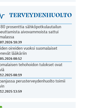
TERVEYDENHUOLTO
i 80 prosenttia sähköpotkulautailun
heuttamista aivovammoista sattui
malassa
.07.2026 10:39
iden oireiden vuoksi suomalaiset
nevät lääkäriin
.05.2026 08:52
omalaisen tehohoidon tulokset ovat
viä
.12.2025 08:19
panjassa perusterveydenhuolto toimii
vin
.12.2025 13:59