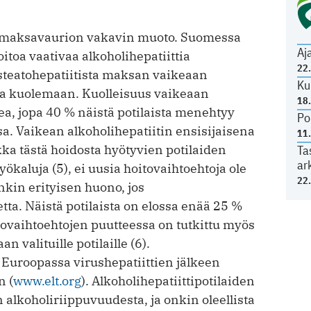
olimaksavaurion vakavin muoto. Suomessa
Aj
itoa vaativaa alko­holihepatiittia
22
 steatohepatiitista maksan vaikeaan
Ku
ja kuolemaan. Kuolleisuus vaikeaan
18
ea, jopa 40 % näistä potilaista menehtyy
Po
. Vaikean alkoholihepatiitin ensisijaisena
11
ikka tästä hoidosta hyötyvien potilaiden
Ta
ar
kaluja (5), ei uusia hoitovaihtoehtoja ole
22
onkin erityisen huono, jos
etta. Näistä potilaista on elossa enää 25 %
ovaihtoehtojen puutteessa on tutkittu myös
 valituille potilaille (6).
 Euroopassa virushepatiittien jälkeen
n (
www.elt.org
). Alkoholihepatiittipotilaiden
alkoholiriippuvuudesta, ja onkin oleellista