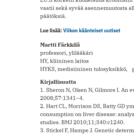
vaatii sekä syvää asennemuutosta alk
päätöksiä.
Lue lisää:
Viikon käänteiset uutiset
Martti Färkkilä
professori, ylilääkäri
HY, kliininen laitos
HYKS, medisiininen tulosyksikkö, g
Kirjallisuutta
1. Sheron N, Olsen N, Gilmore I. An 
2008;57:1341–4.
2. Hart CL, Morrison DS, Batty GD ym
consumption on liver disease: analys
studies. BMJ 2010;11;340:c1240.
3. Stickel F, Hampe J. Genetic determi