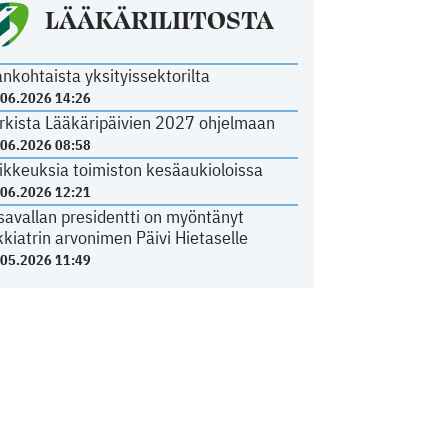
LÄÄKÄRILIITOSTA
ankohtaista yksityissektorilta
.06.2026 14:26
rkista Lääkäripäivien 2027 ohjelmaan
.06.2026 08:58
ikkeuksia toimiston kesäaukioloissa
.06.2026 12:21
savallan presidentti on myöntänyt
kkiatrin arvonimen Päivi Hietaselle
.05.2026 11:49