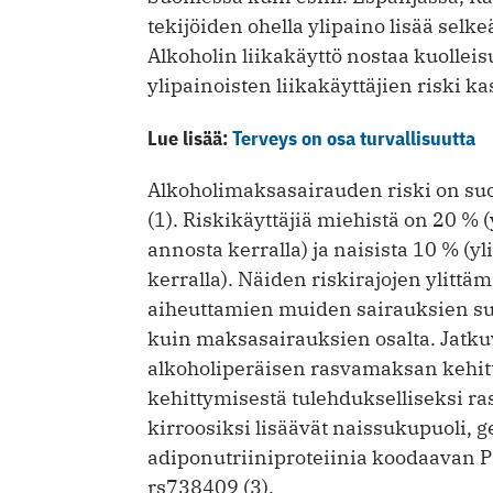
tekijöiden ohella ylipaino lisää selk
Alkoholin liikakäyttö nostaa kuolleis
ylipainoisten liikakäyttäjien riski ka
Lue lisää:
Terveys on osa turvallisuutta
Alkoholimaksasairauden riski on su
(1). Riskikäyttäjiä miehistä on 20 % (
annosta kerralla) ja naisista 10 % (yl
kerralla). Näiden riskirajojen ylittä
aiheuttamien muiden sairauksien suh
kuin maksasairauk­sien osalta. Jatku
alkoholiperäisen rasvamaksan kehi
kehittymisestä tulehdukselliseksi ras
kirroosiksi lisäävät naissukupuoli, g
adiponutriiniproteiinia koodaavan 
rs738409 (3).