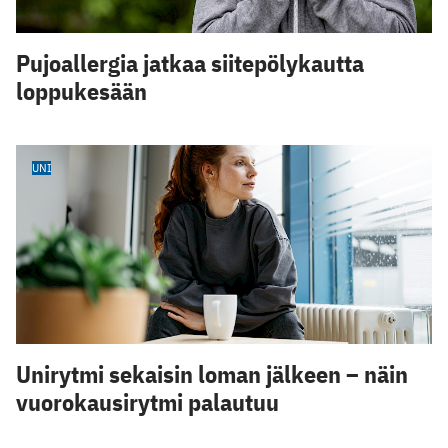
Pujoallergia jatkaa siitepölykautta
loppukesään
UNI
Unirytmi sekaisin loman jälkeen – näin
vuorokausirytmi palautuu