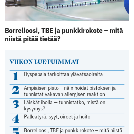
Borrelioosi, TBE ja punkkirokote – mitä
niistä pitää tietää?
VIIKON LUETUIMMAT
1
Dyspepsia tarkoittaa ylävatsaoireita
2
Ampiaisen pisto – näin hoidat pistoksen ja
tunnistat vakavan allergisen reaktion
3
Läiskät iholla — tunnistatko, mistä on
kysymys?
4
Palleatyrä: syyt, oireet ja hoito
5
Borrelioosi, TBE ja punkkirokote – mitä niistä