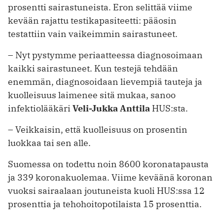
prosentti sairastuneista. Eron selittää viime
kevään rajattu testikapasiteetti: pääosin
testattiin vain vaikeimmin sairastuneet.
– Nyt pystymme periaatteessa diagnosoimaan
kaikki sairastuneet. Kun testejä tehdään
enemmän, diagnosoidaan lievempiä tauteja ja
kuolleisuus laimenee sitä mukaa, sanoo
infektiolääkäri
Veli-Jukka Anttila
HUS:sta.
– Veikkaisin, että kuolleisuus on prosentin
luokkaa tai sen alle.
Suomessa on todettu noin 8600 koronatapausta
ja 339 koronakuolemaa. Viime keväänä koronan
vuoksi sairaalaan joutuneista kuoli HUS:ssa 12
prosenttia ja tehohoitopotilaista 15 prosenttia.