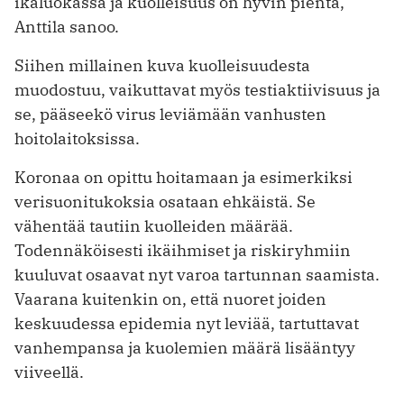
ikäluokassa ja kuolleisuus on hyvin pientä,
Anttila sanoo.
Siihen millainen kuva kuolleisuudesta
muodostuu, vaikuttavat myös testiaktiivisuus ja
se, pääseekö virus leviämään vanhusten
hoitolaitoksissa.
Koronaa on opittu hoitamaan ja esimerkiksi
verisuonitukoksia osataan ehkäistä. Se
vähentää tautiin kuolleiden määrää.
Todennäköisesti ikäihmiset ja riskiryhmiin
kuuluvat osaavat nyt varoa tartunnan saamista.
Vaarana kuitenkin on, että nuoret joiden
keskuudessa epidemia nyt leviää, tartuttavat
vanhempansa ja kuolemien määrä lisääntyy
viiveellä.