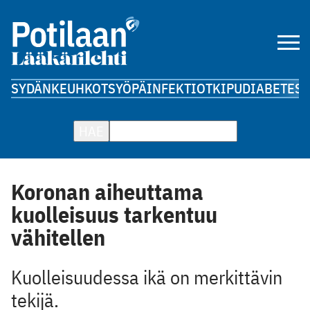
SYDÄN
KEUHKOT
SYÖPÄ
INFEKTIOT
KIPU
DIABETES
A
HAE
Koronan aiheuttama
kuolleisuus tarkentuu
vähitellen
Kuolleisuudessa ikä on merkittävin
tekijä.