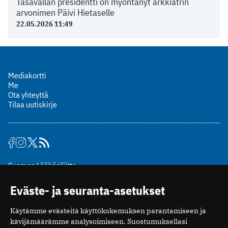
Tasavallan presidentti on myöntänyt arkkiatrin
arvonimen Päivi Hietaselle
22.05.2026 11:49
Mediakortti
Me
Ota yhteyttä
Tilaa uutiskirje
Suomen Lääkäriliitto
Mäkelänkatu 2, PL 49
Eväste- ja seuranta-asetukset
00510 Helsinki
puh. (09) 393 091
Käytämme evästeitä käyttökokemuksen parantamiseen ja
toimitus@potilaanlaakarilehti.fi
kävijämäärämme analysoimiseen. Suostumuksellasi