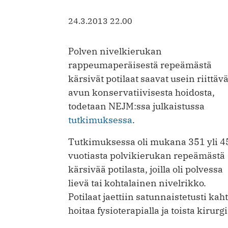
24.3.2013 22.00
Polven nivelkierukan
rappeumaperäisestä repeämästä
kärsivät potilaat saavat usein riittäv
avun konservatiivisesta hoidosta,
todetaan NEJM:ssa julkaistussa
tutkimuksessa
.
Tutkimuksessa oli mukana 351 yli 4
vuotiasta polvikierukan repeämästä
kärsivää potilasta, joilla oli polvessa
lievä tai kohtalainen nivelrikko.
Potilaat jaettiin satunnaistetusti kah
hoitaa fysioterapialla ja toista kirurgi