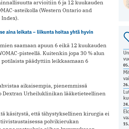
minnallisuutta arvioitiin 6 ja 12 kuukauden
MAC-asteikolla (Western Ontario and
 Index).
se aina leikata – liikunta hoitaa yhtä hyvin
ryhmien saamaan apuun 6 eikä 12 kuukauden
Un
0 WOMAC-pisteellä. Kuitenkin jopa 30 % alun
vu
 potilaista päädyttiin leikkaamaan 6
05
Mi
va
26
 vahvistaa aikaisempia, pienemmissä
Lu
o Dextran Urheiluklinikan lääketieteellinen
ku
24
El
 käsitystä, että tähystyksellinen kirurgia ei
va
tiivistaustaisessa polvikierukan
15