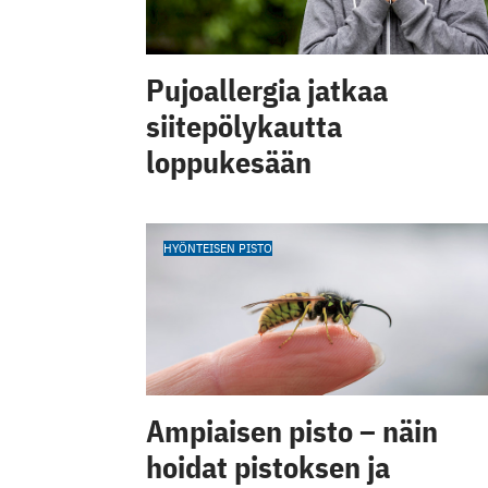
Pujoallergia jatkaa
siitepölykautta
loppukesään
HYÖNTEISEN PISTO
Ampiaisen pisto – näin
hoidat pistoksen ja