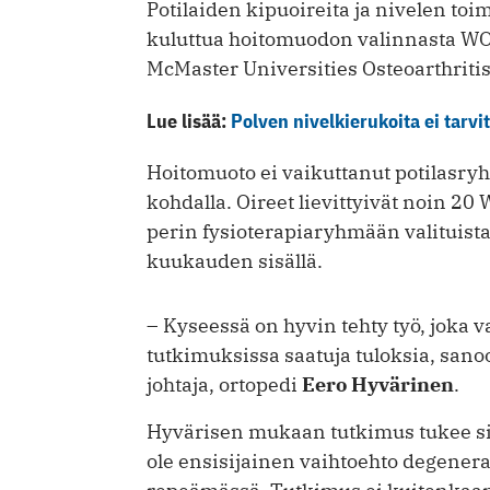
Potilaiden kipuoireita ja nivelen toi
kuluttua hoitomuodon valinnasta WO
McMaster Universities Osteoarthritis
Lue lisää:
Polven nivelkierukoita ei tarvit
Hoitomuoto ei vaikuttanut potilas
kohdalla. Oireet lievittyivät noin 2
perin fysioterapiaryhmään valituista
kuukauden sisällä.
– Kyseessä on hyvin tehty työ, joka
tutkimuksissa saatuja tuloksia, sano
johtaja, ortopedi
Eero Hyvärinen
.
Hyvärisen mukaan tutkimus tukee sitä
ole ensisijainen vaihtoehto degenera