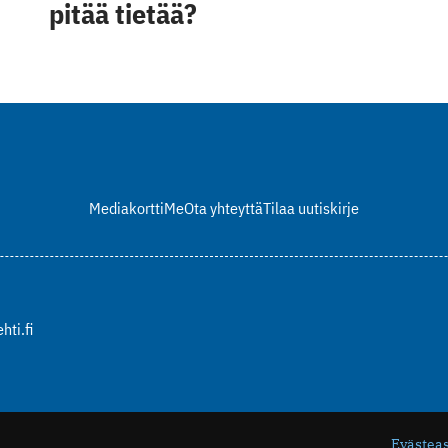
pitää tietää?
Mediakortti
Me
Ota yhteyttä
Tilaa uutiskirje
hti.fi
Evästea