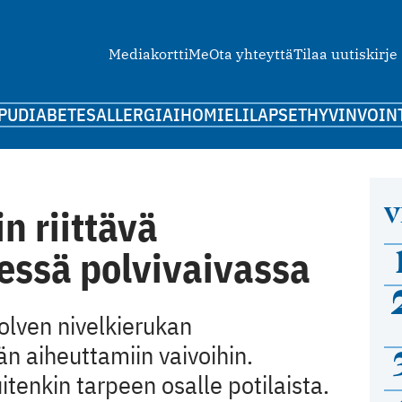
Mediakortti
Me
Ota yhteyttä
Tilaa uutiskirje
PU
DIABETES
ALLERGIA
IHO
MIELI
LAPSET
HYVINVOIN
V
n riittävä
ssä polvivaivassa
olven nivelkierukan
 aiheuttamiin vaivoihin.
tenkin tarpeen osalle potilaista.