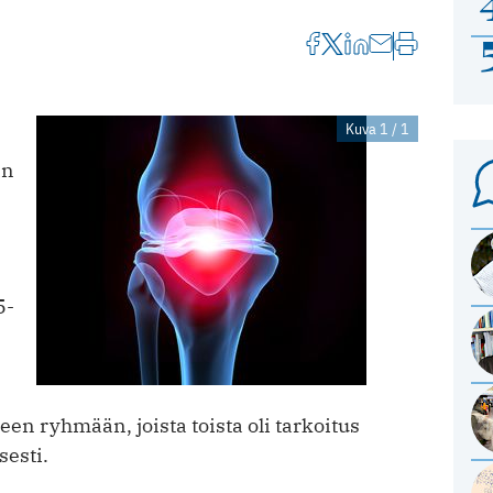
Kuva 1 / 1
än
5-
teen ryhmään, joista toista oli tarkoitus
sesti.