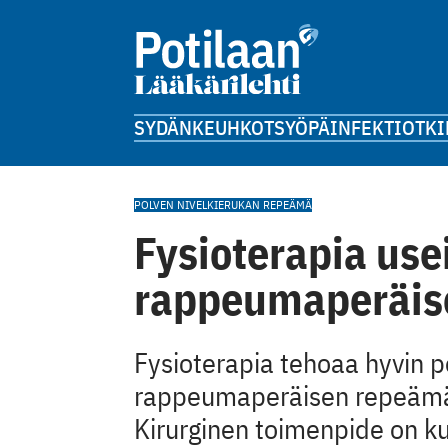
SYDÄN
KEUHKOT
SYÖPÄ
INFEKTIOT
KI
POLVEN NIVELKIERUKAN REPEÄMÄ
Fysioterapia usei
rappeumaperäise
Fysioterapia tehoaa hyvin p
rappeumaperäisen repeämän
Kirurginen toimenpide on kui