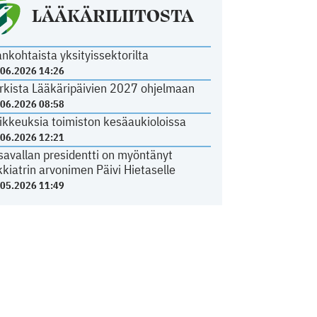
LÄÄKÄRILIITOSTA
ankohtaista yksityissektorilta
.06.2026 14:26
rkista Lääkäripäivien 2027 ohjelmaan
.06.2026 08:58
ikkeuksia toimiston kesäaukioloissa
.06.2026 12:21
savallan presidentti on myöntänyt
kkiatrin arvonimen Päivi Hietaselle
.05.2026 11:49