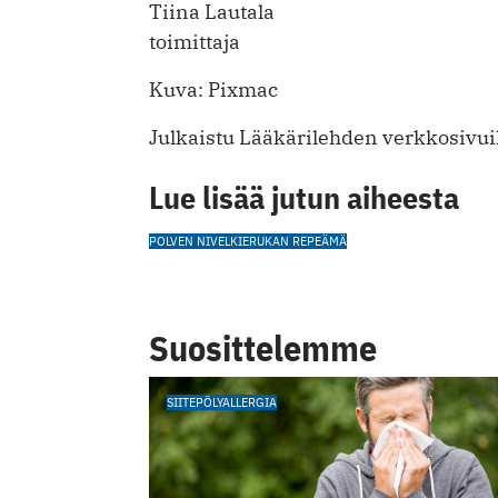
Tiina Lautala
toimittaja
Kuva: Pixmac
Julkaistu Lääkärilehden verkkosivui
Lue lisää jutun aiheesta
POLVEN NIVELKIERUKAN REPEÄMÄ
Suosittelemme
SIITEPÖLYALLERGIA