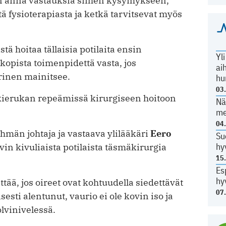
n anna vastauksia siihen kysymykseen,
ä fysioterapiasta ja ketkä tarvitsevat myös
tä hoitaa tällaisia potilaita ensin
Yl
skopista toimenpidettä vasta, jos
ai
rinen mainitsee.
hu
03
kierukan repeämissä kirurgiseen hoitoon
Nä
me
04
hmän johtaja ja vastaava ylilääkäri
Eero
Su
hy
yvin kivuliaista potilaista täsmäkirurgia
15
Es
hy
tää, jos oireet ovat kohtuudella siedettävät
07
isesti alentunut, vaurio ei ole kovin iso ja
lvinivelessä.