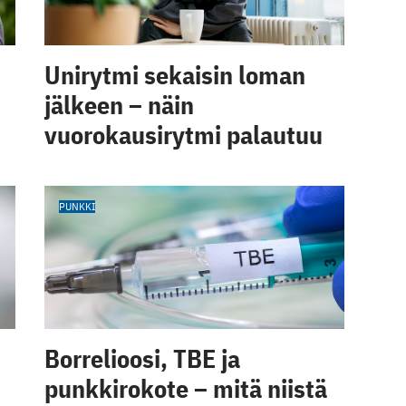
Unirytmi sekaisin loman
jälkeen – näin
vuorokausirytmi palautuu
PUNKKI
Borrelioosi, TBE ja
punkkirokote – mitä niistä