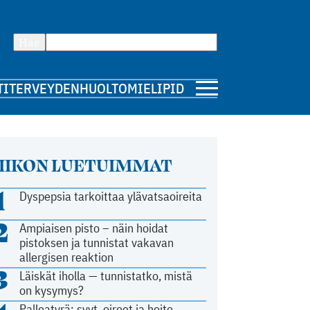
Hae
TI
TERVEYDENHUOLTO
MIELIPIDE
IIKON LUETUIMMAT
1
Dyspepsia tarkoittaa ylävatsaoireita
2
Ampiaisen pisto – näin hoidat
pistoksen ja tunnistat vakavan
allergisen reaktion
3
Läiskät iholla — tunnistatko, mistä
on kysymys?
Palleatyrä: syyt, oireet ja hoito