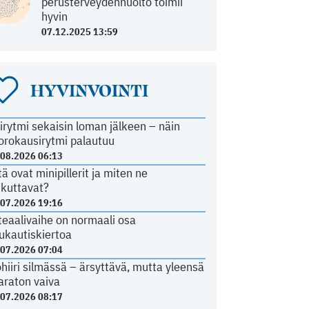
perusterveydenhuolto toimii
hyvin
07.12.2025 13:59
HYVINVOINTI
irytmi sekaisin loman jälkeen – näin
orokausirytmi palautuu
.08.2026 06:13
tä ovat minipillerit ja miten ne
ikuttavat?
.07.2026 19:16
teaalivaihe on normaali osa
ukautiskiertoa
.07.2026 07:04
ohiiri silmässä – ärsyttävä, mutta yleensä
araton vaiva
.07.2026 08:17