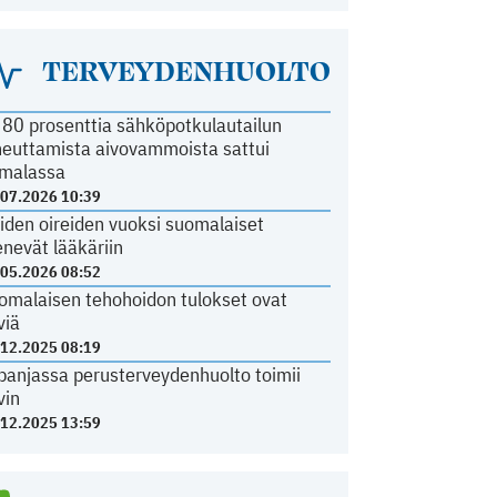
TERVEYDENHUOLTO
i 80 prosenttia sähköpotkulautailun
heuttamista aivovammoista sattui
malassa
.07.2026 10:39
iden oireiden vuoksi suomalaiset
nevät lääkäriin
.05.2026 08:52
omalaisen tehohoidon tulokset ovat
viä
.12.2025 08:19
panjassa perusterveydenhuolto toimii
vin
.12.2025 13:59