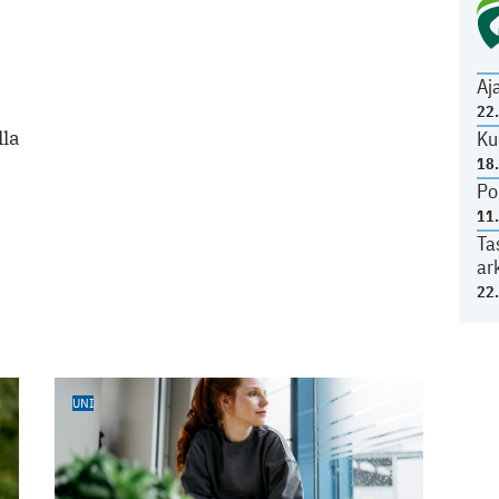
Aj
22
lla
Ku
18
Po
11
Ta
ar
22
UNI