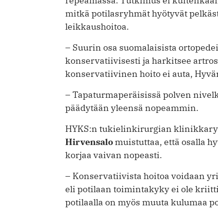
repeämässä. Tutkimus ei kuitenkaa
mitkä potilasryhmät hyötyvät pelkäst
leikkaushoitoa.
– Suurin osa suomalaisista ortopedeis
konservatiivisesti ja harkitsee artro
konservatiivinen hoito ei auta, Hyvä
– Tapaturmaperäisissä polven nivel
päädytään yleensä nopeammin.
HYKS:n tukielinkirurgian klinikkary
Hirvensalo
muistuttaa, että osalla h
korjaa vaivan nopeasti.
– Konservatiivista hoitoa voidaan yrit
eli potilaan toimintakyky ei ole kriitt
potilaalla on myös muuta kulumaa po