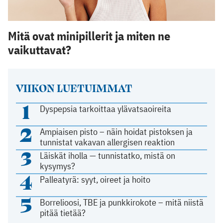
Mitä ovat minipillerit ja miten ne
vaikuttavat?
VIIKON LUETUIMMAT
1
Dyspepsia tarkoittaa ylävatsaoireita
2
Ampiaisen pisto – näin hoidat pistoksen ja
tunnistat vakavan allergisen reaktion
3
Läiskät iholla — tunnistatko, mistä on
kysymys?
4
Palleatyrä: syyt, oireet ja hoito
5
Borrelioosi, TBE ja punkkirokote – mitä niistä
pitää tietää?