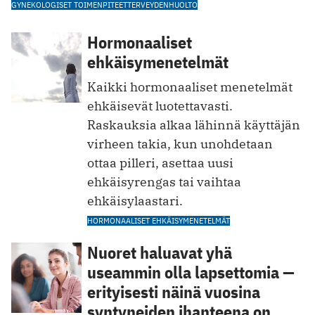
GYNEKOLOGISET TOIMENPITEET
TERVEYDENHUOLTO
Hormonaaliset
ehkäisymenetelmät
Kaikki hormonaaliset menetelmät
ehkäisevät luotettavasti.
Raskauksia alkaa lähinnä käyttäjän
virheen takia, kun unohdetaan
ottaa pilleri, asettaa uusi
ehkäisyrengas tai vaihtaa
ehkäisylaastari.
HORMONAALISET EHKÄISYMENETELMÄT
Nuoret haluavat yhä
useammin olla lapsettomia —
erityisesti näinä vuosina
syntyneiden ihanteena on