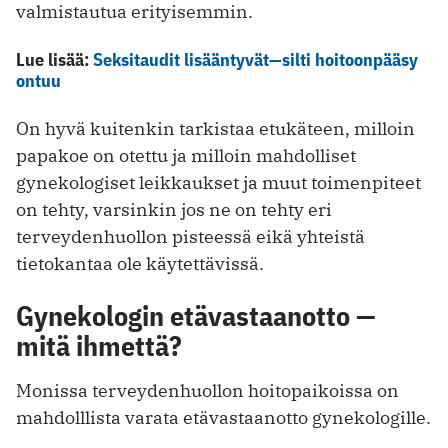
valmistautua erityisemmin.
Lue lisää:
Seksitaudit lisääntyvät—silti hoitoonpääsy
ontuu
On hyvä kuitenkin tarkistaa etukäteen, milloin
papakoe on otettu ja milloin mahdolliset
gynekologiset leikkaukset ja muut toimenpiteet
on tehty, varsinkin jos ne on tehty eri
terveydenhuollon pisteessä eikä yhteistä
tietokantaa ole käytettävissä.
Gynekologin etävastaanotto —
mitä ihmettä?
Monissa terveydenhuollon hoitopaikoissa on
mahdolllista varata etävastaanotto gynekologille.