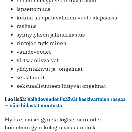
hedelmällisyyteen liittyvät asiat
lapsettomuus
kutina tai epätavallinen vuoto alapäässä
raskaus
synnytyksen jälkitarkastus
rintojen tutkiminen
vaihdevuodet
virtsaamisvaivat
yhdyntäkivut ja -ongelmat
seksitaudit
seksuaalisuuteen liittyvät ongelmat
Lue lisää:
Vaihdevuodet lisäävät keskivartalon rasvaa
— näin hidastat muutosta
Myös erilaiset gynekologiset sairaudet
hoidetaan gynekologin vastaanotolla.