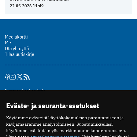
22.05.2026 11:49
Mediakortti
Me
Ota yhteyttä
Tilaa uutiskirje
Suomen Lääkäriliitto
Mäkelänkatu 2, PL 49
Eväste- ja seuranta-asetukset
00510 Helsinki
puh. (09) 393 091
Käytämme evästeitä käyttökokemuksen parantamiseen ja
toimitus@potilaanlaakarilehti.fi
kävijämäärämme analysoimiseen. Suostumuksellasi
käytämme evästeitä myös markkinoinnin kohdentamiseen.
ISSN 2323-9476