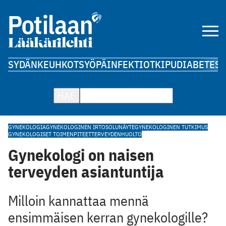
SYDÄN
KEUHKOT
SYÖPÄ
INFEKTIOT
KIPU
DIABETES
A
HAE
GYNEKOLOGIA
GYNEKOLOGINEN IRTOSOLUNÄYTE
GYNEKOLOGINEN TUTKIMUS
GYNEKOLOGISET TOIMENPITEET
TERVEYDENHUOLTO
Gynekologi on naisen
terveyden asiantuntija
Milloin kannattaa mennä
ensimmäisen kerran gynekologille?