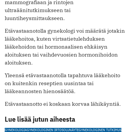
mammografiaan ja rintojen
ultraäänitutkimukseen tai
luuntiheysmittaukseen.
Etävastaanotolla gynekologi voi määrätä jotakin
lääkehoitoa, kuten virtsatietulehduksen
lääkehoidon tai hormonaalisen ehkäisyn
aloituksen tai vaihdevuosien hormonihoidon
aloituksen.
Yleensä etävastaanotolla tapahtuva lääkehoito
on kuitenkin reseptien uusintaa tai
lääkeannosten hienosäätöä.
Etävastaanotto ei koskaan korvaa lähikäyntiä.
Lue lisää jutun aiheesta
GYNEKOLOGIA
GYNEKOLOGINEN IRTOSOLUNÄYTE
GYNEKOLOGINEN TUTKIMUS