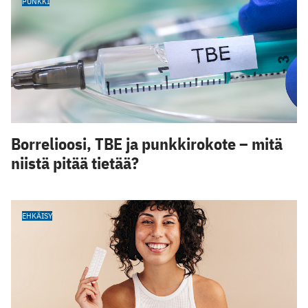
PUNKKI
Borrelioosi, TBE ja punkkirokote – mitä
niistä pitää tietää?
EHKÄISY