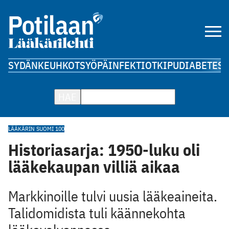
SYDÄN
KEUHKOT
SYÖPÄ
INFEKTIOT
KIPU
DIABETES
A
HAE
LÄÄKÄRIN SUOMI 100
Historiasarja: 1950-luku oli
lääkekaupan villiä aikaa
Markkinoille tulvi uusia lääkeaineita.
Talidomidista tuli käännekohta