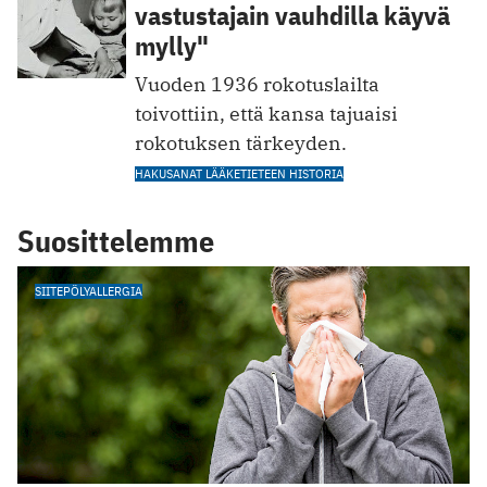
vastustajain vauhdilla käyvä
mylly"
Vuoden 1936 rokotuslailta
toivottiin, että kansa tajuaisi
rokotuksen tärkeyden.
HAKUSANAT LÄÄKETIETEEN HISTORIA
Suosittelemme
SIITEPÖLYALLERGIA