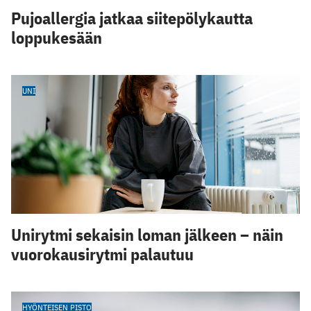
Pujoallergia jatkaa siitepölykautta
loppukesään
UNI
Unirytmi sekaisin loman jälkeen – näin
vuorokausirytmi palautuu
HYÖNTEISEN PISTO