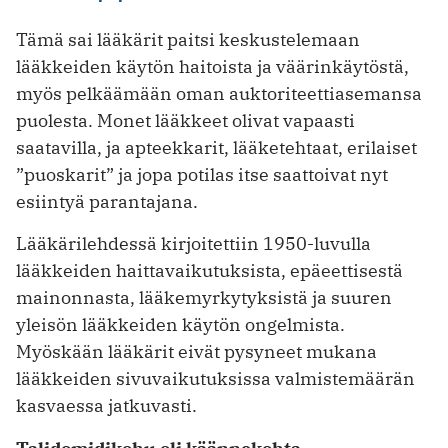
Tämä sai lääkärit paitsi keskustelemaan
lääkkeiden käytön haitoista ja väärinkäytöstä,
myös pelkäämään oman auktoriteettiasemansa
puolesta. Monet lääkkeet olivat vapaasti
saatavilla, ja apteek­karit, lääketehtaat, erilaiset
”puoskarit” ja jopa potilas itse saattoivat nyt
esiintyä ­parantajana.
Lääkärilehdessä kirjoitettiin 1950-luvulla
lääkkeiden haittavaikutuksista, epäeettisestä
mainonnasta, lääkemyrkytyksistä ja suuren
yleisön lääkkeiden käytön ongelmista.
Myöskään lääkärit eivät pysyneet mukana
lääkkeiden sivuvaikutuksissa valmistemäärän
kasvaessa jatkuvasti.