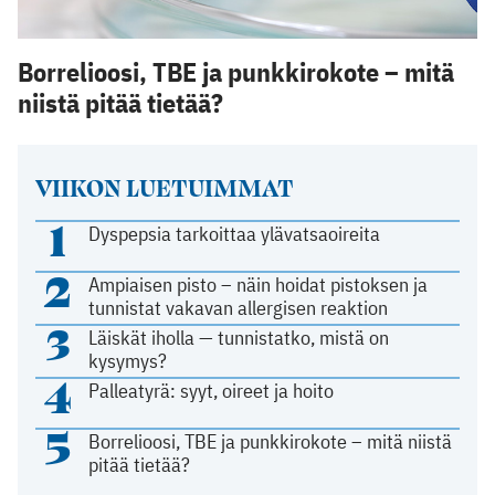
Borrelioosi, TBE ja punkkirokote – mitä
niistä pitää tietää?
VIIKON LUETUIMMAT
1
Dyspepsia tarkoittaa ylävatsaoireita
2
Ampiaisen pisto – näin hoidat pistoksen ja
tunnistat vakavan allergisen reaktion
3
Läiskät iholla — tunnistatko, mistä on
kysymys?
4
Palleatyrä: syyt, oireet ja hoito
5
Borrelioosi, TBE ja punkkirokote – mitä niistä
pitää tietää?