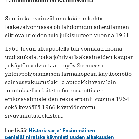
Talidomidikohu oli käännekohta
Suurin kansainvälinen käännekohta
lääkevalvonnassa oli talidomidin aiheuttamien
sikiövaurioiden tulo julkisuuteen vuonna 1961.
1960-luvun alkupuolella tuli voimaan monia
uudistuksia, jotka johtivat lääkeaineiden kaupan
ja käytön valvontaan myös Suomessa:
yhteispohjoismaisen farmakopean käyttöönotto,
sairaus­vakuutuslaki ja apteekkitavaralain
muutoksella aloitettu farmaseuttisten
erikoisvalmisteiden rekisteröinti vuonna 1964
sekä keväällä 1966 käyttöönotettu
sivuvaikutusrekisteri.
Lue lisää:
Historiasarja: Ensimmäinen
penisilliiniruiske käynnisti uuden aikakauden