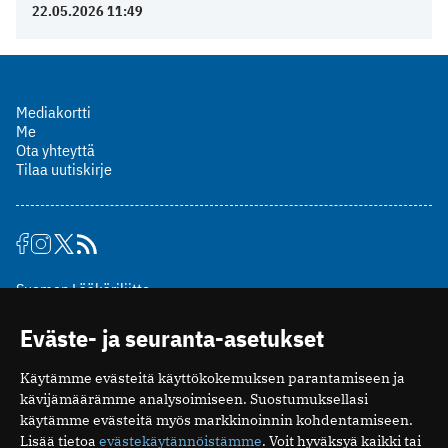
22.05.2026 11:49
Mediakortti
Me
Ota yhteyttä
Tilaa uutiskirje
Suomen Lääkäriliitto
Mäkelänkatu 2, PL 49
Eväste- ja seuranta-asetukset
00510 Helsinki
puh. (09) 393 091
Käytämme evästeitä käyttökokemuksen parantamiseen ja
toimitus@potilaanlaakarilehti.fi
kävijämäärämme analysoimiseen. Suostumuksellasi
käytämme evästeitä myös markkinoinnin kohdentamiseen.
ISSN 2323-9476
Lisää tietoa
evästekäytännöistämme
. Voit hyväksyä kaikki tai