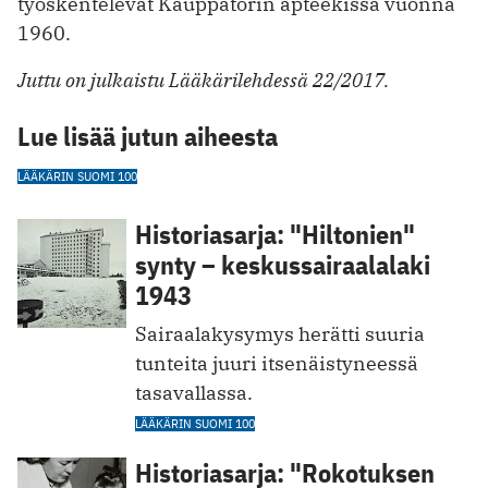
työskentelevät Kauppatorin apteekissa vuonna
1960.
Juttu on julkaistu Lääkärilehdessä 22/2017.
Lue lisää jutun aiheesta
LÄÄKÄRIN SUOMI 100
Historiasarja: "Hiltonien"
synty – keskussairaalalaki
1943
Sairaalakysymys herätti suuria
tunteita juuri itsenäistyneessä
tasavallassa.
LÄÄKÄRIN SUOMI 100
Historiasarja: "Rokotuksen